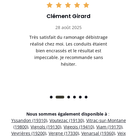
Clément Girard
28 août 2025
e
Très satisfait du ramonage débistrage
née.
réalisé chez moi. Les conduits étaient
déb
et
bien encrassés et le résultat est
ret
 et
impeccable. Je recommande sans
hésiter.
Nous sommes également disponible à
:
Yssandon (19310)
,
Voutezac (19130)
,
Vitrac-sur-Montane
(19800)
,
Vignols (19130)
,
Vigeois (19410)
,
Viam (19170)
,
Veyrières (19200)
,
Vergne (17330)
,
Venarsal (19360)
,
Veix