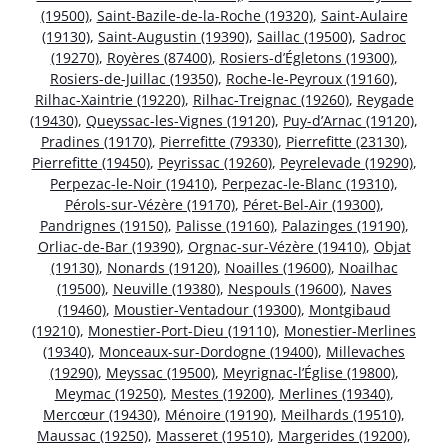
(19500)
,
Saint-Bazile-de-la-Roche (19320)
,
Saint-Aulaire
(19130)
,
Saint-Augustin (19390)
,
Saillac (19500)
,
Sadroc
(19270)
,
Royères (87400)
,
Rosiers-d’Égletons (19300)
,
Rosiers-de-Juillac (19350)
,
Roche-le-Peyroux (19160)
,
Rilhac-Xaintrie (19220)
,
Rilhac-Treignac (19260)
,
Reygade
(19430)
,
Queyssac-les-Vignes (19120)
,
Puy-d’Arnac (19120)
,
Pradines (19170)
,
Pierrefitte (79330)
,
Pierrefitte (23130)
,
Pierrefitte (19450)
,
Peyrissac (19260)
,
Peyrelevade (19290)
,
Perpezac-le-Noir (19410)
,
Perpezac-le-Blanc (19310)
,
Pérols-sur-Vézère (19170)
,
Péret-Bel-Air (19300)
,
Pandrignes (19150)
,
Palisse (19160)
,
Palazinges (19190)
,
Orliac-de-Bar (19390)
,
Orgnac-sur-Vézère (19410)
,
Objat
(19130)
,
Nonards (19120)
,
Noailles (19600)
,
Noailhac
(19500)
,
Neuville (19380)
,
Nespouls (19600)
,
Naves
(19460)
,
Moustier-Ventadour (19300)
,
Montgibaud
(19210)
,
Monestier-Port-Dieu (19110)
,
Monestier-Merlines
(19340)
,
Monceaux-sur-Dordogne (19400)
,
Millevaches
(19290)
,
Meyssac (19500)
,
Meyrignac-l’Église (19800)
,
Meymac (19250)
,
Mestes (19200)
,
Merlines (19340)
,
Mercœur (19430)
,
Ménoire (19190)
,
Meilhards (19510)
,
Maussac (19250)
,
Masseret (19510)
,
Margerides (19200)
,