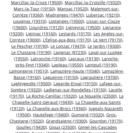
Marcillac-la-Croze (19500)
,
Marcillac-la-Croisille (19320)
,
Marc-la-Tour (19150)
,
Mansac (19520)
,
Malemort-sur-
Corrèze (19360)
,
Madranges (19470)
,
Lubersac (19210)
,
Louignac (19310)
,
Lostanges (19500)
,
Lissac-sur-Couze
(19600)
,
Liourdres (19120)
,
Ligneyrac (19500)
,
Lignareix
(19200)
,
Liginiac (19160)
,
Lestards (19170)
,
Les Angles-sur-
Corrèze (19000)
,
L’Église-aux-Bois (19170)
,
Le Vert (79170)
,
Le Pescher (19190)
,
Le Lonzac (19470)
,
Le Jardin (19300)
,
Le Chastang (19190)
,
Lavignac (87230)
,
Laval-sur-Luzège
(19550)
,
Latronche (19160)
,
Lascaux (19130)
,
Laroche-
près-Feyt (19340)
,
Lapleau (19550)
,
Lanteuil (19190)
,
Lamongerie (19510)
,
Lamazière-Haute (19340)
,
Lamazière-
Basse (19160)
,
Laguenne (19150)
,
Lagraulière (19700)
,
Lagleygeolle (19500)
,
Lagarde-Enval (19150)
,
Lafage-sur-
Sombre (19320)
,
Ladignac-sur-Rondelles (19150)
,
Lacelle
(19170)
,
La Roche-Canillac (19320)
,
La Nouaille (23500)
,
La
Chapelle-Saint-Géraud (19430)
,
La Chapelle-aux-Saints
(19120)
,
La Chapelle-aux-Brocs (19360)
,
Jugeals-Nazareth
(19500)
,
Hautefage (19400)
,
Gumond (19320)
,
Gros-
Chastang (19320)
,
Grandsaigne (19300)
,
Gourdon (19170)
,
Goulles (19430)
,
Gioux (23500)
,
Gimel-les-Cascades