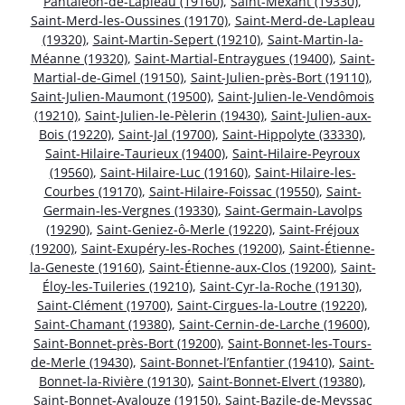
Pantaléon-de-Lapleau (19160)
,
Saint-Mexant (19330)
,
Saint-Merd-les-Oussines (19170)
,
Saint-Merd-de-Lapleau
(19320)
,
Saint-Martin-Sepert (19210)
,
Saint-Martin-la-
Méanne (19320)
,
Saint-Martial-Entraygues (19400)
,
Saint-
Martial-de-Gimel (19150)
,
Saint-Julien-près-Bort (19110)
,
Saint-Julien-Maumont (19500)
,
Saint-Julien-le-Vendômois
(19210)
,
Saint-Julien-le-Pèlerin (19430)
,
Saint-Julien-aux-
Bois (19220)
,
Saint-Jal (19700)
,
Saint-Hippolyte (33330)
,
Saint-Hilaire-Taurieux (19400)
,
Saint-Hilaire-Peyroux
(19560)
,
Saint-Hilaire-Luc (19160)
,
Saint-Hilaire-les-
Courbes (19170)
,
Saint-Hilaire-Foissac (19550)
,
Saint-
Germain-les-Vergnes (19330)
,
Saint-Germain-Lavolps
(19290)
,
Saint-Geniez-ô-Merle (19220)
,
Saint-Fréjoux
(19200)
,
Saint-Exupéry-les-Roches (19200)
,
Saint-Étienne-
la-Geneste (19160)
,
Saint-Étienne-aux-Clos (19200)
,
Saint-
Éloy-les-Tuileries (19210)
,
Saint-Cyr-la-Roche (19130)
,
Saint-Clément (19700)
,
Saint-Cirgues-la-Loutre (19220)
,
Saint-Chamant (19380)
,
Saint-Cernin-de-Larche (19600)
,
Saint-Bonnet-près-Bort (19200)
,
Saint-Bonnet-les-Tours-
de-Merle (19430)
,
Saint-Bonnet-l’Enfantier (19410)
,
Saint-
Bonnet-la-Rivière (19130)
,
Saint-Bonnet-Elvert (19380)
,
Saint-Bonnet-Avalouze (19150)
,
Saint-Bazile-de-Meyssac