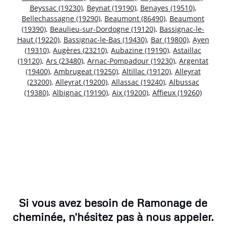
Beyssac (19230)
,
Beynat (19190)
,
Benayes (19510)
,
Bellechassagne (19290)
,
Beaumont (86490)
,
Beaumont
(19390)
,
Beaulieu-sur-Dordogne (19120)
,
Bassignac-le-
Haut (19220)
,
Bassignac-le-Bas (19430)
,
Bar (19800)
,
Ayen
(19310)
,
Augères (23210)
,
Aubazine (19190)
,
Astaillac
(19120)
,
Ars (23480)
,
Arnac-Pompadour (19230)
,
Argentat
(19400)
,
Ambrugeat (19250)
,
Altillac (19120)
,
Alleyrat
(23200)
,
Alleyrat (19200)
,
Allassac (19240)
,
Albussac
(19380)
,
Albignac (19190)
,
Aix (19200)
,
Affieux (19260)
Si vous avez besoin de Ramonage de
cheminée, n'hésitez pas à nous appeler.