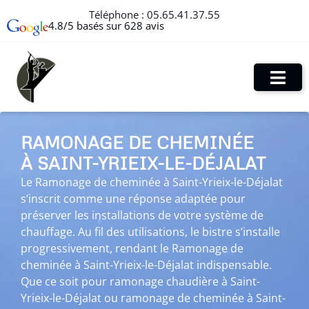
Téléphone :
05.65.41.37.55
4.8/5 basés sur 628 avis
RAMONAGE DE CHEMINÉE
À SAINT-YRIEIX-LE-DÉJALAT
Le Ramonage de cheminée à Saint-Yrieix-le-Déjalat
s’inscrit comme une réponse adaptée pour
préserver les installations de votre système de
chauffage. Au fil des utilisations, le bistre s’installe
progressivement, rendant le Ramonage de
cheminée à Saint-Yrieix-le-Déjalat indispensable.
Que ce soit pour ramonage chaudière à Saint-
Yrieix-le-Déjalat ou ramonage de cheminée à Saint-