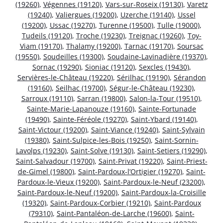
(19260)
,
Végennes (19120)
,
Vars-sur-Roseix (19130)
,
Varetz
(19240)
,
Valiergues (19200)
,
Uzerche (19140)
,
Ussel
(19200)
,
Ussac (19270)
,
Turenne (19500)
,
Tulle (19000)
,
Tudeils (19120)
,
Troche (19230)
,
Treignac (19260)
,
Toy-
Viam (19170)
,
Thalamy (19200)
,
Tarnac (19170)
,
Soursac
(19550)
,
Soudeilles (19300)
,
Soudaine-Lavinadière (19370)
,
Sornac (19290)
,
Sioniac (19120)
,
Sexcles (19430)
,
Servières-le-Château (19220)
,
Sérilhac (19190)
,
Sérandon
(19160)
,
Seilhac (19700)
,
Ségur-le-Château (19230)
,
Sarroux (19110)
,
Sarran (19800)
,
Salon-la-Tour (19510)
,
Sainte-Marie-Lapanouze (19160)
,
Sainte-Fortunade
(19490)
,
Sainte-Féréole (19270)
,
Saint-Ybard (19140)
,
Saint-Victour (19200)
,
Saint-Viance (19240)
,
Saint-Sylvain
(19380)
,
Saint-Sulpice-les-Bois (19250)
,
Saint-Sornin-
Lavolps (19230)
,
Saint-Solve (19130)
,
Saint-Setiers (19290)
,
Saint-Salvadour (19700)
,
Saint-Privat (19220)
,
Saint-Priest-
de-Gimel (19800)
,
Saint-Pardoux-l’Ortigier (19270)
,
Saint-
Pardoux-le-Vieux (19200)
,
Saint-Pardoux-le-Neuf (23200)
,
Saint-Pardoux-le-Neuf (19200)
,
Saint-Pardoux-la-Croisille
(19320)
,
Saint-Pardoux-Corbier (19210)
,
Saint-Pardoux
(79310)
,
Saint-Pantaléon-de-Larche (19600)
,
Saint-