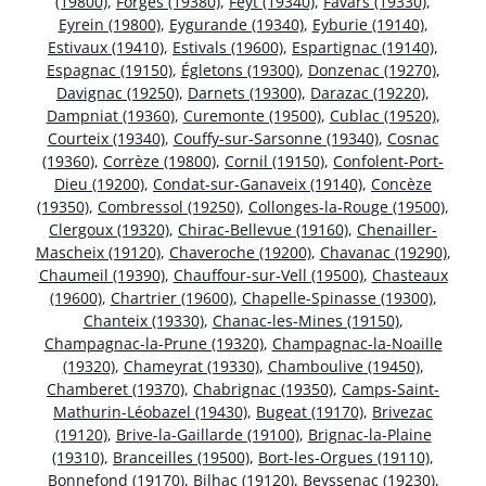
(19800)
,
Forgès (19380)
,
Feyt (19340)
,
Favars (19330)
,
Eyrein (19800)
,
Eygurande (19340)
,
Eyburie (19140)
,
Estivaux (19410)
,
Estivals (19600)
,
Espartignac (19140)
,
Espagnac (19150)
,
Égletons (19300)
,
Donzenac (19270)
,
Davignac (19250)
,
Darnets (19300)
,
Darazac (19220)
,
Dampniat (19360)
,
Curemonte (19500)
,
Cublac (19520)
,
Courteix (19340)
,
Couffy-sur-Sarsonne (19340)
,
Cosnac
(19360)
,
Corrèze (19800)
,
Cornil (19150)
,
Confolent-Port-
Dieu (19200)
,
Condat-sur-Ganaveix (19140)
,
Concèze
(19350)
,
Combressol (19250)
,
Collonges-la-Rouge (19500)
,
Clergoux (19320)
,
Chirac-Bellevue (19160)
,
Chenailler-
Mascheix (19120)
,
Chaveroche (19200)
,
Chavanac (19290)
,
Chaumeil (19390)
,
Chauffour-sur-Vell (19500)
,
Chasteaux
(19600)
,
Chartrier (19600)
,
Chapelle-Spinasse (19300)
,
Chanteix (19330)
,
Chanac-les-Mines (19150)
,
Champagnac-la-Prune (19320)
,
Champagnac-la-Noaille
(19320)
,
Chameyrat (19330)
,
Chamboulive (19450)
,
Chamberet (19370)
,
Chabrignac (19350)
,
Camps-Saint-
Mathurin-Léobazel (19430)
,
Bugeat (19170)
,
Brivezac
(19120)
,
Brive-la-Gaillarde (19100)
,
Brignac-la-Plaine
(19310)
,
Branceilles (19500)
,
Bort-les-Orgues (19110)
,
Bonnefond (19170)
,
Bilhac (19120)
,
Beyssenac (19230)
,