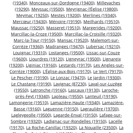
(19340)
,
Monceaux-sur-Dordogne (19400)
,
Millevaches
(19290)
,
Meyssac (19500)
,
Meyrignac-l’Église (19800)
,
Meymac (19250)
,
Mestes (19200)
,
Merlines (19340)
,
Mercœur (19430)
,
Ménoire (19190)
,
Meilhards (19510)
,
Maussac (19250)
,
Masseret (19510)
,
Margerides (19200)
,
Marcillac-la-Croze (19500)
,
Marcillac-la-Croisille (19320)
,
Marc-la-Tour (19150)
,
Mansac (19520)
,
Malemort-sur-
Corrèze (19360)
,
Madranges (19470)
,
Lubersac (19210)
,
Louignac (19310)
,
Lostanges (19500)
,
Lissac-sur-Couze
(19600)
,
Liourdres (19120)
,
Ligneyrac (19500)
,
Lignareix
(19200)
,
Liginiac (19160)
,
Lestards (19170)
,
Les Angles-sur-
Corrèze (19000)
,
L’Église-aux-Bois (19170)
,
Le Vert (79170)
,
Le Pescher (19190)
,
Le Lonzac (19470)
,
Le Jardin (19300)
,
Le Chastang (19190)
,
Lavignac (87230)
,
Laval-sur-Luzège
(19550)
,
Latronche (19160)
,
Lascaux (19130)
,
Laroche-
près-Feyt (19340)
,
Lapleau (19550)
,
Lanteuil (19190)
,
Lamongerie (19510)
,
Lamazière-Haute (19340)
,
Lamazière-
Basse (19160)
,
Laguenne (19150)
,
Lagraulière (19700)
,
Lagleygeolle (19500)
,
Lagarde-Enval (19150)
,
Lafage-sur-
Sombre (19320)
,
Ladignac-sur-Rondelles (19150)
,
Lacelle
(19170)
,
La Roche-Canillac (19320)
,
La Nouaille (23500)
,
La