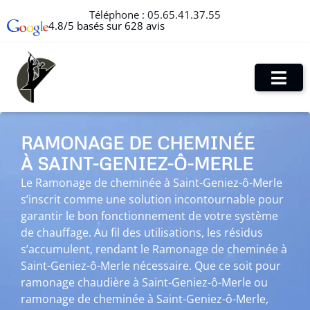
Téléphone :
05.65.41.37.55
4.8/5 basés sur 628 avis
RAMONAGE DE CHEMINÉE
À SAINT-GENIEZ-Ô-MERLE
Le Ramonage de cheminée à Saint-Geniez-ô-Merle
s’inscrit comme une solution incontournable pour
garantir le bon fonctionnement de votre système
de chauffage. Au fil des utilisations, les résidus
s’accumulent, rendant le Ramonage de cheminée à
Saint-Geniez-ô-Merle nécessaire. Que ce soit pour
ramonage chaudière à Saint-Geniez-ô-Merle ou
ramonage de cheminée à Saint-Geniez-ô-Merle,