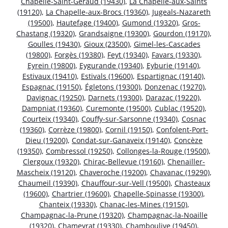
Chapelle-Saint-Géraud (19430)
,
La Chapelle-aux-Saints
(19120)
,
La Chapelle-aux-Brocs (19360)
,
Jugeals-Nazareth
(19500)
,
Hautefage (19400)
,
Gumond (19320)
,
Gros-
Chastang (19320)
,
Grandsaigne (19300)
,
Gourdon (19170)
,
Goulles (19430)
,
Gioux (23500)
,
Gimel-les-Cascades
(19800)
,
Forgès (19380)
,
Feyt (19340)
,
Favars (19330)
,
Eyrein (19800)
,
Eygurande (19340)
,
Eyburie (19140)
,
Estivaux (19410)
,
Estivals (19600)
,
Espartignac (19140)
,
Espagnac (19150)
,
Égletons (19300)
,
Donzenac (19270)
,
Davignac (19250)
,
Darnets (19300)
,
Darazac (19220)
,
Dampniat (19360)
,
Curemonte (19500)
,
Cublac (19520)
,
Courteix (19340)
,
Couffy-sur-Sarsonne (19340)
,
Cosnac
(19360)
,
Corrèze (19800)
,
Cornil (19150)
,
Confolent-Port-
Dieu (19200)
,
Condat-sur-Ganaveix (19140)
,
Concèze
(19350)
,
Combressol (19250)
,
Collonges-la-Rouge (19500)
,
Clergoux (19320)
,
Chirac-Bellevue (19160)
,
Chenailler-
Mascheix (19120)
,
Chaveroche (19200)
,
Chavanac (19290)
,
Chaumeil (19390)
,
Chauffour-sur-Vell (19500)
,
Chasteaux
(19600)
,
Chartrier (19600)
,
Chapelle-Spinasse (19300)
,
Chanteix (19330)
,
Chanac-les-Mines (19150)
,
Champagnac-la-Prune (19320)
,
Champagnac-la-Noaille
(19320)
,
Chameyrat (19330)
,
Chamboulive (19450)
,