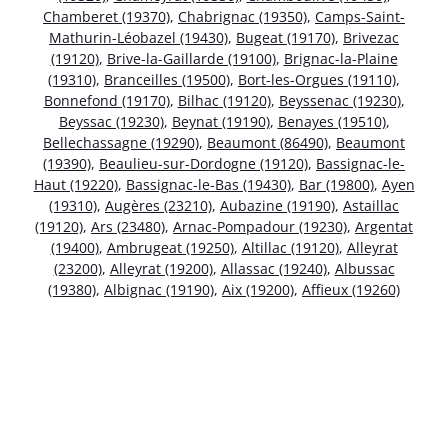
Chamberet (19370)
,
Chabrignac (19350)
,
Camps-Saint-
Mathurin-Léobazel (19430)
,
Bugeat (19170)
,
Brivezac
(19120)
,
Brive-la-Gaillarde (19100)
,
Brignac-la-Plaine
(19310)
,
Branceilles (19500)
,
Bort-les-Orgues (19110)
,
Bonnefond (19170)
,
Bilhac (19120)
,
Beyssenac (19230)
,
Beyssac (19230)
,
Beynat (19190)
,
Benayes (19510)
,
Bellechassagne (19290)
,
Beaumont (86490)
,
Beaumont
(19390)
,
Beaulieu-sur-Dordogne (19120)
,
Bassignac-le-
Haut (19220)
,
Bassignac-le-Bas (19430)
,
Bar (19800)
,
Ayen
(19310)
,
Augères (23210)
,
Aubazine (19190)
,
Astaillac
(19120)
,
Ars (23480)
,
Arnac-Pompadour (19230)
,
Argentat
(19400)
,
Ambrugeat (19250)
,
Altillac (19120)
,
Alleyrat
(23200)
,
Alleyrat (19200)
,
Allassac (19240)
,
Albussac
(19380)
,
Albignac (19190)
,
Aix (19200)
,
Affieux (19260)