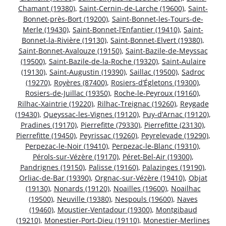
Chamant (19380)
,
Saint-Cernin-de-Larche (19600)
,
Saint-
Bonnet-près-Bort (19200)
,
Saint-Bonnet-les-Tours-de-
Merle (19430)
,
Saint-Bonnet-l’Enfantier (19410)
,
Saint-
Bonnet-la-Rivière (19130)
,
Saint-Bonnet-Elvert (19380)
,
Saint-Bonnet-Avalouze (19150)
,
Saint-Bazile-de-Meyssac
(19500)
,
Saint-Bazile-de-la-Roche (19320)
,
Saint-Aulaire
(19130)
,
Saint-Augustin (19390)
,
Saillac (19500)
,
Sadroc
(19270)
,
Royères (87400)
,
Rosiers-d’Égletons (19300)
,
Rosiers-de-Juillac (19350)
,
Roche-le-Peyroux (19160)
,
Rilhac-Xaintrie (19220)
,
Rilhac-Treignac (19260)
,
Reygade
(19430)
,
Queyssac-les-Vignes (19120)
,
Puy-d’Arnac (19120)
,
Pradines (19170)
,
Pierrefitte (79330)
,
Pierrefitte (23130)
,
Pierrefitte (19450)
,
Peyrissac (19260)
,
Peyrelevade (19290)
,
Perpezac-le-Noir (19410)
,
Perpezac-le-Blanc (19310)
,
Pérols-sur-Vézère (19170)
,
Péret-Bel-Air (19300)
,
Pandrignes (19150)
,
Palisse (19160)
,
Palazinges (19190)
,
Orliac-de-Bar (19390)
,
Orgnac-sur-Vézère (19410)
,
Objat
(19130)
,
Nonards (19120)
,
Noailles (19600)
,
Noailhac
(19500)
,
Neuville (19380)
,
Nespouls (19600)
,
Naves
(19460)
,
Moustier-Ventadour (19300)
,
Montgibaud
(19210)
,
Monestier-Port-Dieu (19110)
,
Monestier-Merlines