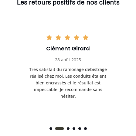
Les retours positifs de nos clients
Clément Girard
28 août 2025
e
Très satisfait du ramonage débistrage
née.
réalisé chez moi. Les conduits étaient
déb
et
bien encrassés et le résultat est
ret
 et
impeccable. Je recommande sans
hésiter.