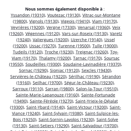
Nous sommes également disponible à
:
Yssandon (19310)
,
Voutezac (19130)
,
Vitrac-sur-Montane
(19800)
,
Vignols (19130)
,
Vigeois (19410)
,
Viam (19170)
,
Veyrières (19200)
,
Vergne (17330)
,
Venarsal (19360)
,
Veix
(19260)
,
Végennes (19120)
,
Vars-sur-Roseix (19130)
,
Varetz
(19240)
,
Valiergues (19200)
,
Uzerche (19140)
,
Ussel
(19200)
,
Ussac (19270)
,
Turenne (19500)
,
Tulle (19000)
,
Tudeils (19120)
,
Troche (19230)
,
Treignac (19260)
,
Toy-
Viam (19170)
,
Thalamy (19200)
,
Tarnac (19170)
,
Soursac
(19550)
,
Soudeilles (19300)
,
Soudaine-Lavinadière (19370)
,
Sornac (19290)
,
Sioniac (19120)
,
Sexcles (19430)
,
Servières-le-Château (19220)
,
Sérilhac (19190)
,
Sérandon
(19160)
,
Seilhac (19700)
,
Ségur-le-Château (19230)
,
Sarroux (19110)
,
Sarran (19800)
,
Salon-la-Tour (19510)
,
Sainte-Marie-Lapanouze (19160)
,
Sainte-Fortunade
(19490)
,
Sainte-Féréole (19270)
,
Saint-Yrieix-le-Déjalat
(19300)
,
Saint-Ybard (19140)
,
Saint-Victour (19200)
,
Saint-
Viance (19240)
,
Saint-Sylvain (19380)
,
Saint-Sulpice-les-
Bois (19250)
,
Saint-Sornin-Lavolps (19230)
,
Saint-Solve
(19130)
,
Saint-Setiers (19290)
,
Saint-Salvadour (19700)
,