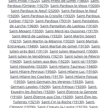
Saint-Privat (19220)
,
Saint-Priest-de-Gimel (19800)
,
Saint-
Pardoux-l’Ortigier (19270)
,
Saint-Pardoux-le-Vieux (19200)
,
Saint-Pardoux-le-Neuf (23200)
,
Saint-Pardoux-le-Neuf
(19200)
,
Saint-Pardoux-la-Croisille (19320)
,
Saint-Pardoux-
Corbier (19210)
,
Saint-Pardoux (79310)
,
Saint-Pantaléon-
de-Larche (19600)
,
Saint-Pantaléon-de-Lapleau (19160)
,
Saint-Mexant (19330)
,
Saint-Merd-les-Oussines (19170)
,
Saint-Merd-de-Lapleau (19320)
,
Saint-Martin-Sepert
(19210)
,
Saint-Martin-la-Méanne (19320)
,
Saint-Martial-
Entraygues (19400)
,
Saint-Martial-de-Gimel (19150)
,
Saint-
Julien-près-Bort (19110)
,
Saint-Julien-Maumont (19500)
,
Saint-Julien-le-Vendômois (19210)
,
Saint-Julien-le-Pèlerin
(19430)
,
Saint-Julien-aux-Bois (19220)
,
Saint-Jal (19700)
,
Saint-Hippolyte (33330)
,
Saint-Hilaire-Taurieux (19400)
,
Saint-Hilaire-Peyroux (19560)
,
Saint-Hilaire-Luc (19160)
,
Saint-Hilaire-les-Courbes (19170)
,
Saint-Hilaire-Foissac
(19550)
,
Saint-Germain-les-Vergnes (19330)
,
Saint-
Germain-Lavolps (19290)
,
Saint-Fréjoux (19200)
,
Saint-
Exupéry-les-Roches (19200)
,
Saint-Étienne-la-Geneste
(19160)
,
Saint-Étienne-aux-Clos (19200)
,
Saint-Éloy-les-
Tuileries (19210)
,
Saint-Cyr-la-Roche (19130)
,
Saint-
Clément (19700)
,
Saint-Cirgues-la-Loutre (19220)
,
Saint-