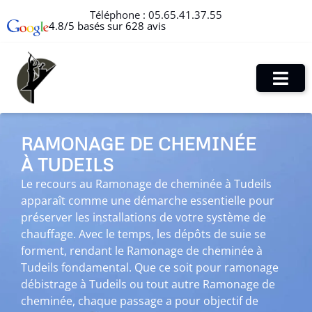
Téléphone :
05.65.41.37.55
4.8/5 basés sur 628 avis
RAMONAGE DE CHEMINÉE
À TUDEILS
Le recours au Ramonage de cheminée à Tudeils
apparaît comme une démarche essentielle pour
préserver les installations de votre système de
chauffage. Avec le temps, les dépôts de suie se
forment, rendant le Ramonage de cheminée à
Tudeils fondamental. Que ce soit pour ramonage
débistrage à Tudeils ou tout autre Ramonage de
cheminée, chaque passage a pour objectif de