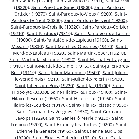
Saint-Setiers (19290)
,
Saint-Salvadour (19700)
,
Saint-Privat
(19220)
,
Saint-Priest-de-Gimel (19800)
,
Saint-Pardoux-
l’Ortigier (19270)
,
Saint-Pardoux-le-Vieux (19200)
,
Saint-
Pardoux-le-Neuf (23200)
,
Saint-Pardoux-le-Neuf (19200)
,
Saint-Pardoux-la-Croisille (19320)
,
Saint-Pardoux-Corbier
(19210)
,
Saint-Pardoux (79310)
,
Saint-Pantaléon-de-Larche
(19600)
,
Saint-Pantaléon-de-Lapleau (19160)
,
Saint-
Mexant (19330)
,
Saint-Merd-les-Oussines (19170)
,
Saint-
Merd-de-Lapleau (19320)
,
Saint-Martin-Sepert (19210)
,
Saint-Martin-la-Méanne (19320)
,
Saint-Martial-Entraygues
(19400)
,
Saint-Martial-de-Gimel (19150)
,
Saint-Julien-près-
Bort (19110)
,
Saint-Julien-Maumont (19500)
,
Saint-Julien-
le-Vendômois (19210)
,
Saint-Julien-le-Pèlerin (19430)
,
Saint-Julien-aux-Bois (19220)
,
Saint-Jal (19700)
,
Saint-
Hippolyte (33330)
,
Saint-Hilaire-Taurieux (19400)
,
Saint-
Hilaire-Peyroux (19560)
,
Saint-Hilaire-Luc (19160)
,
Saint-
Hilaire-les-Courbes (19170)
,
Saint-Hilaire-Foissac (19550)
,
Saint-Germain-les-Vergnes (19330)
,
Saint-Germain-
Lavolps (19290)
,
Saint-Geniez-ô-Merle (19220)
,
Saint-
Fréjoux (19200)
,
Saint-Exupéry-les-Roches (19200)
,
Saint-
Étienne-la-Geneste (19160)
,
Saint-Étienne-aux-Clos
(19200)
,
Saint-Éloy-les-Tuileries (19210)
,
Saint-Cyr-la-