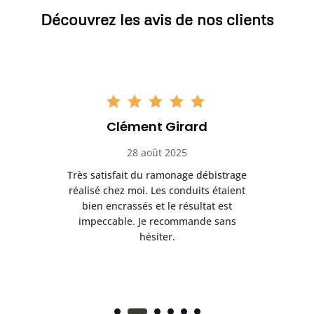
Découvrez les avis de nos clients
Clément Girard
28 août 2025
e
Très satisfait du ramonage débistrage
née.
réalisé chez moi. Les conduits étaient
déb
et
bien encrassés et le résultat est
ret
 et
impeccable. Je recommande sans
hésiter.