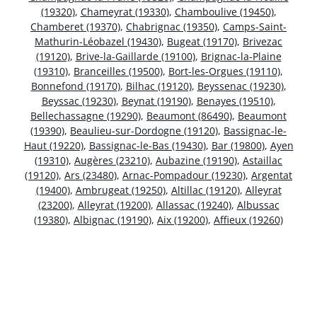
(19320)
,
Chameyrat (19330)
,
Chamboulive (19450)
,
Chamberet (19370)
,
Chabrignac (19350)
,
Camps-Saint-
Mathurin-Léobazel (19430)
,
Bugeat (19170)
,
Brivezac
(19120)
,
Brive-la-Gaillarde (19100)
,
Brignac-la-Plaine
(19310)
,
Branceilles (19500)
,
Bort-les-Orgues (19110)
,
Bonnefond (19170)
,
Bilhac (19120)
,
Beyssenac (19230)
,
Beyssac (19230)
,
Beynat (19190)
,
Benayes (19510)
,
Bellechassagne (19290)
,
Beaumont (86490)
,
Beaumont
(19390)
,
Beaulieu-sur-Dordogne (19120)
,
Bassignac-le-
Haut (19220)
,
Bassignac-le-Bas (19430)
,
Bar (19800)
,
Ayen
(19310)
,
Augères (23210)
,
Aubazine (19190)
,
Astaillac
(19120)
,
Ars (23480)
,
Arnac-Pompadour (19230)
,
Argentat
(19400)
,
Ambrugeat (19250)
,
Altillac (19120)
,
Alleyrat
(23200)
,
Alleyrat (19200)
,
Allassac (19240)
,
Albussac
(19380)
,
Albignac (19190)
,
Aix (19200)
,
Affieux (19260)