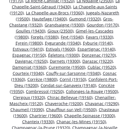
(19170)
,
La Roche-Canillac (19320)
,
La Nouaille (23500)
,
La
Chapelle-Saint-Géraud (19430)
,
La Chapelle-aux-Saints
(19120)
,
La Chapelle-aux-Brocs (19360)
,
Jugeals-Nazareth
(19500)
,
Hautefage (19400)
,
Gumond (19320)
,
Gros-
Chastang (19320)
,
Grandsaigne (19300)
,
Gourdon (19170)
,
Goulles (19430)
,
Gioux (23500)
,
Gimel-les-Cascades
(19800)
,
Forgès (19380)
,
Feyt (19340)
,
Favars (19330)
,
Eyrein (19800)
,
Eygurande (19340)
,
Eyburie (19140)
,
Estivaux (19410)
,
Estivals (19600)
,
Espartignac (19140)
,
Espagnac (19150)
,
Égletons (19300)
,
Donzenac (19270)
,
Davignac (19250)
,
Darnets (19300)
,
Darazac (19220)
,
Dampniat (19360)
,
Curemonte (19500)
,
Cublac (19520)
,
Courteix (19340)
,
Couffy-sur-Sarsonne (19340)
,
Cosnac
(19360)
,
Corrèze (19800)
,
Cornil (19150)
,
Confolent-Port-
Dieu (19200)
,
Condat-sur-Ganaveix (19140)
,
Concèze
(19350)
,
Combressol (19250)
,
Collonges-la-Rouge (19500)
,
Clergoux (19320)
,
Chirac-Bellevue (19160)
,
Chenailler-
Mascheix (19120)
,
Chaveroche (19200)
,
Chavanac (19290)
,
Chaumeil (19390)
,
Chauffour-sur-Vell (19500)
,
Chasteaux
(19600)
,
Chartrier (19600)
,
Chapelle-Spinasse (19300)
,
Chanteix (19330)
,
Chanac-les-Mines (19150)
,
Champagnac-la-Prune (19320)
,
Champagnac-la-Noaille