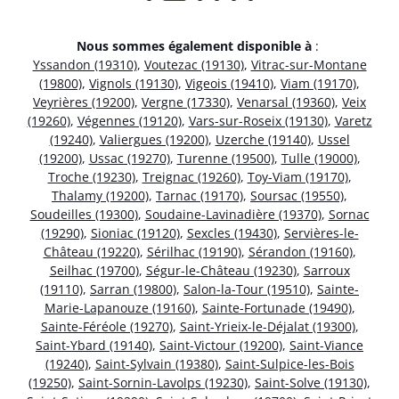
Nous sommes également disponible à
:
Yssandon (19310)
,
Voutezac (19130)
,
Vitrac-sur-Montane
(19800)
,
Vignols (19130)
,
Vigeois (19410)
,
Viam (19170)
,
Veyrières (19200)
,
Vergne (17330)
,
Venarsal (19360)
,
Veix
(19260)
,
Végennes (19120)
,
Vars-sur-Roseix (19130)
,
Varetz
(19240)
,
Valiergues (19200)
,
Uzerche (19140)
,
Ussel
(19200)
,
Ussac (19270)
,
Turenne (19500)
,
Tulle (19000)
,
Troche (19230)
,
Treignac (19260)
,
Toy-Viam (19170)
,
Thalamy (19200)
,
Tarnac (19170)
,
Soursac (19550)
,
Soudeilles (19300)
,
Soudaine-Lavinadière (19370)
,
Sornac
(19290)
,
Sioniac (19120)
,
Sexcles (19430)
,
Servières-le-
Château (19220)
,
Sérilhac (19190)
,
Sérandon (19160)
,
Seilhac (19700)
,
Ségur-le-Château (19230)
,
Sarroux
(19110)
,
Sarran (19800)
,
Salon-la-Tour (19510)
,
Sainte-
Marie-Lapanouze (19160)
,
Sainte-Fortunade (19490)
,
Sainte-Féréole (19270)
,
Saint-Yrieix-le-Déjalat (19300)
,
Saint-Ybard (19140)
,
Saint-Victour (19200)
,
Saint-Viance
(19240)
,
Saint-Sylvain (19380)
,
Saint-Sulpice-les-Bois
(19250)
,
Saint-Sornin-Lavolps (19230)
,
Saint-Solve (19130)
,