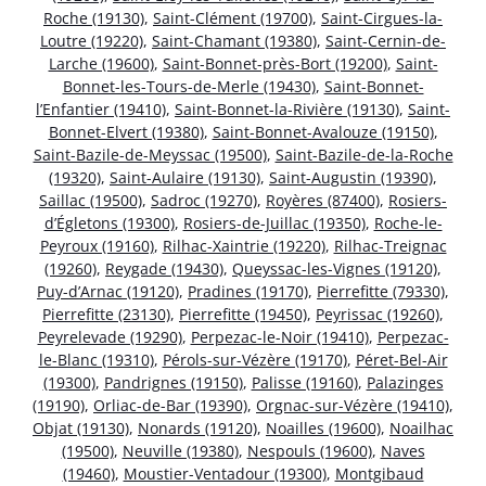
Roche (19130)
,
Saint-Clément (19700)
,
Saint-Cirgues-la-
Loutre (19220)
,
Saint-Chamant (19380)
,
Saint-Cernin-de-
Larche (19600)
,
Saint-Bonnet-près-Bort (19200)
,
Saint-
Bonnet-les-Tours-de-Merle (19430)
,
Saint-Bonnet-
l’Enfantier (19410)
,
Saint-Bonnet-la-Rivière (19130)
,
Saint-
Bonnet-Elvert (19380)
,
Saint-Bonnet-Avalouze (19150)
,
Saint-Bazile-de-Meyssac (19500)
,
Saint-Bazile-de-la-Roche
(19320)
,
Saint-Aulaire (19130)
,
Saint-Augustin (19390)
,
Saillac (19500)
,
Sadroc (19270)
,
Royères (87400)
,
Rosiers-
d’Égletons (19300)
,
Rosiers-de-Juillac (19350)
,
Roche-le-
Peyroux (19160)
,
Rilhac-Xaintrie (19220)
,
Rilhac-Treignac
(19260)
,
Reygade (19430)
,
Queyssac-les-Vignes (19120)
,
Puy-d’Arnac (19120)
,
Pradines (19170)
,
Pierrefitte (79330)
,
Pierrefitte (23130)
,
Pierrefitte (19450)
,
Peyrissac (19260)
,
Peyrelevade (19290)
,
Perpezac-le-Noir (19410)
,
Perpezac-
le-Blanc (19310)
,
Pérols-sur-Vézère (19170)
,
Péret-Bel-Air
(19300)
,
Pandrignes (19150)
,
Palisse (19160)
,
Palazinges
(19190)
,
Orliac-de-Bar (19390)
,
Orgnac-sur-Vézère (19410)
,
Objat (19130)
,
Nonards (19120)
,
Noailles (19600)
,
Noailhac
(19500)
,
Neuville (19380)
,
Nespouls (19600)
,
Naves
(19460)
,
Moustier-Ventadour (19300)
,
Montgibaud