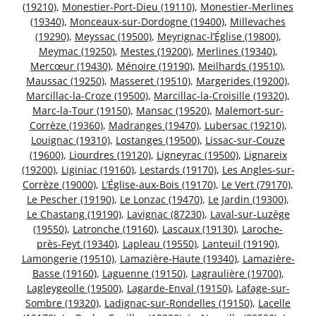
(19210)
,
Monestier-Port-Dieu (19110)
,
Monestier-Merlines
(19340)
,
Monceaux-sur-Dordogne (19400)
,
Millevaches
(19290)
,
Meyssac (19500)
,
Meyrignac-l’Église (19800)
,
Meymac (19250)
,
Mestes (19200)
,
Merlines (19340)
,
Mercœur (19430)
,
Ménoire (19190)
,
Meilhards (19510)
,
Maussac (19250)
,
Masseret (19510)
,
Margerides (19200)
,
Marcillac-la-Croze (19500)
,
Marcillac-la-Croisille (19320)
,
Marc-la-Tour (19150)
,
Mansac (19520)
,
Malemort-sur-
Corrèze (19360)
,
Madranges (19470)
,
Lubersac (19210)
,
Louignac (19310)
,
Lostanges (19500)
,
Lissac-sur-Couze
(19600)
,
Liourdres (19120)
,
Ligneyrac (19500)
,
Lignareix
(19200)
,
Liginiac (19160)
,
Lestards (19170)
,
Les Angles-sur-
Corrèze (19000)
,
L’Église-aux-Bois (19170)
,
Le Vert (79170)
,
Le Pescher (19190)
,
Le Lonzac (19470)
,
Le Jardin (19300)
,
Le Chastang (19190)
,
Lavignac (87230)
,
Laval-sur-Luzège
(19550)
,
Latronche (19160)
,
Lascaux (19130)
,
Laroche-
près-Feyt (19340)
,
Lapleau (19550)
,
Lanteuil (19190)
,
Lamongerie (19510)
,
Lamazière-Haute (19340)
,
Lamazière-
Basse (19160)
,
Laguenne (19150)
,
Lagraulière (19700)
,
Lagleygeolle (19500)
,
Lagarde-Enval (19150)
,
Lafage-sur-
Sombre (19320)
,
Ladignac-sur-Rondelles (19150)
,
Lacelle