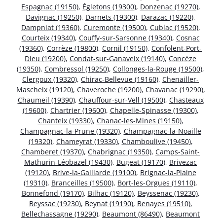
Espagnac (19150)
,
Égletons (19300)
,
Donzenac (19270)
,
Davignac (19250)
,
Darnets (19300)
,
Darazac (19220)
,
Dampniat (19360)
,
Curemonte (19500)
,
Cublac (19520)
,
Courteix (19340)
,
Couffy-sur-Sarsonne (19340)
,
Cosnac
(19360)
,
Corrèze (19800)
,
Cornil (19150)
,
Confolent-Port-
Dieu (19200)
,
Condat-sur-Ganaveix (19140)
,
Concèze
(19350)
,
Combressol (19250)
,
Collonges-la-Rouge (19500)
,
Clergoux (19320)
,
Chirac-Bellevue (19160)
,
Chenailler-
Mascheix (19120)
,
Chaveroche (19200)
,
Chavanac (19290)
,
Chaumeil (19390)
,
Chauffour-sur-Vell (19500)
,
Chasteaux
(19600)
,
Chartrier (19600)
,
Chapelle-Spinasse (19300)
,
Chanteix (19330)
,
Chanac-les-Mines (19150)
,
Champagnac-la-Prune (19320)
,
Champagnac-la-Noaille
(19320)
,
Chameyrat (19330)
,
Chamboulive (19450)
,
Chamberet (19370)
,
Chabrignac (19350)
,
Camps-Saint-
Mathurin-Léobazel (19430)
,
Bugeat (19170)
,
Brivezac
(19120)
,
Brive-la-Gaillarde (19100)
,
Brignac-la-Plaine
(19310)
,
Branceilles (19500)
,
Bort-les-Orgues (19110)
,
Bonnefond (19170)
,
Bilhac (19120)
,
Beyssenac (19230)
,
Beyssac (19230)
,
Beynat (19190)
,
Benayes (19510)
,
Bellechassagne (19290)
,
Beaumont (86490)
,
Beaumont