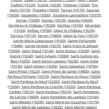
Tudeils (19120)
,
Troche (19230)
,
Treignac (19260)
,
Toy-
Viam (19170)
,
Thalamy (19200)
,
Tarnac (19170)
,
Soursac
(19550)
,
Soudeilles (19300)
,
Soudaine-Lavinadière (19370)
,
Sornac (19290)
,
Sioniac (19120)
,
Sexcles (19430)
,
Servières-le-Château (19220)
,
Sérilhac (19190)
,
Sérandon
(19160)
,
Seilhac (19700)
,
Ségur-le-Château (19230)
,
Sarroux (19110)
,
Sarran (19800)
,
Salon-la-Tour (19510)
,
Sainte-Marie-Lapanouze (19160)
,
Sainte-Fortunade
(19490)
,
Sainte-Féréole (19270)
,
Saint-Yrieix-le-Déjalat
(19300)
,
Saint-Ybard (19140)
,
Saint-Victour (19200)
,
Saint-
Viance (19240)
,
Saint-Sylvain (19380)
,
Saint-Sulpice-les-
Bois (19250)
,
Saint-Sornin-Lavolps (19230)
,
Saint-Solve
(19130)
,
Saint-Setiers (19290)
,
Saint-Salvadour (19700)
,
Saint-Privat (19220)
,
Saint-Priest-de-Gimel (19800)
,
Saint-
Pardoux-l’Ortigier (19270)
,
Saint-Pardoux-le-Vieux (19200)
,
Saint-Pardoux-le-Neuf (23200)
,
Saint-Pardoux-le-Neuf
(19200)
,
Saint-Pardoux-la-Croisille (19320)
,
Saint-Pardoux-
Corbier (19210)
,
Saint-Pardoux (79310)
,
Saint-Pantaléon-
de-Larche (19600)
,
Saint-Pantaléon-de-Lapleau (19160)
,
Saint-Mexant (19330)
,
Saint-Merd-les-Oussines (19170)
,
Saint-Merd-de-Lapleau (19320)
,
Saint-Martin-Sepert