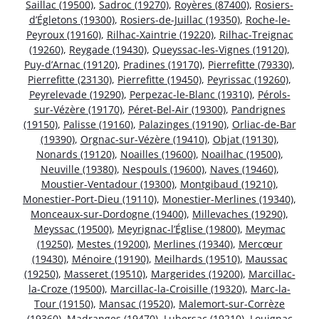
Saillac (19500)
,
Sadroc (19270)
,
Royères (87400)
,
Rosiers-
d’Égletons (19300)
,
Rosiers-de-Juillac (19350)
,
Roche-le-
Peyroux (19160)
,
Rilhac-Xaintrie (19220)
,
Rilhac-Treignac
(19260)
,
Reygade (19430)
,
Queyssac-les-Vignes (19120)
,
Puy-d’Arnac (19120)
,
Pradines (19170)
,
Pierrefitte (79330)
,
Pierrefitte (23130)
,
Pierrefitte (19450)
,
Peyrissac (19260)
,
Peyrelevade (19290)
,
Perpezac-le-Blanc (19310)
,
Pérols-
sur-Vézère (19170)
,
Péret-Bel-Air (19300)
,
Pandrignes
(19150)
,
Palisse (19160)
,
Palazinges (19190)
,
Orliac-de-Bar
(19390)
,
Orgnac-sur-Vézère (19410)
,
Objat (19130)
,
Nonards (19120)
,
Noailles (19600)
,
Noailhac (19500)
,
Neuville (19380)
,
Nespouls (19600)
,
Naves (19460)
,
Moustier-Ventadour (19300)
,
Montgibaud (19210)
,
Monestier-Port-Dieu (19110)
,
Monestier-Merlines (19340)
,
Monceaux-sur-Dordogne (19400)
,
Millevaches (19290)
,
Meyssac (19500)
,
Meyrignac-l’Église (19800)
,
Meymac
(19250)
,
Mestes (19200)
,
Merlines (19340)
,
Mercœur
(19430)
,
Ménoire (19190)
,
Meilhards (19510)
,
Maussac
(19250)
,
Masseret (19510)
,
Margerides (19200)
,
Marcillac-
la-Croze (19500)
,
Marcillac-la-Croisille (19320)
,
Marc-la-
Tour (19150)
,
Mansac (19520)
,
Malemort-sur-Corrèze
(19360)
,
Madranges (19470)
,
Lubersac (19210)
,
Louignac