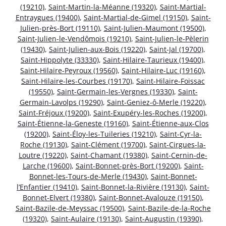
(19210)
,
Saint-Martin-la-Méanne (19320)
,
Saint-Martial-
Entraygues (19400)
,
Saint-Martial-de-Gimel (19150)
,
Saint-
Julien-près-Bort (19110)
,
Saint-Julien-Maumont (19500)
,
Saint-Julien-le-Vendômois (19210)
,
Saint-Julien-le-Pèlerin
(19430)
,
Saint-Julien-aux-Bois (19220)
,
Saint-Jal (19700)
,
Saint-Hippolyte (33330)
,
Saint-Hilaire-Taurieux (19400)
,
Saint-Hilaire-Peyroux (19560)
,
Saint-Hilaire-Luc (19160)
,
Saint-Hilaire-les-Courbes (19170)
,
Saint-Hilaire-Foissac
(19550)
,
Saint-Germain-les-Vergnes (19330)
,
Saint-
Germain-Lavolps (19290)
,
Saint-Geniez-ô-Merle (19220)
,
Saint-Fréjoux (19200)
,
Saint-Exupéry-les-Roches (19200)
,
Saint-Étienne-la-Geneste (19160)
,
Saint-Étienne-aux-Clos
(19200)
,
Saint-Éloy-les-Tuileries (19210)
,
Saint-Cyr-la-
Roche (19130)
,
Saint-Clément (19700)
,
Saint-Cirgues-la-
Loutre (19220)
,
Saint-Chamant (19380)
,
Saint-Cernin-de-
Larche (19600)
,
Saint-Bonnet-près-Bort (19200)
,
Saint-
Bonnet-les-Tours-de-Merle (19430)
,
Saint-Bonnet-
l’Enfantier (19410)
,
Saint-Bonnet-la-Rivière (19130)
,
Saint-
Bonnet-Elvert (19380)
,
Saint-Bonnet-Avalouze (19150)
,
Saint-Bazile-de-Meyssac (19500)
,
Saint-Bazile-de-la-Roche
(19320)
,
Saint-Aulaire (19130)
,
Saint-Augustin (19390)
,