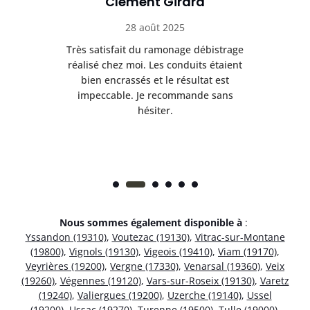
Clément Girard
28 août 2025
e
Très satisfait du ramonage débistrage
née.
réalisé chez moi. Les conduits étaient
déb
et
bien encrassés et le résultat est
ret
 et
impeccable. Je recommande sans
hésiter.
Nous sommes également disponible à
:
Yssandon (19310)
,
Voutezac (19130)
,
Vitrac-sur-Montane
(19800)
,
Vignols (19130)
,
Vigeois (19410)
,
Viam (19170)
,
Veyrières (19200)
,
Vergne (17330)
,
Venarsal (19360)
,
Veix
(19260)
,
Végennes (19120)
,
Vars-sur-Roseix (19130)
,
Varetz
(19240)
,
Valiergues (19200)
,
Uzerche (19140)
,
Ussel
(19200)
,
Ussac (19270)
,
Turenne (19500)
,
Tulle (19000)
,