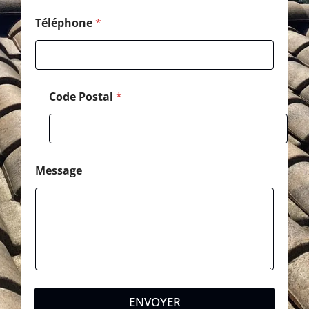
g
e
Téléphone
*
N
o
m
Code Postal
*
Message
ENVOYER