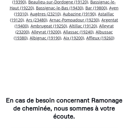
(19390)
,
Beaulieu-sur-Dordogne (19120)
,
Bassignac-le-
Haut (19220)
,
Bassignac-le-Bas (19430)
,
Bar (19800)
,
Ayen
(19310)
,
Augères (23210)
,
Aubazine (19190)
,
Astaillac
(19120)
,
Ars (23480)
,
Arnac-Pompadour (19230)
,
Argentat
(19400)
,
Ambrugeat (19250)
,
Altillac (19120)
,
Alleyrat
(23200)
,
Alleyrat (19200)
,
Allassac (19240)
,
Albussac
(19380)
,
Albignac (19190)
,
Aix (19200)
,
Affieux (19260)
En cas de besoin concernant Ramonage
de cheminée, nous sommes à votre
écoute.