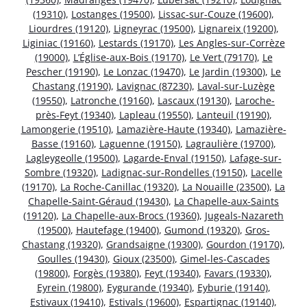
(19310)
,
Lostanges (19500)
,
Lissac-sur-Couze (19600)
,
Liourdres (19120)
,
Ligneyrac (19500)
,
Lignareix (19200)
,
Liginiac (19160)
,
Lestards (19170)
,
Les Angles-sur-Corrèze
(19000)
,
L’Église-aux-Bois (19170)
,
Le Vert (79170)
,
Le
Pescher (19190)
,
Le Lonzac (19470)
,
Le Jardin (19300)
,
Le
Chastang (19190)
,
Lavignac (87230)
,
Laval-sur-Luzège
(19550)
,
Latronche (19160)
,
Lascaux (19130)
,
Laroche-
près-Feyt (19340)
,
Lapleau (19550)
,
Lanteuil (19190)
,
Lamongerie (19510)
,
Lamazière-Haute (19340)
,
Lamazière-
Basse (19160)
,
Laguenne (19150)
,
Lagraulière (19700)
,
Lagleygeolle (19500)
,
Lagarde-Enval (19150)
,
Lafage-sur-
Sombre (19320)
,
Ladignac-sur-Rondelles (19150)
,
Lacelle
(19170)
,
La Roche-Canillac (19320)
,
La Nouaille (23500)
,
La
Chapelle-Saint-Géraud (19430)
,
La Chapelle-aux-Saints
(19120)
,
La Chapelle-aux-Brocs (19360)
,
Jugeals-Nazareth
(19500)
,
Hautefage (19400)
,
Gumond (19320)
,
Gros-
Chastang (19320)
,
Grandsaigne (19300)
,
Gourdon (19170)
,
Goulles (19430)
,
Gioux (23500)
,
Gimel-les-Cascades
(19800)
,
Forgès (19380)
,
Feyt (19340)
,
Favars (19330)
,
Eyrein (19800)
,
Eygurande (19340)
,
Eyburie (19140)
,
Estivaux (19410)
,
Estivals (19600)
,
Espartignac (19140)
,