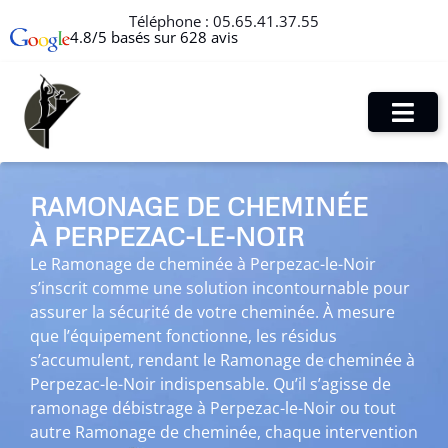
Téléphone :
05.65.41.37.55
4.8/5 basés sur 628 avis
RAMONAGE DE CHEMINÉE
À PERPEZAC-LE-NOIR
Le Ramonage de cheminée à Perpezac-le-Noir
s’inscrit comme une solution incontournable pour
assurer la sécurité de votre cheminée. À mesure
que l’équipement fonctionne, les résidus
s’accumulent, rendant le Ramonage de cheminée à
Perpezac-le-Noir indispensable. Qu’il s’agisse de
ramonage débistrage à Perpezac-le-Noir ou tout
autre Ramonage de cheminée, chaque intervention