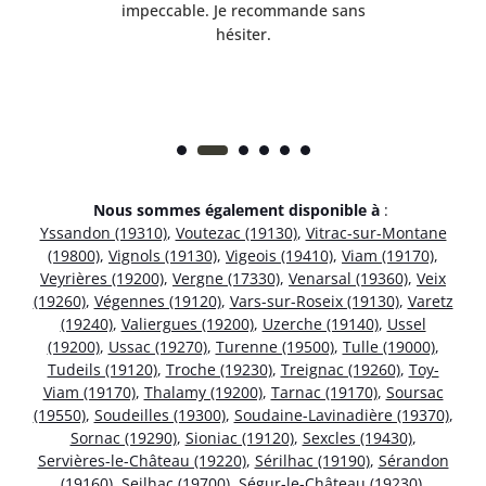
 et
impeccable. Je recommande sans
hésiter.
Nous sommes également disponible à
:
Yssandon (19310)
,
Voutezac (19130)
,
Vitrac-sur-Montane
(19800)
,
Vignols (19130)
,
Vigeois (19410)
,
Viam (19170)
,
Veyrières (19200)
,
Vergne (17330)
,
Venarsal (19360)
,
Veix
(19260)
,
Végennes (19120)
,
Vars-sur-Roseix (19130)
,
Varetz
(19240)
,
Valiergues (19200)
,
Uzerche (19140)
,
Ussel
(19200)
,
Ussac (19270)
,
Turenne (19500)
,
Tulle (19000)
,
Tudeils (19120)
,
Troche (19230)
,
Treignac (19260)
,
Toy-
Viam (19170)
,
Thalamy (19200)
,
Tarnac (19170)
,
Soursac
(19550)
,
Soudeilles (19300)
,
Soudaine-Lavinadière (19370)
,
Sornac (19290)
,
Sioniac (19120)
,
Sexcles (19430)
,
Servières-le-Château (19220)
,
Sérilhac (19190)
,
Sérandon
(19160)
,
Seilhac (19700)
,
Ségur-le-Château (19230)
,