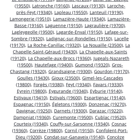
(19550)
,
Latronche (19160)
,
Lascaux (19130)
,
Laroche-
près-Feyt (19340)
,
Lapleau (19550)
,
Lanteuil (19190)
,
Lamongerie (19510)
,
Lamazière-Haute (19340)
,
Lamazière-
Basse (19160)
,
Laguenne (19150)
,
Lagraulière (19700)
,
Lagleygeolle (19500)
,
Lagarde-Enval (19150)
,
Lafage-sur-
Sombre (19320)
,
Ladignac-sur-Rondelles (19150)
,
Lacelle
(19170)
,
La Roche-Canillac (19320)
,
La Nouaille (23500)
,
La
Chapelle-Saint-Géraud (19430)
,
La Chapelle-aux-Saints
(19120)
,
La Chapelle-aux-Brocs (19360)
,
Jugeals-Nazareth
(19500)
,
Hautefage (19400)
,
Gumond (19320)
,
Gros-
Chastang (19320)
,
Grandsaigne (19300)
,
Gourdon (19170)
,
Goulles (19430)
,
Gioux (23500)
,
Gimel-les-Cascades
(19800)
,
Forgès (19380)
,
Feyt (19340)
,
Favars (19330)
,
Eyrein (19800)
,
Eygurande (19340)
,
Eyburie (19140)
,
Estivaux (19410)
,
Estivals (19600)
,
Espartignac (19140)
,
Espagnac (19150)
,
Égletons (19300)
,
Donzenac (19270)
,
Davignac (19250)
,
Darnets (19300)
,
Darazac (19220)
,
Dampniat (19360)
,
Curemonte (19500)
,
Cublac (19520)
,
Courteix (19340)
,
Couffy-sur-Sarsonne (19340)
,
Cosnac
(19360)
,
Corrèze (19800)
,
Cornil (19150)
,
Confolent-Port-
Dieu (19200)
,
Condat-sur-Ganaveix (19140)
,
Concèze