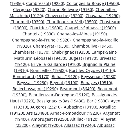
(19350)
,
Combressol (19250)
,
Collonges-la-Rouge (19500)
,
Clergoux (19320)
,
Chirac-Bellevue (19160)
,
Chenailler-
Mascheix (19120)
,
Chaveroche (19200)
,
Chavanac (19290)
,
Chaumeil (19390)
,
Chauffour-sur-Vell (19500)
,
Chasteaux
(19600)
,
Chartrier (19600)
,
Chapelle-Spinasse (19300)
,
Chanteix (19330)
,
Chanac-les-Mines (19150)
,
Champagnac-la-Prune (19320)
,
Champagnac-la-Noaille
(19320)
,
Chameyrat (19330)
,
Chamboulive (19450)
,
Chamberet (19370)
,
Chabrignac (19350)
,
Camps-Saint-
Mathurin-Léobazel (19430)
,
Bugeat (19170)
,
Brivezac
(19120)
,
Brive-la-Gaillarde (19100)
,
Brignac-la-Plaine
(19310)
,
Branceilles (19500)
,
Bort-les-Orgues (19110)
,
Bonnefond (19170)
,
Bilhac (19120)
,
Beyssenac (19230)
,
Beyssac (19230)
,
Beynat (19190)
,
Benayes (19510)
,
Bellechassagne (19290)
,
Beaumont (86490)
,
Beaumont
(19390)
,
Beaulieu-sur-Dordogne (19120)
,
Bassignac-le-
Haut (19220)
,
Bassignac-le-Bas (19430)
,
Bar (19800)
,
Ayen
(19310)
,
Augères (23210)
,
Aubazine (19190)
,
Astaillac
(19120)
,
Ars (23480)
,
Arnac-Pompadour (19230)
,
Argentat
(19400)
,
Ambrugeat (19250)
,
Altillac (19120)
,
Alleyrat
(23200)
,
Alleyrat (19200)
,
Allassac (19240)
,
Albussac