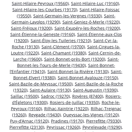
Saint-Hilaire-Peyroux (19560)
,
Saint-Hilaire-Luc (19160)
,
Saint-Hilaire-les-Courbes (19170)
,
Saint-Hilaire-Foissac
(19550)
,
Saint-Germain-les-Vergnes (19330)
,
Saint-
Germain-Lavolps (19290)
,
Saint-Geniez-ô-Merle (19220)
,
Saint-Fréjoux (19200)
,
Saint-Exupéry-les-Roches (19200)
,
Saint-Étienne-la-Geneste (19160)
,
Saint-Étienne-aux-Clos
(19200)
,
Saint-Éloy-les-Tuileries (19210)
,
Saint-Cyr-la-
Roche (19130)
,
Saint-Clément (19700)
,
Saint-Cirgues-la-
Loutre (19220)
,
Saint-Chamant (19380)
,
Saint-Cernin-de-
Larche (19600)
,
Saint-Bonnet-près-Bort (19200)
,
Saint-
Bonnet-les-Tours-de-Merle (19430)
,
Saint-Bonnet-
l’Enfantier (19410)
,
Saint-Bonnet-la-Rivière (19130)
,
Saint-
Bonnet-Elvert (19380)
,
Saint-Bonnet-Avalouze (19150)
,
Saint-Bazile-de-Meyssac (19500)
,
Saint-Bazile-de-la-Roche
(19320)
,
Saint-Aulaire (19130)
,
Saint-Augustin (19390)
,
Saillac (19500)
,
Sadroc (19270)
,
Royères (87400)
,
Rosiers-
d’Égletons (19300)
,
Rosiers-de-Juillac (19350)
,
Roche-le-
Peyroux (19160)
,
Rilhac-Xaintrie (19220)
,
Rilhac-Treignac
(19260)
,
Reygade (19430)
,
Queyssac-les-Vignes (19120)
,
Puy-d’Arnac (19120)
,
Pradines (19170)
,
Pierrefitte (79330)
,
Pierrefitte (23130)
,
Peyrissac (19260)
,
Peyrelevade (19290)
,