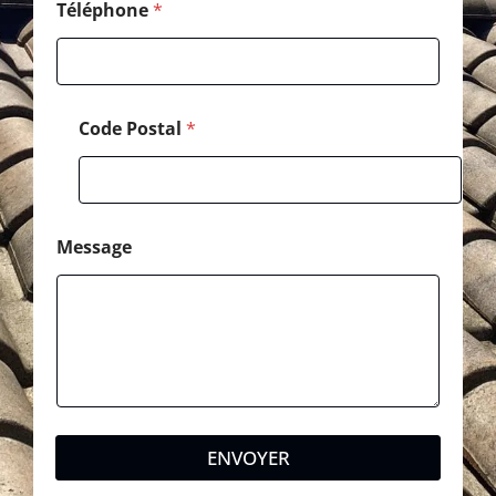
l
Téléphone
*
é
p
h
o
n
Code Postal
*
e
Message
ENVOYER