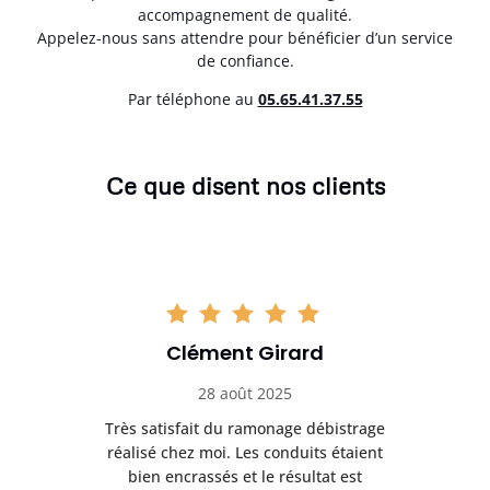
accompagnement de qualité.
Appelez-nous sans attendre pour bénéficier d’un service
de confiance.
Par téléphone au
05.65.41.37.55
Ce que disent nos clients
Clément Girard
28 août 2025
e
Très satisfait du ramonage débistrage
née.
réalisé chez moi. Les conduits étaient
déb
et
bien encrassés et le résultat est
ret