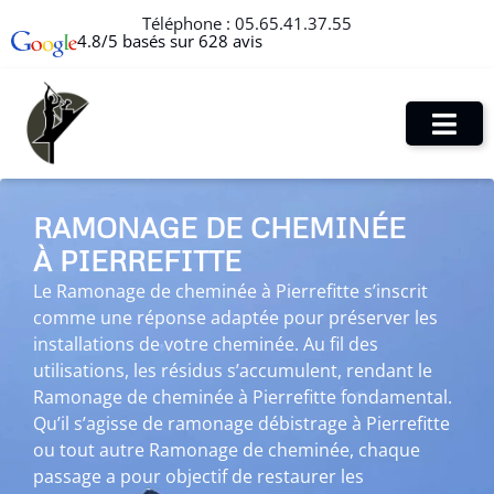
Téléphone :
05.65.41.37.55
4.8/5 basés sur 628 avis
RAMONAGE DE CHEMINÉE
À PIERREFITTE
Le Ramonage de cheminée à Pierrefitte s’inscrit
comme une réponse adaptée pour préserver les
installations de votre cheminée. Au fil des
utilisations, les résidus s’accumulent, rendant le
Ramonage de cheminée à Pierrefitte fondamental.
Qu’il s’agisse de ramonage débistrage à Pierrefitte
ou tout autre Ramonage de cheminée, chaque
passage a pour objectif de restaurer les