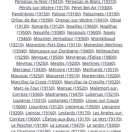
Perpezac-le-Noir (19410)
,
Perpezac-le-Blanc (19310)
,
Pérols-sur-Vézère (19170)
,
Péret-Bel-Air (19300)
,
Pandrignes (19150)
,
Palisse (19160)
,
Palazinges (19190)
,
Orliac-de-Bar (19390)
,
Orgnac-sur-Vézère (19410)
,
Objat
(19130)
,
Nonards (19120)
,
Noailles (19600)
,
Noailhac
(19500)
,
Neuville (19380)
,
Nespouls (19600)
,
Naves
(19460)
,
Moustier-Ventadour (19300)
,
Montgibaud
(19210)
,
Monestier-Port-Dieu (19110)
,
Monestier-Merlines
(19340)
,
Monceaux-sur-Dordogne (19400)
,
Millevaches
(19290)
,
Meyssac (19500)
,
Meyrignac-l’Église (19800)
,
Meymac (19250)
,
Mestes (19200)
,
Merlines (19340)
,
Mercœur (19430)
,
Ménoire (19190)
,
Meilhards (19510)
,
Maussac (19250)
,
Masseret (19510)
,
Margerides (19200)
,
Marcillac-la-Croze (19500)
,
Marcillac-la-Croisille (19320)
,
Marc-la-Tour (19150)
,
Mansac (19520)
,
Malemort-sur-
Corrèze (19360)
,
Madranges (19470)
,
Lubersac (19210)
,
Louignac (19310)
,
Lostanges (19500)
,
Lissac-sur-Couze
(19600)
,
Liourdres (19120)
,
Ligneyrac (19500)
,
Lignareix
(19200)
,
Liginiac (19160)
,
Lestards (19170)
,
Les Angles-sur-
Corrèze (19000)
,
L’Église-aux-Bois (19170)
,
Le Vert (79170)
,
Le Pescher (19190)
,
Le Lonzac (19470)
,
Le Jardin (19300)
,
Le Chastang (19190)
,
Lavignac (87230)
,
Laval-sur-Luzège