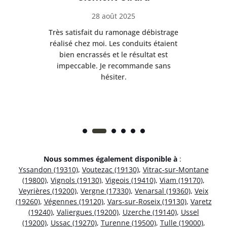
28 août 2025
e
Très satisfait du ramonage débistrage
née.
réalisé chez moi. Les conduits étaient
déb
et
bien encrassés et le résultat est
ret
 et
impeccable. Je recommande sans
hésiter.
Nous sommes également disponible à
:
Yssandon (19310)
,
Voutezac (19130)
,
Vitrac-sur-Montane
(19800)
,
Vignols (19130)
,
Vigeois (19410)
,
Viam (19170)
,
Veyrières (19200)
,
Vergne (17330)
,
Venarsal (19360)
,
Veix
(19260)
,
Végennes (19120)
,
Vars-sur-Roseix (19130)
,
Varetz
(19240)
,
Valiergues (19200)
,
Uzerche (19140)
,
Ussel
(19200)
,
Ussac (19270)
,
Turenne (19500)
,
Tulle (19000)
,