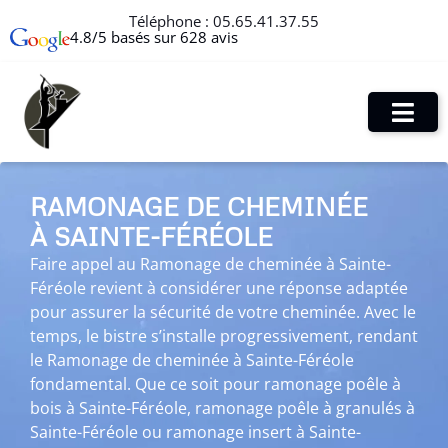
Téléphone :
05.65.41.37.55
4.8/5 basés sur 628 avis
RAMONAGE DE CHEMINÉE
À SAINTE-FÉRÉOLE
Faire appel au Ramonage de cheminée à Sainte-
Féréole revient à considérer une réponse adaptée
pour assurer la sécurité de votre cheminée. Avec le
temps, le bistre s’installe progressivement, rendant
le Ramonage de cheminée à Sainte-Féréole
fondamental. Que ce soit pour ramonage poêle à
bois à Sainte-Féréole, ramonage poêle à granulés à
Sainte-Féréole ou ramonage insert à Sainte-