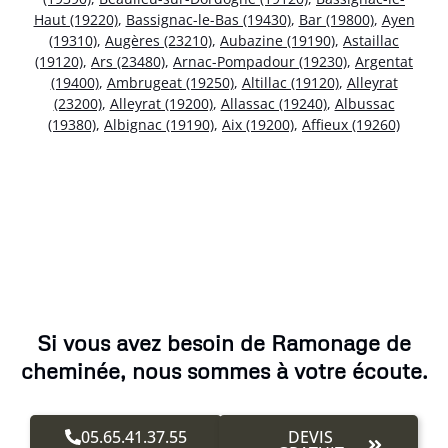
Haut (19220)
,
Bassignac-le-Bas (19430)
,
Bar (19800)
,
Ayen
(19310)
,
Augères (23210)
,
Aubazine (19190)
,
Astaillac
(19120)
,
Ars (23480)
,
Arnac-Pompadour (19230)
,
Argentat
(19400)
,
Ambrugeat (19250)
,
Altillac (19120)
,
Alleyrat
(23200)
,
Alleyrat (19200)
,
Allassac (19240)
,
Albussac
(19380)
,
Albignac (19190)
,
Aix (19200)
,
Affieux (19260)
Si vous avez besoin de Ramonage de
cheminée, nous sommes à votre écoute.
05.65.41.37.55
DEVIS