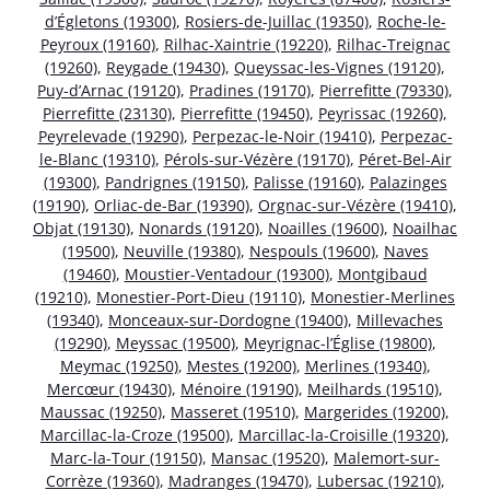
d’Égletons (19300)
,
Rosiers-de-Juillac (19350)
,
Roche-le-
Peyroux (19160)
,
Rilhac-Xaintrie (19220)
,
Rilhac-Treignac
(19260)
,
Reygade (19430)
,
Queyssac-les-Vignes (19120)
,
Puy-d’Arnac (19120)
,
Pradines (19170)
,
Pierrefitte (79330)
,
Pierrefitte (23130)
,
Pierrefitte (19450)
,
Peyrissac (19260)
,
Peyrelevade (19290)
,
Perpezac-le-Noir (19410)
,
Perpezac-
le-Blanc (19310)
,
Pérols-sur-Vézère (19170)
,
Péret-Bel-Air
(19300)
,
Pandrignes (19150)
,
Palisse (19160)
,
Palazinges
(19190)
,
Orliac-de-Bar (19390)
,
Orgnac-sur-Vézère (19410)
,
Objat (19130)
,
Nonards (19120)
,
Noailles (19600)
,
Noailhac
(19500)
,
Neuville (19380)
,
Nespouls (19600)
,
Naves
(19460)
,
Moustier-Ventadour (19300)
,
Montgibaud
(19210)
,
Monestier-Port-Dieu (19110)
,
Monestier-Merlines
(19340)
,
Monceaux-sur-Dordogne (19400)
,
Millevaches
(19290)
,
Meyssac (19500)
,
Meyrignac-l’Église (19800)
,
Meymac (19250)
,
Mestes (19200)
,
Merlines (19340)
,
Mercœur (19430)
,
Ménoire (19190)
,
Meilhards (19510)
,
Maussac (19250)
,
Masseret (19510)
,
Margerides (19200)
,
Marcillac-la-Croze (19500)
,
Marcillac-la-Croisille (19320)
,
Marc-la-Tour (19150)
,
Mansac (19520)
,
Malemort-sur-
Corrèze (19360)
,
Madranges (19470)
,
Lubersac (19210)
,