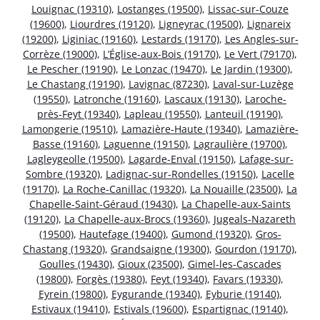
Louignac (19310)
,
Lostanges (19500)
,
Lissac-sur-Couze
(19600)
,
Liourdres (19120)
,
Ligneyrac (19500)
,
Lignareix
(19200)
,
Liginiac (19160)
,
Lestards (19170)
,
Les Angles-sur-
Corrèze (19000)
,
L’Église-aux-Bois (19170)
,
Le Vert (79170)
,
Le Pescher (19190)
,
Le Lonzac (19470)
,
Le Jardin (19300)
,
Le Chastang (19190)
,
Lavignac (87230)
,
Laval-sur-Luzège
(19550)
,
Latronche (19160)
,
Lascaux (19130)
,
Laroche-
près-Feyt (19340)
,
Lapleau (19550)
,
Lanteuil (19190)
,
Lamongerie (19510)
,
Lamazière-Haute (19340)
,
Lamazière-
Basse (19160)
,
Laguenne (19150)
,
Lagraulière (19700)
,
Lagleygeolle (19500)
,
Lagarde-Enval (19150)
,
Lafage-sur-
Sombre (19320)
,
Ladignac-sur-Rondelles (19150)
,
Lacelle
(19170)
,
La Roche-Canillac (19320)
,
La Nouaille (23500)
,
La
Chapelle-Saint-Géraud (19430)
,
La Chapelle-aux-Saints
(19120)
,
La Chapelle-aux-Brocs (19360)
,
Jugeals-Nazareth
(19500)
,
Hautefage (19400)
,
Gumond (19320)
,
Gros-
Chastang (19320)
,
Grandsaigne (19300)
,
Gourdon (19170)
,
Goulles (19430)
,
Gioux (23500)
,
Gimel-les-Cascades
(19800)
,
Forgès (19380)
,
Feyt (19340)
,
Favars (19330)
,
Eyrein (19800)
,
Eygurande (19340)
,
Eyburie (19140)
,
Estivaux (19410)
,
Estivals (19600)
,
Espartignac (19140)
,