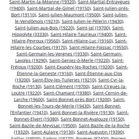
Saint-Martin-la-Méanne (19320)
,
Saint-Martial-Entraygues
(19400)
,
Saint-Martial-de-Gimel (19150)
,
Saint-Julien-près-
Bort (19110)
,
Saint-Julien-Maumont (19500)
,
Saint-Julien-
le-Vendômois (19210)
,
Saint-Julien-le-Pèlerin (19430)
,
Saint-Julien-aux-Bois (19220)
,
Saint-Jal (19700)
,
Saint-
Hippolyte (33330)
,
Saint-Hilaire-Taurieux (19400)
,
Saint-
Hilaire-Peyroux (19560)
,
Saint-Hilaire-Luc (19160)
,
Saint-
Hilaire-les-Courbes (19170)
,
Saint-Hilaire-Foissac (19550)
,
Saint-Germain-les-Vergnes (19330)
,
Saint-Germain-
Lavolps (19290)
,
Saint-Geniez-ô-Merle (19220)
,
Saint-
Fréjoux (19200)
,
Saint-Exupéry-les-Roches (19200)
,
Saint-
Étienne-la-Geneste (19160)
,
Saint-Étienne-aux-Clos
(19200)
,
Saint-Éloy-les-Tuileries (19210)
,
Saint-Cyr-la-
Roche (19130)
,
Saint-Clément (19700)
,
Saint-Cirgues-la-
Loutre (19220)
,
Saint-Chamant (19380)
,
Saint-Cernin-de-
Larche (19600)
,
Saint-Bonnet-près-Bort (19200)
,
Saint-
Bonnet-les-Tours-de-Merle (19430)
,
Saint-Bonnet-
l’Enfantier (19410)
,
Saint-Bonnet-la-Rivière (19130)
,
Saint-
Bonnet-Elvert (19380)
,
Saint-Bonnet-Avalouze (19150)
,
Saint-Bazile-de-Meyssac (19500)
,
Saint-Bazile-de-la-Roche
(19320)
,
Saint-Aulaire (19130)
,
Saint-Augustin (19390)
,
Saillac (19500)
,
Sadroc (19270)
,
Royères (87400)
,
Rosiers-