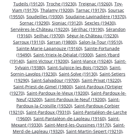
Tudeils (19120)
,
Troche (19230)
,
Treignac (19260)
,
Toy-
Viam (19170)
,
Thalamy (19200)
,
Tarnac (19170)
,
Soursac
(19550)
,
Soudeilles (19300)
,
Soudaine-Lavinadière (19370)
,
Sornac (19290)
,
Sioniac (19120)
,
Sexcles (19430)
,
Servières-le-Château (19220)
,
Sérilhac (19190)
,
Sérandon
(19160)
,
Seilhac (19700)
,
Ségur-le-Château (19230)
,
Sarroux (19110)
,
Sarran (19800)
,
Salon-la-Tour (19510)
,
Sainte-Marie-Lapanouze (19160)
,
Sainte-Fortunade
(19490)
,
Saint-Yrieix-le-Déjalat (19300)
,
Saint-Ybard
(19140)
,
Saint-Victour (19200)
,
Saint-Viance (19240)
,
Saint-
Sylvain (19380)
,
Saint-Sulpice-les-Bois (19250)
,
Saint-
Sornin-Lavolps (19230)
,
Saint-Solve (19130)
,
Saint-Setiers
(19290)
,
Saint-Salvadour (19700)
,
Saint-Privat (19220)
,
Saint-Priest-de-Gimel (19800)
,
Saint-Pardoux-l’Ortigier
(19270)
,
Saint-Pardoux-le-Vieux (19200)
,
Saint-Pardoux-le-
Neuf (23200)
,
Saint-Pardoux-le-Neuf (19200)
,
Saint-
Pardoux-la-Croisille (19320)
,
Saint-Pardoux-Corbier
(19210)
,
Saint-Pardoux (79310)
,
Saint-Pantaléon-de-Larche
(19600)
,
Saint-Pantaléon-de-Lapleau (19160)
,
Saint-
Mexant (19330)
,
Saint-Merd-les-Oussines (19170)
,
Saint-
Merd-de-Lapleau (19320)
,
Saint-Martin-Sepert (19210)
,