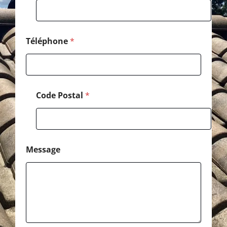
P
o
s
t
a
Téléphone
*
l
Code Postal
*
Message