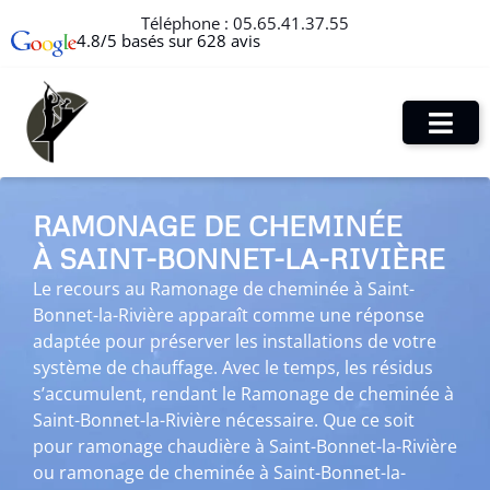
Téléphone :
05.65.41.37.55
4.8/5 basés sur 628 avis
RAMONAGE DE CHEMINÉE
À SAINT-BONNET-LA-RIVIÈRE
Le recours au Ramonage de cheminée à Saint-
Bonnet-la-Rivière apparaît comme une réponse
adaptée pour préserver les installations de votre
système de chauffage. Avec le temps, les résidus
s’accumulent, rendant le Ramonage de cheminée à
Saint-Bonnet-la-Rivière nécessaire. Que ce soit
pour ramonage chaudière à Saint-Bonnet-la-Rivière
ou ramonage de cheminée à Saint-Bonnet-la-