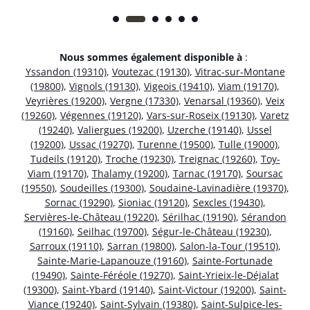
Nous sommes également disponible à
:
Yssandon (19310)
,
Voutezac (19130)
,
Vitrac-sur-Montane
(19800)
,
Vignols (19130)
,
Vigeois (19410)
,
Viam (19170)
,
Veyrières (19200)
,
Vergne (17330)
,
Venarsal (19360)
,
Veix
(19260)
,
Végennes (19120)
,
Vars-sur-Roseix (19130)
,
Varetz
(19240)
,
Valiergues (19200)
,
Uzerche (19140)
,
Ussel
(19200)
,
Ussac (19270)
,
Turenne (19500)
,
Tulle (19000)
,
Tudeils (19120)
,
Troche (19230)
,
Treignac (19260)
,
Toy-
Viam (19170)
,
Thalamy (19200)
,
Tarnac (19170)
,
Soursac
(19550)
,
Soudeilles (19300)
,
Soudaine-Lavinadière (19370)
,
Sornac (19290)
,
Sioniac (19120)
,
Sexcles (19430)
,
Servières-le-Château (19220)
,
Sérilhac (19190)
,
Sérandon
(19160)
,
Seilhac (19700)
,
Ségur-le-Château (19230)
,
Sarroux (19110)
,
Sarran (19800)
,
Salon-la-Tour (19510)
,
Sainte-Marie-Lapanouze (19160)
,
Sainte-Fortunade
(19490)
,
Sainte-Féréole (19270)
,
Saint-Yrieix-le-Déjalat
(19300)
,
Saint-Ybard (19140)
,
Saint-Victour (19200)
,
Saint-
Viance (19240)
,
Saint-Sylvain (19380)
,
Saint-Sulpice-les-