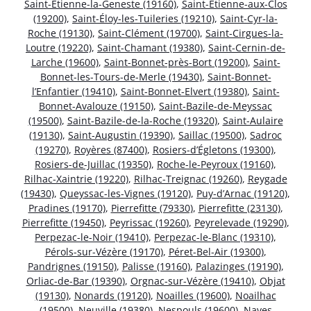
Saint-Étienne-la-Geneste (19160)
,
Saint-Étienne-aux-Clos
(19200)
,
Saint-Éloy-les-Tuileries (19210)
,
Saint-Cyr-la-
Roche (19130)
,
Saint-Clément (19700)
,
Saint-Cirgues-la-
Loutre (19220)
,
Saint-Chamant (19380)
,
Saint-Cernin-de-
Larche (19600)
,
Saint-Bonnet-près-Bort (19200)
,
Saint-
Bonnet-les-Tours-de-Merle (19430)
,
Saint-Bonnet-
l’Enfantier (19410)
,
Saint-Bonnet-Elvert (19380)
,
Saint-
Bonnet-Avalouze (19150)
,
Saint-Bazile-de-Meyssac
(19500)
,
Saint-Bazile-de-la-Roche (19320)
,
Saint-Aulaire
(19130)
,
Saint-Augustin (19390)
,
Saillac (19500)
,
Sadroc
(19270)
,
Royères (87400)
,
Rosiers-d’Égletons (19300)
,
Rosiers-de-Juillac (19350)
,
Roche-le-Peyroux (19160)
,
Rilhac-Xaintrie (19220)
,
Rilhac-Treignac (19260)
,
Reygade
(19430)
,
Queyssac-les-Vignes (19120)
,
Puy-d’Arnac (19120)
,
Pradines (19170)
,
Pierrefitte (79330)
,
Pierrefitte (23130)
,
Pierrefitte (19450)
,
Peyrissac (19260)
,
Peyrelevade (19290)
,
Perpezac-le-Noir (19410)
,
Perpezac-le-Blanc (19310)
,
Pérols-sur-Vézère (19170)
,
Péret-Bel-Air (19300)
,
Pandrignes (19150)
,
Palisse (19160)
,
Palazinges (19190)
,
Orliac-de-Bar (19390)
,
Orgnac-sur-Vézère (19410)
,
Objat
(19130)
,
Nonards (19120)
,
Noailles (19600)
,
Noailhac
(19500)
,
Neuville (19380)
,
Nespouls (19600)
,
Naves