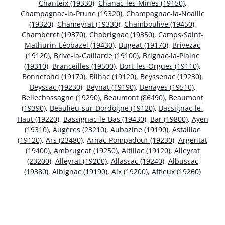
Chanteix (19330)
,
Chanac-les-Mines (19150)
,
Champagnac-la-Prune (19320)
,
Champagnac-la-Noaille
(19320)
,
Chameyrat (19330)
,
Chamboulive (19450)
,
Chamberet (19370)
,
Chabrignac (19350)
,
Camps-Saint-
Mathurin-Léobazel (19430)
,
Bugeat (19170)
,
Brivezac
(19120)
,
Brive-la-Gaillarde (19100)
,
Brignac-la-Plaine
(19310)
,
Branceilles (19500)
,
Bort-les-Orgues (19110)
,
Bonnefond (19170)
,
Bilhac (19120)
,
Beyssenac (19230)
,
Beyssac (19230)
,
Beynat (19190)
,
Benayes (19510)
,
Bellechassagne (19290)
,
Beaumont (86490)
,
Beaumont
(19390)
,
Beaulieu-sur-Dordogne (19120)
,
Bassignac-le-
Haut (19220)
,
Bassignac-le-Bas (19430)
,
Bar (19800)
,
Ayen
(19310)
,
Augères (23210)
,
Aubazine (19190)
,
Astaillac
(19120)
,
Ars (23480)
,
Arnac-Pompadour (19230)
,
Argentat
(19400)
,
Ambrugeat (19250)
,
Altillac (19120)
,
Alleyrat
(23200)
,
Alleyrat (19200)
,
Allassac (19240)
,
Albussac
(19380)
,
Albignac (19190)
,
Aix (19200)
,
Affieux (19260)