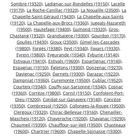
Sombre (19320)
,
Ladignac-sur-Rondelles (19150)
,
Lacelle
(19170)
,
La Roche-Canillac (19320)
,
La Nouaille (23500)
,
La
Chapelle-Saint-Géraud (19430)
,
La Chapelle-aux-Saints
(19120)
,
La Chapelle-aux-Brocs (19360)
,
Jugeals-Nazareth
(19500)
,
Hautefage (19400)
,
Gumond (19320)
,
Gros-
Chastang (19320)
,
Grandsaigne (19300)
,
Gourdon (19170)
,
Goulles (19430)
,
Gioux (23500)
,
Gimel-les-Cascades
(19800)
,
Forgès (19380)
,
Feyt (19340)
,
Favars (19330)
,
Eyrein (19800)
,
Eygurande (19340)
,
Eyburie (19140)
,
Estivaux (19410)
,
Estivals (19600)
,
Espartignac (19140)
,
Espagnac (19150)
,
Égletons (19300)
,
Donzenac (19270)
,
Davignac (19250)
,
Darnets (19300)
,
Darazac (19220)
,
Dampniat (19360)
,
Curemonte (19500)
,
Cublac (19520)
,
Courteix (19340)
,
Couffy-sur-Sarsonne (19340)
,
Cosnac
(19360)
,
Corrèze (19800)
,
Cornil (19150)
,
Confolent-Port-
Dieu (19200)
,
Condat-sur-Ganaveix (19140)
,
Concèze
(19350)
,
Combressol (19250)
,
Collonges-la-Rouge (19500)
,
Clergoux (19320)
,
Chirac-Bellevue (19160)
,
Chenailler-
Mascheix (19120)
,
Chaveroche (19200)
,
Chavanac (19290)
,
Chaumeil (19390)
,
Chauffour-sur-Vell (19500)
,
Chasteaux
(19600)
,
Chartrier (19600)
,
Chapelle-Spinasse (19300)
,