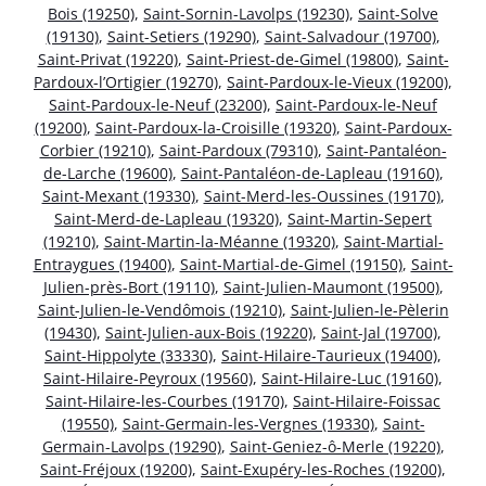
Bois (19250)
,
Saint-Sornin-Lavolps (19230)
,
Saint-Solve
(19130)
,
Saint-Setiers (19290)
,
Saint-Salvadour (19700)
,
Saint-Privat (19220)
,
Saint-Priest-de-Gimel (19800)
,
Saint-
Pardoux-l’Ortigier (19270)
,
Saint-Pardoux-le-Vieux (19200)
,
Saint-Pardoux-le-Neuf (23200)
,
Saint-Pardoux-le-Neuf
(19200)
,
Saint-Pardoux-la-Croisille (19320)
,
Saint-Pardoux-
Corbier (19210)
,
Saint-Pardoux (79310)
,
Saint-Pantaléon-
de-Larche (19600)
,
Saint-Pantaléon-de-Lapleau (19160)
,
Saint-Mexant (19330)
,
Saint-Merd-les-Oussines (19170)
,
Saint-Merd-de-Lapleau (19320)
,
Saint-Martin-Sepert
(19210)
,
Saint-Martin-la-Méanne (19320)
,
Saint-Martial-
Entraygues (19400)
,
Saint-Martial-de-Gimel (19150)
,
Saint-
Julien-près-Bort (19110)
,
Saint-Julien-Maumont (19500)
,
Saint-Julien-le-Vendômois (19210)
,
Saint-Julien-le-Pèlerin
(19430)
,
Saint-Julien-aux-Bois (19220)
,
Saint-Jal (19700)
,
Saint-Hippolyte (33330)
,
Saint-Hilaire-Taurieux (19400)
,
Saint-Hilaire-Peyroux (19560)
,
Saint-Hilaire-Luc (19160)
,
Saint-Hilaire-les-Courbes (19170)
,
Saint-Hilaire-Foissac
(19550)
,
Saint-Germain-les-Vergnes (19330)
,
Saint-
Germain-Lavolps (19290)
,
Saint-Geniez-ô-Merle (19220)
,
Saint-Fréjoux (19200)
,
Saint-Exupéry-les-Roches (19200)
,