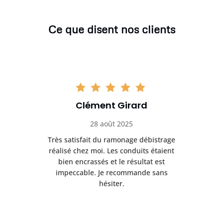
Ce que disent nos clients
Clément Girard
28 août 2025
e
Très satisfait du ramonage débistrage
née.
réalisé chez moi. Les conduits étaient
déb
et
bien encrassés et le résultat est
ret
 et
impeccable. Je recommande sans
hésiter.