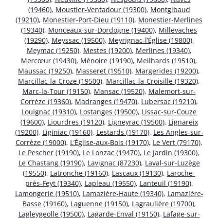
(19460)
,
Moustier-Ventadour (19300)
,
Montgibaud
(19210)
,
Monestier-Port-Dieu (19110)
,
Monestier-Merlines
(19340)
,
Monceaux-sur-Dordogne (19400)
,
Millevaches
(19290)
,
Meyssac (19500)
,
Meyrignac-l’Église (19800)
,
Meymac (19250)
,
Mestes (19200)
,
Merlines (19340)
,
Mercœur (19430)
,
Ménoire (19190)
,
Meilhards (19510)
,
Maussac (19250)
,
Masseret (19510)
,
Margerides (19200)
,
Marcillac-la-Croze (19500)
,
Marcillac-la-Croisille (19320)
,
Marc-la-Tour (19150)
,
Mansac (19520)
,
Malemort-sur-
Corrèze (19360)
,
Madranges (19470)
,
Lubersac (19210)
,
Louignac (19310)
,
Lostanges (19500)
,
Lissac-sur-Couze
(19600)
,
Liourdres (19120)
,
Ligneyrac (19500)
,
Lignareix
(19200)
,
Liginiac (19160)
,
Lestards (19170)
,
Les Angles-sur-
Corrèze (19000)
,
L’Église-aux-Bois (19170)
,
Le Vert (79170)
,
Le Pescher (19190)
,
Le Lonzac (19470)
,
Le Jardin (19300)
,
Le Chastang (19190)
,
Lavignac (87230)
,
Laval-sur-Luzège
(19550)
,
Latronche (19160)
,
Lascaux (19130)
,
Laroche-
près-Feyt (19340)
,
Lapleau (19550)
,
Lanteuil (19190)
,
Lamongerie (19510)
,
Lamazière-Haute (19340)
,
Lamazière-
Basse (19160)
,
Laguenne (19150)
,
Lagraulière (19700)
,
Lagleygeolle (19500)
,
Lagarde-Enval (19150)
,
Lafage-sur-