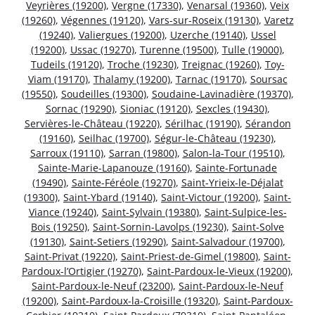
Veyrières (19200)
,
Vergne (17330)
,
Venarsal (19360)
,
Veix
(19260)
,
Végennes (19120)
,
Vars-sur-Roseix (19130)
,
Varetz
(19240)
,
Valiergues (19200)
,
Uzerche (19140)
,
Ussel
(19200)
,
Ussac (19270)
,
Turenne (19500)
,
Tulle (19000)
,
Tudeils (19120)
,
Troche (19230)
,
Treignac (19260)
,
Toy-
Viam (19170)
,
Thalamy (19200)
,
Tarnac (19170)
,
Soursac
(19550)
,
Soudeilles (19300)
,
Soudaine-Lavinadière (19370)
,
Sornac (19290)
,
Sioniac (19120)
,
Sexcles (19430)
,
Servières-le-Château (19220)
,
Sérilhac (19190)
,
Sérandon
(19160)
,
Seilhac (19700)
,
Ségur-le-Château (19230)
,
Sarroux (19110)
,
Sarran (19800)
,
Salon-la-Tour (19510)
,
Sainte-Marie-Lapanouze (19160)
,
Sainte-Fortunade
(19490)
,
Sainte-Féréole (19270)
,
Saint-Yrieix-le-Déjalat
(19300)
,
Saint-Ybard (19140)
,
Saint-Victour (19200)
,
Saint-
Viance (19240)
,
Saint-Sylvain (19380)
,
Saint-Sulpice-les-
Bois (19250)
,
Saint-Sornin-Lavolps (19230)
,
Saint-Solve
(19130)
,
Saint-Setiers (19290)
,
Saint-Salvadour (19700)
,
Saint-Privat (19220)
,
Saint-Priest-de-Gimel (19800)
,
Saint-
Pardoux-l’Ortigier (19270)
,
Saint-Pardoux-le-Vieux (19200)
,
Saint-Pardoux-le-Neuf (23200)
,
Saint-Pardoux-le-Neuf
(19200)
,
Saint-Pardoux-la-Croisille (19320)
,
Saint-Pardoux-