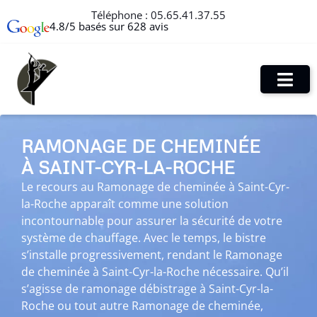
Téléphone :
05.65.41.37.55
4.8/5 basés sur 628 avis
RAMONAGE DE CHEMINÉE
À SAINT-CYR-LA-ROCHE
Le recours au Ramonage de cheminée à Saint-Cyr-
la-Roche apparaît comme une solution
incontournable pour assurer la sécurité de votre
système de chauffage. Avec le temps, le bistre
s’installe progressivement, rendant le Ramonage
de cheminée à Saint-Cyr-la-Roche nécessaire. Qu’il
s’agisse de ramonage débistrage à Saint-Cyr-la-
Roche ou tout autre Ramonage de cheminée,