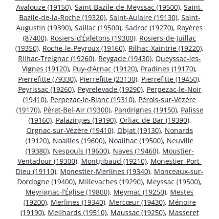
Avalouze (19150)
,
Saint-Bazile-de-Meyssac (19500)
,
Saint-
Bazile-de-la-Roche (19320)
,
Saint-Aulaire (19130)
,
Saint-
Augustin (19390)
,
Saillac (19500)
,
Sadroc (19270)
,
Royères
(87400)
,
Rosiers-d’Égletons (19300)
,
Rosiers-de-Juillac
(19350)
,
Roche-le-Peyroux (19160)
,
Rilhac-Xaintrie (19220)
,
Rilhac-Treignac (19260)
,
Reygade (19430)
,
Queyssac-les-
Vignes (19120)
,
Puy-d’Arnac (19120)
,
Pradines (19170)
,
Pierrefitte (79330)
,
Pierrefitte (23130)
,
Pierrefitte (19450)
,
Peyrissac (19260)
,
Peyrelevade (19290)
,
Perpezac-le-Noir
(19410)
,
Perpezac-le-Blanc (19310)
,
Pérols-sur-Vézère
(19170)
,
Péret-Bel-Air (19300)
,
Pandrignes (19150)
,
Palisse
(19160)
,
Palazinges (19190)
,
Orliac-de-Bar (19390)
,
Orgnac-sur-Vézère (19410)
,
Objat (19130)
,
Nonards
(19120)
,
Noailles (19600)
,
Noailhac (19500)
,
Neuville
(19380)
,
Nespouls (19600)
,
Naves (19460)
,
Moustier-
Ventadour (19300)
,
Montgibaud (19210)
,
Monestier-Port-
Dieu (19110)
,
Monestier-Merlines (19340)
,
Monceaux-sur-
Dordogne (19400)
,
Millevaches (19290)
,
Meyssac (19500)
,
Meyrignac-l’Église (19800)
,
Meymac (19250)
,
Mestes
(19200)
,
Merlines (19340)
,
Mercœur (19430)
,
Ménoire
(19190)
,
Meilhards (19510)
,
Maussac (19250)
,
Masseret