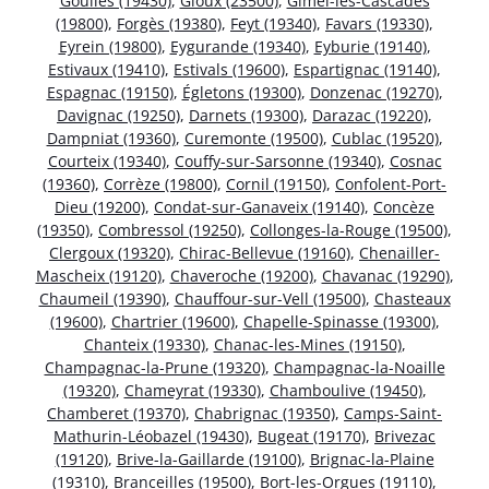
Goulles (19430)
,
Gioux (23500)
,
Gimel-les-Cascades
(19800)
,
Forgès (19380)
,
Feyt (19340)
,
Favars (19330)
,
Eyrein (19800)
,
Eygurande (19340)
,
Eyburie (19140)
,
Estivaux (19410)
,
Estivals (19600)
,
Espartignac (19140)
,
Espagnac (19150)
,
Égletons (19300)
,
Donzenac (19270)
,
Davignac (19250)
,
Darnets (19300)
,
Darazac (19220)
,
Dampniat (19360)
,
Curemonte (19500)
,
Cublac (19520)
,
Courteix (19340)
,
Couffy-sur-Sarsonne (19340)
,
Cosnac
(19360)
,
Corrèze (19800)
,
Cornil (19150)
,
Confolent-Port-
Dieu (19200)
,
Condat-sur-Ganaveix (19140)
,
Concèze
(19350)
,
Combressol (19250)
,
Collonges-la-Rouge (19500)
,
Clergoux (19320)
,
Chirac-Bellevue (19160)
,
Chenailler-
Mascheix (19120)
,
Chaveroche (19200)
,
Chavanac (19290)
,
Chaumeil (19390)
,
Chauffour-sur-Vell (19500)
,
Chasteaux
(19600)
,
Chartrier (19600)
,
Chapelle-Spinasse (19300)
,
Chanteix (19330)
,
Chanac-les-Mines (19150)
,
Champagnac-la-Prune (19320)
,
Champagnac-la-Noaille
(19320)
,
Chameyrat (19330)
,
Chamboulive (19450)
,
Chamberet (19370)
,
Chabrignac (19350)
,
Camps-Saint-
Mathurin-Léobazel (19430)
,
Bugeat (19170)
,
Brivezac
(19120)
,
Brive-la-Gaillarde (19100)
,
Brignac-la-Plaine
(19310)
,
Branceilles (19500)
,
Bort-les-Orgues (19110)
,