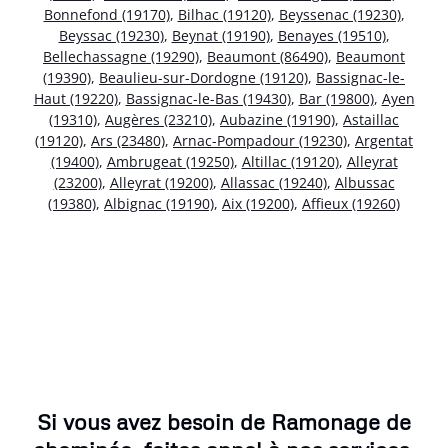
Bonnefond (19170)
,
Bilhac (19120)
,
Beyssenac (19230)
,
Beyssac (19230)
,
Beynat (19190)
,
Benayes (19510)
,
Bellechassagne (19290)
,
Beaumont (86490)
,
Beaumont
(19390)
,
Beaulieu-sur-Dordogne (19120)
,
Bassignac-le-
Haut (19220)
,
Bassignac-le-Bas (19430)
,
Bar (19800)
,
Ayen
(19310)
,
Augères (23210)
,
Aubazine (19190)
,
Astaillac
(19120)
,
Ars (23480)
,
Arnac-Pompadour (19230)
,
Argentat
(19400)
,
Ambrugeat (19250)
,
Altillac (19120)
,
Alleyrat
(23200)
,
Alleyrat (19200)
,
Allassac (19240)
,
Albussac
(19380)
,
Albignac (19190)
,
Aix (19200)
,
Affieux (19260)
Si vous avez besoin de Ramonage de