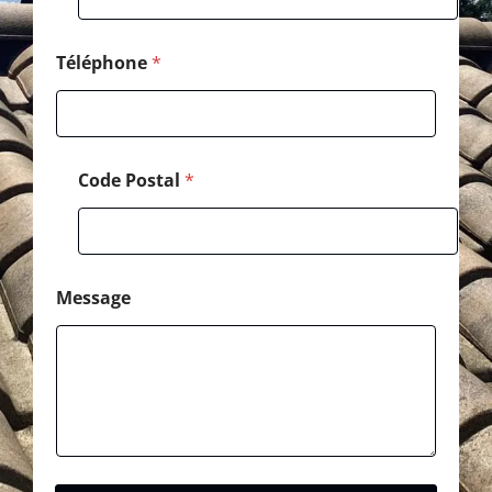
T
é
l
Téléphone
*
é
p
h
o
n
Code Postal
*
e
Message