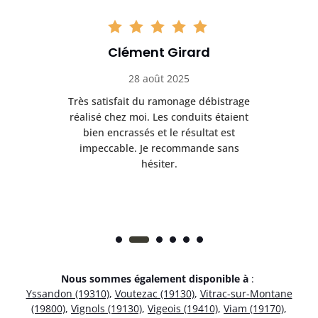
Clément Girard
28 août 2025
e
Très satisfait du ramonage débistrage
née.
réalisé chez moi. Les conduits étaient
déb
et
bien encrassés et le résultat est
ret
 et
impeccable. Je recommande sans
hésiter.
Nous sommes également disponible à
:
Yssandon (19310)
,
Voutezac (19130)
,
Vitrac-sur-Montane
(19800)
,
Vignols (19130)
,
Vigeois (19410)
,
Viam (19170)
,