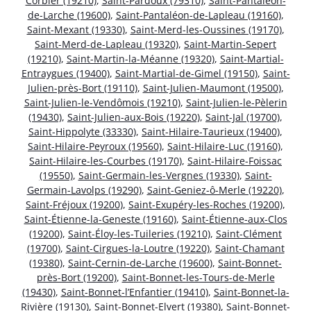
Corbier (19210)
,
Saint-Pardoux (79310)
,
Saint-Pantaléon-
de-Larche (19600)
,
Saint-Pantaléon-de-Lapleau (19160)
,
Saint-Mexant (19330)
,
Saint-Merd-les-Oussines (19170)
,
Saint-Merd-de-Lapleau (19320)
,
Saint-Martin-Sepert
(19210)
,
Saint-Martin-la-Méanne (19320)
,
Saint-Martial-
Entraygues (19400)
,
Saint-Martial-de-Gimel (19150)
,
Saint-
Julien-près-Bort (19110)
,
Saint-Julien-Maumont (19500)
,
Saint-Julien-le-Vendômois (19210)
,
Saint-Julien-le-Pèlerin
(19430)
,
Saint-Julien-aux-Bois (19220)
,
Saint-Jal (19700)
,
Saint-Hippolyte (33330)
,
Saint-Hilaire-Taurieux (19400)
,
Saint-Hilaire-Peyroux (19560)
,
Saint-Hilaire-Luc (19160)
,
Saint-Hilaire-les-Courbes (19170)
,
Saint-Hilaire-Foissac
(19550)
,
Saint-Germain-les-Vergnes (19330)
,
Saint-
Germain-Lavolps (19290)
,
Saint-Geniez-ô-Merle (19220)
,
Saint-Fréjoux (19200)
,
Saint-Exupéry-les-Roches (19200)
,
Saint-Étienne-la-Geneste (19160)
,
Saint-Étienne-aux-Clos
(19200)
,
Saint-Éloy-les-Tuileries (19210)
,
Saint-Clément
(19700)
,
Saint-Cirgues-la-Loutre (19220)
,
Saint-Chamant
(19380)
,
Saint-Cernin-de-Larche (19600)
,
Saint-Bonnet-
près-Bort (19200)
,
Saint-Bonnet-les-Tours-de-Merle
(19430)
,
Saint-Bonnet-l’Enfantier (19410)
,
Saint-Bonnet-la-
Rivière (19130)
,
Saint-Bonnet-Elvert (19380)
,
Saint-Bonnet-