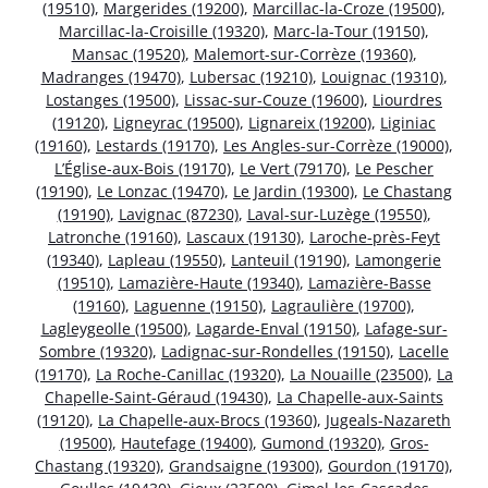
(19510)
,
Margerides (19200)
,
Marcillac-la-Croze (19500)
,
Marcillac-la-Croisille (19320)
,
Marc-la-Tour (19150)
,
Mansac (19520)
,
Malemort-sur-Corrèze (19360)
,
Madranges (19470)
,
Lubersac (19210)
,
Louignac (19310)
,
Lostanges (19500)
,
Lissac-sur-Couze (19600)
,
Liourdres
(19120)
,
Ligneyrac (19500)
,
Lignareix (19200)
,
Liginiac
(19160)
,
Lestards (19170)
,
Les Angles-sur-Corrèze (19000)
,
L’Église-aux-Bois (19170)
,
Le Vert (79170)
,
Le Pescher
(19190)
,
Le Lonzac (19470)
,
Le Jardin (19300)
,
Le Chastang
(19190)
,
Lavignac (87230)
,
Laval-sur-Luzège (19550)
,
Latronche (19160)
,
Lascaux (19130)
,
Laroche-près-Feyt
(19340)
,
Lapleau (19550)
,
Lanteuil (19190)
,
Lamongerie
(19510)
,
Lamazière-Haute (19340)
,
Lamazière-Basse
(19160)
,
Laguenne (19150)
,
Lagraulière (19700)
,
Lagleygeolle (19500)
,
Lagarde-Enval (19150)
,
Lafage-sur-
Sombre (19320)
,
Ladignac-sur-Rondelles (19150)
,
Lacelle
(19170)
,
La Roche-Canillac (19320)
,
La Nouaille (23500)
,
La
Chapelle-Saint-Géraud (19430)
,
La Chapelle-aux-Saints
(19120)
,
La Chapelle-aux-Brocs (19360)
,
Jugeals-Nazareth
(19500)
,
Hautefage (19400)
,
Gumond (19320)
,
Gros-
Chastang (19320)
,
Grandsaigne (19300)
,
Gourdon (19170)
,