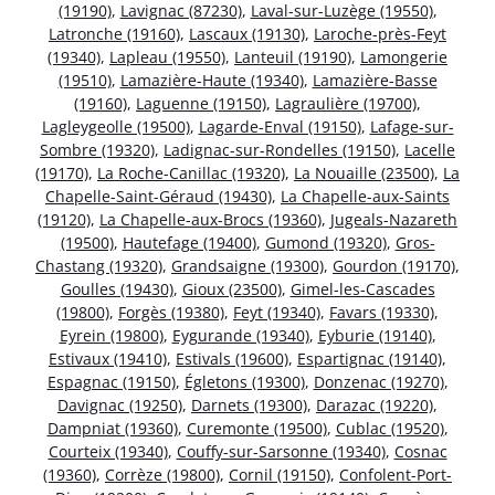
(19190)
,
Lavignac (87230)
,
Laval-sur-Luzège (19550)
,
Latronche (19160)
,
Lascaux (19130)
,
Laroche-près-Feyt
(19340)
,
Lapleau (19550)
,
Lanteuil (19190)
,
Lamongerie
(19510)
,
Lamazière-Haute (19340)
,
Lamazière-Basse
(19160)
,
Laguenne (19150)
,
Lagraulière (19700)
,
Lagleygeolle (19500)
,
Lagarde-Enval (19150)
,
Lafage-sur-
Sombre (19320)
,
Ladignac-sur-Rondelles (19150)
,
Lacelle
(19170)
,
La Roche-Canillac (19320)
,
La Nouaille (23500)
,
La
Chapelle-Saint-Géraud (19430)
,
La Chapelle-aux-Saints
(19120)
,
La Chapelle-aux-Brocs (19360)
,
Jugeals-Nazareth
(19500)
,
Hautefage (19400)
,
Gumond (19320)
,
Gros-
Chastang (19320)
,
Grandsaigne (19300)
,
Gourdon (19170)
,
Goulles (19430)
,
Gioux (23500)
,
Gimel-les-Cascades
(19800)
,
Forgès (19380)
,
Feyt (19340)
,
Favars (19330)
,
Eyrein (19800)
,
Eygurande (19340)
,
Eyburie (19140)
,
Estivaux (19410)
,
Estivals (19600)
,
Espartignac (19140)
,
Espagnac (19150)
,
Égletons (19300)
,
Donzenac (19270)
,
Davignac (19250)
,
Darnets (19300)
,
Darazac (19220)
,
Dampniat (19360)
,
Curemonte (19500)
,
Cublac (19520)
,
Courteix (19340)
,
Couffy-sur-Sarsonne (19340)
,
Cosnac
(19360)
,
Corrèze (19800)
,
Cornil (19150)
,
Confolent-Port-