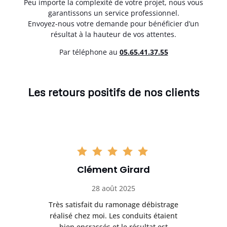
Peu importe la complexité de votre projet, nous vous
garantissons un service professionnel.
Envoyez-nous votre demande pour bénéficier d’un
résultat à la hauteur de vos attentes.
Par téléphone au
05.65.41.37.55
Les retours positifs de nos clients
Clément Girard
28 août 2025
e
Très satisfait du ramonage débistrage
née.
réalisé chez moi. Les conduits étaient
déb
et
bien encrassés et le résultat est
ret