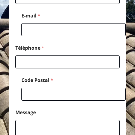
s
a
g
E-mail
*
e
*
Téléphone
*
Code Postal
*
Message