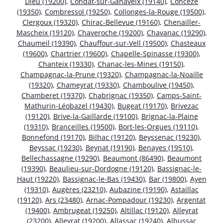
Dieu (19200)
,
Condat-sur-Ganaveix (19140)
,
Concèze
(19350)
,
Combressol (19250)
,
Collonges-la-Rouge (19500)
,
Clergoux (19320)
,
Chirac-Bellevue (19160)
,
Chenailler-
Mascheix (19120)
,
Chaveroche (19200)
,
Chavanac (19290)
,
Chaumeil (19390)
,
Chauffour-sur-Vell (19500)
,
Chasteaux
(19600)
,
Chartrier (19600)
,
Chapelle-Spinasse (19300)
,
Chanteix (19330)
,
Chanac-les-Mines (19150)
,
Champagnac-la-Prune (19320)
,
Champagnac-la-Noaille
(19320)
,
Chameyrat (19330)
,
Chamboulive (19450)
,
Chamberet (19370)
,
Chabrignac (19350)
,
Camps-Saint-
Mathurin-Léobazel (19430)
,
Bugeat (19170)
,
Brivezac
(19120)
,
Brive-la-Gaillarde (19100)
,
Brignac-la-Plaine
(19310)
,
Branceilles (19500)
,
Bort-les-Orgues (19110)
,
Bonnefond (19170)
,
Bilhac (19120)
,
Beyssenac (19230)
,
Beyssac (19230)
,
Beynat (19190)
,
Benayes (19510)
,
Bellechassagne (19290)
,
Beaumont (86490)
,
Beaumont
(19390)
,
Beaulieu-sur-Dordogne (19120)
,
Bassignac-le-
Haut (19220)
,
Bassignac-le-Bas (19430)
,
Bar (19800)
,
Ayen
(19310)
,
Augères (23210)
,
Aubazine (19190)
,
Astaillac
(19120)
,
Ars (23480)
,
Arnac-Pompadour (19230)
,
Argentat
(19400)
,
Ambrugeat (19250)
,
Altillac (19120)
,
Alleyrat
(23200)
,
Alleyrat (19200)
,
Allassac (19240)
,
Albussac