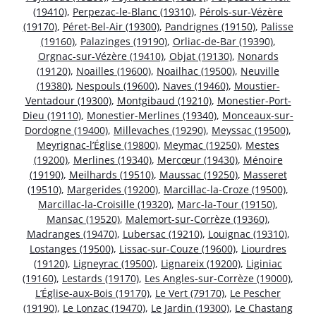
(19410)
,
Perpezac-le-Blanc (19310)
,
Pérols-sur-Vézère
(19170)
,
Péret-Bel-Air (19300)
,
Pandrignes (19150)
,
Palisse
(19160)
,
Palazinges (19190)
,
Orliac-de-Bar (19390)
,
Orgnac-sur-Vézère (19410)
,
Objat (19130)
,
Nonards
(19120)
,
Noailles (19600)
,
Noailhac (19500)
,
Neuville
(19380)
,
Nespouls (19600)
,
Naves (19460)
,
Moustier-
Ventadour (19300)
,
Montgibaud (19210)
,
Monestier-Port-
Dieu (19110)
,
Monestier-Merlines (19340)
,
Monceaux-sur-
Dordogne (19400)
,
Millevaches (19290)
,
Meyssac (19500)
,
Meyrignac-l’Église (19800)
,
Meymac (19250)
,
Mestes
(19200)
,
Merlines (19340)
,
Mercœur (19430)
,
Ménoire
(19190)
,
Meilhards (19510)
,
Maussac (19250)
,
Masseret
(19510)
,
Margerides (19200)
,
Marcillac-la-Croze (19500)
,
Marcillac-la-Croisille (19320)
,
Marc-la-Tour (19150)
,
Mansac (19520)
,
Malemort-sur-Corrèze (19360)
,
Madranges (19470)
,
Lubersac (19210)
,
Louignac (19310)
,
Lostanges (19500)
,
Lissac-sur-Couze (19600)
,
Liourdres
(19120)
,
Ligneyrac (19500)
,
Lignareix (19200)
,
Liginiac
(19160)
,
Lestards (19170)
,
Les Angles-sur-Corrèze (19000)
,
L’Église-aux-Bois (19170)
,
Le Vert (79170)
,
Le Pescher
(19190)
,
Le Lonzac (19470)
,
Le Jardin (19300)
,
Le Chastang