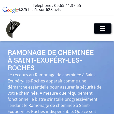
Téléphone :
05.65.41.37.55
4.8/5 basés sur 628 avis
RAMONAGE DE CHEMINÉE
À SAINT-EXUPÉRY-LES-
ROCHES
Le recours au Ramonage de cheminée à Saint-
Exupéry-les-Roches apparaît comme une
démarche essentielle pour assurer la sécurité de
votre cheminée. À mesure que l’équipement
fonctionne, le bistre s’installe progressivement,
rendant le Ramonage de cheminée à Saint-
Exupéry-les-Roches indispensable. Que ce soit