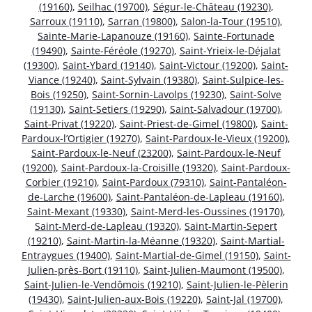
(19160)
,
Seilhac (19700)
,
Ségur-le-Château (19230)
,
Sarroux (19110)
,
Sarran (19800)
,
Salon-la-Tour (19510)
,
Sainte-Marie-Lapanouze (19160)
,
Sainte-Fortunade
(19490)
,
Sainte-Féréole (19270)
,
Saint-Yrieix-le-Déjalat
(19300)
,
Saint-Ybard (19140)
,
Saint-Victour (19200)
,
Saint-
Viance (19240)
,
Saint-Sylvain (19380)
,
Saint-Sulpice-les-
Bois (19250)
,
Saint-Sornin-Lavolps (19230)
,
Saint-Solve
(19130)
,
Saint-Setiers (19290)
,
Saint-Salvadour (19700)
,
Saint-Privat (19220)
,
Saint-Priest-de-Gimel (19800)
,
Saint-
Pardoux-l’Ortigier (19270)
,
Saint-Pardoux-le-Vieux (19200)
,
Saint-Pardoux-le-Neuf (23200)
,
Saint-Pardoux-le-Neuf
(19200)
,
Saint-Pardoux-la-Croisille (19320)
,
Saint-Pardoux-
Corbier (19210)
,
Saint-Pardoux (79310)
,
Saint-Pantaléon-
de-Larche (19600)
,
Saint-Pantaléon-de-Lapleau (19160)
,
Saint-Mexant (19330)
,
Saint-Merd-les-Oussines (19170)
,
Saint-Merd-de-Lapleau (19320)
,
Saint-Martin-Sepert
(19210)
,
Saint-Martin-la-Méanne (19320)
,
Saint-Martial-
Entraygues (19400)
,
Saint-Martial-de-Gimel (19150)
,
Saint-
Julien-près-Bort (19110)
,
Saint-Julien-Maumont (19500)
,
Saint-Julien-le-Vendômois (19210)
,
Saint-Julien-le-Pèlerin
(19430)
,
Saint-Julien-aux-Bois (19220)
,
Saint-Jal (19700)
,