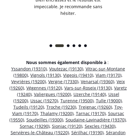
 et
impeccable. Je recommande sans
hésiter.
Nous sommes également disponible à
:
Yssandon (19310)
,
Voutezac (19130)
,
Vitrac-sur-Montane
(19800)
,
Vignols (19130)
,
Vigeois (19410)
,
Viam (19170)
,
Veyrières (19200)
,
Vergne (17330)
,
Venarsal (19360)
,
Veix
(19260)
,
Végennes (19120)
,
Vars-sur-Roseix (19130)
,
Varetz
(19240)
,
Valiergues (19200)
,
Uzerche (19140)
,
Ussel
(19200)
,
Ussac (19270)
,
Turenne (19500)
,
Tulle (19000)
,
Tudeils (19120)
,
Troche (19230)
,
Treignac (19260)
,
Toy-
Viam (19170)
,
Thalamy (19200)
,
Tarnac (19170)
,
Soursac
(19550)
,
Soudeilles (19300)
,
Soudaine-Lavinadière (19370)
,
Sornac (19290)
,
Sioniac (19120)
,
Sexcles (19430)
,
Servières-le-Château (19220)
,
Sérilhac (19190)
,
Sérandon