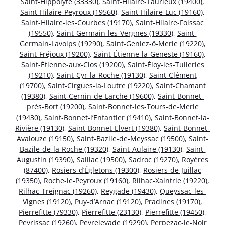
Saint-Hippolyte (33330)
,
Saint-Hilaire-Taurieux (19400)
,
Saint-Hilaire-Peyroux (19560)
,
Saint-Hilaire-Luc (19160)
,
Saint-Hilaire-les-Courbes (19170)
,
Saint-Hilaire-Foissac
(19550)
,
Saint-Germain-les-Vergnes (19330)
,
Saint-
Germain-Lavolps (19290)
,
Saint-Geniez-ô-Merle (19220)
,
Saint-Fréjoux (19200)
,
Saint-Étienne-la-Geneste (19160)
,
Saint-Étienne-aux-Clos (19200)
,
Saint-Éloy-les-Tuileries
(19210)
,
Saint-Cyr-la-Roche (19130)
,
Saint-Clément
(19700)
,
Saint-Cirgues-la-Loutre (19220)
,
Saint-Chamant
(19380)
,
Saint-Cernin-de-Larche (19600)
,
Saint-Bonnet-
près-Bort (19200)
,
Saint-Bonnet-les-Tours-de-Merle
(19430)
,
Saint-Bonnet-l’Enfantier (19410)
,
Saint-Bonnet-la-
Rivière (19130)
,
Saint-Bonnet-Elvert (19380)
,
Saint-Bonnet-
Avalouze (19150)
,
Saint-Bazile-de-Meyssac (19500)
,
Saint-
Bazile-de-la-Roche (19320)
,
Saint-Aulaire (19130)
,
Saint-
Augustin (19390)
,
Saillac (19500)
,
Sadroc (19270)
,
Royères
(87400)
,
Rosiers-d’Égletons (19300)
,
Rosiers-de-Juillac
(19350)
,
Roche-le-Peyroux (19160)
,
Rilhac-Xaintrie (19220)
,
Rilhac-Treignac (19260)
,
Reygade (19430)
,
Queyssac-les-
Vignes (19120)
,
Puy-d’Arnac (19120)
,
Pradines (19170)
,
Pierrefitte (79330)
,
Pierrefitte (23130)
,
Pierrefitte (19450)
,
Peyrissac (19260)
,
Peyrelevade (19290)
,
Perpezac-le-Noir