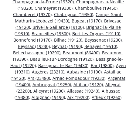
Champagnac-la-Prune (19320)
,
Champagnac-la-Noaille
(19320)
,
Chameyrat (19330)
,
Chamboulive (19450)
,
Chamberet (19370)
,
Chabrignac (19350)
,
Camps-Saint-
Mathurin-Léobazel (19430)
,
Bugeat (19170)
,
Brivezac
(19120)
,
Brive-la-Gaillarde (19100)
,
Brignac-la-Plaine
(19310)
,
Branceilles (19500)
,
Bort-les-Orgues (19110)
,
Bonnefond (19170)
,
Bilhac (19120)
,
Beyssenac (19230)
,
Beyssac (19230)
,
Beynat (19190)
,
Benayes (19510)
,
Bellechassagne (19290)
,
Beaumont (86490)
,
Beaumont
(19390)
,
Beaulieu-sur-Dordogne (19120)
,
Bassignac-le-
Haut (19220)
,
Bassignac-le-Bas (19430)
,
Bar (19800)
,
Ayen
(19310)
,
Augères (23210)
,
Aubazine (19190)
,
Astaillac
(19120)
,
Ars (23480)
,
Arnac-Pompadour (19230)
,
Argentat
(19400)
,
Ambrugeat (19250)
,
Altillac (19120)
,
Alleyrat
(23200)
,
Alleyrat (19200)
,
Allassac (19240)
,
Albussac
(19380)
,
Albignac (19190)
,
Aix (19200)
,
Affieux (19260)