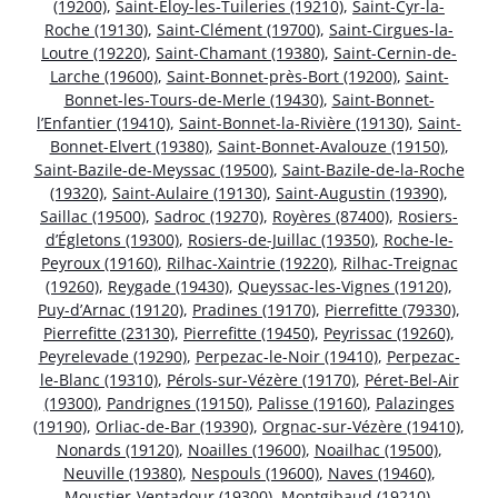
(19200)
,
Saint-Éloy-les-Tuileries (19210)
,
Saint-Cyr-la-
Roche (19130)
,
Saint-Clément (19700)
,
Saint-Cirgues-la-
Loutre (19220)
,
Saint-Chamant (19380)
,
Saint-Cernin-de-
Larche (19600)
,
Saint-Bonnet-près-Bort (19200)
,
Saint-
Bonnet-les-Tours-de-Merle (19430)
,
Saint-Bonnet-
l’Enfantier (19410)
,
Saint-Bonnet-la-Rivière (19130)
,
Saint-
Bonnet-Elvert (19380)
,
Saint-Bonnet-Avalouze (19150)
,
Saint-Bazile-de-Meyssac (19500)
,
Saint-Bazile-de-la-Roche
(19320)
,
Saint-Aulaire (19130)
,
Saint-Augustin (19390)
,
Saillac (19500)
,
Sadroc (19270)
,
Royères (87400)
,
Rosiers-
d’Égletons (19300)
,
Rosiers-de-Juillac (19350)
,
Roche-le-
Peyroux (19160)
,
Rilhac-Xaintrie (19220)
,
Rilhac-Treignac
(19260)
,
Reygade (19430)
,
Queyssac-les-Vignes (19120)
,
Puy-d’Arnac (19120)
,
Pradines (19170)
,
Pierrefitte (79330)
,
Pierrefitte (23130)
,
Pierrefitte (19450)
,
Peyrissac (19260)
,
Peyrelevade (19290)
,
Perpezac-le-Noir (19410)
,
Perpezac-
le-Blanc (19310)
,
Pérols-sur-Vézère (19170)
,
Péret-Bel-Air
(19300)
,
Pandrignes (19150)
,
Palisse (19160)
,
Palazinges
(19190)
,
Orliac-de-Bar (19390)
,
Orgnac-sur-Vézère (19410)
,
Nonards (19120)
,
Noailles (19600)
,
Noailhac (19500)
,
Neuville (19380)
,
Nespouls (19600)
,
Naves (19460)
,
Moustier-Ventadour (19300)
,
Montgibaud (19210)
,