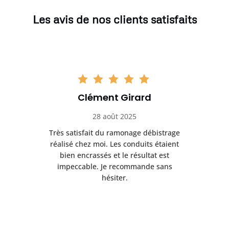
Les avis de nos clients satisfaits
Clément Girard
28 août 2025
e
Très satisfait du ramonage débistrage
née.
réalisé chez moi. Les conduits étaient
déb
et
bien encrassés et le résultat est
ret
 et
impeccable. Je recommande sans
hésiter.