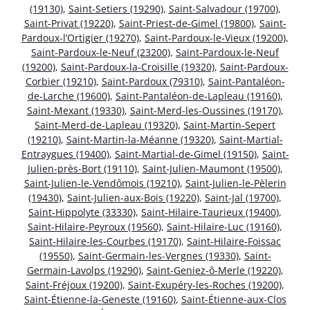
(19130)
,
Saint-Setiers (19290)
,
Saint-Salvadour (19700)
,
Saint-Privat (19220)
,
Saint-Priest-de-Gimel (19800)
,
Saint-
Pardoux-l’Ortigier (19270)
,
Saint-Pardoux-le-Vieux (19200)
,
Saint-Pardoux-le-Neuf (23200)
,
Saint-Pardoux-le-Neuf
(19200)
,
Saint-Pardoux-la-Croisille (19320)
,
Saint-Pardoux-
Corbier (19210)
,
Saint-Pardoux (79310)
,
Saint-Pantaléon-
de-Larche (19600)
,
Saint-Pantaléon-de-Lapleau (19160)
,
Saint-Mexant (19330)
,
Saint-Merd-les-Oussines (19170)
,
Saint-Merd-de-Lapleau (19320)
,
Saint-Martin-Sepert
(19210)
,
Saint-Martin-la-Méanne (19320)
,
Saint-Martial-
Entraygues (19400)
,
Saint-Martial-de-Gimel (19150)
,
Saint-
Julien-près-Bort (19110)
,
Saint-Julien-Maumont (19500)
,
Saint-Julien-le-Vendômois (19210)
,
Saint-Julien-le-Pèlerin
(19430)
,
Saint-Julien-aux-Bois (19220)
,
Saint-Jal (19700)
,
Saint-Hippolyte (33330)
,
Saint-Hilaire-Taurieux (19400)
,
Saint-Hilaire-Peyroux (19560)
,
Saint-Hilaire-Luc (19160)
,
Saint-Hilaire-les-Courbes (19170)
,
Saint-Hilaire-Foissac
(19550)
,
Saint-Germain-les-Vergnes (19330)
,
Saint-
Germain-Lavolps (19290)
,
Saint-Geniez-ô-Merle (19220)
,
Saint-Fréjoux (19200)
,
Saint-Exupéry-les-Roches (19200)
,
Saint-Étienne-la-Geneste (19160)
,
Saint-Étienne-aux-Clos