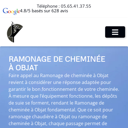
Téléphone :
05.65.41.37.55
4.8/5 basés sur 628 avis
RAMONAGE DE CHEMINÉE
À OBJAT
Faire appel au Ramonage de cheminée à Objat
revient à considérer une réponse adaptée pour
garantir le bon fonctionnement de votre cheminée.
À mesure que l’équipement fonctionne, les dépôts
de suie se forment, rendant le Ramonage de
cheminée à Objat fondamental. Que ce soit pour
ramonage chaudière à Objat ou ramonage de
cheminée à Objat, chaque passage permet de