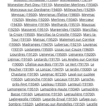
Monestier-Port-Dieu (19110)
,
Monestier-Merlines (19340)
,
Monceaux-sur-Dordogne (19400)
,
Millevaches (19290)
,
Meyssac (19500)
,
Meyrignac-l’Église (19800)
,
Meymac
(19250)
,
Mestes (19200)
,
Merlines (19340)
,
Mercœur
(19430)
,
Ménoire (19190)
,
Meilhards (19510)
,
Maussac
(19250)
,
Masseret (19510)
,
Margerides (19200)
,
Marcillac-
la-Croze (19500)
,
Marcillac-la-Croisille (19320)
,
Marc-la-
Tour (19150)
,
Mansac (19520)
,
Malemort-sur-Corrèze
(19360)
,
Madranges (19470)
,
Lubersac (19210)
,
Louignac
(19310)
,
Lostanges (19500)
,
Lissac-sur-Couze (19600)
,
Liourdres (19120)
,
Ligneyrac (19500)
,
Lignareix (19200)
,
Liginiac (19160)
,
Lestards (19170)
,
Les Angles-sur-Corrèze
(19000)
,
L’Église-aux-Bois (19170)
,
Le Vert (79170)
,
Le
Pescher (19190)
,
Le Lonzac (19470)
,
Le Jardin (19300)
,
Le
Chastang (19190)
,
Lavignac (87230)
,
Laval-sur-Luzège
(19550)
,
Latronche (19160)
,
Lascaux (19130)
,
Laroche-
près-Feyt (19340)
,
Lapleau (19550)
,
Lanteuil (19190)
,
Lamongerie (19510)
,
Lamazière-Haute (19340)
,
Lamazière-
Basse (19160)
,
Laguenne (19150)
,
Lagraulière (19700)
,
Lagleygeolle (19500)
,
Lagarde-Enval (19150)
,
Lafage-sur-
Sombre (19320)
,
Ladignac-sur-Rondelles (19150)
,
Lacelle