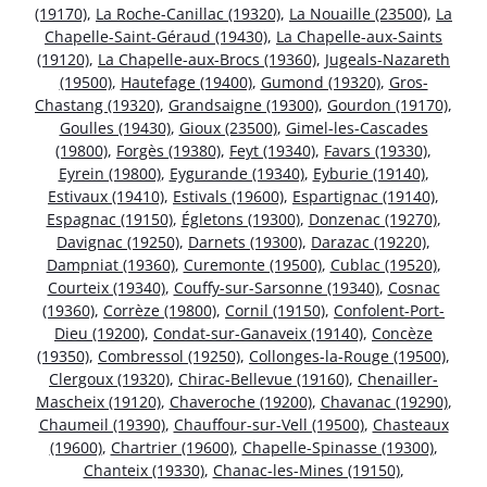
(19170)
,
La Roche-Canillac (19320)
,
La Nouaille (23500)
,
La
Chapelle-Saint-Géraud (19430)
,
La Chapelle-aux-Saints
(19120)
,
La Chapelle-aux-Brocs (19360)
,
Jugeals-Nazareth
(19500)
,
Hautefage (19400)
,
Gumond (19320)
,
Gros-
Chastang (19320)
,
Grandsaigne (19300)
,
Gourdon (19170)
,
Goulles (19430)
,
Gioux (23500)
,
Gimel-les-Cascades
(19800)
,
Forgès (19380)
,
Feyt (19340)
,
Favars (19330)
,
Eyrein (19800)
,
Eygurande (19340)
,
Eyburie (19140)
,
Estivaux (19410)
,
Estivals (19600)
,
Espartignac (19140)
,
Espagnac (19150)
,
Égletons (19300)
,
Donzenac (19270)
,
Davignac (19250)
,
Darnets (19300)
,
Darazac (19220)
,
Dampniat (19360)
,
Curemonte (19500)
,
Cublac (19520)
,
Courteix (19340)
,
Couffy-sur-Sarsonne (19340)
,
Cosnac
(19360)
,
Corrèze (19800)
,
Cornil (19150)
,
Confolent-Port-
Dieu (19200)
,
Condat-sur-Ganaveix (19140)
,
Concèze
(19350)
,
Combressol (19250)
,
Collonges-la-Rouge (19500)
,
Clergoux (19320)
,
Chirac-Bellevue (19160)
,
Chenailler-
Mascheix (19120)
,
Chaveroche (19200)
,
Chavanac (19290)
,
Chaumeil (19390)
,
Chauffour-sur-Vell (19500)
,
Chasteaux
(19600)
,
Chartrier (19600)
,
Chapelle-Spinasse (19300)
,
Chanteix (19330)
,
Chanac-les-Mines (19150)
,