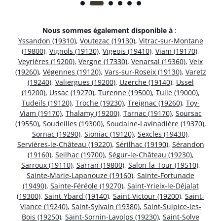
Nous sommes également disponible à
:
Yssandon (19310)
,
Voutezac (19130)
,
Vitrac-sur-Montane
(19800)
,
Vignols (19130)
,
Vigeois (19410)
,
Viam (19170)
,
Veyrières (19200)
,
Vergne (17330)
,
Venarsal (19360)
,
Veix
(19260)
,
Végennes (19120)
,
Vars-sur-Roseix (19130)
,
Varetz
(19240)
,
Valiergues (19200)
,
Uzerche (19140)
,
Ussel
(19200)
,
Ussac (19270)
,
Turenne (19500)
,
Tulle (19000)
,
Tudeils (19120)
,
Troche (19230)
,
Treignac (19260)
,
Toy-
Viam (19170)
,
Thalamy (19200)
,
Tarnac (19170)
,
Soursac
(19550)
,
Soudeilles (19300)
,
Soudaine-Lavinadière (19370)
,
Sornac (19290)
,
Sioniac (19120)
,
Sexcles (19430)
,
Servières-le-Château (19220)
,
Sérilhac (19190)
,
Sérandon
(19160)
,
Seilhac (19700)
,
Ségur-le-Château (19230)
,
Sarroux (19110)
,
Sarran (19800)
,
Salon-la-Tour (19510)
,
Sainte-Marie-Lapanouze (19160)
,
Sainte-Fortunade
(19490)
,
Sainte-Féréole (19270)
,
Saint-Yrieix-le-Déjalat
(19300)
,
Saint-Ybard (19140)
,
Saint-Victour (19200)
,
Saint-
Viance (19240)
,
Saint-Sylvain (19380)
,
Saint-Sulpice-les-
Bois (19250)
,
Saint-Sornin-Lavolps (19230)
,
Saint-Solve