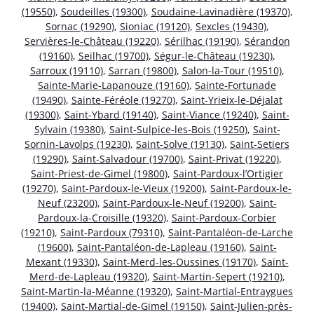
(19550)
,
Soudeilles (19300)
,
Soudaine-Lavinadière (19370)
,
Sornac (19290)
,
Sioniac (19120)
,
Sexcles (19430)
,
Servières-le-Château (19220)
,
Sérilhac (19190)
,
Sérandon
(19160)
,
Seilhac (19700)
,
Ségur-le-Château (19230)
,
Sarroux (19110)
,
Sarran (19800)
,
Salon-la-Tour (19510)
,
Sainte-Marie-Lapanouze (19160)
,
Sainte-Fortunade
(19490)
,
Sainte-Féréole (19270)
,
Saint-Yrieix-le-Déjalat
(19300)
,
Saint-Ybard (19140)
,
Saint-Viance (19240)
,
Saint-
Sylvain (19380)
,
Saint-Sulpice-les-Bois (19250)
,
Saint-
Sornin-Lavolps (19230)
,
Saint-Solve (19130)
,
Saint-Setiers
(19290)
,
Saint-Salvadour (19700)
,
Saint-Privat (19220)
,
Saint-Priest-de-Gimel (19800)
,
Saint-Pardoux-l’Ortigier
(19270)
,
Saint-Pardoux-le-Vieux (19200)
,
Saint-Pardoux-le-
Neuf (23200)
,
Saint-Pardoux-le-Neuf (19200)
,
Saint-
Pardoux-la-Croisille (19320)
,
Saint-Pardoux-Corbier
(19210)
,
Saint-Pardoux (79310)
,
Saint-Pantaléon-de-Larche
(19600)
,
Saint-Pantaléon-de-Lapleau (19160)
,
Saint-
Mexant (19330)
,
Saint-Merd-les-Oussines (19170)
,
Saint-
Merd-de-Lapleau (19320)
,
Saint-Martin-Sepert (19210)
,
Saint-Martin-la-Méanne (19320)
,
Saint-Martial-Entraygues
(19400)
,
Saint-Martial-de-Gimel (19150)
,
Saint-Julien-près-