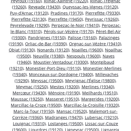
Peyroux (19160)
,
Rilhac-Xaintrie (19220)
,
Rilhac-Treignac
(19260)
,
Reygade (19430)
,
Queyssac-les-Vignes (19120)
,
Puy-d’Arnac (19120)
,
Pradines (19170)
,
Pierrefitte (79330)
,
Pierrefitte (23130)
,
Pierrefitte (19450)
,
Peyrissac (19260)
,
Peyrelevade (19290)
,
Perpezac-le-Noir (19410)
,
Perpezac-
le-Blanc (19310)
,
Pérols-sur-Vézère (19170)
,
Péret-Bel-Air
(19300)
,
Pandrignes (19150)
,
Palisse (19160)
,
Palazinges
(19190)
,
Orliac-de-Bar (19390)
,
Orgnac-sur-Vézère (19410)
,
Objat (19130)
,
Nonards (19120)
,
Noailles (19600)
,
Noailhac
(19500)
,
Neuville (19380)
,
Nespouls (19600)
,
Naves
(19460)
,
Moustier-Ventadour (19300)
,
Montgibaud
(19210)
,
Monestier-Port-Dieu (19110)
,
Monestier-Merlines
(19340)
,
Monceaux-sur-Dordogne (19400)
,
Millevaches
(19290)
,
Meyssac (19500)
,
Meyrignac-l’Église (19800)
,
Meymac (19250)
,
Mestes (19200)
,
Merlines (19340)
,
Mercœur (19430)
,
Ménoire (19190)
,
Meilhards (19510)
,
Maussac (19250)
,
Masseret (19510)
,
Margerides (19200)
,
Marcillac-la-Croze (19500)
,
Marcillac-la-Croisille (19320)
,
Marc-la-Tour (19150)
,
Mansac (19520)
,
Malemort-sur-
Corrèze (19360)
,
Madranges (19470)
,
Lubersac (19210)
,
Louignac (19310)
,
Lostanges (19500)
,
Lissac-sur-Couze
(19600)
,
Liourdres (19120)
,
Ligneyrac (19500)
,
Lignareix