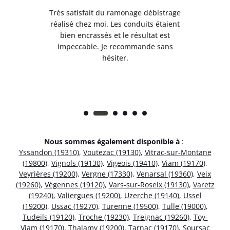
e
Très satisfait du ramonage débistrage
née.
réalisé chez moi. Les conduits étaient
déb
et
bien encrassés et le résultat est
ret
 et
impeccable. Je recommande sans
hésiter.
Nous sommes également disponible à
:
Yssandon (19310)
,
Voutezac (19130)
,
Vitrac-sur-Montane
(19800)
,
Vignols (19130)
,
Vigeois (19410)
,
Viam (19170)
,
Veyrières (19200)
,
Vergne (17330)
,
Venarsal (19360)
,
Veix
(19260)
,
Végennes (19120)
,
Vars-sur-Roseix (19130)
,
Varetz
(19240)
,
Valiergues (19200)
,
Uzerche (19140)
,
Ussel
(19200)
,
Ussac (19270)
,
Turenne (19500)
,
Tulle (19000)
,
Tudeils (19120)
,
Troche (19230)
,
Treignac (19260)
,
Toy-
Viam (19170)
,
Thalamy (19200)
,
Tarnac (19170)
,
Soursac