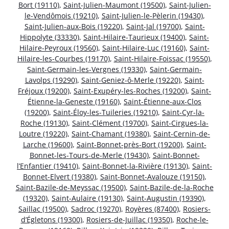
Bort (19110)
,
Saint-Julien-Maumont (19500)
,
Saint-Julien-
le-Vendômois (19210)
,
Saint-Julien-le-Pèlerin (19430)
,
Saint-Julien-aux-Bois (19220)
,
Saint-Jal (19700)
,
Saint-
Hippolyte (33330)
,
Saint-Hilaire-Taurieux (19400)
,
Saint-
Hilaire-Peyroux (19560)
,
Saint-Hilaire-Luc (19160)
,
Saint-
Hilaire-les-Courbes (19170)
,
Saint-Hilaire-Foissac (19550)
,
Saint-Germain-les-Vergnes (19330)
,
Saint-Germain-
Lavolps (19290)
,
Saint-Geniez-ô-Merle (19220)
,
Saint-
Fréjoux (19200)
,
Saint-Exupéry-les-Roches (19200)
,
Saint-
Étienne-la-Geneste (19160)
,
Saint-Étienne-aux-Clos
(19200)
,
Saint-Éloy-les-Tuileries (19210)
,
Saint-Cyr-la-
Roche (19130)
,
Saint-Clément (19700)
,
Saint-Cirgues-la-
Loutre (19220)
,
Saint-Chamant (19380)
,
Saint-Cernin-de-
Larche (19600)
,
Saint-Bonnet-près-Bort (19200)
,
Saint-
Bonnet-les-Tours-de-Merle (19430)
,
Saint-Bonnet-
l’Enfantier (19410)
,
Saint-Bonnet-la-Rivière (19130)
,
Saint-
Bonnet-Elvert (19380)
,
Saint-Bonnet-Avalouze (19150)
,
Saint-Bazile-de-Meyssac (19500)
,
Saint-Bazile-de-la-Roche
(19320)
,
Saint-Aulaire (19130)
,
Saint-Augustin (19390)
,
Saillac (19500)
,
Sadroc (19270)
,
Royères (87400)
,
Rosiers-
d’Égletons (19300)
,
Rosiers-de-Juillac (19350)
,
Roche-le-