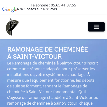
Téléphone :
05.65.41.37.55
4.8/5 basés sur 628 avis
RAMONAGE DE CHEMINÉE
À SAINT-VICTOUR
Le Ramonage de cheminée à Saint-Victour s’inscrit
comme une réponse adaptée pour préserver les
installations de votre système de chauffage. À
mesure que l’équipement fonctionne, les dépôts
de suie se forment, rendant le Ramonage de
cheminée à Saint-Victour fondamental. Qu’il
s’agisse de ramonage chaudière à Saint-Victour ou
ramonage de cheminée à Saint-Victour, chaque