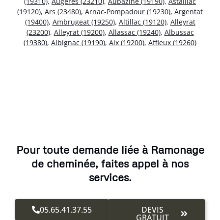
(19310)
,
Augères (23210)
,
Aubazine (19190)
,
Astaillac
(19120)
,
Ars (23480)
,
Arnac-Pompadour (19230)
,
Argentat
(19400)
,
Ambrugeat (19250)
,
Altillac (19120)
,
Alleyrat
(23200)
,
Alleyrat (19200)
,
Allassac (19240)
,
Albussac
(19380)
,
Albignac (19190)
,
Aix (19200)
,
Affieux (19260)
Pour toute demande liée à Ramonage
de cheminée, faites appel à nos
services.
05.65.41.37.55
DEVIS
GRATUIT