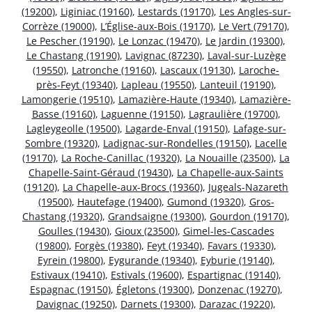
(19200)
,
Liginiac (19160)
,
Lestards (19170)
,
Les Angles-sur-
Corrèze (19000)
,
L’Église-aux-Bois (19170)
,
Le Vert (79170)
,
Le Pescher (19190)
,
Le Lonzac (19470)
,
Le Jardin (19300)
,
Le Chastang (19190)
,
Lavignac (87230)
,
Laval-sur-Luzège
(19550)
,
Latronche (19160)
,
Lascaux (19130)
,
Laroche-
près-Feyt (19340)
,
Lapleau (19550)
,
Lanteuil (19190)
,
Lamongerie (19510)
,
Lamazière-Haute (19340)
,
Lamazière-
Basse (19160)
,
Laguenne (19150)
,
Lagraulière (19700)
,
Lagleygeolle (19500)
,
Lagarde-Enval (19150)
,
Lafage-sur-
Sombre (19320)
,
Ladignac-sur-Rondelles (19150)
,
Lacelle
(19170)
,
La Roche-Canillac (19320)
,
La Nouaille (23500)
,
La
Chapelle-Saint-Géraud (19430)
,
La Chapelle-aux-Saints
(19120)
,
La Chapelle-aux-Brocs (19360)
,
Jugeals-Nazareth
(19500)
,
Hautefage (19400)
,
Gumond (19320)
,
Gros-
Chastang (19320)
,
Grandsaigne (19300)
,
Gourdon (19170)
,
Goulles (19430)
,
Gioux (23500)
,
Gimel-les-Cascades
(19800)
,
Forgès (19380)
,
Feyt (19340)
,
Favars (19330)
,
Eyrein (19800)
,
Eygurande (19340)
,
Eyburie (19140)
,
Estivaux (19410)
,
Estivals (19600)
,
Espartignac (19140)
,
Espagnac (19150)
,
Égletons (19300)
,
Donzenac (19270)
,
Davignac (19250)
,
Darnets (19300)
,
Darazac (19220)
,