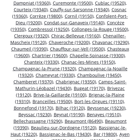
Dampniat (19360)
,
Curemonte (19500)
,
Cublac (19520)
,
Courteix (19340)
,
Couffy-sur-Sarsonne (19340)
,
Cosnac
(19360)
,
Corrèze (19800)
,
Cornil (19150)
,
Confolent-Port-
Dieu (19200)
,
Condat-sur-Ganaveix (19140)
,
Concèze
(19350)
,
Combressol (19250)
,
Collonges-la-Rouge (19500)
,
Clergoux (19320)
,
Chirac-Bellevue (19160)
,
Chenailler-
Mascheix (19120)
,
Chaveroche (19200)
,
Chavanac (19290)
,
Chaumeil (19390)
,
Chauffour-sur-Vell (19500)
,
Chasteaux
(19600)
,
Chartrier (19600)
,
Chapelle-Spinasse (19300)
,
Chanteix (19330)
,
Chanac-les-Mines (19150)
,
Champagnac-la-Prune (19320)
,
Champagnac-la-Noaille
(19320)
,
Chameyrat (19330)
,
Chamboulive (19450)
,
Chamberet (19370)
,
Chabrignac (19350)
,
Camps-Saint-
Mathurin-Léobazel (19430)
,
Bugeat (19170)
,
Brivezac
(19120)
,
Brive-la-Gaillarde (19100)
,
Brignac-la-Plaine
(19310)
,
Branceilles (19500)
,
Bort-les-Orgues (19110)
,
Bonnefond (19170)
,
Bilhac (19120)
,
Beyssenac (19230)
,
Beyssac (19230)
,
Beynat (19190)
,
Benayes (19510)
,
Bellechassagne (19290)
,
Beaumont (86490)
,
Beaumont
(19390)
,
Beaulieu-sur-Dordogne (19120)
,
Bassignac-le-
Haut (19220)
,
Bassignac-le-Bas (19430)
,
Bar (19800)
,
Ayen