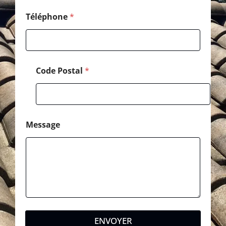
o
m
Téléphone
*
Code Postal
*
Message
ENVOYER