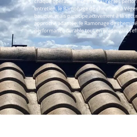
chaque opération vise à restaurer les perfo
entretien, le Ramonage de cheminée à Vége
basique, mais participe activement à la sécu
approche adaptée, le Ramonage de cheminé
performance durable tout en préservant l’ef