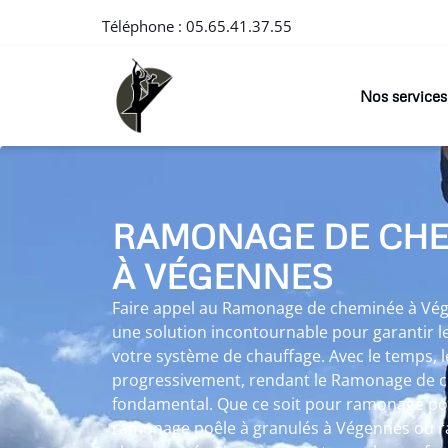
Téléphone :
05.65.41.37.55
Nos services
RAMONAGE DE CH
À VÉGENNES
Faire appel au Ramonage de cheminée à Vég
une solution incontournable pour garantir 
votre système de chauffage. Avec le temps, le 
progressivement, rendant le Ramonage de 
fondamental. Que ce soit pour ramonage poê
ramonage poêle à granulés à Végennes ou r