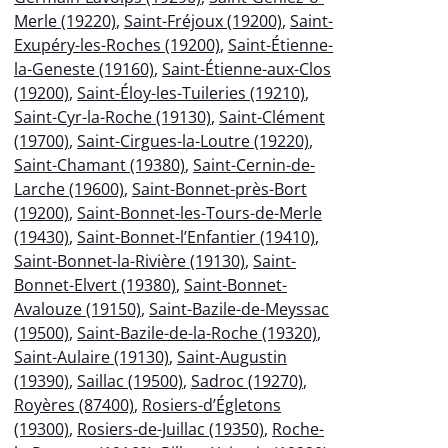
Merle (19220)
,
Saint-Fréjoux (19200)
,
Saint-
Exupéry-les-Roches (19200)
,
Saint-Étienne-
la-Geneste (19160)
,
Saint-Étienne-aux-Clos
(19200)
,
Saint-Éloy-les-Tuileries (19210)
,
Saint-Cyr-la-Roche (19130)
,
Saint-Clément
(19700)
,
Saint-Cirgues-la-Loutre (19220)
,
Saint-Chamant (19380)
,
Saint-Cernin-de-
Larche (19600)
,
Saint-Bonnet-près-Bort
(19200)
,
Saint-Bonnet-les-Tours-de-Merle
(19430)
,
Saint-Bonnet-l’Enfantier (19410)
,
Saint-Bonnet-la-Rivière (19130)
,
Saint-
Bonnet-Elvert (19380)
,
Saint-Bonnet-
Avalouze (19150)
,
Saint-Bazile-de-Meyssac
(19500)
,
Saint-Bazile-de-la-Roche (19320)
,
Saint-Aulaire (19130)
,
Saint-Augustin
(19390)
,
Saillac (19500)
,
Sadroc (19270)
,
Royères (87400)
,
Rosiers-d’Égletons
(19300)
,
Rosiers-de-Juillac (19350)
,
Roche-