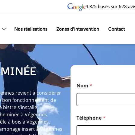
4.8/5 basés sur 628 avi
Nos réalisations
Zones d’intervention
Contact
EMINÉE
Nom
*
ennes revient à considérer
le bon fonctionnement de
bistre s’installe
cheminée à Végennes
Téléphone
*
le à bois à Végennes,
amonage insert à Végennes,