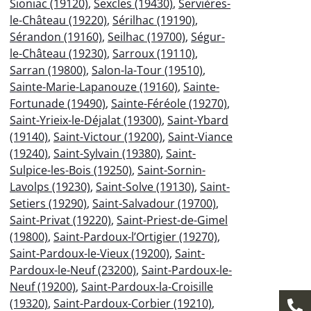
Sioniac (19120)
,
Sexcles (19430)
,
Servières-
le-Château (19220)
,
Sérilhac (19190)
,
Sérandon (19160)
,
Seilhac (19700)
,
Ségur-
le-Château (19230)
,
Sarroux (19110)
,
Sarran (19800)
,
Salon-la-Tour (19510)
,
Sainte-Marie-Lapanouze (19160)
,
Sainte-
Fortunade (19490)
,
Sainte-Féréole (19270)
,
Saint-Yrieix-le-Déjalat (19300)
,
Saint-Ybard
(19140)
,
Saint-Victour (19200)
,
Saint-Viance
(19240)
,
Saint-Sylvain (19380)
,
Saint-
Sulpice-les-Bois (19250)
,
Saint-Sornin-
Lavolps (19230)
,
Saint-Solve (19130)
,
Saint-
Setiers (19290)
,
Saint-Salvadour (19700)
,
Saint-Privat (19220)
,
Saint-Priest-de-Gimel
(19800)
,
Saint-Pardoux-l’Ortigier (19270)
,
Saint-Pardoux-le-Vieux (19200)
,
Saint-
Pardoux-le-Neuf (23200)
,
Saint-Pardoux-le-
Neuf (19200)
,
Saint-Pardoux-la-Croisille
(19320)
,
Saint-Pardoux-Corbier (19210)
,