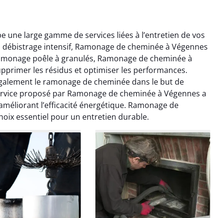
ne large gamme de services liées à l’entretien de vos
au débistrage intensif, Ramonage de cheminée à Végennes
ramonage poêle à granulés, Ramonage de cheminée à
supprimer les résidus et optimiser les performances.
galement le ramonage de cheminée dans le but de
ervice proposé par Ramonage de cheminée à Végennes a
colas Perrin
Yannick Morel
 améliorant l’efficacité énergétique. Ramonage de
ix essentiel pour un entretien durable.
2 janvier 2026
12 juillet 2025
ntion rapide et très
Intervention très efficace
 pour le ramonage
pour le ramonage débistrage
age. On sent tout de
de ma cheminée. Le tirage
 différence au niveau
est nettement meilleur et
age. Très satisfait.
plus aucune odeur. Travail
propre et rapide.