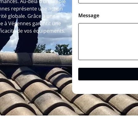
rmances. Au-delà d’un simple
nnes représente une action
Message
rité globale. Grâce à une
e à Végennes garantit une
ficacité de vos équipements.