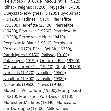
le-Peyroux (19160)
,
Rilhac-Xaintrie (19220)
,
Rilhac-Treignac (19260)
,
Reygade (19430)
,
Queyssac-les-Vignes (19120)
,
Puy-d’Arnac
(19120)
,
Pradines (19170)
,
Pierrefitte
(79330)
,
Pierrefitte (23130)
,
Pierrefitte
(19450)
,
Peyrissac (19260)
,
Peyrelevade
(19290)
,
Perpezac-le-Noir (19410)
,
Perpezac-le-Blanc (19310)
,
Pérols-sur-
Vézère (19170)
,
Péret-Bel-Air (19300)
,
Pandrignes (19150)
,
Palisse (19160)
,
Palazinges (19190)
,
Orliac-de-Bar (19390)
,
Orgnac-sur-Vézère (19410)
,
Objat (19130)
,
Nonards (19120)
,
Noailles (19600)
,
Noailhac (19500)
,
Neuville (19380)
,
Nespouls (19600)
,
Naves (19460)
,
Moustier-Ventadour (19300)
,
Montgibaud
(19210)
,
Monestier-Port-Dieu (19110)
,
Monestier-Merlines (19340)
,
Monceaux-
sur-Dordogne (19400)
,
Millevaches