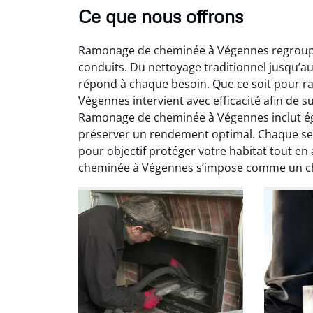
Ce que nous offrons
Ramonage de cheminée à Végennes regroupe u
conduits. Du nettoyage traditionnel jusqu’
répond à chaque besoin. Que ce soit pour 
Végennes intervient avec efficacité afin de 
Ramonage de cheminée à Végennes inclut é
préserver un rendement optimal. Chaque s
Ni
pour objectif protéger votre habitat tout en
cheminée à Végennes s’impose comme un cho
2
Interve
propre
débistr
suite la
du tir