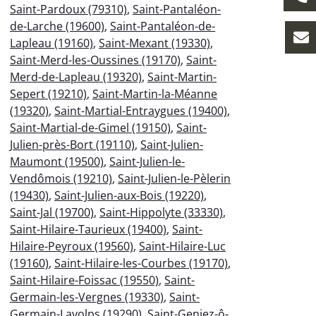
Saint-Pardoux (79310)
,
Saint-Pantaléon-
de-Larche (19600)
,
Saint-Pantaléon-de-
Lapleau (19160)
,
Saint-Mexant (19330)
,
Saint-Merd-les-Oussines (19170)
,
Saint-
Merd-de-Lapleau (19320)
,
Saint-Martin-
Sepert (19210)
,
Saint-Martin-la-Méanne
(19320)
,
Saint-Martial-Entraygues (19400)
,
Saint-Martial-de-Gimel (19150)
,
Saint-
Julien-près-Bort (19110)
,
Saint-Julien-
Maumont (19500)
,
Saint-Julien-le-
Vendômois (19210)
,
Saint-Julien-le-Pèlerin
(19430)
,
Saint-Julien-aux-Bois (19220)
,
Saint-Jal (19700)
,
Saint-Hippolyte (33330)
,
Saint-Hilaire-Taurieux (19400)
,
Saint-
Hilaire-Peyroux (19560)
,
Saint-Hilaire-Luc
(19160)
,
Saint-Hilaire-les-Courbes (19170)
,
Saint-Hilaire-Foissac (19550)
,
Saint-
Germain-les-Vergnes (19330)
,
Saint-
Germain-Lavolps (19290)
,
Saint-Geniez-ô-