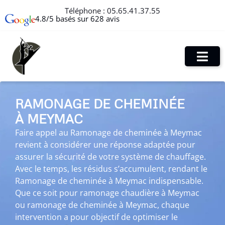
Téléphone :
05.65.41.37.55
4.8/5 basés sur 628 avis
RAMONAGE DE CHEMINÉE
À MEYMAC
Faire appel au Ramonage de cheminée à Meymac
revient à considérer une réponse adaptée pour
assurer la sécurité de votre système de chauffage.
Avec le temps, les résidus s’accumulent, rendant le
Ramonage de cheminée à Meymac indispensable.
Que ce soit pour ramonage chaudière à Meymac
ou ramonage de cheminée à Meymac, chaque
intervention a pour objectif de optimiser le