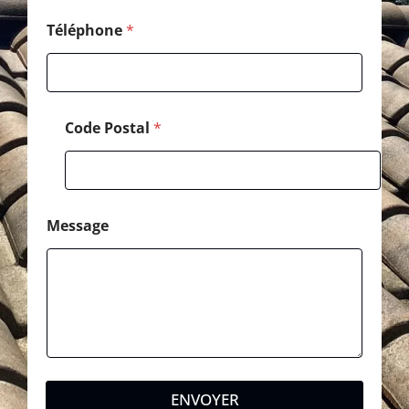
i
l
Téléphone
*
P
o
s
t
a
Code Postal
*
l
Message
ENVOYER