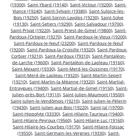
(19300)
,
Saint-Ybard (19140)
,
Saint-Victour (19200)
,
Saint-
Viance (19240)
,
Saint-Sylvain (19380)
,
Saint-Sulpice-les-
Bois (19250)
,
Saint-Sornin-Lavolps (19230)
,
Saint-Solve
(19130)
,
Saint-Setiers (19290)
,
Saint-Salvadour (19700)
,
Saint-Privat (19220)
,
Saint-Priest-de-Gimel (19800)
,
Saint-
Pardoux-l’Ortigier (19270)
,
Saint-Pardoux-le-Vieux (19200)
,
Saint-Pardoux-le-Neuf (23200)
,
Saint-Pardoux-le-Neuf
(19200)
,
Saint-Pardoux-la-Croisille (19320)
,
Saint-Pardoux-
Corbier (19210)
,
Saint-Pardoux (79310)
,
Saint-Pantaléon-
de-Larche (19600)
,
Saint-Pantaléon-de-Lapleau (19160)
,
Saint-Mexant (19330)
,
Saint-Merd-les-Oussines (19170)
,
Saint-Merd-de-Lapleau (19320)
,
Saint-Martin-Sepert
(19210)
,
Saint-Martin-la-Méanne (19320)
,
Saint-Martial-
Entraygues (19400)
,
Saint-Martial-de-Gimel (19150)
,
Saint-
Julien-près-Bort (19110)
,
Saint-Julien-Maumont (19500)
,
Saint-Julien-le-Vendômois (19210)
,
Saint-Julien-le-Pèlerin
(19430)
,
Saint-Julien-aux-Bois (19220)
,
Saint-Jal (19700)
,
Saint-Hippolyte (33330)
,
Saint-Hilaire-Taurieux (19400)
,
Saint-Hilaire-Peyroux (19560)
,
Saint-Hilaire-Luc (19160)
,
Saint-Hilaire-les-Courbes (19170)
,
Saint-Hilaire-Foissac
(19550)
,
Saint-Germain-les-Vergnes (19330)
,
Saint-