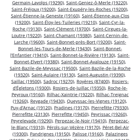
Germain-Lavolps (19290)
,
Saint-Geniez-ô-Merle (19220)
,
Saint-Fréjoux (19200)
,
Saint-Exupéry-les-Roches (19200)
,
Saint-Étienne-la-Geneste (19160)
,
Saint-Étienne-aux-Clos
(19200)
,
Saint-Éloy-les-Tuileries (19210)
,
Saint-Cyr-la-
Roche (19130)
,
Saint-Clément (19700)
,
Saint-Cirgues-la-
Loutre (19220)
,
Saint-Chamant (19380)
,
Saint-Cernin-de-
Larche (19600)
,
Saint-Bonnet-près-Bort (19200)
,
Saint-
Bonnet-les-Tours-de-Merle (19430)
,
Saint-Bonnet-
l’Enfantier (19410)
,
Saint-Bonnet-la-Rivière (19130)
,
Saint-
Bonnet-Elvert (19380)
,
Saint-Bonnet-Avalouze (19150)
,
Saint-Bazile-de-Meyssac (19500)
,
Saint-Bazile-de-la-Roche
(19320)
,
Saint-Aulaire (19130)
,
Saint-Augustin (19390)
,
Saillac (19500)
,
Sadroc (19270)
,
Royères (87400)
,
Rosiers-
d’Égletons (19300)
,
Rosiers-de-Juillac (19350)
,
Roche-le-
Peyroux (19160)
,
Rilhac-Xaintrie (19220)
,
Rilhac-Treignac
(19260)
,
Reygade (19430)
,
Queyssac-les-Vignes (19120)
,
Puy-d’Arnac (19120)
,
Pradines (19170)
,
Pierrefitte (79330)
,
Pierrefitte (23130)
,
Pierrefitte (19450)
,
Peyrissac (19260)
,
Peyrelevade (19290)
,
Perpezac-le-Noir (19410)
,
Perpezac-
le-Blanc (19310)
,
Pérols-sur-Vézère (19170)
,
Péret-Bel-Air
(19300)
,
Pandrignes (19150)
,
Palisse (19160)
,
Palazinges