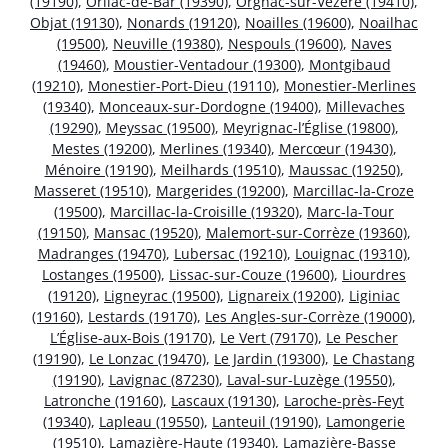
(19190)
,
Orliac-de-Bar (19390)
,
Orgnac-sur-Vézère (19410)
,
Objat (19130)
,
Nonards (19120)
,
Noailles (19600)
,
Noailhac
(19500)
,
Neuville (19380)
,
Nespouls (19600)
,
Naves
(19460)
,
Moustier-Ventadour (19300)
,
Montgibaud
(19210)
,
Monestier-Port-Dieu (19110)
,
Monestier-Merlines
(19340)
,
Monceaux-sur-Dordogne (19400)
,
Millevaches
(19290)
,
Meyssac (19500)
,
Meyrignac-l’Église (19800)
,
Mestes (19200)
,
Merlines (19340)
,
Mercœur (19430)
,
Ménoire (19190)
,
Meilhards (19510)
,
Maussac (19250)
,
Masseret (19510)
,
Margerides (19200)
,
Marcillac-la-Croze
(19500)
,
Marcillac-la-Croisille (19320)
,
Marc-la-Tour
(19150)
,
Mansac (19520)
,
Malemort-sur-Corrèze (19360)
,
Madranges (19470)
,
Lubersac (19210)
,
Louignac (19310)
,
Lostanges (19500)
,
Lissac-sur-Couze (19600)
,
Liourdres
(19120)
,
Ligneyrac (19500)
,
Lignareix (19200)
,
Liginiac
(19160)
,
Lestards (19170)
,
Les Angles-sur-Corrèze (19000)
,
L’Église-aux-Bois (19170)
,
Le Vert (79170)
,
Le Pescher
(19190)
,
Le Lonzac (19470)
,
Le Jardin (19300)
,
Le Chastang
(19190)
,
Lavignac (87230)
,
Laval-sur-Luzège (19550)
,
Latronche (19160)
,
Lascaux (19130)
,
Laroche-près-Feyt
(19340)
,
Lapleau (19550)
,
Lanteuil (19190)
,
Lamongerie
(19510)
,
Lamazière-Haute (19340)
,
Lamazière-Basse