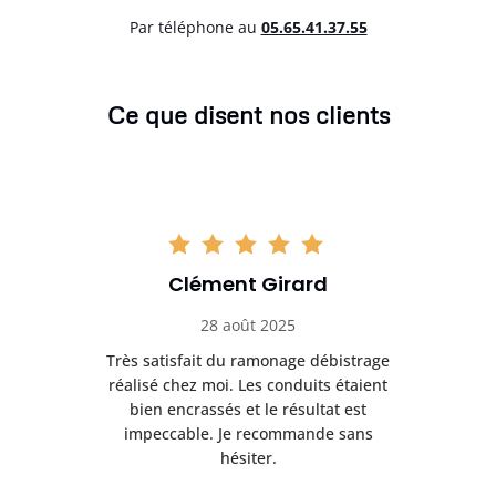
Par téléphone au
05.65.41.37.55
Ce que disent nos clients
Clément Girard
28 août 2025
e
Très satisfait du ramonage débistrage
née.
réalisé chez moi. Les conduits étaient
déb
et
bien encrassés et le résultat est
ret
 et
impeccable. Je recommande sans
hésiter.