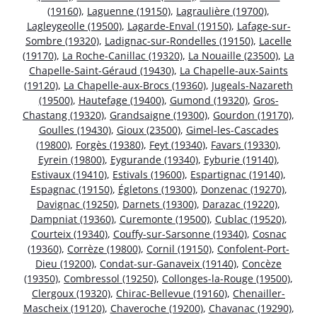
(19160)
,
Laguenne (19150)
,
Lagraulière (19700)
,
Lagleygeolle (19500)
,
Lagarde-Enval (19150)
,
Lafage-sur-
Sombre (19320)
,
Ladignac-sur-Rondelles (19150)
,
Lacelle
(19170)
,
La Roche-Canillac (19320)
,
La Nouaille (23500)
,
La
Chapelle-Saint-Géraud (19430)
,
La Chapelle-aux-Saints
(19120)
,
La Chapelle-aux-Brocs (19360)
,
Jugeals-Nazareth
(19500)
,
Hautefage (19400)
,
Gumond (19320)
,
Gros-
Chastang (19320)
,
Grandsaigne (19300)
,
Gourdon (19170)
,
Goulles (19430)
,
Gioux (23500)
,
Gimel-les-Cascades
(19800)
,
Forgès (19380)
,
Feyt (19340)
,
Favars (19330)
,
Eyrein (19800)
,
Eygurande (19340)
,
Eyburie (19140)
,
Estivaux (19410)
,
Estivals (19600)
,
Espartignac (19140)
,
Espagnac (19150)
,
Égletons (19300)
,
Donzenac (19270)
,
Davignac (19250)
,
Darnets (19300)
,
Darazac (19220)
,
Dampniat (19360)
,
Curemonte (19500)
,
Cublac (19520)
,
Courteix (19340)
,
Couffy-sur-Sarsonne (19340)
,
Cosnac
(19360)
,
Corrèze (19800)
,
Cornil (19150)
,
Confolent-Port-
Dieu (19200)
,
Condat-sur-Ganaveix (19140)
,
Concèze
(19350)
,
Combressol (19250)
,
Collonges-la-Rouge (19500)
,
Clergoux (19320)
,
Chirac-Bellevue (19160)
,
Chenailler-
Mascheix (19120)
,
Chaveroche (19200)
,
Chavanac (19290)
,