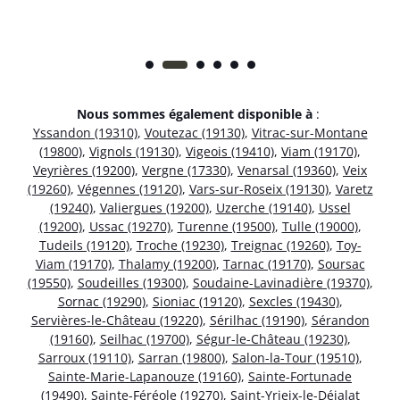
Nous sommes également disponible à
:
Yssandon (19310)
,
Voutezac (19130)
,
Vitrac-sur-Montane
(19800)
,
Vignols (19130)
,
Vigeois (19410)
,
Viam (19170)
,
Veyrières (19200)
,
Vergne (17330)
,
Venarsal (19360)
,
Veix
(19260)
,
Végennes (19120)
,
Vars-sur-Roseix (19130)
,
Varetz
(19240)
,
Valiergues (19200)
,
Uzerche (19140)
,
Ussel
(19200)
,
Ussac (19270)
,
Turenne (19500)
,
Tulle (19000)
,
Tudeils (19120)
,
Troche (19230)
,
Treignac (19260)
,
Toy-
Viam (19170)
,
Thalamy (19200)
,
Tarnac (19170)
,
Soursac
(19550)
,
Soudeilles (19300)
,
Soudaine-Lavinadière (19370)
,
Sornac (19290)
,
Sioniac (19120)
,
Sexcles (19430)
,
Servières-le-Château (19220)
,
Sérilhac (19190)
,
Sérandon
(19160)
,
Seilhac (19700)
,
Ségur-le-Château (19230)
,
Sarroux (19110)
,
Sarran (19800)
,
Salon-la-Tour (19510)
,
Sainte-Marie-Lapanouze (19160)
,
Sainte-Fortunade
(19490)
,
Sainte-Féréole (19270)
,
Saint-Yrieix-le-Déjalat