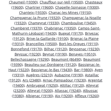
Chaumeil (19390)
,
Chauffour-sur-Vell (19500)
,
Chasteaux
(19600)
,
Chartrier (19600)
,
Chapelle-Spinasse (19300)
,
Chanteix (19330)
,
Chanac-les-Mines (19150)
,
Champagnac-la-Prune (19320)
,
Champagnac-la-Noaille
(19320)
,
Chameyrat (19330)
,
Chamboulive (19450)
,
Chamberet (19370)
,
Chabrignac (19350)
,
Camps-Saint-
Mathurin-Léobazel (19430)
,
Bugeat (19170)
,
Brivezac
(19120)
,
Brive-la-Gaillarde (19100)
,
Brignac-la-Plaine
(19310)
,
Branceilles (19500)
,
Bort-les-Orgues (19110)
,
Bonnefond (19170)
,
Bilhac (19120)
,
Beyssenac (19230)
,
Beyssac (19230)
,
Beynat (19190)
,
Benayes (19510)
,
Bellechassagne (19290)
,
Beaumont (86490)
,
Beaumont
(19390)
,
Beaulieu-sur-Dordogne (19120)
,
Bassignac-le-
Haut (19220)
,
Bassignac-le-Bas (19430)
,
Bar (19800)
,
Ayen
(19310)
,
Augères (23210)
,
Aubazine (19190)
,
Astaillac
(19120)
,
Ars (23480)
,
Arnac-Pompadour (19230)
,
Argentat
(19400)
,
Ambrugeat (19250)
,
Altillac (19120)
,
Alleyrat
(23200)
,
Alleyrat (19200)
,
Allassac (19240)
,
Albussac
(19380)
,
Albignac (19190)
,
Aix (19200)
,
Affieux (19260)