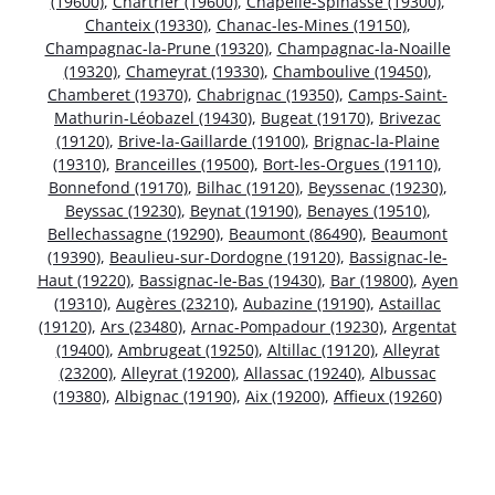
(19600)
,
Chartrier (19600)
,
Chapelle-Spinasse (19300)
,
Chanteix (19330)
,
Chanac-les-Mines (19150)
,
Champagnac-la-Prune (19320)
,
Champagnac-la-Noaille
(19320)
,
Chameyrat (19330)
,
Chamboulive (19450)
,
Chamberet (19370)
,
Chabrignac (19350)
,
Camps-Saint-
Mathurin-Léobazel (19430)
,
Bugeat (19170)
,
Brivezac
(19120)
,
Brive-la-Gaillarde (19100)
,
Brignac-la-Plaine
(19310)
,
Branceilles (19500)
,
Bort-les-Orgues (19110)
,
Bonnefond (19170)
,
Bilhac (19120)
,
Beyssenac (19230)
,
Beyssac (19230)
,
Beynat (19190)
,
Benayes (19510)
,
Bellechassagne (19290)
,
Beaumont (86490)
,
Beaumont
(19390)
,
Beaulieu-sur-Dordogne (19120)
,
Bassignac-le-
Haut (19220)
,
Bassignac-le-Bas (19430)
,
Bar (19800)
,
Ayen
(19310)
,
Augères (23210)
,
Aubazine (19190)
,
Astaillac
(19120)
,
Ars (23480)
,
Arnac-Pompadour (19230)
,
Argentat
(19400)
,
Ambrugeat (19250)
,
Altillac (19120)
,
Alleyrat
(23200)
,
Alleyrat (19200)
,
Allassac (19240)
,
Albussac
(19380)
,
Albignac (19190)
,
Aix (19200)
,
Affieux (19260)