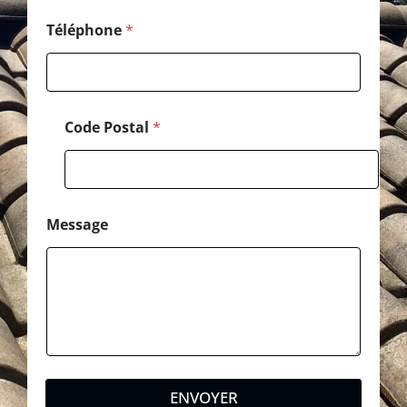
o
s
Téléphone
*
t
a
l
Code Postal
*
Message
ENVOYER