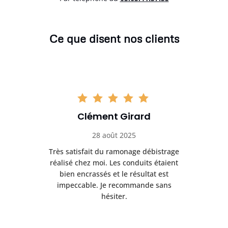
Ce que disent nos clients
Clément Girard
28 août 2025
e
Très satisfait du ramonage débistrage
née.
réalisé chez moi. Les conduits étaient
déb
et
bien encrassés et le résultat est
ret
 et
impeccable. Je recommande sans
hésiter.