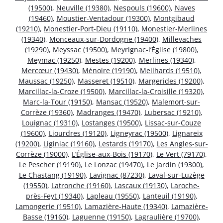
(19500)
,
Neuville (19380)
,
Nespouls (19600)
,
Naves
(19460)
,
Moustier-Ventadour (19300)
,
Montgibaud
(19210)
,
Monestier-Port-Dieu (19110)
,
Monestier-Merlines
(19340)
,
Monceaux-sur-Dordogne (19400)
,
Millevaches
(19290)
,
Meyssac (19500)
,
Meyrignac-l’Église (19800)
,
Meymac (19250)
,
Mestes (19200)
,
Merlines (19340)
,
Mercœur (19430)
,
Ménoire (19190)
,
Meilhards (19510)
,
Maussac (19250)
,
Masseret (19510)
,
Margerides (19200)
,
Marcillac-la-Croze (19500)
,
Marcillac-la-Croisille (19320)
,
Marc-la-Tour (19150)
,
Mansac (19520)
,
Malemort-sur-
Corrèze (19360)
,
Madranges (19470)
,
Lubersac (19210)
,
Louignac (19310)
,
Lostanges (19500)
,
Lissac-sur-Couze
(19600)
,
Liourdres (19120)
,
Ligneyrac (19500)
,
Lignareix
(19200)
,
Liginiac (19160)
,
Lestards (19170)
,
Les Angles-sur-
Corrèze (19000)
,
L’Église-aux-Bois (19170)
,
Le Vert (79170)
,
Le Pescher (19190)
,
Le Lonzac (19470)
,
Le Jardin (19300)
,
Le Chastang (19190)
,
Lavignac (87230)
,
Laval-sur-Luzège
(19550)
,
Latronche (19160)
,
Lascaux (19130)
,
Laroche-
près-Feyt (19340)
,
Lapleau (19550)
,
Lanteuil (19190)
,
Lamongerie (19510)
,
Lamazière-Haute (19340)
,
Lamazière-
Basse (19160)
,
Laguenne (19150)
,
Lagraulière (19700)
,