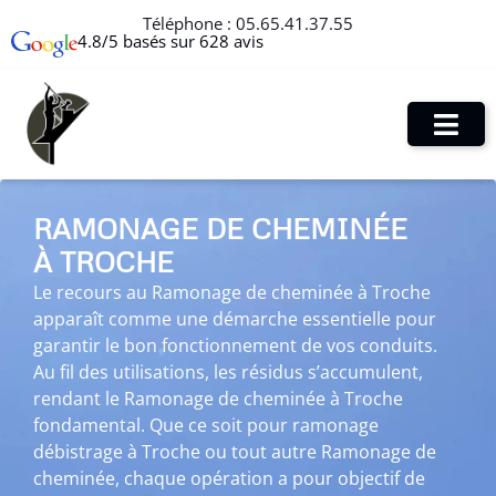
Téléphone :
05.65.41.37.55
4.8/5 basés sur 628 avis
RAMONAGE DE CHEMINÉE
À TROCHE
Le recours au Ramonage de cheminée à Troche
apparaît comme une démarche essentielle pour
garantir le bon fonctionnement de vos conduits.
Au fil des utilisations, les résidus s’accumulent,
rendant le Ramonage de cheminée à Troche
fondamental. Que ce soit pour ramonage
débistrage à Troche ou tout autre Ramonage de
cheminée, chaque opération a pour objectif de