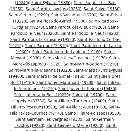
(19240)
,
Saint-Sylvain (19380)
,
Saint-Sulpice-les-Bois
(19250)
,
Saint-Sornin-Lavolps (19230)
,
Saint-Solve (19130)
,
Saint-Setiers (19290)
,
Saint-Salvadour (19700)
,
Saint-Privat
(19220)
,
Saint-Priest-de-Gimel (19800)
,
Saint-Pardoux-
l’Ortigier (19270)
,
Saint-Pardoux-le-Vieux (19200)
,
Saint-
Pardoux-le-Neuf (23200)
,
Saint-Pardoux-le-Neuf (19200)
,
Saint-Pardoux-la-Croisille (19320)
,
Saint-Pardoux-Corbier
(19210)
,
Saint-Pardoux (79310)
,
Saint-Pantaléon-de-Larche
(19600)
,
Saint-Pantaléon-de-Lapleau (19160)
,
Saint-
Mexant (19330)
,
Saint-Merd-les-Oussines (19170)
,
Saint-
Merd-de-Lapleau (19320)
,
Saint-Martin-Sepert (19210)
,
Saint-Martin-la-Méanne (19320)
,
Saint-Martial-Entraygues
(19400)
,
Saint-Martial-de-Gimel (19150)
,
Saint-Julien-près-
Bort (19110)
,
Saint-Julien-Maumont (19500)
,
Saint-Julien-
le-Vendômois (19210)
,
Saint-Julien-le-Pèlerin (19430)
,
Saint-Julien-aux-Bois (19220)
,
Saint-Jal (19700)
,
Saint-
Hippolyte (33330)
,
Saint-Hilaire-Taurieux (19400)
,
Saint-
Hilaire-Peyroux (19560)
,
Saint-Hilaire-Luc (19160)
,
Saint-
Hilaire-les-Courbes (19170)
,
Saint-Hilaire-Foissac (19550)
,
Saint-Germain-les-Vergnes (19330)
,
Saint-Germain-
Lavolps (19290)
,
Saint-Geniez-ô-Merle (19220)
,
Saint-