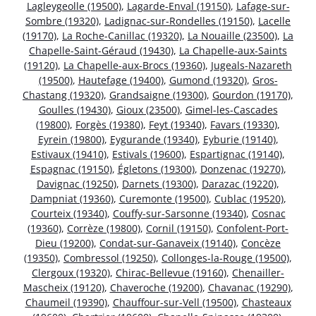
Lagleygeolle (19500)
,
Lagarde-Enval (19150)
,
Lafage-sur-
Sombre (19320)
,
Ladignac-sur-Rondelles (19150)
,
Lacelle
(19170)
,
La Roche-Canillac (19320)
,
La Nouaille (23500)
,
La
Chapelle-Saint-Géraud (19430)
,
La Chapelle-aux-Saints
(19120)
,
La Chapelle-aux-Brocs (19360)
,
Jugeals-Nazareth
(19500)
,
Hautefage (19400)
,
Gumond (19320)
,
Gros-
Chastang (19320)
,
Grandsaigne (19300)
,
Gourdon (19170)
,
Goulles (19430)
,
Gioux (23500)
,
Gimel-les-Cascades
(19800)
,
Forgès (19380)
,
Feyt (19340)
,
Favars (19330)
,
Eyrein (19800)
,
Eygurande (19340)
,
Eyburie (19140)
,
Estivaux (19410)
,
Estivals (19600)
,
Espartignac (19140)
,
Espagnac (19150)
,
Égletons (19300)
,
Donzenac (19270)
,
Davignac (19250)
,
Darnets (19300)
,
Darazac (19220)
,
Dampniat (19360)
,
Curemonte (19500)
,
Cublac (19520)
,
Courteix (19340)
,
Couffy-sur-Sarsonne (19340)
,
Cosnac
(19360)
,
Corrèze (19800)
,
Cornil (19150)
,
Confolent-Port-
Dieu (19200)
,
Condat-sur-Ganaveix (19140)
,
Concèze
(19350)
,
Combressol (19250)
,
Collonges-la-Rouge (19500)
,
Clergoux (19320)
,
Chirac-Bellevue (19160)
,
Chenailler-
Mascheix (19120)
,
Chaveroche (19200)
,
Chavanac (19290)
,
Chaumeil (19390)
,
Chauffour-sur-Vell (19500)
,
Chasteaux