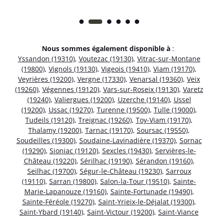
Nous sommes également disponible à
:
Yssandon (19310)
,
Voutezac (19130)
,
Vitrac-sur-Montane
(19800)
,
Vignols (19130)
,
Vigeois (19410)
,
Viam (19170)
,
Veyrières (19200)
,
Vergne (17330)
,
Venarsal (19360)
,
Veix
(19260)
,
Végennes (19120)
,
Vars-sur-Roseix (19130)
,
Varetz
(19240)
,
Valiergues (19200)
,
Uzerche (19140)
,
Ussel
(19200)
,
Ussac (19270)
,
Turenne (19500)
,
Tulle (19000)
,
Tudeils (19120)
,
Treignac (19260)
,
Toy-Viam (19170)
,
Thalamy (19200)
,
Tarnac (19170)
,
Soursac (19550)
,
Soudeilles (19300)
,
Soudaine-Lavinadière (19370)
,
Sornac
(19290)
,
Sioniac (19120)
,
Sexcles (19430)
,
Servières-le-
Château (19220)
,
Sérilhac (19190)
,
Sérandon (19160)
,
Seilhac (19700)
,
Ségur-le-Château (19230)
,
Sarroux
(19110)
,
Sarran (19800)
,
Salon-la-Tour (19510)
,
Sainte-
Marie-Lapanouze (19160)
,
Sainte-Fortunade (19490)
,
Sainte-Féréole (19270)
,
Saint-Yrieix-le-Déjalat (19300)
,
Saint-Ybard (19140)
,
Saint-Victour (19200)
,
Saint-Viance