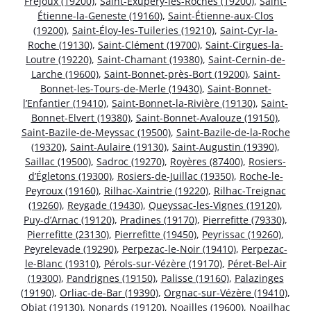
Fréjoux (19200)
,
Saint-Exupéry-les-Roches (19200)
,
Saint-
Étienne-la-Geneste (19160)
,
Saint-Étienne-aux-Clos
(19200)
,
Saint-Éloy-les-Tuileries (19210)
,
Saint-Cyr-la-
Roche (19130)
,
Saint-Clément (19700)
,
Saint-Cirgues-la-
Loutre (19220)
,
Saint-Chamant (19380)
,
Saint-Cernin-de-
Larche (19600)
,
Saint-Bonnet-près-Bort (19200)
,
Saint-
Bonnet-les-Tours-de-Merle (19430)
,
Saint-Bonnet-
l’Enfantier (19410)
,
Saint-Bonnet-la-Rivière (19130)
,
Saint-
Bonnet-Elvert (19380)
,
Saint-Bonnet-Avalouze (19150)
,
Saint-Bazile-de-Meyssac (19500)
,
Saint-Bazile-de-la-Roche
(19320)
,
Saint-Aulaire (19130)
,
Saint-Augustin (19390)
,
Saillac (19500)
,
Sadroc (19270)
,
Royères (87400)
,
Rosiers-
d’Égletons (19300)
,
Rosiers-de-Juillac (19350)
,
Roche-le-
Peyroux (19160)
,
Rilhac-Xaintrie (19220)
,
Rilhac-Treignac
(19260)
,
Reygade (19430)
,
Queyssac-les-Vignes (19120)
,
Puy-d’Arnac (19120)
,
Pradines (19170)
,
Pierrefitte (79330)
,
Pierrefitte (23130)
,
Pierrefitte (19450)
,
Peyrissac (19260)
,
Peyrelevade (19290)
,
Perpezac-le-Noir (19410)
,
Perpezac-
le-Blanc (19310)
,
Pérols-sur-Vézère (19170)
,
Péret-Bel-Air
(19300)
,
Pandrignes (19150)
,
Palisse (19160)
,
Palazinges
(19190)
,
Orliac-de-Bar (19390)
,
Orgnac-sur-Vézère (19410)
,
Objat (19130)
,
Nonards (19120)
,
Noailles (19600)
,
Noailhac