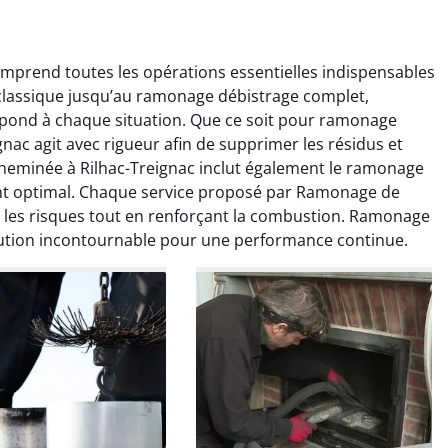
prend toutes les opérations essentielles indispensables
 classique jusqu’au ramonage débistrage complet,
pond à chaque situation. Que ce soit pour ramonage
ac agit avec rigueur afin de supprimer les résidus et
eminée à Rilhac-Treignac inclut également le ramonage
t optimal. Chaque service proposé par Ramonage de
colas Perrin
Yannick Morel
r les risques tout en renforçant la combustion. Ramonage
lution incontournable pour une performance continue.
2 janvier 2026
12 juillet 2025
ntion rapide et très
Intervention très efficace
 pour le ramonage
pour le ramonage débistrage
age. On sent tout de
de ma cheminée. Le tirage
 différence au niveau
est nettement meilleur et
age. Très satisfait.
plus aucune odeur. Travail
propre et rapide.