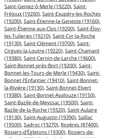
Saint-Geniez-ô-Merle (19220)
,
Saint-
Fréjoux (19200)
,
Saint-Exupéry-les-Roches
(19200)
,
Saint-Étienne-la-Geneste (19160)
,
Saint-Étienne-aux-Clos (19200)
,
Saint-Éloy-
les-Tuileries (19210)
,
Saint-Cyr-la-Roche
(19130)
,
Saint-Clément (19700)
,
Saint-
Cirgues-la-Loutre (19220)
,
Saint-Chamant
(19380)
,
Saint-Cernin-de-Larche (19600)
,
Saint-Bonnet-près-Bort (19200)
,
Saint-
Bonnet-les-Tours-de-Merle (19430)
,
Saint-
Bonnet-l’Enfantier (19410)
,
Saint-Bonnet-
la-Rivière (19130)
,
Saint-Bonnet-Elvert
(19380)
,
Saint-Bonnet-Avalouze (19150)
,
Saint-Bazile-de-Meyssac (19500)
,
Saint-
Bazile-de-la-Roche (19320)
,
Saint-Aulaire
(19130)
,
Saint-Augustin (19390)
,
Saillac
(19500)
,
Sadroc (19270)
,
Royères (87400)
,
Rosiers-d’Égletons (19300)
,
Rosiers-de-