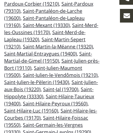
Pardoux-Corbier (19210)
,
Saint-Pardoux
(79310)
,
Saint-Pantaléon-de-Larche
(19600)
,
Saint-Pantaléon-de-Lapleau
(19160)
,
Saint-Mexant (19330)
,
Saint-Merd-
les-Oussines (19170)
,
Saint-Merd-de-
Lapleau (19320)
,
Saint-Martin-Sepert
(19210)
,
Saint-Martin-la-Méanne (19320)
,
Saint-Martial-Entraygues (19400)
,
Saint-
Martial-de-Gimel (19150)
,
Saint-Julien-près-
Bort (19110)
,
Saint-Julien-Maumont
(19500)
,
Saint-Julien-le-Vendômois (19210)
,
Saint-Julien-le-Pèlerin (19430)
,
Saint-Julien-
aux-Bois (19220)
,
Saint-Jal (19700)
,
Saint-
Hippolyte (33330)
,
Saint-Hilaire-Taurieux
(19400)
,
Saint-Hilaire-Peyroux (19560)
,
Saint-Hilaire-Luc (19160)
,
Saint-Hilaire-les-
Courbes (19170)
,
Saint-Hilaire-Foissac
(19550)
,
Saint-Germain-les-Vergnes
(19330)
,
Saint-Germain-Lavolps (19290)
,