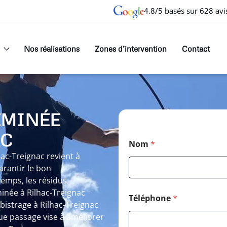
4.8/5 basés sur 628 avi
Nos réalisations
Zones d’intervention
Contact
EMINÉE
AC
Nom
*
ac-Treignac revient à
rantir le bon
emps, les résidus
née à Rilhac-Treignac
Téléphone
*
bistrage à Rilhac-Treignac
e passage vise à améliorer