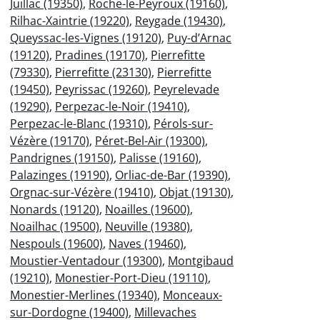
Juillac (19350)
,
Roche-le-Peyroux (19160)
,
Rilhac-Xaintrie (19220)
,
Reygade (19430)
,
Queyssac-les-Vignes (19120)
,
Puy-d’Arnac
(19120)
,
Pradines (19170)
,
Pierrefitte
(79330)
,
Pierrefitte (23130)
,
Pierrefitte
(19450)
,
Peyrissac (19260)
,
Peyrelevade
(19290)
,
Perpezac-le-Noir (19410)
,
Perpezac-le-Blanc (19310)
,
Pérols-sur-
Vézère (19170)
,
Péret-Bel-Air (19300)
,
Pandrignes (19150)
,
Palisse (19160)
,
Palazinges (19190)
,
Orliac-de-Bar (19390)
,
Orgnac-sur-Vézère (19410)
,
Objat (19130)
,
Nonards (19120)
,
Noailles (19600)
,
Noailhac (19500)
,
Neuville (19380)
,
Nespouls (19600)
,
Naves (19460)
,
Moustier-Ventadour (19300)
,
Montgibaud
(19210)
,
Monestier-Port-Dieu (19110)
,
Monestier-Merlines (19340)
,
Monceaux-
sur-Dordogne (19400)
,
Millevaches