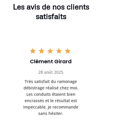
Les avis de nos clients
satisfaits
Clément Girard
Romai
28 août 2025
05 se
Très satisfait du ramonage
Excelle
débistrage réalisé chez moi.
ramonag
Les conduits étaient bien
L’interven
encrassés et le résultat est
retrouve
impeccable. Je recommande
fonctionne
sans hésiter.
Rien