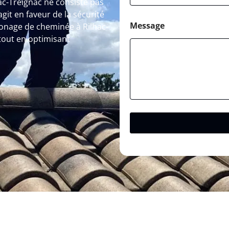
ac-Treignac ne consiste pas
it en faveur de la sécurité
Message
onage de cheminée à Rilhac-
tout en optimisant