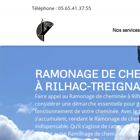
Téléphone :
05.65.41.37.55
Nos services
RAMONAGE DE CH
À RILHAC-TREIGN
Faire appel au Ramonage de cheminée à Rilh
considérer une démarche essentielle pour ga
fonctionnement de votre cheminée. Avec le t
s’accumulent, rendant le Ramonage de chemi
indispensable. Qu’il s’agisse de ramonage dé
ou tout autre Ramonage de cheminée, chaqu