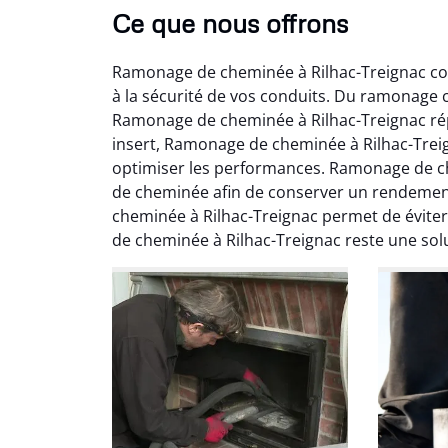
Ce que nous offrons
Ramonage de cheminée à Rilhac-Treignac com
à la sécurité de vos conduits. Du ramonage
Ramonage de cheminée à Rilhac-Treignac ré
insert, Ramonage de cheminée à Rilhac-Treign
optimiser les performances. Ramonage de ch
de cheminée afin de conserver un rendemen
Ni
cheminée à Rilhac-Treignac permet de évite
de cheminée à Rilhac-Treignac reste une so
2
Interve
propre
débistr
suite la
du tir