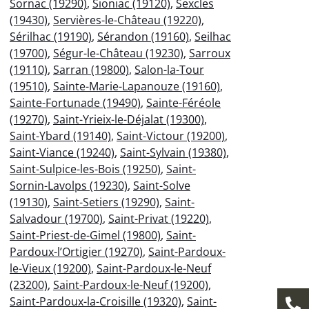
Sornac (19290)
,
Sioniac (19120)
,
Sexcles
(19430)
,
Servières-le-Château (19220)
,
Sérilhac (19190)
,
Sérandon (19160)
,
Seilhac
(19700)
,
Ségur-le-Château (19230)
,
Sarroux
(19110)
,
Sarran (19800)
,
Salon-la-Tour
(19510)
,
Sainte-Marie-Lapanouze (19160)
,
Sainte-Fortunade (19490)
,
Sainte-Féréole
(19270)
,
Saint-Yrieix-le-Déjalat (19300)
,
Saint-Ybard (19140)
,
Saint-Victour (19200)
,
Saint-Viance (19240)
,
Saint-Sylvain (19380)
,
Saint-Sulpice-les-Bois (19250)
,
Saint-
Sornin-Lavolps (19230)
,
Saint-Solve
(19130)
,
Saint-Setiers (19290)
,
Saint-
Salvadour (19700)
,
Saint-Privat (19220)
,
Saint-Priest-de-Gimel (19800)
,
Saint-
Pardoux-l’Ortigier (19270)
,
Saint-Pardoux-
le-Vieux (19200)
,
Saint-Pardoux-le-Neuf
(23200)
,
Saint-Pardoux-le-Neuf (19200)
,
Saint-Pardoux-la-Croisille (19320)
,
Saint-