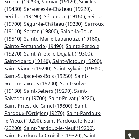
Sornac (19290)
,
Sioniac (19120)
,
Sexcles
(19430)
,
Servières-le-Château (19220)
,
Sérilhac (19190)
,
Sérandon (19160)
,
Seilhac
(19700)
,
Ségur-le-Château (19230)
,
Sarroux
(19110)
,
Sarran (19800)
,
Salon-la-Tour
(19510)
,
Sainte-Marie-Lapanouze (19160)
,
Sainte-Fortunade (19490)
,
Sainte-Féréole
(19270)
,
Saint-Yrieix-le-Déjalat (19300)
,
Saint-Ybard (19140)
,
Saint-Victour (19200)
,
Saint-Viance (19240)
,
Saint-Sylvain (19380)
,
Saint-Sulpice-les-Bois (19250)
,
Saint-
Sornin-Lavolps (19230)
,
Saint-Solve
(19130)
,
Saint-Setiers (19290)
,
Saint-
Salvadour (19700)
,
Saint-Privat (19220)
,
Saint-Priest-de-Gimel (19800)
,
Saint-
Pardoux-l’Ortigier (19270)
,
Saint-Pardoux-
le-Vieux (19200)
,
Saint-Pardoux-le-Neuf
(23200)
,
Saint-Pardoux-le-Neuf (19200)
,
Saint-Pardoux-la-Croisille (19320)
,
Saint-