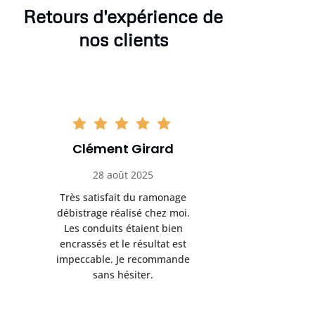
Retours d'expérience de
nos clients
Clément Girard
Romai
28 août 2025
05 se
Très satisfait du ramonage
Excelle
débistrage réalisé chez moi.
ramonag
Les conduits étaient bien
L’interven
encrassés et le résultat est
retrouve
impeccable. Je recommande
fonctionne
sans hésiter.
Rien