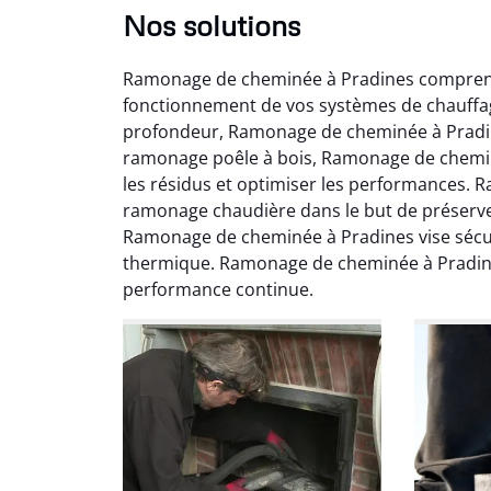
Nos solutions
Ramonage de cheminée à Pradines comprend 
fonctionnement de vos systèmes de chauffa
profondeur, Ramonage de cheminée à Pradines
ramonage poêle à bois, Ramonage de cheminé
les résidus et optimiser les performances. 
ramonage chaudière dans le but de préserv
Ni
Ramonage de cheminée à Pradines vise sécuri
thermique. Ramonage de cheminée à Pradin
2
performance continue.
Interve
propre
débistr
suite la
du tir