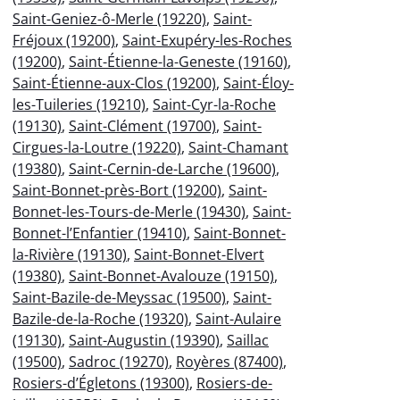
Saint-Geniez-ô-Merle (19220)
,
Saint-
Fréjoux (19200)
,
Saint-Exupéry-les-Roches
(19200)
,
Saint-Étienne-la-Geneste (19160)
,
Saint-Étienne-aux-Clos (19200)
,
Saint-Éloy-
les-Tuileries (19210)
,
Saint-Cyr-la-Roche
(19130)
,
Saint-Clément (19700)
,
Saint-
Cirgues-la-Loutre (19220)
,
Saint-Chamant
(19380)
,
Saint-Cernin-de-Larche (19600)
,
Saint-Bonnet-près-Bort (19200)
,
Saint-
Bonnet-les-Tours-de-Merle (19430)
,
Saint-
Bonnet-l’Enfantier (19410)
,
Saint-Bonnet-
la-Rivière (19130)
,
Saint-Bonnet-Elvert
(19380)
,
Saint-Bonnet-Avalouze (19150)
,
Saint-Bazile-de-Meyssac (19500)
,
Saint-
Bazile-de-la-Roche (19320)
,
Saint-Aulaire
(19130)
,
Saint-Augustin (19390)
,
Saillac
(19500)
,
Sadroc (19270)
,
Royères (87400)
,
Rosiers-d’Égletons (19300)
,
Rosiers-de-