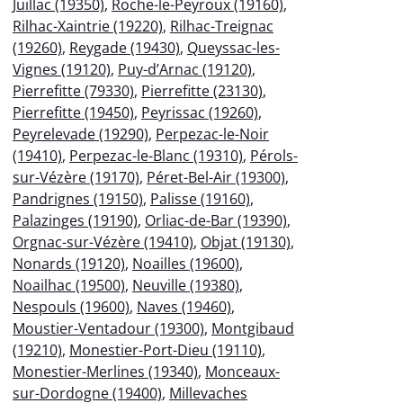
Juillac (19350)
,
Roche-le-Peyroux (19160)
,
Rilhac-Xaintrie (19220)
,
Rilhac-Treignac
(19260)
,
Reygade (19430)
,
Queyssac-les-
Vignes (19120)
,
Puy-d’Arnac (19120)
,
Pierrefitte (79330)
,
Pierrefitte (23130)
,
Pierrefitte (19450)
,
Peyrissac (19260)
,
Peyrelevade (19290)
,
Perpezac-le-Noir
(19410)
,
Perpezac-le-Blanc (19310)
,
Pérols-
sur-Vézère (19170)
,
Péret-Bel-Air (19300)
,
Pandrignes (19150)
,
Palisse (19160)
,
Palazinges (19190)
,
Orliac-de-Bar (19390)
,
Orgnac-sur-Vézère (19410)
,
Objat (19130)
,
Nonards (19120)
,
Noailles (19600)
,
Noailhac (19500)
,
Neuville (19380)
,
Nespouls (19600)
,
Naves (19460)
,
Moustier-Ventadour (19300)
,
Montgibaud
(19210)
,
Monestier-Port-Dieu (19110)
,
Monestier-Merlines (19340)
,
Monceaux-
sur-Dordogne (19400)
,
Millevaches