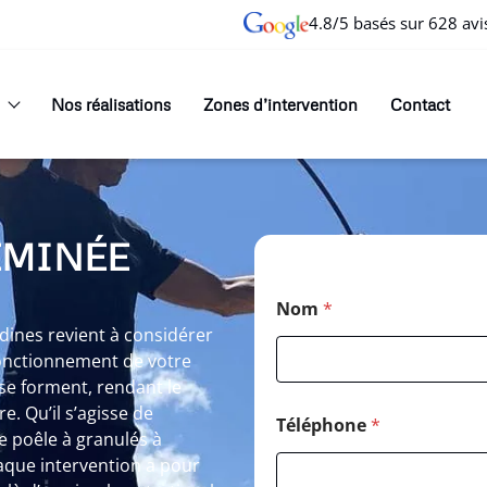
4.8/5 basés sur 628 avi
Nos réalisations
Zones d’intervention
Contact
EMINÉE
Nom
*
ines revient à considérer
onctionnement de votre
se forment, rendant le
. Qu’il s’agisse de
Téléphone
*
 poêle à granulés à
aque intervention a pour