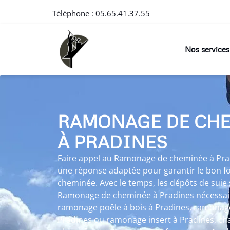
Téléphone :
05.65.41.37.55
Nos services
RAMONAGE DE CH
À PRADINES
Faire appel au Ramonage de cheminée à Prad
une réponse adaptée pour garantir le bon f
cheminée. Avec le temps, les dépôts de suie 
Ramonage de cheminée à Pradines nécessaire
ramonage poêle à bois à Pradines, ramonage
Pradines ou ramonage insert à Pradines, ch