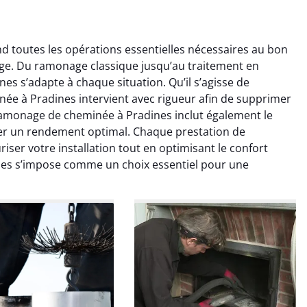
toutes les opérations essentielles nécessaires au bon
ge. Du ramonage classique jusqu’au traitement en
 s’adapte à chaque situation. Qu’il s’agisse de
e à Pradines intervient avec rigueur afin de supprimer
Ramonage de cheminée à Pradines inclut également le
er un rendement optimal. Chaque prestation de
colas Perrin
Yannick Morel
ser votre installation tout en optimisant le confort
es s’impose comme un choix essentiel pour une
2 janvier 2026
12 juillet 2025
ntion rapide et très
Intervention très efficace
 pour le ramonage
pour le ramonage débistrage
age. On sent tout de
de ma cheminée. Le tirage
 différence au niveau
est nettement meilleur et
age. Très satisfait.
plus aucune odeur. Travail
propre et rapide.