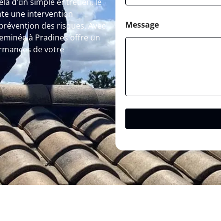
là d’un simple entretien, le
te une intervention
Message
 prévention des risques. Avec
eminée à Pradines offre un
ormances de votre