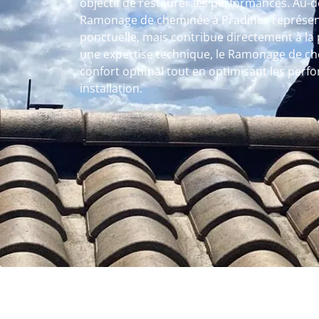
objectif de restaurer les performances. Au-de
Ramonage de cheminée à Pradines représen
ponctuelle, mais contribue directement à la
une expertise technique, le Ramonage de ch
confort optimal tout en optimisant les perf
installation.