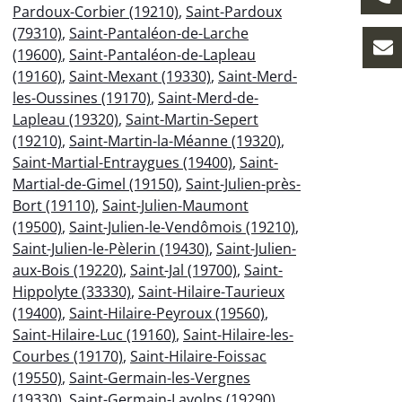
Pardoux-Corbier (19210)
,
Saint-Pardoux
(79310)
,
Saint-Pantaléon-de-Larche
(19600)
,
Saint-Pantaléon-de-Lapleau
(19160)
,
Saint-Mexant (19330)
,
Saint-Merd-
les-Oussines (19170)
,
Saint-Merd-de-
Lapleau (19320)
,
Saint-Martin-Sepert
(19210)
,
Saint-Martin-la-Méanne (19320)
,
Saint-Martial-Entraygues (19400)
,
Saint-
Martial-de-Gimel (19150)
,
Saint-Julien-près-
Bort (19110)
,
Saint-Julien-Maumont
(19500)
,
Saint-Julien-le-Vendômois (19210)
,
Saint-Julien-le-Pèlerin (19430)
,
Saint-Julien-
aux-Bois (19220)
,
Saint-Jal (19700)
,
Saint-
Hippolyte (33330)
,
Saint-Hilaire-Taurieux
(19400)
,
Saint-Hilaire-Peyroux (19560)
,
Saint-Hilaire-Luc (19160)
,
Saint-Hilaire-les-
Courbes (19170)
,
Saint-Hilaire-Foissac
(19550)
,
Saint-Germain-les-Vergnes
(19330)
,
Saint-Germain-Lavolps (19290)
,