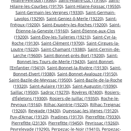
Hilaire-Peyroux (19560)
,
Saint-Hilaire-Luc (19160)
,
Saint-
Hilaire-les-Courbes (19170)
,
Saint-Hilaire-Foissac (19550)
,
Saint-Germain-les-Vergnes (19330)
,
Saint-Germain-
Lavolps (19290)
,
Saint-Geniez-ô-Merle (19220)
,
Saint-
Fréjoux (19200)
,
Saint-Exupéry-les-Roches (19200)
,
Saint-
Étienne-la-Geneste (19160)
,
Saint-Étienne-aux-Clos
(19200)
,
Saint-Éloy-les-Tuileries (19210)
,
Saint-Cyr-la-
Roche (19130)
,
Saint-Clément (19700)
,
Saint-Cirgues-la-
Loutre (19220)
,
Saint-Chamant (19380)
,
Saint-Cernin-de-
Larche (19600)
,
Saint-Bonnet-près-Bort (19200)
,
Saint-
Bonnet-les-Tours-de-Merle (19430)
,
Saint-Bonnet-
l’Enfantier (19410)
,
Saint-Bonnet-la-Rivière (19130)
,
Saint-
Bonnet-Elvert (19380)
,
Saint-Bonnet-Avalouze (19150)
,
Saint-Bazile-de-Meyssac (19500)
,
Saint-Bazile-de-la-Roche
(19320)
,
Saint-Aulaire (19130)
,
Saint-Augustin (19390)
,
Saillac (19500)
,
Sadroc (19270)
,
Royères (87400)
,
Rosiers-
d’Égletons (19300)
,
Rosiers-de-Juillac (19350)
,
Roche-le-
Peyroux (19160)
,
Rilhac-Xaintrie (19220)
,
Rilhac-Treignac
(19260)
,
Reygade (19430)
,
Queyssac-les-Vignes (19120)
,
Puy-d’Arnac (19120)
,
Pradines (19170)
,
Pierrefitte (79330)
,
Pierrefitte (23130)
,
Pierrefitte (19450)
,
Peyrissac (19260)
,
Peyrelevade (19290)
,
Perpezac-le-Noir (19410)
,
Perpezac-