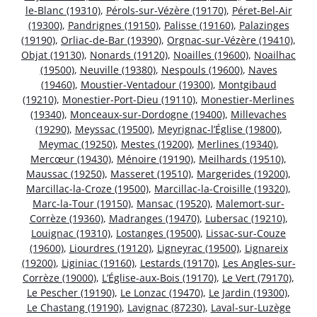
le-Blanc (19310)
,
Pérols-sur-Vézère (19170)
,
Péret-Bel-Air
(19300)
,
Pandrignes (19150)
,
Palisse (19160)
,
Palazinges
(19190)
,
Orliac-de-Bar (19390)
,
Orgnac-sur-Vézère (19410)
,
Objat (19130)
,
Nonards (19120)
,
Noailles (19600)
,
Noailhac
(19500)
,
Neuville (19380)
,
Nespouls (19600)
,
Naves
(19460)
,
Moustier-Ventadour (19300)
,
Montgibaud
(19210)
,
Monestier-Port-Dieu (19110)
,
Monestier-Merlines
(19340)
,
Monceaux-sur-Dordogne (19400)
,
Millevaches
(19290)
,
Meyssac (19500)
,
Meyrignac-l’Église (19800)
,
Meymac (19250)
,
Mestes (19200)
,
Merlines (19340)
,
Mercœur (19430)
,
Ménoire (19190)
,
Meilhards (19510)
,
Maussac (19250)
,
Masseret (19510)
,
Margerides (19200)
,
Marcillac-la-Croze (19500)
,
Marcillac-la-Croisille (19320)
,
Marc-la-Tour (19150)
,
Mansac (19520)
,
Malemort-sur-
Corrèze (19360)
,
Madranges (19470)
,
Lubersac (19210)
,
Louignac (19310)
,
Lostanges (19500)
,
Lissac-sur-Couze
(19600)
,
Liourdres (19120)
,
Ligneyrac (19500)
,
Lignareix
(19200)
,
Liginiac (19160)
,
Lestards (19170)
,
Les Angles-sur-
Corrèze (19000)
,
L’Église-aux-Bois (19170)
,
Le Vert (79170)
,
Le Pescher (19190)
,
Le Lonzac (19470)
,
Le Jardin (19300)
,
Le Chastang (19190)
,
Lavignac (87230)
,
Laval-sur-Luzège