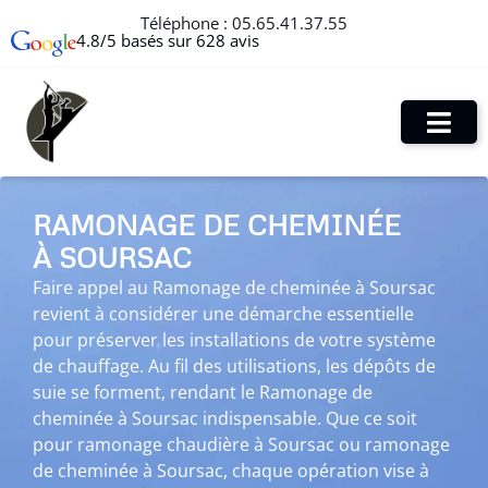
Téléphone :
05.65.41.37.55
4.8/5 basés sur 628 avis
RAMONAGE DE CHEMINÉE
À SOURSAC
Faire appel au Ramonage de cheminée à Soursac
revient à considérer une démarche essentielle
pour préserver les installations de votre système
de chauffage. Au fil des utilisations, les dépôts de
suie se forment, rendant le Ramonage de
cheminée à Soursac indispensable. Que ce soit
pour ramonage chaudière à Soursac ou ramonage
de cheminée à Soursac, chaque opération vise à