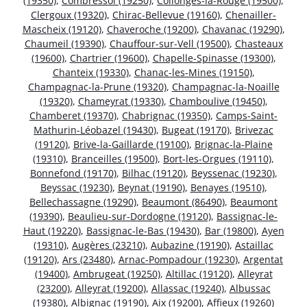
(19350)
,
Combressol (19250)
,
Collonges-la-Rouge (19500)
,
Clergoux (19320)
,
Chirac-Bellevue (19160)
,
Chenailler-
Mascheix (19120)
,
Chaveroche (19200)
,
Chavanac (19290)
,
Chaumeil (19390)
,
Chauffour-sur-Vell (19500)
,
Chasteaux
(19600)
,
Chartrier (19600)
,
Chapelle-Spinasse (19300)
,
Chanteix (19330)
,
Chanac-les-Mines (19150)
,
Champagnac-la-Prune (19320)
,
Champagnac-la-Noaille
(19320)
,
Chameyrat (19330)
,
Chamboulive (19450)
,
Chamberet (19370)
,
Chabrignac (19350)
,
Camps-Saint-
Mathurin-Léobazel (19430)
,
Bugeat (19170)
,
Brivezac
(19120)
,
Brive-la-Gaillarde (19100)
,
Brignac-la-Plaine
(19310)
,
Branceilles (19500)
,
Bort-les-Orgues (19110)
,
Bonnefond (19170)
,
Bilhac (19120)
,
Beyssenac (19230)
,
Beyssac (19230)
,
Beynat (19190)
,
Benayes (19510)
,
Bellechassagne (19290)
,
Beaumont (86490)
,
Beaumont
(19390)
,
Beaulieu-sur-Dordogne (19120)
,
Bassignac-le-
Haut (19220)
,
Bassignac-le-Bas (19430)
,
Bar (19800)
,
Ayen
(19310)
,
Augères (23210)
,
Aubazine (19190)
,
Astaillac
(19120)
,
Ars (23480)
,
Arnac-Pompadour (19230)
,
Argentat
(19400)
,
Ambrugeat (19250)
,
Altillac (19120)
,
Alleyrat
(23200)
,
Alleyrat (19200)
,
Allassac (19240)
,
Albussac
(19380)
,
Albignac (19190)
,
Aix (19200)
,
Affieux (19260)