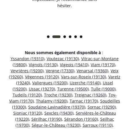
hésiter.
Nous sommes également disponible à
:
Yssandon (19310)
,
Voutezac (19130)
,
Vitrac-sur-Montane
(19800)
,
Vignols (19130)
,
Vigeois (19410)
,
Viam (19170)
,
Veyrières (19200)
,
Vergne (17330)
,
Venarsal (19360)
,
Veix
(19260)
,
Végennes (19120)
,
Vars-sur-Roseix (19130)
,
Varetz
(19240)
,
Valiergues (19200)
,
Uzerche (19140)
,
Ussel
(19200)
,
Ussac (19270)
,
Turenne (19500)
,
Tulle (19000)
,
Tudeils (19120)
,
Troche (19230)
,
Treignac (19260)
,
Toy-
Viam (19170)
,
Thalamy (19200)
,
Tarnac (19170)
,
Soudeilles
(19300)
,
Soudaine-Lavinadière (19370)
,
Sornac (19290)
,
Sioniac (19120)
,
Sexcles (19430)
,
Servières-le-Château
(19220)
,
Sérilhac (19190)
,
Sérandon (19160)
,
Seilhac
(19700)
,
Ségur-le-Château (19230)
,
Sarroux (19110)
,