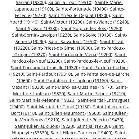
Sarran (19800)
,
Salon-la-Tour (19510)
,
Sainte-Marie-
Lapanouze (19160)
,
Sainte-Fortunade (19490)
,
Sainte-
Féréole (19270)
,
Saint-Yrieix-le-Déjalat (19300)
,
Saint-
Ybard (19140)
,
Saint-Victour (19200)
,
Saint-Viance (19240)
,
Saint-Sylvain (19380)
,
Saint-Sulpice-les-Bois (19250)
,
Saint-Sornin-Lavolps (19230)
,
Saint-Solve (19130)
,
Saint-
Setiers (19290)
,
Saint-Salvadour (19700)
,
Saint-Privat
(19220)
,
Saint-Priest-de-Gimel (19800)
,
Saint-Pardoux-
l’Ortigier (19270)
,
Saint-Pardoux-le-Vieux (19200)
,
Saint-
Pardoux-le-Neuf (23200)
,
Saint-Pardoux-le-Neuf (19200)
,
Saint-Pardoux-la-Croisille (19320)
,
Saint-Pardoux-Corbier
(19210)
,
Saint-Pardoux (79310)
,
Saint-Pantaléon-de-Larche
(19600)
,
Saint-Pantaléon-de-Lapleau (19160)
,
Saint-
Mexant (19330)
,
Saint-Merd-les-Oussines (19170)
,
Saint-
Merd-de-Lapleau (19320)
,
Saint-Martin-Sepert (19210)
,
Saint-Martin-la-Méanne (19320)
,
Saint-Martial-Entraygues
(19400)
,
Saint-Martial-de-Gimel (19150)
,
Saint-Julien-près-
Bort (19110)
,
Saint-Julien-Maumont (19500)
,
Saint-Julien-
le-Vendômois (19210)
,
Saint-Julien-le-Pèlerin (19430)
,
Saint-Julien-aux-Bois (19220)
,
Saint-Jal (19700)
,
Saint-
Hippolyte (33330)
,
Saint-Hilaire-Taurieux (19400)
,
Saint-