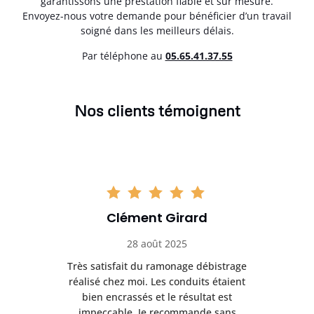
garantissons une prestation fiable et sur mesure.
Envoyez-nous votre demande pour bénéficier d’un travail
soigné dans les meilleurs délais.
Par téléphone au
05.65.41.37.55
Nos clients témoignent
Clément Girard
28 août 2025
e
Très satisfait du ramonage débistrage
née.
réalisé chez moi. Les conduits étaient
déb
et
bien encrassés et le résultat est
ret
 et
impeccable. Je recommande sans