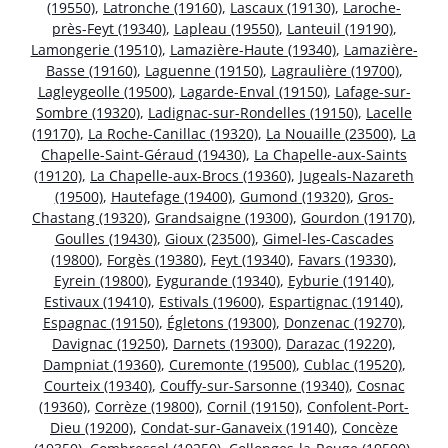
(19550)
,
Latronche (19160)
,
Lascaux (19130)
,
Laroche-
près-Feyt (19340)
,
Lapleau (19550)
,
Lanteuil (19190)
,
Lamongerie (19510)
,
Lamazière-Haute (19340)
,
Lamazière-
Basse (19160)
,
Laguenne (19150)
,
Lagraulière (19700)
,
Lagleygeolle (19500)
,
Lagarde-Enval (19150)
,
Lafage-sur-
Sombre (19320)
,
Ladignac-sur-Rondelles (19150)
,
Lacelle
(19170)
,
La Roche-Canillac (19320)
,
La Nouaille (23500)
,
La
Chapelle-Saint-Géraud (19430)
,
La Chapelle-aux-Saints
(19120)
,
La Chapelle-aux-Brocs (19360)
,
Jugeals-Nazareth
(19500)
,
Hautefage (19400)
,
Gumond (19320)
,
Gros-
Chastang (19320)
,
Grandsaigne (19300)
,
Gourdon (19170)
,
Goulles (19430)
,
Gioux (23500)
,
Gimel-les-Cascades
(19800)
,
Forgès (19380)
,
Feyt (19340)
,
Favars (19330)
,
Eyrein (19800)
,
Eygurande (19340)
,
Eyburie (19140)
,
Estivaux (19410)
,
Estivals (19600)
,
Espartignac (19140)
,
Espagnac (19150)
,
Égletons (19300)
,
Donzenac (19270)
,
Davignac (19250)
,
Darnets (19300)
,
Darazac (19220)
,
Dampniat (19360)
,
Curemonte (19500)
,
Cublac (19520)
,
Courteix (19340)
,
Couffy-sur-Sarsonne (19340)
,
Cosnac
(19360)
,
Corrèze (19800)
,
Cornil (19150)
,
Confolent-Port-
Dieu (19200)
,
Condat-sur-Ganaveix (19140)
,
Concèze