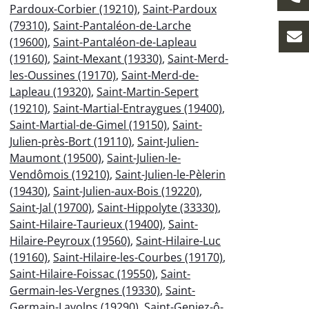
Pardoux-Corbier (19210)
,
Saint-Pardoux
(79310)
,
Saint-Pantaléon-de-Larche
(19600)
,
Saint-Pantaléon-de-Lapleau
(19160)
,
Saint-Mexant (19330)
,
Saint-Merd-
les-Oussines (19170)
,
Saint-Merd-de-
Lapleau (19320)
,
Saint-Martin-Sepert
(19210)
,
Saint-Martial-Entraygues (19400)
,
Saint-Martial-de-Gimel (19150)
,
Saint-
Julien-près-Bort (19110)
,
Saint-Julien-
Maumont (19500)
,
Saint-Julien-le-
Vendômois (19210)
,
Saint-Julien-le-Pèlerin
(19430)
,
Saint-Julien-aux-Bois (19220)
,
Saint-Jal (19700)
,
Saint-Hippolyte (33330)
,
Saint-Hilaire-Taurieux (19400)
,
Saint-
Hilaire-Peyroux (19560)
,
Saint-Hilaire-Luc
(19160)
,
Saint-Hilaire-les-Courbes (19170)
,
Saint-Hilaire-Foissac (19550)
,
Saint-
Germain-les-Vergnes (19330)
,
Saint-
Germain-Lavolps (19290)
,
Saint-Geniez-ô-