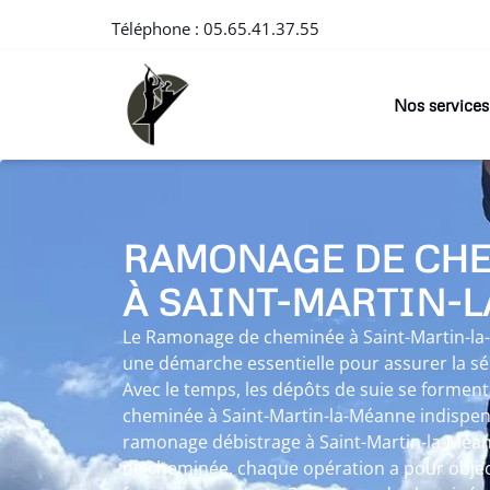
Téléphone :
05.65.41.37.55
Nos services
RAMONAGE DE CH
À SAINT-MARTIN-
Le Ramonage de cheminée à Saint-Martin-la
une démarche essentielle pour assurer la sé
Avec le temps, les dépôts de suie se formen
cheminée à Saint-Martin-la-Méanne indispensa
ramonage débistrage à Saint-Martin-la-Méa
de cheminée, chaque opération a pour object