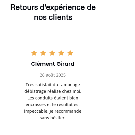
Retours d'expérience de
nos clients
Clément Girard
Romai
28 août 2025
05 se
Très satisfait du ramonage
Excelle
débistrage réalisé chez moi.
ramonag
Les conduits étaient bien
L’interven
encrassés et le résultat est
retrouve
impeccable. Je recommande
fonctionne
sans hésiter.
Rien