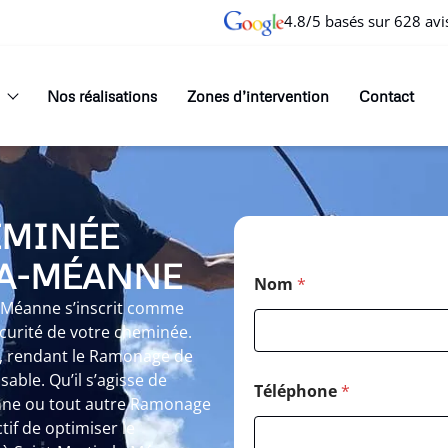
4.8/5 basés sur 628 avi
Nos réalisations
Zones d’intervention
Contact
EMINÉE
LA-MÉANNE
Nom
*
-Méanne s’inscrit comme
curité de votre cheminée.
t, rendant le Ramonage de
ble. Qu’il s’agisse de
Téléphone
*
nne ou tout autre Ramonage
if de optimiser le