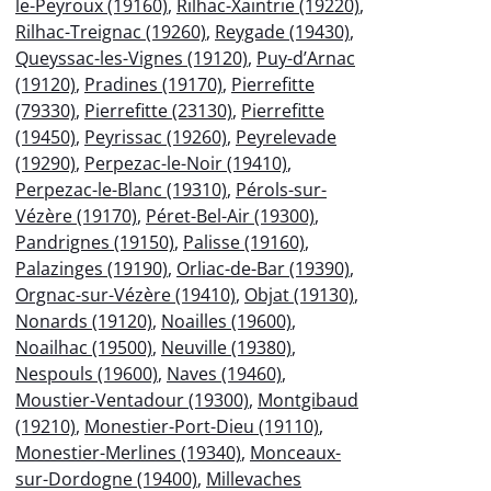
le-Peyroux (19160)
,
Rilhac-Xaintrie (19220)
,
Rilhac-Treignac (19260)
,
Reygade (19430)
,
Queyssac-les-Vignes (19120)
,
Puy-d’Arnac
(19120)
,
Pradines (19170)
,
Pierrefitte
(79330)
,
Pierrefitte (23130)
,
Pierrefitte
(19450)
,
Peyrissac (19260)
,
Peyrelevade
(19290)
,
Perpezac-le-Noir (19410)
,
Perpezac-le-Blanc (19310)
,
Pérols-sur-
Vézère (19170)
,
Péret-Bel-Air (19300)
,
Pandrignes (19150)
,
Palisse (19160)
,
Palazinges (19190)
,
Orliac-de-Bar (19390)
,
Orgnac-sur-Vézère (19410)
,
Objat (19130)
,
Nonards (19120)
,
Noailles (19600)
,
Noailhac (19500)
,
Neuville (19380)
,
Nespouls (19600)
,
Naves (19460)
,
Moustier-Ventadour (19300)
,
Montgibaud
(19210)
,
Monestier-Port-Dieu (19110)
,
Monestier-Merlines (19340)
,
Monceaux-
sur-Dordogne (19400)
,
Millevaches