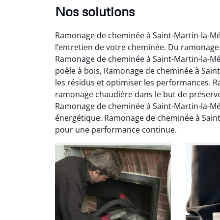
Nos solutions
Ramonage de cheminée à Saint-Martin-la-Mé
l’entretien de votre cheminée. Du ramonage
Ramonage de cheminée à Saint-Martin-la-Méa
poêle à bois, Ramonage de cheminée à Saint
les résidus et optimiser les performances. 
ramonage chaudière dans le but de préserve
Ni
Ramonage de cheminée à Saint-Martin-la-Méann
énergétique. Ramonage de cheminée à Saint
2
pour une performance continue.
Interve
propre
débistr
suite la
du tir