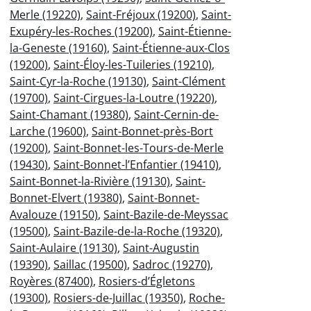
Merle (19220)
,
Saint-Fréjoux (19200)
,
Saint-
Exupéry-les-Roches (19200)
,
Saint-Étienne-
la-Geneste (19160)
,
Saint-Étienne-aux-Clos
(19200)
,
Saint-Éloy-les-Tuileries (19210)
,
Saint-Cyr-la-Roche (19130)
,
Saint-Clément
(19700)
,
Saint-Cirgues-la-Loutre (19220)
,
Saint-Chamant (19380)
,
Saint-Cernin-de-
Larche (19600)
,
Saint-Bonnet-près-Bort
(19200)
,
Saint-Bonnet-les-Tours-de-Merle
(19430)
,
Saint-Bonnet-l’Enfantier (19410)
,
Saint-Bonnet-la-Rivière (19130)
,
Saint-
Bonnet-Elvert (19380)
,
Saint-Bonnet-
Avalouze (19150)
,
Saint-Bazile-de-Meyssac
(19500)
,
Saint-Bazile-de-la-Roche (19320)
,
Saint-Aulaire (19130)
,
Saint-Augustin
(19390)
,
Saillac (19500)
,
Sadroc (19270)
,
Royères (87400)
,
Rosiers-d’Égletons
(19300)
,
Rosiers-de-Juillac (19350)
,
Roche-