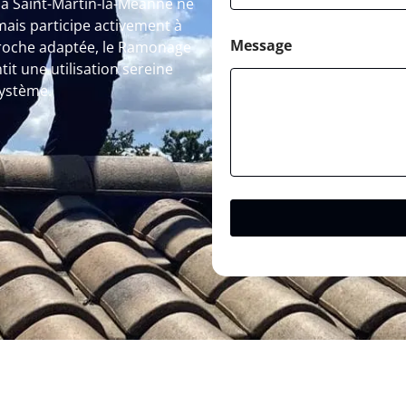
à Saint-Martin-la-Méanne ne
mais participe activement à
Message
pproche adaptée, le Ramonage
it une utilisation sereine
système.