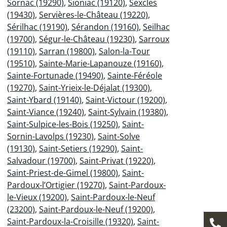
Sornac (19290)
,
Sioniac (19120)
,
Sexcles
(19430)
,
Servières-le-Château (19220)
,
Sérilhac (19190)
,
Sérandon (19160)
,
Seilhac
(19700)
,
Ségur-le-Château (19230)
,
Sarroux
(19110)
,
Sarran (19800)
,
Salon-la-Tour
(19510)
,
Sainte-Marie-Lapanouze (19160)
,
Sainte-Fortunade (19490)
,
Sainte-Féréole
(19270)
,
Saint-Yrieix-le-Déjalat (19300)
,
Saint-Ybard (19140)
,
Saint-Victour (19200)
,
Saint-Viance (19240)
,
Saint-Sylvain (19380)
,
Saint-Sulpice-les-Bois (19250)
,
Saint-
Sornin-Lavolps (19230)
,
Saint-Solve
(19130)
,
Saint-Setiers (19290)
,
Saint-
Salvadour (19700)
,
Saint-Privat (19220)
,
Saint-Priest-de-Gimel (19800)
,
Saint-
Pardoux-l’Ortigier (19270)
,
Saint-Pardoux-
le-Vieux (19200)
,
Saint-Pardoux-le-Neuf
(23200)
,
Saint-Pardoux-le-Neuf (19200)
,
Saint-Pardoux-la-Croisille (19320)
,
Saint-