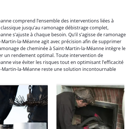
anne comprend l’ensemble des interventions liées à
 classique jusqu’au ramonage débistrage complet,
nne s’ajuste à chaque besoin. Qu’il s’agisse de ramonage
-Martin-la-Méanne agit avec précision afin de supprimer
Ramonage de cheminée à Saint-Martin-la-Méanne intègre le
r un rendement optimal. Toute intervention de
colas Perrin
Yannick Morel
e vise éviter les risques tout en optimisant l’efficacité
-Martin-la-Méanne reste une solution incontournable
2 janvier 2026
12 juillet 2025
ntion rapide et très
Intervention très efficace
 pour le ramonage
pour le ramonage débistrage
age. On sent tout de
de ma cheminée. Le tirage
 différence au niveau
est nettement meilleur et
age. Très satisfait.
plus aucune odeur. Travail
propre et rapide.