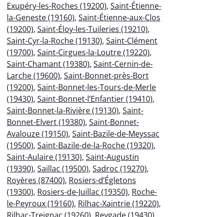
Exupéry-les-Roches (19200)
,
Saint-Étienne-
la-Geneste (19160)
,
Saint-Étienne-aux-Clos
(19200)
,
Saint-Éloy-les-Tuileries (19210)
,
Saint-Cyr-la-Roche (19130)
,
Saint-Clément
(19700)
,
Saint-Cirgues-la-Loutre (19220)
,
Saint-Chamant (19380)
,
Saint-Cernin-de-
Larche (19600)
,
Saint-Bonnet-près-Bort
(19200)
,
Saint-Bonnet-les-Tours-de-Merle
(19430)
,
Saint-Bonnet-l’Enfantier (19410)
,
Saint-Bonnet-la-Rivière (19130)
,
Saint-
Bonnet-Elvert (19380)
,
Saint-Bonnet-
Avalouze (19150)
,
Saint-Bazile-de-Meyssac
(19500)
,
Saint-Bazile-de-la-Roche (19320)
,
Saint-Aulaire (19130)
,
Saint-Augustin
(19390)
,
Saillac (19500)
,
Sadroc (19270)
,
Royères (87400)
,
Rosiers-d’Égletons
(19300)
,
Rosiers-de-Juillac (19350)
,
Roche-
le-Peyroux (19160)
,
Rilhac-Xaintrie (19220)
,
Rilhac-Treignac (19260)
,
Reygade (19430)
,