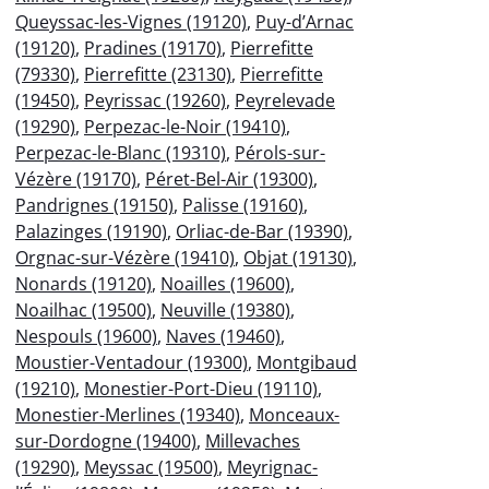
Queyssac-les-Vignes (19120)
,
Puy-d’Arnac
(19120)
,
Pradines (19170)
,
Pierrefitte
(79330)
,
Pierrefitte (23130)
,
Pierrefitte
(19450)
,
Peyrissac (19260)
,
Peyrelevade
(19290)
,
Perpezac-le-Noir (19410)
,
Perpezac-le-Blanc (19310)
,
Pérols-sur-
Vézère (19170)
,
Péret-Bel-Air (19300)
,
Pandrignes (19150)
,
Palisse (19160)
,
Palazinges (19190)
,
Orliac-de-Bar (19390)
,
Orgnac-sur-Vézère (19410)
,
Objat (19130)
,
Nonards (19120)
,
Noailles (19600)
,
Noailhac (19500)
,
Neuville (19380)
,
Nespouls (19600)
,
Naves (19460)
,
Moustier-Ventadour (19300)
,
Montgibaud
(19210)
,
Monestier-Port-Dieu (19110)
,
Monestier-Merlines (19340)
,
Monceaux-
sur-Dordogne (19400)
,
Millevaches
(19290)
,
Meyssac (19500)
,
Meyrignac-