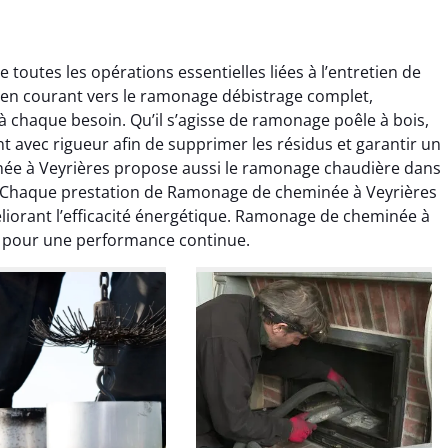
outes les opérations essentielles liées à l’entretien de
ien courant vers le ramonage débistrage complet,
chaque besoin. Qu’il s’agisse de ramonage poêle à bois,
 avec rigueur afin de supprimer les résidus et garantir un
ée à Veyrières propose aussi le ramonage chaudière dans
colas Perrin
Yannick Morel
. Chaque prestation de Ramonage de cheminée à Veyrières
méliorant l’efficacité énergétique. Ramonage de cheminée à
2 janvier 2026
12 juillet 2025
e pour une performance continue.
ntion rapide et très
Intervention très efficace
 pour le ramonage
pour le ramonage débistrage
age. On sent tout de
de ma cheminée. Le tirage
 différence au niveau
est nettement meilleur et
age. Très satisfait.
plus aucune odeur. Travail
propre et rapide.