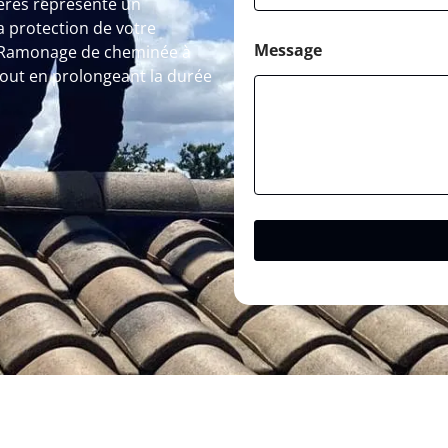
ères représente un
a protection de votre
Message
le Ramonage de cheminée à
out en prolongeant la durée