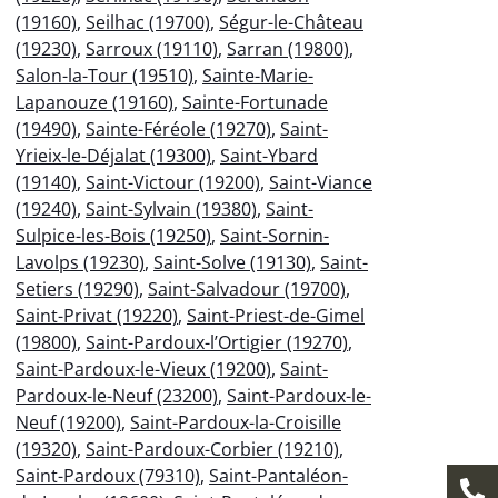
(19160)
,
Seilhac (19700)
,
Ségur-le-Château
(19230)
,
Sarroux (19110)
,
Sarran (19800)
,
Salon-la-Tour (19510)
,
Sainte-Marie-
Lapanouze (19160)
,
Sainte-Fortunade
(19490)
,
Sainte-Féréole (19270)
,
Saint-
Yrieix-le-Déjalat (19300)
,
Saint-Ybard
(19140)
,
Saint-Victour (19200)
,
Saint-Viance
(19240)
,
Saint-Sylvain (19380)
,
Saint-
Sulpice-les-Bois (19250)
,
Saint-Sornin-
Lavolps (19230)
,
Saint-Solve (19130)
,
Saint-
Setiers (19290)
,
Saint-Salvadour (19700)
,
Saint-Privat (19220)
,
Saint-Priest-de-Gimel
(19800)
,
Saint-Pardoux-l’Ortigier (19270)
,
Saint-Pardoux-le-Vieux (19200)
,
Saint-
Pardoux-le-Neuf (23200)
,
Saint-Pardoux-le-
Neuf (19200)
,
Saint-Pardoux-la-Croisille
(19320)
,
Saint-Pardoux-Corbier (19210)
,
Saint-Pardoux (79310)
,
Saint-Pantaléon-