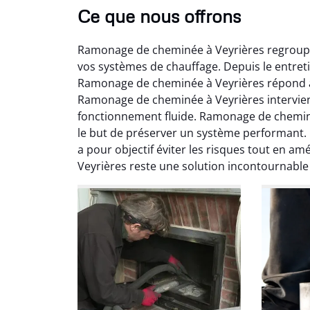
Ce que nous offrons
Ramonage de cheminée à Veyrières regroupe t
vos systèmes de chauffage. Depuis le entret
Ramonage de cheminée à Veyrières répond à 
Ramonage de cheminée à Veyrières intervient
fonctionnement fluide. Ramonage de chemin
Ni
le but de préserver un système performant
a pour objectif éviter les risques tout en a
2
Veyrières reste une solution incontournabl
Interve
propre
débistr
suite la
du tir