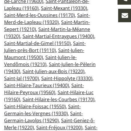
de-Larche (19600)
,
Saint-Pantaléon-de-
Lapleau (19160)
,
Saint-Mexant (19330)
,
Saint-Merd-les-Oussines (19170)
,
Saint-
Merd-de-Lapleau (19320)
,
Saint-Martin-
Sepert (19210)
,
Saint-Martin-la-Méanne
(19320)
,
Saint-Martial-Entraygues (19400)
,
Saint-Martial-de-Gimel (19150)
,
Saint-
Julien-près-Bort (19110)
,
Saint-Julien-
Maumont (19500)
,
Saint-Julien-le-
Vendômois (19210)
,
Saint-Julien-le-Pèlerin
(19430)
,
Saint-Julien-aux-Bois (19220)
,
Saint-Jal (19700)
,
Saint-Hippolyte (33330)
,
Saint-Hilaire-Taurieux (19400)
,
Saint-
Hilaire-Peyroux (19560)
,
Saint-Hilaire-Luc
(19160)
,
Saint-Hilaire-les-Courbes (19170)
,
Saint-Hilaire-Foissac (19550)
,
Saint-
Germain-les-Vergnes (19330)
,
Saint-
Germain-Lavolps (19290)
,
Saint-Geniez-ô-
Merle (19220)
,
Saint-Fréjoux (19200)
,
Saint-