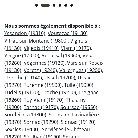
Nous sommes également disponible à
:
Yssandon (19310)
,
Voutezac (19130)
,
Vitrac-sur-Montane (19800)
,
Vignols
(19130)
,
Vigeois (19410)
,
Viam (19170)
,
Vergne (17330)
,
Venarsal (19360)
,
Veix
(19260)
,
Végennes (19120)
,
Vars-sur-Roseix
(19130)
,
Varetz (19240)
,
Valiergues (19200)
,
Uzerche (19140)
,
Ussel (19200)
,
Ussac
(19270)
,
Turenne (19500)
,
Tulle (19000)
,
Tudeils (19120)
,
Troche (19230)
,
Treignac
(19260)
,
Toy-Viam (19170)
,
Thalamy
(19200)
,
Tarnac (19170)
,
Soursac (19550)
,
Soudeilles (19300)
,
Soudaine-Lavinadière
(19370)
,
Sornac (19290)
,
Sioniac (19120)
,
Sexcles (19430)
,
Servières-le-Château
(19220)
,
Sérilhac (19190)
,
Sérandon