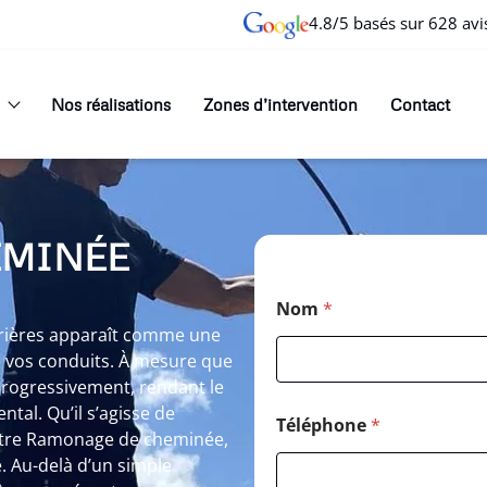
4.8/5 basés sur 628 avi
Nos réalisations
Zones d’intervention
Contact
EMINÉE
Nom
*
rières apparaît comme une
e vos conduits. À mesure que
 progressivement, rendant le
al. Qu’il s’agisse de
Téléphone
*
utre Ramonage de cheminée,
é. Au-delà d’un simple