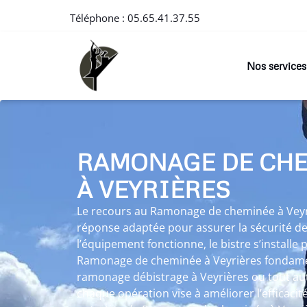
Téléphone :
05.65.41.37.55
Nos services
RAMONAGE DE CH
À VEYRIÈRES
Le recours au Ramonage de cheminée à Vey
réponse adaptée pour assurer la sécurité d
l’équipement fonctionne, le bistre s’installe
Ramonage de cheminée à Veyrières fondament
ramonage débistrage à Veyrières ou tout a
chaque opération vise à améliorer l’efficacit