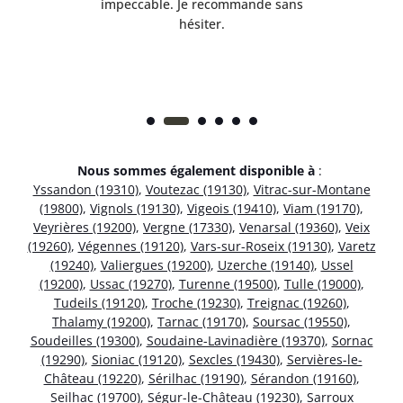
 et
impeccable. Je recommande sans
hésiter.
Nous sommes également disponible à
:
Yssandon (19310)
,
Voutezac (19130)
,
Vitrac-sur-Montane
(19800)
,
Vignols (19130)
,
Vigeois (19410)
,
Viam (19170)
,
Veyrières (19200)
,
Vergne (17330)
,
Venarsal (19360)
,
Veix
(19260)
,
Végennes (19120)
,
Vars-sur-Roseix (19130)
,
Varetz
(19240)
,
Valiergues (19200)
,
Uzerche (19140)
,
Ussel
(19200)
,
Ussac (19270)
,
Turenne (19500)
,
Tulle (19000)
,
Tudeils (19120)
,
Troche (19230)
,
Treignac (19260)
,
Thalamy (19200)
,
Tarnac (19170)
,
Soursac (19550)
,
Soudeilles (19300)
,
Soudaine-Lavinadière (19370)
,
Sornac
(19290)
,
Sioniac (19120)
,
Sexcles (19430)
,
Servières-le-
Château (19220)
,
Sérilhac (19190)
,
Sérandon (19160)
,
Seilhac (19700)
,
Ségur-le-Château (19230)
,
Sarroux