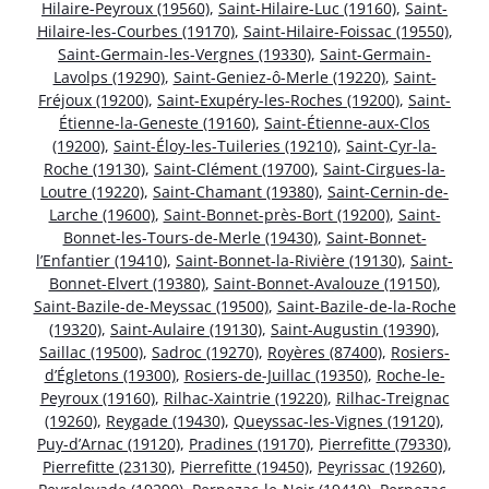
Hilaire-Peyroux (19560)
,
Saint-Hilaire-Luc (19160)
,
Saint-
Hilaire-les-Courbes (19170)
,
Saint-Hilaire-Foissac (19550)
,
Saint-Germain-les-Vergnes (19330)
,
Saint-Germain-
Lavolps (19290)
,
Saint-Geniez-ô-Merle (19220)
,
Saint-
Fréjoux (19200)
,
Saint-Exupéry-les-Roches (19200)
,
Saint-
Étienne-la-Geneste (19160)
,
Saint-Étienne-aux-Clos
(19200)
,
Saint-Éloy-les-Tuileries (19210)
,
Saint-Cyr-la-
Roche (19130)
,
Saint-Clément (19700)
,
Saint-Cirgues-la-
Loutre (19220)
,
Saint-Chamant (19380)
,
Saint-Cernin-de-
Larche (19600)
,
Saint-Bonnet-près-Bort (19200)
,
Saint-
Bonnet-les-Tours-de-Merle (19430)
,
Saint-Bonnet-
l’Enfantier (19410)
,
Saint-Bonnet-la-Rivière (19130)
,
Saint-
Bonnet-Elvert (19380)
,
Saint-Bonnet-Avalouze (19150)
,
Saint-Bazile-de-Meyssac (19500)
,
Saint-Bazile-de-la-Roche
(19320)
,
Saint-Aulaire (19130)
,
Saint-Augustin (19390)
,
Saillac (19500)
,
Sadroc (19270)
,
Royères (87400)
,
Rosiers-
d’Égletons (19300)
,
Rosiers-de-Juillac (19350)
,
Roche-le-
Peyroux (19160)
,
Rilhac-Xaintrie (19220)
,
Rilhac-Treignac
(19260)
,
Reygade (19430)
,
Queyssac-les-Vignes (19120)
,
Puy-d’Arnac (19120)
,
Pradines (19170)
,
Pierrefitte (79330)
,
Pierrefitte (23130)
,
Pierrefitte (19450)
,
Peyrissac (19260)
,