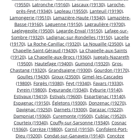
(19550)
,
Latronche (19160)
,
Lascaux (19130)
,
Laroche-
près-Feyt (19340)
,
Lapleau (19550)
,
Lanteuil (19190)
,
Lamongerie (19510)
,
Lamazière-Haute (19340)
,
Lamazière-
Basse (19160)
,
Laguenne (19150)
,
Lagraulière (19700)
,
Lagleygeolle (19500)
,
Lagarde-Enval (19150)
,
Lafage-sur-
Sombre (19320)
,
Ladignac-sur-Rondelles (19150)
,
Lacelle
(19170)
,
La Roche-Canillac (19320)
,
La Nouaille (23500)
,
La
Chapelle-Saint-Géraud (19430)
,
La Chapelle-aux-Saints
(19120)
,
La Chapelle-aux-Brocs (19360)
,
Jugeals-Nazareth
(19500)
,
Hautefage (19400)
,
Gumond (19320)
,
Gros-
Chastang (19320)
,
Grandsaigne (19300)
,
Gourdon (19170)
,
Goulles (19430)
,
Gioux (23500)
,
Gimel-les-Cascades
(19800)
,
Forgès (19380)
,
Feyt (19340)
,
Favars (19330)
,
Eyrein (19800)
,
Eygurande (19340)
,
Eyburie (19140)
,
Estivaux (19410)
,
Estivals (19600)
,
Espartignac (19140)
,
Espagnac (19150)
,
Égletons (19300)
,
Donzenac (19270)
,
Davignac (19250)
,
Darnets (19300)
,
Darazac (19220)
,
Dampniat (19360)
,
Curemonte (19500)
,
Cublac (19520)
,
Courteix (19340)
,
Couffy-sur-Sarsonne (19340)
,
Cosnac
(19360)
,
Corrèze (19800)
,
Cornil (19150)
,
Confolent-Port-
Dieu (19200)
,
Condat-sur-Ganaveix (19140)
,
Concèze