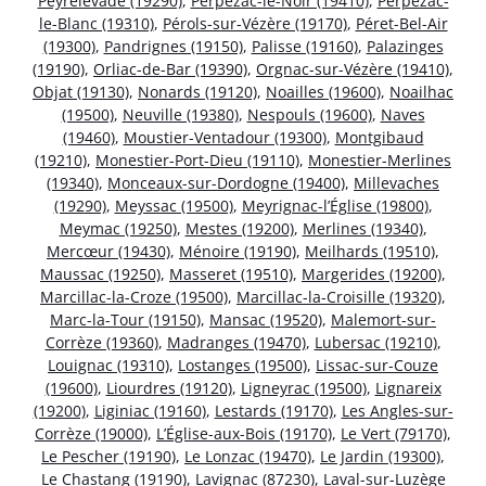
Peyrelevade (19290)
,
Perpezac-le-Noir (19410)
,
Perpezac-
le-Blanc (19310)
,
Pérols-sur-Vézère (19170)
,
Péret-Bel-Air
(19300)
,
Pandrignes (19150)
,
Palisse (19160)
,
Palazinges
(19190)
,
Orliac-de-Bar (19390)
,
Orgnac-sur-Vézère (19410)
,
Objat (19130)
,
Nonards (19120)
,
Noailles (19600)
,
Noailhac
(19500)
,
Neuville (19380)
,
Nespouls (19600)
,
Naves
(19460)
,
Moustier-Ventadour (19300)
,
Montgibaud
(19210)
,
Monestier-Port-Dieu (19110)
,
Monestier-Merlines
(19340)
,
Monceaux-sur-Dordogne (19400)
,
Millevaches
(19290)
,
Meyssac (19500)
,
Meyrignac-l’Église (19800)
,
Meymac (19250)
,
Mestes (19200)
,
Merlines (19340)
,
Mercœur (19430)
,
Ménoire (19190)
,
Meilhards (19510)
,
Maussac (19250)
,
Masseret (19510)
,
Margerides (19200)
,
Marcillac-la-Croze (19500)
,
Marcillac-la-Croisille (19320)
,
Marc-la-Tour (19150)
,
Mansac (19520)
,
Malemort-sur-
Corrèze (19360)
,
Madranges (19470)
,
Lubersac (19210)
,
Louignac (19310)
,
Lostanges (19500)
,
Lissac-sur-Couze
(19600)
,
Liourdres (19120)
,
Ligneyrac (19500)
,
Lignareix
(19200)
,
Liginiac (19160)
,
Lestards (19170)
,
Les Angles-sur-
Corrèze (19000)
,
L’Église-aux-Bois (19170)
,
Le Vert (79170)
,
Le Pescher (19190)
,
Le Lonzac (19470)
,
Le Jardin (19300)
,
Le Chastang (19190)
,
Lavignac (87230)
,
Laval-sur-Luzège