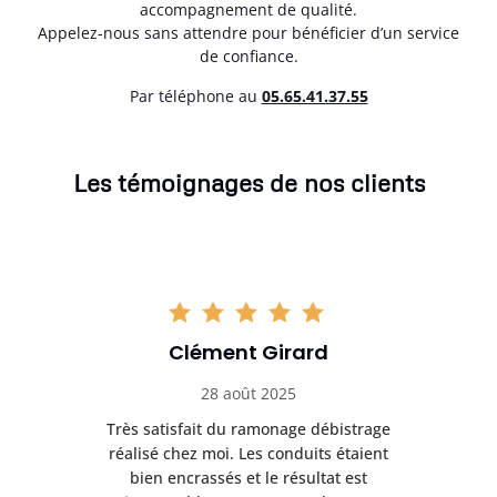
accompagnement de qualité.
Appelez-nous sans attendre pour bénéficier d’un service
de confiance.
Par téléphone au
05.65.41.37.55
Les témoignages de nos clients
Clément Girard
28 août 2025
e
Très satisfait du ramonage débistrage
née.
réalisé chez moi. Les conduits étaient
déb
et
bien encrassés et le résultat est
ret