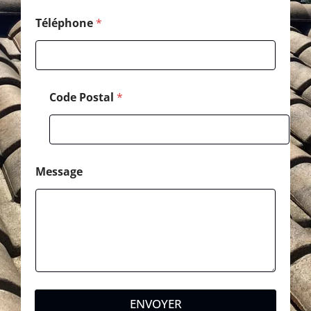
p
h
Téléphone
*
o
n
e
Code Postal
*
Message
ENVOYER