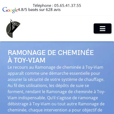
Téléphone :
05.65.41.37.55
4.8/5 basés sur 628 avis
RAMONAGE DE CHEMINÉE
À TOY-VIAM
Le recours au Ramonage de cheminée à Toy-Viam
apparaît comme une démarche essentielle pour
assurer la sécurité de votre système de chauffage.
Au fil des utilisations, les dépôts de suie se
forment, rendant le Ramonage de cheminée à Toy-
Viam indispensable. Qu’il s’agisse de ramonage
débistrage à Toy-Viam ou tout autre Ramonage de
cheminée, chaque intervention a pour objectif de