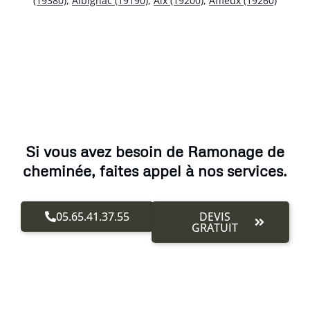
(19380)
,
Albignac (19190)
,
Aix (19200)
,
Affieux (19260)
Si vous avez besoin de Ramonage de
cheminée, faites appel à nos services.
05.65.41.37.55
DEVIS
GRATUIT