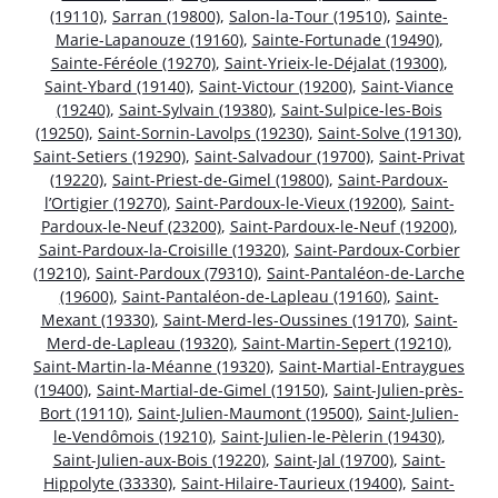
(19110)
,
Sarran (19800)
,
Salon-la-Tour (19510)
,
Sainte-
Marie-Lapanouze (19160)
,
Sainte-Fortunade (19490)
,
Sainte-Féréole (19270)
,
Saint-Yrieix-le-Déjalat (19300)
,
Saint-Ybard (19140)
,
Saint-Victour (19200)
,
Saint-Viance
(19240)
,
Saint-Sylvain (19380)
,
Saint-Sulpice-les-Bois
(19250)
,
Saint-Sornin-Lavolps (19230)
,
Saint-Solve (19130)
,
Saint-Setiers (19290)
,
Saint-Salvadour (19700)
,
Saint-Privat
(19220)
,
Saint-Priest-de-Gimel (19800)
,
Saint-Pardoux-
l’Ortigier (19270)
,
Saint-Pardoux-le-Vieux (19200)
,
Saint-
Pardoux-le-Neuf (23200)
,
Saint-Pardoux-le-Neuf (19200)
,
Saint-Pardoux-la-Croisille (19320)
,
Saint-Pardoux-Corbier
(19210)
,
Saint-Pardoux (79310)
,
Saint-Pantaléon-de-Larche
(19600)
,
Saint-Pantaléon-de-Lapleau (19160)
,
Saint-
Mexant (19330)
,
Saint-Merd-les-Oussines (19170)
,
Saint-
Merd-de-Lapleau (19320)
,
Saint-Martin-Sepert (19210)
,
Saint-Martin-la-Méanne (19320)
,
Saint-Martial-Entraygues
(19400)
,
Saint-Martial-de-Gimel (19150)
,
Saint-Julien-près-
Bort (19110)
,
Saint-Julien-Maumont (19500)
,
Saint-Julien-
le-Vendômois (19210)
,
Saint-Julien-le-Pèlerin (19430)
,
Saint-Julien-aux-Bois (19220)
,
Saint-Jal (19700)
,
Saint-
Hippolyte (33330)
,
Saint-Hilaire-Taurieux (19400)
,
Saint-