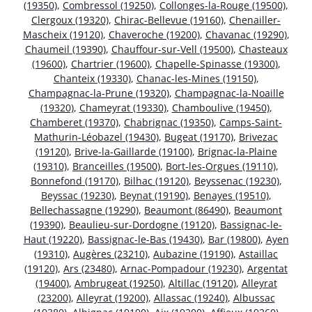
(19350)
,
Combressol (19250)
,
Collonges-la-Rouge (19500)
,
Clergoux (19320)
,
Chirac-Bellevue (19160)
,
Chenailler-
Mascheix (19120)
,
Chaveroche (19200)
,
Chavanac (19290)
,
Chaumeil (19390)
,
Chauffour-sur-Vell (19500)
,
Chasteaux
(19600)
,
Chartrier (19600)
,
Chapelle-Spinasse (19300)
,
Chanteix (19330)
,
Chanac-les-Mines (19150)
,
Champagnac-la-Prune (19320)
,
Champagnac-la-Noaille
(19320)
,
Chameyrat (19330)
,
Chamboulive (19450)
,
Chamberet (19370)
,
Chabrignac (19350)
,
Camps-Saint-
Mathurin-Léobazel (19430)
,
Bugeat (19170)
,
Brivezac
(19120)
,
Brive-la-Gaillarde (19100)
,
Brignac-la-Plaine
(19310)
,
Branceilles (19500)
,
Bort-les-Orgues (19110)
,
Bonnefond (19170)
,
Bilhac (19120)
,
Beyssenac (19230)
,
Beyssac (19230)
,
Beynat (19190)
,
Benayes (19510)
,
Bellechassagne (19290)
,
Beaumont (86490)
,
Beaumont
(19390)
,
Beaulieu-sur-Dordogne (19120)
,
Bassignac-le-
Haut (19220)
,
Bassignac-le-Bas (19430)
,
Bar (19800)
,
Ayen
(19310)
,
Augères (23210)
,
Aubazine (19190)
,
Astaillac
(19120)
,
Ars (23480)
,
Arnac-Pompadour (19230)
,
Argentat
(19400)
,
Ambrugeat (19250)
,
Altillac (19120)
,
Alleyrat
(23200)
,
Alleyrat (19200)
,
Allassac (19240)
,
Albussac