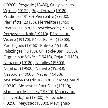
(19260)
,
Reygade (19430)
,
Queyssac-les-
Vignes (19120)
,
Puy-d’Arnac (19120)
,
Pradines (19170)
,
Pierrefitte (79330)
,
Pierrefitte (23130)
,
Pierrefitte (19450)
,
Peyrissac (19260)
,
Peyrelevade (19290)
,
Perpezac-le-Noir (19410)
,
Pérols-sur-
Vézère (19170)
,
Péret-Bel-Air (19300)
,
Pandrignes (19150)
,
Palisse (19160)
,
Palazinges (19190)
,
Orliac-de-Bar (19390)
,
Orgnac-sur-Vézère (19410)
,
Objat (19130)
,
Nonards (19120)
,
Noailles (19600)
,
Noailhac (19500)
,
Neuville (19380)
,
Nespouls (19600)
,
Naves (19460)
,
Moustier-Ventadour (19300)
,
Montgibaud
(19210)
,
Monestier-Port-Dieu (19110)
,
Monestier-Merlines (19340)
,
Monceaux-
sur-Dordogne (19400)
,
Millevaches
(19290)
,
Meyssac (19500)
,
Meyrignac-