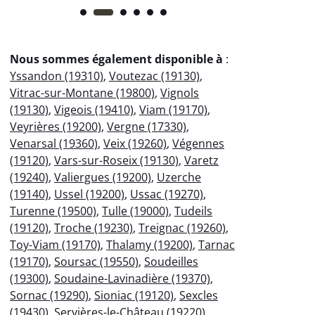
Nous sommes également disponible à
:
Yssandon (19310)
,
Voutezac (19130)
,
Vitrac-sur-Montane (19800)
,
Vignols
(19130)
,
Vigeois (19410)
,
Viam (19170)
,
Veyrières (19200)
,
Vergne (17330)
,
Venarsal (19360)
,
Veix (19260)
,
Végennes
(19120)
,
Vars-sur-Roseix (19130)
,
Varetz
(19240)
,
Valiergues (19200)
,
Uzerche
(19140)
,
Ussel (19200)
,
Ussac (19270)
,
Turenne (19500)
,
Tulle (19000)
,
Tudeils
(19120)
,
Troche (19230)
,
Treignac (19260)
,
Toy-Viam (19170)
,
Thalamy (19200)
,
Tarnac
(19170)
,
Soursac (19550)
,
Soudeilles
(19300)
,
Soudaine-Lavinadière (19370)
,
Sornac (19290)
,
Sioniac (19120)
,
Sexcles
(19430)
,
Servières-le-Château (19220)
,