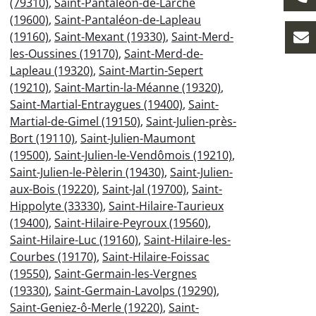
(79310)
,
Saint-Pantaléon-de-Larche
(19600)
,
Saint-Pantaléon-de-Lapleau
(19160)
,
Saint-Mexant (19330)
,
Saint-Merd-
les-Oussines (19170)
,
Saint-Merd-de-
Lapleau (19320)
,
Saint-Martin-Sepert
(19210)
,
Saint-Martin-la-Méanne (19320)
,
Saint-Martial-Entraygues (19400)
,
Saint-
Martial-de-Gimel (19150)
,
Saint-Julien-près-
Bort (19110)
,
Saint-Julien-Maumont
(19500)
,
Saint-Julien-le-Vendômois (19210)
,
Saint-Julien-le-Pèlerin (19430)
,
Saint-Julien-
aux-Bois (19220)
,
Saint-Jal (19700)
,
Saint-
Hippolyte (33330)
,
Saint-Hilaire-Taurieux
(19400)
,
Saint-Hilaire-Peyroux (19560)
,
Saint-Hilaire-Luc (19160)
,
Saint-Hilaire-les-
Courbes (19170)
,
Saint-Hilaire-Foissac
(19550)
,
Saint-Germain-les-Vergnes
(19330)
,
Saint-Germain-Lavolps (19290)
,
Saint-Geniez-ô-Merle (19220)
,
Saint-