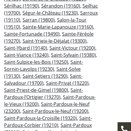
Sérilhac (19190)
,
Sérandon (19160)
,
Seilhac
(19700)
,
Ségur-le-Château (19230)
,
Sarroux
(19110)
,
Sarran (19800)
,
Salon-la-Tour
(19510)
,
Sainte-Marie-Lapanouze (19160)
,
Sainte-Fortunade (19490)
,
Sainte-Féréole
(19270)
,
Saint-Yrieix-le-Déjalat (19300)
,
Saint-Ybard (19140)
,
Saint-Victour (19200)
,
Saint-Viance (19240)
,
Saint-Sylvain (19380)
,
Saint-Sulpice-les-Bois (19250)
,
Saint-
Sornin-Lavolps (19230)
,
Saint-Solve
(19130)
,
Saint-Setiers (19290)
,
Saint-
Salvadour (19700)
,
Saint-Privat (19220)
,
Saint-Priest-de-Gimel (19800)
,
Saint-
Pardoux-l’Ortigier (19270)
,
Saint-Pardoux-
le-Vieux (19200)
,
Saint-Pardoux-le-Neuf
(23200)
,
Saint-Pardoux-le-Neuf (19200)
,
Saint-Pardoux-la-Croisille (19320)
,
Saint-
Pardoux-Corbier (19210)
,
Saint-Pardoux