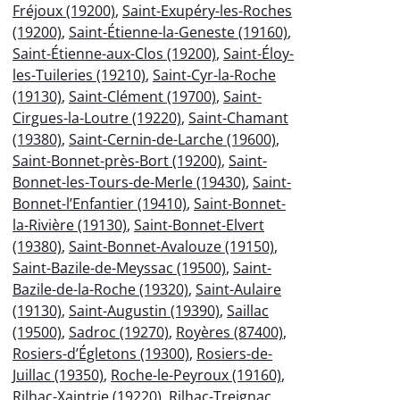
Fréjoux (19200)
,
Saint-Exupéry-les-Roches
(19200)
,
Saint-Étienne-la-Geneste (19160)
,
Saint-Étienne-aux-Clos (19200)
,
Saint-Éloy-
les-Tuileries (19210)
,
Saint-Cyr-la-Roche
(19130)
,
Saint-Clément (19700)
,
Saint-
Cirgues-la-Loutre (19220)
,
Saint-Chamant
(19380)
,
Saint-Cernin-de-Larche (19600)
,
Saint-Bonnet-près-Bort (19200)
,
Saint-
Bonnet-les-Tours-de-Merle (19430)
,
Saint-
Bonnet-l’Enfantier (19410)
,
Saint-Bonnet-
la-Rivière (19130)
,
Saint-Bonnet-Elvert
(19380)
,
Saint-Bonnet-Avalouze (19150)
,
Saint-Bazile-de-Meyssac (19500)
,
Saint-
Bazile-de-la-Roche (19320)
,
Saint-Aulaire
(19130)
,
Saint-Augustin (19390)
,
Saillac
(19500)
,
Sadroc (19270)
,
Royères (87400)
,
Rosiers-d’Égletons (19300)
,
Rosiers-de-
Juillac (19350)
,
Roche-le-Peyroux (19160)
,
Rilhac-Xaintrie (19220)
,
Rilhac-Treignac