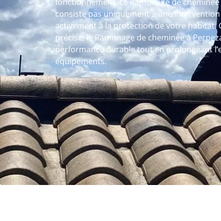
fonctionnement. Le Ramonage de cheminée à
consiste pas uniquement à une intervention 
activement à la protection de votre habitat
précise, le Ramonage de cheminée à Perpeza
performance durable tout en prolongeant l’e
équipements.