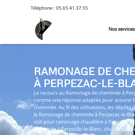
Téléphone :
05.65.41.37.55
Nos services
RAMONAGE DE CH
À PERPEZAC-LE-BL
Le recours au Ramonage de cheminée à Perp
comme une réponse adaptée pour assurer la
cheminée. Au fil des utilisations, les dépôts
le Ramonage de cheminée à Perpezac-le-Blan
soit pour ramonage chaudière à Perpezac-l
cheminée à Perpezac-le-Blanc, chaque passag