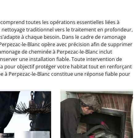
omprend toutes les opérations essentielles liées à
 nettoyage traditionnel vers le traitement en profondeur,
s’adapte à chaque besoin. Dans le cadre de ramonage
erpezac-le-Blanc opère avec précision afin de supprimer
Ramonage de cheminée à Perpezac-le-Blanc inclut
colas Perrin
Yannick Morel
erver une installation fiable. Toute intervention de
pour objectif protéger votre habitat tout en renforçant
2 janvier 2026
12 juillet 2025
 à Perpezac-le-Blanc constitue une réponse fiable pour
ntion rapide et très
Intervention très efficace
 pour le ramonage
pour le ramonage débistrage
age. On sent tout de
de ma cheminée. Le tirage
 différence au niveau
est nettement meilleur et
age. Très satisfait.
plus aucune odeur. Travail
propre et rapide.