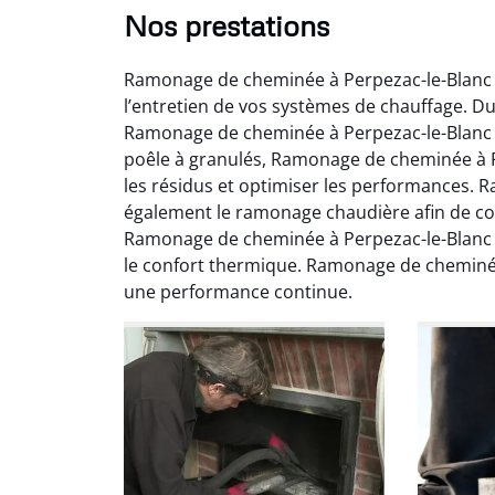
Nos prestations
Ramonage de cheminée à Perpezac-le-Blanc c
l’entretien de vos systèmes de chauffage. Du
Ramonage de cheminée à Perpezac-le-Blanc 
poêle à granulés, Ramonage de cheminée à P
les résidus et optimiser les performances. 
Ni
également le ramonage chaudière afin de cons
Ramonage de cheminée à Perpezac-le-Blanc a 
2
le confort thermique. Ramonage de cheminée
Interve
une performance continue.
propre
débistr
suite la
du tir