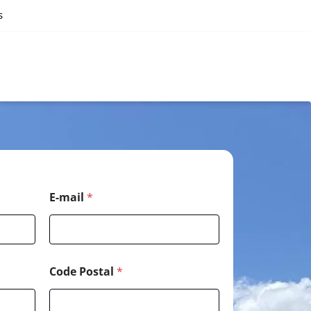
s
E-mail
*
Code Postal
*