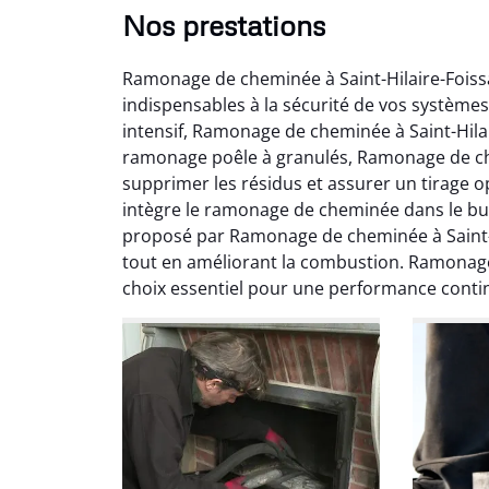
Nos prestations
Ramonage de cheminée à Saint-Hilaire-Foissa
indispensables à la sécurité de vos système
intensif, Ramonage de cheminée à Saint-Hilair
ramonage poêle à granulés, Ramonage de chem
supprimer les résidus et assurer un tirage 
intègre le ramonage de cheminée dans le but 
Ni
proposé par Ramonage de cheminée à Saint-Hil
tout en améliorant la combustion. Ramonag
2
choix essentiel pour une performance conti
Interve
propre
débistr
suite la
du tir