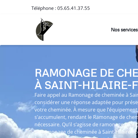
Téléphone :
05.65.41.37.55
Nos services
RAMONAGE DE CH
À SAINT-HILAIRE-
Faire appel au Ramonage de cheminée à Saint
considérer une réponse adaptée pour préserv
votre cheminée. À mesure que l’équipement 
s’accumulent, rendant le Ramonage de chemi
nécessaire. Qu’il s’agisse de ramonage chaud
ou ramonage de cheminée à Saint-Hilaire-Fo