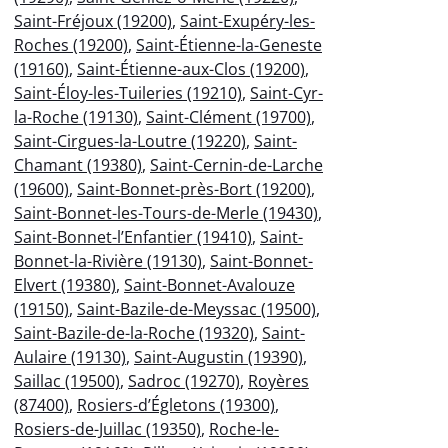
Saint-Fréjoux (19200)
,
Saint-Exupéry-les-
Roches (19200)
,
Saint-Étienne-la-Geneste
(19160)
,
Saint-Étienne-aux-Clos (19200)
,
Saint-Éloy-les-Tuileries (19210)
,
Saint-Cyr-
la-Roche (19130)
,
Saint-Clément (19700)
,
Saint-Cirgues-la-Loutre (19220)
,
Saint-
Chamant (19380)
,
Saint-Cernin-de-Larche
(19600)
,
Saint-Bonnet-près-Bort (19200)
,
Saint-Bonnet-les-Tours-de-Merle (19430)
,
Saint-Bonnet-l’Enfantier (19410)
,
Saint-
Bonnet-la-Rivière (19130)
,
Saint-Bonnet-
Elvert (19380)
,
Saint-Bonnet-Avalouze
(19150)
,
Saint-Bazile-de-Meyssac (19500)
,
Saint-Bazile-de-la-Roche (19320)
,
Saint-
Aulaire (19130)
,
Saint-Augustin (19390)
,
Saillac (19500)
,
Sadroc (19270)
,
Royères
(87400)
,
Rosiers-d’Égletons (19300)
,
Rosiers-de-Juillac (19350)
,
Roche-le-