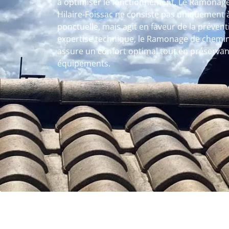
à optimiser le fonctionnement. Le Ramonage
Hilaire-Foissac ne consiste pas uniquement 
ponctuelle, mais agit en faveur de la préven
expertise technique, le Ramonage de cheminé
assure un confort optimal tout en préservant
équipements.