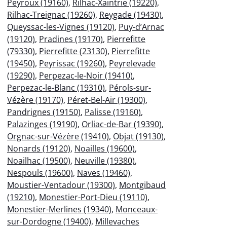
Peyroux (19160)
,
Rilhac-Xaintrie (19220)
,
Rilhac-Treignac (19260)
,
Reygade (19430)
,
Queyssac-les-Vignes (19120)
,
Puy-d’Arnac
(19120)
,
Pradines (19170)
,
Pierrefitte
(79330)
,
Pierrefitte (23130)
,
Pierrefitte
(19450)
,
Peyrissac (19260)
,
Peyrelevade
(19290)
,
Perpezac-le-Noir (19410)
,
Perpezac-le-Blanc (19310)
,
Pérols-sur-
Vézère (19170)
,
Péret-Bel-Air (19300)
,
Pandrignes (19150)
,
Palisse (19160)
,
Palazinges (19190)
,
Orliac-de-Bar (19390)
,
Orgnac-sur-Vézère (19410)
,
Objat (19130)
,
Nonards (19120)
,
Noailles (19600)
,
Noailhac (19500)
,
Neuville (19380)
,
Nespouls (19600)
,
Naves (19460)
,
Moustier-Ventadour (19300)
,
Montgibaud
(19210)
,
Monestier-Port-Dieu (19110)
,
Monestier-Merlines (19340)
,
Monceaux-
sur-Dordogne (19400)
,
Millevaches