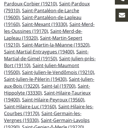
Pardoux-Corbier (19210)
,
Saint-Pardoux
(79310)
,
Saint-Pantaléon-de-Larche
(19600)
,
Saint-Pantaléon-de-Lapleau
(19160)
,
Saint-Mexant (19330)
,
Saint-Merd-
les-Oussines (19170)
,
Saint-Merd-de-
Lapleau (19320)
,
Saint-Martin-Sepert
(19210)
,
Saint-Martin-la-Méanne (19320)
,
Saint-Martial-Entraygues (19400)
,
Saint-
Martial-de-Gimel (19150)
,
Saint-Julien-près-
Bort (19110)
,
Saint-Julien-Maumont
(19500)
,
Saint-Julien-le-Vendômois (19210)
,
Saint-Julien-le-Pèlerin (19430)
,
Saint-Julien-
aux-Bois (19220)
,
Saint-Jal (19700)
,
Saint-
Hippolyte (33330)
,
Saint-Hilaire-Taurieux
(19400)
,
Saint-Hilaire-Peyroux (19560)
,
Saint-Hilaire-Luc (19160)
,
Saint-Hilaire-les-
Courbes (19170)
,
Saint-Germain-les-
Vergnes (19330)
,
Saint-Germain-Lavolps
(19290)
,
Saint-Geniez-ô-Merle (19220)
,