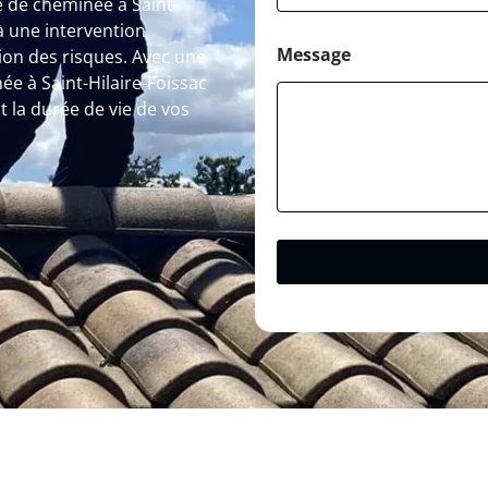
 de cheminée à Saint-
à une intervention
Message
tion des risques. Avec une
e à Saint-Hilaire-Foissac
 la durée de vie de vos