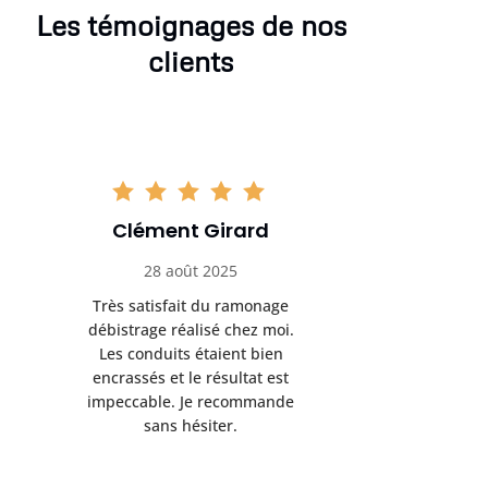
Les témoignages de nos
clients
Clément Girard
Romai
28 août 2025
05 se
Très satisfait du ramonage
Excelle
débistrage réalisé chez moi.
ramonag
Les conduits étaient bien
L’interven
encrassés et le résultat est
retrouve
impeccable. Je recommande
fonctionne
sans hésiter.
Rien