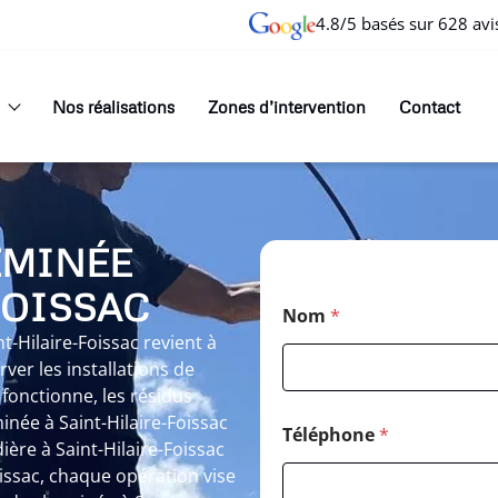
4.8/5 basés sur 628 avi
Nos réalisations
Zones d’intervention
Contact
EMINÉE
FOISSAC
Nom
*
-Hilaire-Foissac revient à
er les installations de
fonctionne, les résidus
née à Saint-Hilaire-Foissac
Téléphone
*
ière à Saint-Hilaire-Foissac
issac, chaque opération vise