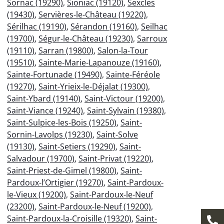
Sornac (19290)
,
Sioniac (19120)
,
Sexcles
(19430)
,
Servières-le-Château (19220)
,
Sérilhac (19190)
,
Sérandon (19160)
,
Seilhac
(19700)
,
Ségur-le-Château (19230)
,
Sarroux
(19110)
,
Sarran (19800)
,
Salon-la-Tour
(19510)
,
Sainte-Marie-Lapanouze (19160)
,
Sainte-Fortunade (19490)
,
Sainte-Féréole
(19270)
,
Saint-Yrieix-le-Déjalat (19300)
,
Saint-Ybard (19140)
,
Saint-Victour (19200)
,
Saint-Viance (19240)
,
Saint-Sylvain (19380)
,
Saint-Sulpice-les-Bois (19250)
,
Saint-
Sornin-Lavolps (19230)
,
Saint-Solve
(19130)
,
Saint-Setiers (19290)
,
Saint-
Salvadour (19700)
,
Saint-Privat (19220)
,
Saint-Priest-de-Gimel (19800)
,
Saint-
Pardoux-l’Ortigier (19270)
,
Saint-Pardoux-
le-Vieux (19200)
,
Saint-Pardoux-le-Neuf
(23200)
,
Saint-Pardoux-le-Neuf (19200)
,
Saint-Pardoux-la-Croisille (19320)
,
Saint-