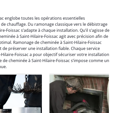
c englobe toutes les opérations essentielles
s de chauffage. Du ramonage classique vers le débistrage
e-Foissac s’adapte à chaque installation. Qu’il s’agisse de
inée à Saint-Hilaire-Foissac agit avec précision afin de
optimal. Ramonage de cheminée à Saint-Hilaire-Foissac
de préserver une installation fiable. Chaque service
colas Perrin
Yannick Morel
aire-Foissac a pour objectif sécuriser votre installation
e de cheminée à Saint-Hilaire-Foissac s’impose comme un
2 janvier 2026
12 juillet 2025
nue.
ntion rapide et très
Intervention très efficace
 pour le ramonage
pour le ramonage débistrage
age. On sent tout de
de ma cheminée. Le tirage
 différence au niveau
est nettement meilleur et
age. Très satisfait.
plus aucune odeur. Travail
propre et rapide.