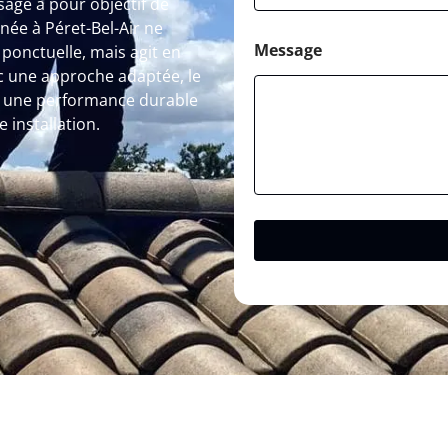
sage a pour objectif de
née à Péret-Bel-Air ne
Message
ponctuelle, mais agit en
ec une approche adaptée, le
e une performance durable
 installation.