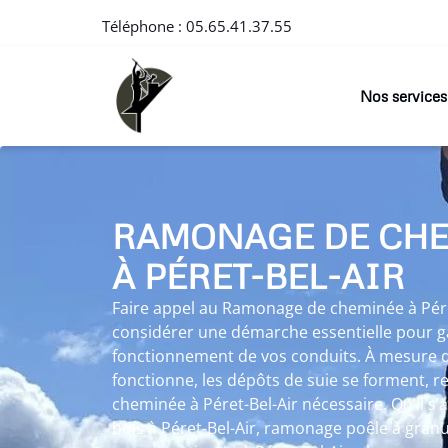
Téléphone :
05.65.41.37.55
Nos services
RAMONAGE DE CH
À PÉRET-BEL-AIR
Faire appel au Ramonage de cheminée à Péret
considérer une démarche essentielle pour ga
fonctionnement de vos conduits. À mesure 
fonctionne, les dépôts de suie se forment, 
cheminée à Péret-Bel-Air nécessaire. Qu’il s
bois à Péret-Bel-Air, ramonage poêle à granu