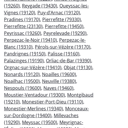
(19260)
,
Reygade (19430)
,
Queyssac-les-
Vignes (19120)
,
Puy-d’Arnac (19120)
,
Pradines (19170)
,
Pierrefitte (79330)
,
Pierrefitte (23130)
,
Pierrefitte (19450)
,
Peyrissac (19260)
,
Peyrelevade (19290)
,
Perpezac-le-Noir (19410)
,
Perpezac-le-
Blanc (19310)
,
Pérols-sur-Vézère (19170)
,
Pandrignes (19150)
,
Palisse (19160)
,
Palazinges (19190)
,
Orliac-de-Bar (19390)
,
Orgnac-sur-Vézère (19410)
,
Objat (19130)
,
Nonards (19120)
,
Noailles (19600)
,
Noailhac (19500)
,
Neuville (19380)
,
Nespouls (19600)
,
Naves (19460)
,
Moustier-Ventadour (19300)
,
Montgibaud
(19210)
,
Monestier-Port-Dieu (19110)
,
Monestier-Merlines (19340)
,
Monceaux-
sur-Dordogne (19400)
,
Millevaches
(19290)
,
Meyssac (19500)
,
Meyrignac-