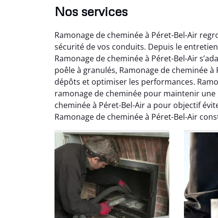
Nos services
Ramonage de cheminée à Péret-Bel-Air regro
sécurité de vos conduits. Depuis le entreti
Ramonage de cheminée à Péret-Bel-Air s’ada
poêle à granulés, Ramonage de cheminée à Pér
dépôts et optimiser les performances. Ramon
Ni
ramonage de cheminée pour maintenir une in
cheminée à Péret-Bel-Air a pour objectif évit
2
Ramonage de cheminée à Péret-Bel-Air const
Interve
propre
débistr
suite la
du tir