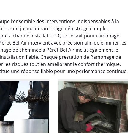
upe l’ensemble des interventions indispensables à la
en courant jusqu’au ramonage débistrage complet,
pte à chaque installation. Que ce soit pour ramonage
et-Bel-Air intervient avec précision afin de éliminer les
age de cheminée à Péret-Bel-Air inclut également le
colas Perrin
Yannick Morel
stallation fiable. Chaque prestation de Ramonage de
er les risques tout en améliorant le confort thermique.
2 janvier 2026
12 juillet 2025
itue une réponse fiable pour une performance continue.
ntion rapide et très
Intervention très efficace
 pour le ramonage
pour le ramonage débistrage
age. On sent tout de
de ma cheminée. Le tirage
 différence au niveau
est nettement meilleur et
age. Très satisfait.
plus aucune odeur. Travail
propre et rapide.