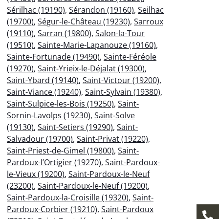
Sérilhac (19190)
,
Sérandon (19160)
,
Seilhac
(19700)
,
Ségur-le-Château (19230)
,
Sarroux
(19110)
,
Sarran (19800)
,
Salon-la-Tour
(19510)
,
Sainte-Marie-Lapanouze (19160)
,
Sainte-Fortunade (19490)
,
Sainte-Féréole
(19270)
,
Saint-Yrieix-le-Déjalat (19300)
,
Saint-Ybard (19140)
,
Saint-Victour (19200)
,
Saint-Viance (19240)
,
Saint-Sylvain (19380)
,
Saint-Sulpice-les-Bois (19250)
,
Saint-
Sornin-Lavolps (19230)
,
Saint-Solve
(19130)
,
Saint-Setiers (19290)
,
Saint-
Salvadour (19700)
,
Saint-Privat (19220)
,
Saint-Priest-de-Gimel (19800)
,
Saint-
Pardoux-l’Ortigier (19270)
,
Saint-Pardoux-
le-Vieux (19200)
,
Saint-Pardoux-le-Neuf
(23200)
,
Saint-Pardoux-le-Neuf (19200)
,
Saint-Pardoux-la-Croisille (19320)
,
Saint-
Pardoux-Corbier (19210)
,
Saint-Pardoux