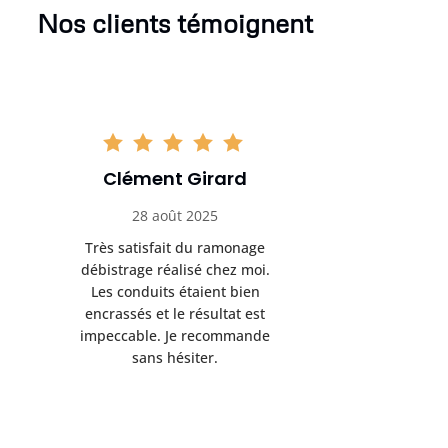
Nos clients témoignent
Clément Girard
Romai
28 août 2025
05 se
Très satisfait du ramonage
Excelle
débistrage réalisé chez moi.
ramonag
Les conduits étaient bien
L’interven
encrassés et le résultat est
retrouve
impeccable. Je recommande
fonctionne
sans hésiter.
Rien