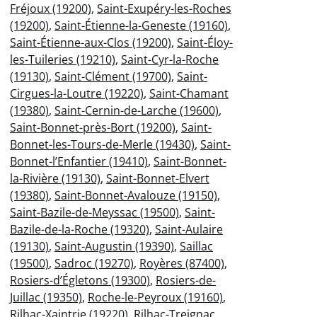
Fréjoux (19200)
,
Saint-Exupéry-les-Roches
(19200)
,
Saint-Étienne-la-Geneste (19160)
,
Saint-Étienne-aux-Clos (19200)
,
Saint-Éloy-
les-Tuileries (19210)
,
Saint-Cyr-la-Roche
(19130)
,
Saint-Clément (19700)
,
Saint-
Cirgues-la-Loutre (19220)
,
Saint-Chamant
(19380)
,
Saint-Cernin-de-Larche (19600)
,
Saint-Bonnet-près-Bort (19200)
,
Saint-
Bonnet-les-Tours-de-Merle (19430)
,
Saint-
Bonnet-l’Enfantier (19410)
,
Saint-Bonnet-
la-Rivière (19130)
,
Saint-Bonnet-Elvert
(19380)
,
Saint-Bonnet-Avalouze (19150)
,
Saint-Bazile-de-Meyssac (19500)
,
Saint-
Bazile-de-la-Roche (19320)
,
Saint-Aulaire
(19130)
,
Saint-Augustin (19390)
,
Saillac
(19500)
,
Sadroc (19270)
,
Royères (87400)
,
Rosiers-d’Égletons (19300)
,
Rosiers-de-
Juillac (19350)
,
Roche-le-Peyroux (19160)
,
Rilhac-Xaintrie (19220)
,
Rilhac-Treignac