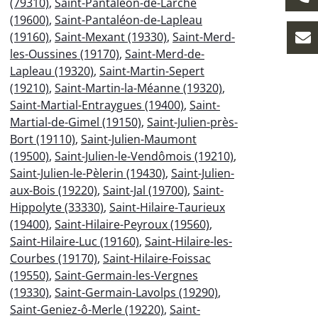
(79310)
,
Saint-Pantaléon-de-Larche
(19600)
,
Saint-Pantaléon-de-Lapleau
(19160)
,
Saint-Mexant (19330)
,
Saint-Merd-
les-Oussines (19170)
,
Saint-Merd-de-
Lapleau (19320)
,
Saint-Martin-Sepert
(19210)
,
Saint-Martin-la-Méanne (19320)
,
Saint-Martial-Entraygues (19400)
,
Saint-
Martial-de-Gimel (19150)
,
Saint-Julien-près-
Bort (19110)
,
Saint-Julien-Maumont
(19500)
,
Saint-Julien-le-Vendômois (19210)
,
Saint-Julien-le-Pèlerin (19430)
,
Saint-Julien-
aux-Bois (19220)
,
Saint-Jal (19700)
,
Saint-
Hippolyte (33330)
,
Saint-Hilaire-Taurieux
(19400)
,
Saint-Hilaire-Peyroux (19560)
,
Saint-Hilaire-Luc (19160)
,
Saint-Hilaire-les-
Courbes (19170)
,
Saint-Hilaire-Foissac
(19550)
,
Saint-Germain-les-Vergnes
(19330)
,
Saint-Germain-Lavolps (19290)
,
Saint-Geniez-ô-Merle (19220)
,
Saint-