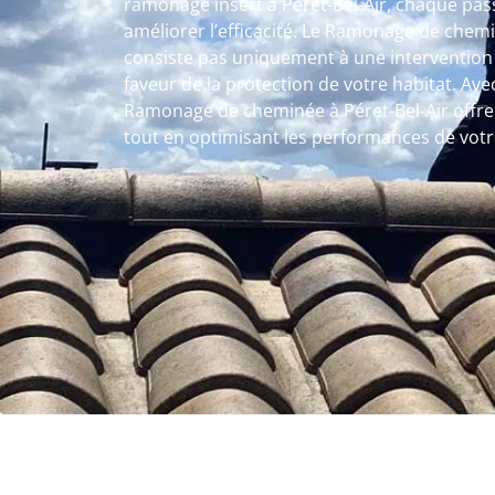
ramonage insert à Péret-Bel-Air, chaque pas
améliorer l’efficacité. Le Ramonage de chemi
consiste pas uniquement à une intervention 
faveur de la protection de votre habitat. Av
Ramonage de cheminée à Péret-Bel-Air offr
tout en optimisant les performances de votre