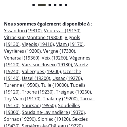
Nous sommes également disponible à
:
Yssandon (19310)
,
Voutezac (19130)
,
Vitrac-sur-Montane (19800)
,
Vignols
(19130)
,
Vigeois (19410)
,
Viam (19170)
,
Veyrières (19200)
,
Vergne (17330)
,
Venarsal (19360)
,
Veix (19260)
,
Végennes
(19120)
,
Vars-sur-Roseix (19130)
,
Varetz
(19240)
,
Valiergues (19200)
,
Uzerche
(19140)
,
Ussel (19200)
,
Ussac (19270)
,
Turenne (19500)
,
Tulle (19000)
,
Tudeils
(19120)
,
Troche (19230)
,
Treignac (19260)
,
Toy-Viam (19170)
,
Thalamy (19200)
,
Tarnac
(19170)
,
Soursac (19550)
,
Soudeilles
(19300)
,
Soudaine-Lavinadière (19370)
,
Sornac (19290)
,
Sioniac (19120)
,
Sexcles
(19430)
,
Servières-le-Château (19220)
,