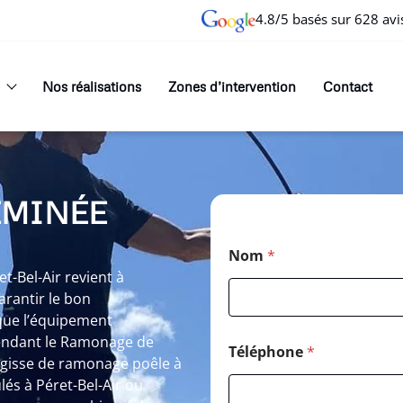
4.8/5 basés sur 628 avi
Nos réalisations
Zones d’intervention
Contact
EMINÉE
Nom
*
-Bel-Air revient à
rantir le bon
que l’équipement
rendant le Ramonage de
Téléphone
*
’agisse de ramonage poêle à
lés à Péret-Bel-Air ou