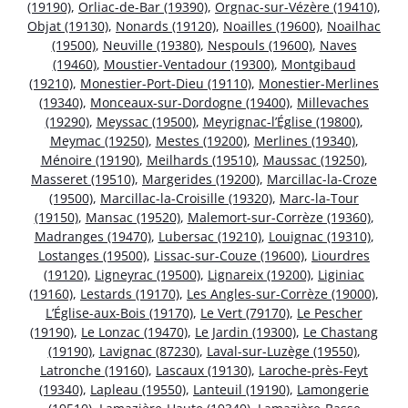
(19190)
,
Orliac-de-Bar (19390)
,
Orgnac-sur-Vézère (19410)
,
Objat (19130)
,
Nonards (19120)
,
Noailles (19600)
,
Noailhac
(19500)
,
Neuville (19380)
,
Nespouls (19600)
,
Naves
(19460)
,
Moustier-Ventadour (19300)
,
Montgibaud
(19210)
,
Monestier-Port-Dieu (19110)
,
Monestier-Merlines
(19340)
,
Monceaux-sur-Dordogne (19400)
,
Millevaches
(19290)
,
Meyssac (19500)
,
Meyrignac-l’Église (19800)
,
Meymac (19250)
,
Mestes (19200)
,
Merlines (19340)
,
Ménoire (19190)
,
Meilhards (19510)
,
Maussac (19250)
,
Masseret (19510)
,
Margerides (19200)
,
Marcillac-la-Croze
(19500)
,
Marcillac-la-Croisille (19320)
,
Marc-la-Tour
(19150)
,
Mansac (19520)
,
Malemort-sur-Corrèze (19360)
,
Madranges (19470)
,
Lubersac (19210)
,
Louignac (19310)
,
Lostanges (19500)
,
Lissac-sur-Couze (19600)
,
Liourdres
(19120)
,
Ligneyrac (19500)
,
Lignareix (19200)
,
Liginiac
(19160)
,
Lestards (19170)
,
Les Angles-sur-Corrèze (19000)
,
L’Église-aux-Bois (19170)
,
Le Vert (79170)
,
Le Pescher
(19190)
,
Le Lonzac (19470)
,
Le Jardin (19300)
,
Le Chastang
(19190)
,
Lavignac (87230)
,
Laval-sur-Luzège (19550)
,
Latronche (19160)
,
Lascaux (19130)
,
Laroche-près-Feyt
(19340)
,
Lapleau (19550)
,
Lanteuil (19190)
,
Lamongerie