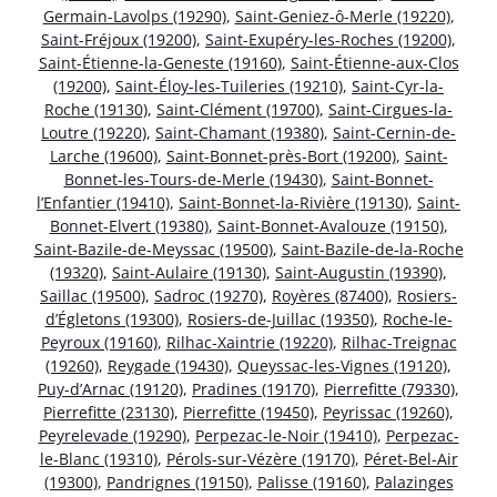
Germain-Lavolps (19290)
,
Saint-Geniez-ô-Merle (19220)
,
Saint-Fréjoux (19200)
,
Saint-Exupéry-les-Roches (19200)
,
Saint-Étienne-la-Geneste (19160)
,
Saint-Étienne-aux-Clos
(19200)
,
Saint-Éloy-les-Tuileries (19210)
,
Saint-Cyr-la-
Roche (19130)
,
Saint-Clément (19700)
,
Saint-Cirgues-la-
Loutre (19220)
,
Saint-Chamant (19380)
,
Saint-Cernin-de-
Larche (19600)
,
Saint-Bonnet-près-Bort (19200)
,
Saint-
Bonnet-les-Tours-de-Merle (19430)
,
Saint-Bonnet-
l’Enfantier (19410)
,
Saint-Bonnet-la-Rivière (19130)
,
Saint-
Bonnet-Elvert (19380)
,
Saint-Bonnet-Avalouze (19150)
,
Saint-Bazile-de-Meyssac (19500)
,
Saint-Bazile-de-la-Roche
(19320)
,
Saint-Aulaire (19130)
,
Saint-Augustin (19390)
,
Saillac (19500)
,
Sadroc (19270)
,
Royères (87400)
,
Rosiers-
d’Égletons (19300)
,
Rosiers-de-Juillac (19350)
,
Roche-le-
Peyroux (19160)
,
Rilhac-Xaintrie (19220)
,
Rilhac-Treignac
(19260)
,
Reygade (19430)
,
Queyssac-les-Vignes (19120)
,
Puy-d’Arnac (19120)
,
Pradines (19170)
,
Pierrefitte (79330)
,
Pierrefitte (23130)
,
Pierrefitte (19450)
,
Peyrissac (19260)
,
Peyrelevade (19290)
,
Perpezac-le-Noir (19410)
,
Perpezac-
le-Blanc (19310)
,
Pérols-sur-Vézère (19170)
,
Péret-Bel-Air
(19300)
,
Pandrignes (19150)
,
Palisse (19160)
,
Palazinges