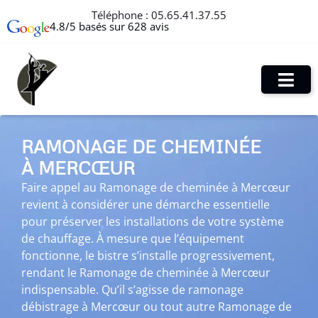
Téléphone :
05.65.41.37.55
4.8/5 basés sur 628 avis
RAMONAGE DE CHEMINÉE
À MERCŒUR
Faire appel au Ramonage de cheminée à Mercœur
revient à considérer une démarche essentielle
pour préserver les installations de votre système
de chauffage. À mesure que l’équipement
fonctionne, le bistre s’installe progressivement,
rendant le Ramonage de cheminée à Mercœur
indispensable. Qu’il s’agisse de ramonage
débistrage à Mercœur ou tout autre Ramonage de