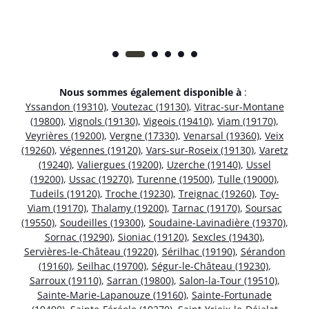
Nous sommes également disponible à
:
Yssandon (19310)
,
Voutezac (19130)
,
Vitrac-sur-Montane
(19800)
,
Vignols (19130)
,
Vigeois (19410)
,
Viam (19170)
,
Veyrières (19200)
,
Vergne (17330)
,
Venarsal (19360)
,
Veix
(19260)
,
Végennes (19120)
,
Vars-sur-Roseix (19130)
,
Varetz
(19240)
,
Valiergues (19200)
,
Uzerche (19140)
,
Ussel
(19200)
,
Ussac (19270)
,
Turenne (19500)
,
Tulle (19000)
,
Tudeils (19120)
,
Troche (19230)
,
Treignac (19260)
,
Toy-
Viam (19170)
,
Thalamy (19200)
,
Tarnac (19170)
,
Soursac
(19550)
,
Soudeilles (19300)
,
Soudaine-Lavinadière (19370)
,
Sornac (19290)
,
Sioniac (19120)
,
Sexcles (19430)
,
Servières-le-Château (19220)
,
Sérilhac (19190)
,
Sérandon
(19160)
,
Seilhac (19700)
,
Ségur-le-Château (19230)
,
Sarroux (19110)
,
Sarran (19800)
,
Salon-la-Tour (19510)
,
Sainte-Marie-Lapanouze (19160)
,
Sainte-Fortunade