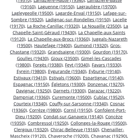
(19510)
,
Lamazière-Haute (19340)
,
Lamazière-Basse
(19160)
,
Laguenne (19150)
,
Lagraulière (19700)
,
Lagleygeolle (19500)
,
Lagarde-Enval (19150)
,
Lafage-sur-
Sombre (19320)
,
Ladignac-sur-Rondelles (19150)
,
Lacelle
(19170)
,
La Roche-Canillac (19320)
,
La Nouaille (23500)
,
La
Chapelle-Saint-Géraud (19430)
,
La Chapelle-aux-Saints
(19120)
,
La Chapelle-aux-Brocs (19360)
,
Jugeals-Nazareth
(19500)
,
Hautefage (19400)
,
Gumond (19320)
,
Gros-
Chastang (19320)
,
Grandsaigne (19300)
,
Gourdon (19170)
,
Goulles (19430)
,
Gioux (23500)
,
Gimel-les-Cascades
(19800)
,
Forgès (19380)
,
Feyt (19340)
,
Favars (19330)
,
Eyrein (19800)
,
Eygurande (19340)
,
Eyburie (19140)
,
Estivaux (19410)
,
Estivals (19600)
,
Espartignac (19140)
,
Espagnac (19150)
,
Égletons (19300)
,
Donzenac (19270)
,
Davignac (19250)
,
Darnets (19300)
,
Darazac (19220)
,
Dampniat (19360)
,
Curemonte (19500)
,
Cublac (19520)
,
Courteix (19340)
,
Couffy-sur-Sarsonne (19340)
,
Cosnac
(19360)
,
Corrèze (19800)
,
Cornil (19150)
,
Confolent-Port-
Dieu (19200)
,
Condat-sur-Ganaveix (19140)
,
Concèze
(19350)
,
Combressol (19250)
,
Collonges-la-Rouge (19500)
,
Clergoux (19320)
,
Chirac-Bellevue (19160)
,
Chenailler-
Mascheix (19120)
,
Chaveroche (19200)
,
Chavanac (19290)
,