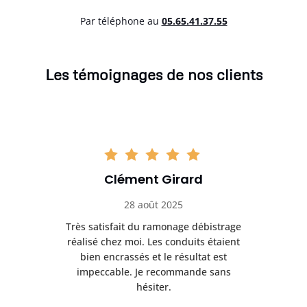
Par téléphone au
05.65.41.37.55
Les témoignages de nos clients
Clément Girard
28 août 2025
e
Très satisfait du ramonage débistrage
née.
réalisé chez moi. Les conduits étaient
déb
et
bien encrassés et le résultat est
ret
 et
impeccable. Je recommande sans
hésiter.