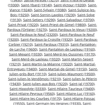
(19490)
,
Sainte-Féréole (19270)
,
Saint-Yrieix-le-Déjalat
(19300)
,
Saint-Ybard (19140)
,
Saint-Victour (19200)
,
Saint-
Viance (19240)
,
Saint-Sylvain (19380)
,
Saint-Sulpice-les-
Bois (19250)
,
Saint-Sornin-Lavolps (19230)
,
Saint-Solve
(19130)
,
Saint-Setiers (19290)
,
Saint-Salvadour (19700)
,
Saint-Privat (19220)
,
Saint-Priest-de-Gimel (19800)
,
Saint-
Pardoux-l’Ortigier (19270)
,
Saint-Pardoux-le-Vieux (19200)
,
Saint-Pardoux-le-Neuf (23200)
,
Saint-Pardoux-le-Neuf
(19200)
,
Saint-Pardoux-la-Croisille (19320)
,
Saint-Pardoux-
Corbier (19210)
,
Saint-Pardoux (79310)
,
Saint-Pantaléon-
de-Larche (19600)
,
Saint-Pantaléon-de-Lapleau (19160)
,
Saint-Mexant (19330)
,
Saint-Merd-les-Oussines (19170)
,
Saint-Merd-de-Lapleau (19320)
,
Saint-Martin-Sepert
(19210)
,
Saint-Martin-la-Méanne (19320)
,
Saint-Martial-
Entraygues (19400)
,
Saint-Martial-de-Gimel (19150)
,
Saint-
Julien-près-Bort (19110)
,
Saint-Julien-Maumont (19500)
,
Saint-Julien-le-Vendômois (19210)
,
Saint-Julien-le-Pèlerin
(19430)
,
Saint-Julien-aux-Bois (19220)
,
Saint-Jal (19700)
,
Saint-Hippolyte (33330)
,
Saint-Hilaire-Taurieux (19400)
,
Saint-Hilaire-Peyroux (19560)
,
Saint-Hilaire-Luc (19160)
,
Saint-Hilaire-les-Courbes (19170)
,
Saint-Hilaire-Foissac
(19550)
,
Saint-Germain-les-Vergnes (19330)
,
Saint-