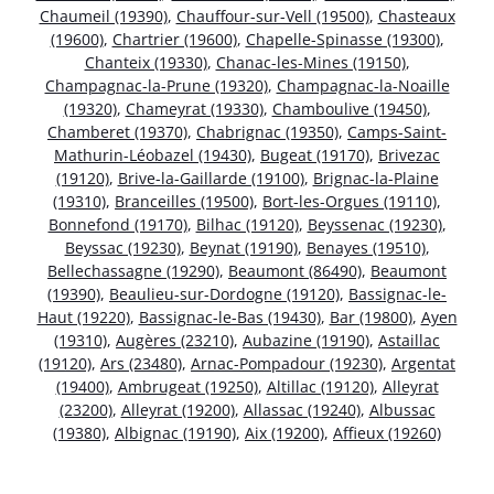
Chaumeil (19390)
,
Chauffour-sur-Vell (19500)
,
Chasteaux
(19600)
,
Chartrier (19600)
,
Chapelle-Spinasse (19300)
,
Chanteix (19330)
,
Chanac-les-Mines (19150)
,
Champagnac-la-Prune (19320)
,
Champagnac-la-Noaille
(19320)
,
Chameyrat (19330)
,
Chamboulive (19450)
,
Chamberet (19370)
,
Chabrignac (19350)
,
Camps-Saint-
Mathurin-Léobazel (19430)
,
Bugeat (19170)
,
Brivezac
(19120)
,
Brive-la-Gaillarde (19100)
,
Brignac-la-Plaine
(19310)
,
Branceilles (19500)
,
Bort-les-Orgues (19110)
,
Bonnefond (19170)
,
Bilhac (19120)
,
Beyssenac (19230)
,
Beyssac (19230)
,
Beynat (19190)
,
Benayes (19510)
,
Bellechassagne (19290)
,
Beaumont (86490)
,
Beaumont
(19390)
,
Beaulieu-sur-Dordogne (19120)
,
Bassignac-le-
Haut (19220)
,
Bassignac-le-Bas (19430)
,
Bar (19800)
,
Ayen
(19310)
,
Augères (23210)
,
Aubazine (19190)
,
Astaillac
(19120)
,
Ars (23480)
,
Arnac-Pompadour (19230)
,
Argentat
(19400)
,
Ambrugeat (19250)
,
Altillac (19120)
,
Alleyrat
(23200)
,
Alleyrat (19200)
,
Allassac (19240)
,
Albussac
(19380)
,
Albignac (19190)
,
Aix (19200)
,
Affieux (19260)