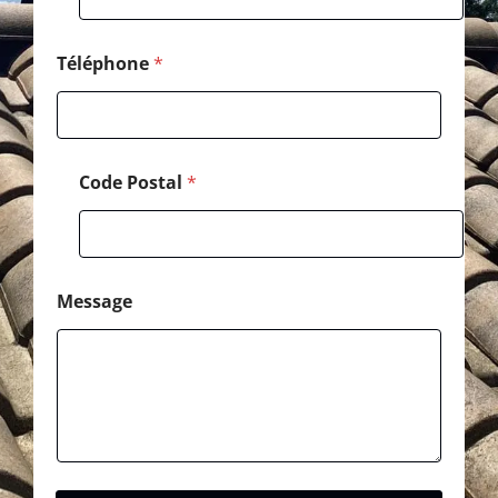
t
a
l
Téléphone
*
*
Code Postal
*
Message