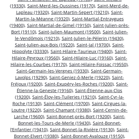
(19330)
,
Saint-Merd-les-Oussines (19170)
,
Saint-Merd-de-
Lapleau (19320)
,
Saint-Martin-Sepert (19210)
,
Saint-
Martin-la-Méanne (19320)
,
Saint-Martial-Entraygues
(19400)
,
Saint-Martial-de-Gimel (19150)
,
Saint-Julien-près-
Bort (19110)
,
Saint-Julien-Maumont (19500)
,
Saint-Julien-
le-Vendômois (19210)
,
Saint-Julien-le-Pèlerin (19430)
,
Saint-Julien-aux-Bois (19220)
,
Saint-Jal (19700)
,
Saint-
Hippolyte (33330)
,
Saint-Hilaire-Taurieux (19400)
,
Saint-
Hilaire-Peyroux (19560)
,
Saint-Hilaire-Luc (19160)
,
Saint-
Hilaire-les-Courbes (19170)
,
Saint-Hilaire-Foissac (19550)
,
Saint-Germain-les-Vergnes (19330)
,
Saint-Germain-
Lavolps (19290)
,
Saint-Geniez-ô-Merle (19220)
,
Saint-
Fréjoux (19200)
,
Saint-Exupéry-les-Roches (19200)
,
Saint-
Étienne-la-Geneste (19160)
,
Saint-Étienne-aux-Clos
(19200)
,
Saint-Éloy-les-Tuileries (19210)
,
Saint-Cyr-la-
Roche (19130)
,
Saint-Clément (19700)
,
Saint-Cirgues-la-
Loutre (19220)
,
Saint-Chamant (19380)
,
Saint-Cernin-de-
Larche (19600)
,
Saint-Bonnet-près-Bort (19200)
,
Saint-
Bonnet-les-Tours-de-Merle (19430)
,
Saint-Bonnet-
l’Enfantier (19410)
,
Saint-Bonnet-la-Rivière (19130)
,
Saint-
Bonnet-Elvert (19380)
,
Saint-Bonnet-Avalouze (19150)
,