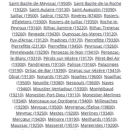
Saint-Bazile-de-Meyssac (19500)
,
Saint-Bazile-de-la-Roche
(19320)
,
Saint-Aulaire (19130)
,
Saint-Augustin (19390)
,
Saillac (19500)
,
Sadroc (19270)
,
Royères (87400)
,
Rosiers-
d’Égletons (19300)
,
Rosiers-de-Juillac (19350)
,
Roche-le-
Peyroux (19160)
,
Rilhac-Xaintrie (19220)
,
Rilhac-Treignac
(19260)
,
Reygade (19430)
,
Queyssac-les-Vignes (19120)
,
Puy-d’Arnac (19120)
,
Pradines (19170)
,
Pierrefitte (79330)
,
Pierrefitte (23130)
,
Pierrefitte (19450)
,
Peyrissac (19260)
,
Peyrelevade (19290)
,
Perpezac-le-Noir (19410)
,
Perpezac-
le-Blanc (19310)
,
Pérols-sur-Vézère (19170)
,
Péret-Bel-Air
(19300)
,
Pandrignes (19150)
,
Palisse (19160)
,
Palazinges
(19190)
,
Orliac-de-Bar (19390)
,
Orgnac-sur-Vézère (19410)
,
Objat (19130)
,
Nonards (19120)
,
Noailles (19600)
,
Noailhac
(19500)
,
Neuville (19380)
,
Nespouls (19600)
,
Naves
(19460)
,
Moustier-Ventadour (19300)
,
Montgibaud
(19210)
,
Monestier-Port-Dieu (19110)
,
Monestier-Merlines
(19340)
,
Monceaux-sur-Dordogne (19400)
,
Millevaches
(19290)
,
Meyssac (19500)
,
Meyrignac-l’Église (19800)
,
Meymac (19250)
,
Mestes (19200)
,
Merlines (19340)
,
Mercœur (19430)
,
Ménoire (19190)
,
Meilhards (19510)
,
Maussac (19250)
,
Masseret (19510)
,
Margerides (19200)
,