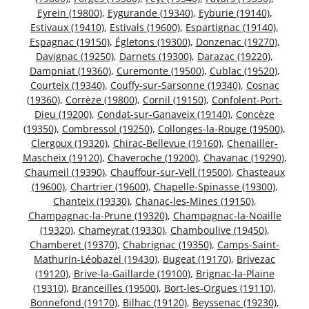
Eyrein (19800)
,
Eygurande (19340)
,
Eyburie (19140)
,
Estivaux (19410)
,
Estivals (19600)
,
Espartignac (19140)
,
Espagnac (19150)
,
Égletons (19300)
,
Donzenac (19270)
,
Davignac (19250)
,
Darnets (19300)
,
Darazac (19220)
,
Dampniat (19360)
,
Curemonte (19500)
,
Cublac (19520)
,
Courteix (19340)
,
Couffy-sur-Sarsonne (19340)
,
Cosnac
(19360)
,
Corrèze (19800)
,
Cornil (19150)
,
Confolent-Port-
Dieu (19200)
,
Condat-sur-Ganaveix (19140)
,
Concèze
(19350)
,
Combressol (19250)
,
Collonges-la-Rouge (19500)
,
Clergoux (19320)
,
Chirac-Bellevue (19160)
,
Chenailler-
Mascheix (19120)
,
Chaveroche (19200)
,
Chavanac (19290)
,
Chaumeil (19390)
,
Chauffour-sur-Vell (19500)
,
Chasteaux
(19600)
,
Chartrier (19600)
,
Chapelle-Spinasse (19300)
,
Chanteix (19330)
,
Chanac-les-Mines (19150)
,
Champagnac-la-Prune (19320)
,
Champagnac-la-Noaille
(19320)
,
Chameyrat (19330)
,
Chamboulive (19450)
,
Chamberet (19370)
,
Chabrignac (19350)
,
Camps-Saint-
Mathurin-Léobazel (19430)
,
Bugeat (19170)
,
Brivezac
(19120)
,
Brive-la-Gaillarde (19100)
,
Brignac-la-Plaine
(19310)
,
Branceilles (19500)
,
Bort-les-Orgues (19110)
,
Bonnefond (19170)
,
Bilhac (19120)
,
Beyssenac (19230)
,