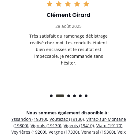
Clément Girard
28 août 2025
e
Très satisfait du ramonage débistrage
née.
réalisé chez moi. Les conduits étaient
déb
et
bien encrassés et le résultat est
ret
 et
impeccable. Je recommande sans
hésiter.
Nous sommes également disponible à
:
Yssandon (19310)
,
Voutezac (19130)
,
Vitrac-sur-Montane
(19800)
,
Vignols (19130)
,
Vigeois (19410)
,
Viam (19170)
,
Veyrières (19200)
,
Vergne (17330)
,
Venarsal (19360)
,
Veix