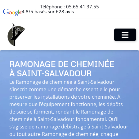
Téléphone :
05.65.41.37.55
4.8/5 basés sur 628 avis
RAMONAGE DE CHEMINÉE
À SAINT-SALVADOUR
Le Ramonage de cheminée à Saint-Salvadour
s’inscrit comme une démarche essentielle pour
préserver les installations de votre cheminée. À
mesure que l’équipement fonctionne, les dépôts
de suie se forment, rendant le Ramonage de
cheminée à Saint-Salvadour fondamental. Qu’il
s’agisse de ramonage débistrage à Saint-Salvadour
ou tout autre Ramonage de cheminée, chaque