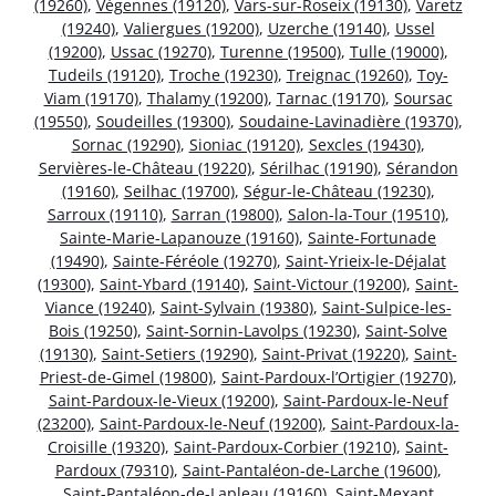
(19260)
,
Végennes (19120)
,
Vars-sur-Roseix (19130)
,
Varetz
(19240)
,
Valiergues (19200)
,
Uzerche (19140)
,
Ussel
(19200)
,
Ussac (19270)
,
Turenne (19500)
,
Tulle (19000)
,
Tudeils (19120)
,
Troche (19230)
,
Treignac (19260)
,
Toy-
Viam (19170)
,
Thalamy (19200)
,
Tarnac (19170)
,
Soursac
(19550)
,
Soudeilles (19300)
,
Soudaine-Lavinadière (19370)
,
Sornac (19290)
,
Sioniac (19120)
,
Sexcles (19430)
,
Servières-le-Château (19220)
,
Sérilhac (19190)
,
Sérandon
(19160)
,
Seilhac (19700)
,
Ségur-le-Château (19230)
,
Sarroux (19110)
,
Sarran (19800)
,
Salon-la-Tour (19510)
,
Sainte-Marie-Lapanouze (19160)
,
Sainte-Fortunade
(19490)
,
Sainte-Féréole (19270)
,
Saint-Yrieix-le-Déjalat
(19300)
,
Saint-Ybard (19140)
,
Saint-Victour (19200)
,
Saint-
Viance (19240)
,
Saint-Sylvain (19380)
,
Saint-Sulpice-les-
Bois (19250)
,
Saint-Sornin-Lavolps (19230)
,
Saint-Solve
(19130)
,
Saint-Setiers (19290)
,
Saint-Privat (19220)
,
Saint-
Priest-de-Gimel (19800)
,
Saint-Pardoux-l’Ortigier (19270)
,
Saint-Pardoux-le-Vieux (19200)
,
Saint-Pardoux-le-Neuf
(23200)
,
Saint-Pardoux-le-Neuf (19200)
,
Saint-Pardoux-la-
Croisille (19320)
,
Saint-Pardoux-Corbier (19210)
,
Saint-
Pardoux (79310)
,
Saint-Pantaléon-de-Larche (19600)
,
Saint-Pantaléon-de-Lapleau (19160)
,
Saint-Mexant