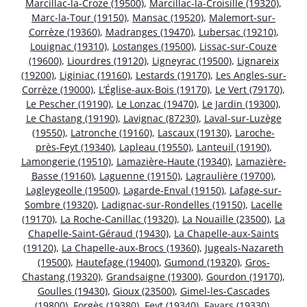
Marcillac-la-Croze (19500)
,
Marcillac-la-Croisille (19320)
,
Marc-la-Tour (19150)
,
Mansac (19520)
,
Malemort-sur-
Corrèze (19360)
,
Madranges (19470)
,
Lubersac (19210)
,
Louignac (19310)
,
Lostanges (19500)
,
Lissac-sur-Couze
(19600)
,
Liourdres (19120)
,
Ligneyrac (19500)
,
Lignareix
(19200)
,
Liginiac (19160)
,
Lestards (19170)
,
Les Angles-sur-
Corrèze (19000)
,
L’Église-aux-Bois (19170)
,
Le Vert (79170)
,
Le Pescher (19190)
,
Le Lonzac (19470)
,
Le Jardin (19300)
,
Le Chastang (19190)
,
Lavignac (87230)
,
Laval-sur-Luzège
(19550)
,
Latronche (19160)
,
Lascaux (19130)
,
Laroche-
près-Feyt (19340)
,
Lapleau (19550)
,
Lanteuil (19190)
,
Lamongerie (19510)
,
Lamazière-Haute (19340)
,
Lamazière-
Basse (19160)
,
Laguenne (19150)
,
Lagraulière (19700)
,
Lagleygeolle (19500)
,
Lagarde-Enval (19150)
,
Lafage-sur-
Sombre (19320)
,
Ladignac-sur-Rondelles (19150)
,
Lacelle
(19170)
,
La Roche-Canillac (19320)
,
La Nouaille (23500)
,
La
Chapelle-Saint-Géraud (19430)
,
La Chapelle-aux-Saints
(19120)
,
La Chapelle-aux-Brocs (19360)
,
Jugeals-Nazareth
(19500)
,
Hautefage (19400)
,
Gumond (19320)
,
Gros-
Chastang (19320)
,
Grandsaigne (19300)
,
Gourdon (19170)
,
Goulles (19430)
,
Gioux (23500)
,
Gimel-les-Cascades
(19800)
,
Forgès (19380)
,
Feyt (19340)
,
Favars (19330)
,