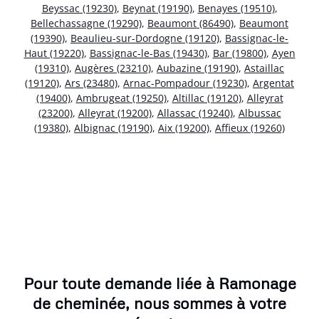
Beyssac (19230)
,
Beynat (19190)
,
Benayes (19510)
,
Bellechassagne (19290)
,
Beaumont (86490)
,
Beaumont
(19390)
,
Beaulieu-sur-Dordogne (19120)
,
Bassignac-le-
Haut (19220)
,
Bassignac-le-Bas (19430)
,
Bar (19800)
,
Ayen
(19310)
,
Augères (23210)
,
Aubazine (19190)
,
Astaillac
(19120)
,
Ars (23480)
,
Arnac-Pompadour (19230)
,
Argentat
(19400)
,
Ambrugeat (19250)
,
Altillac (19120)
,
Alleyrat
(23200)
,
Alleyrat (19200)
,
Allassac (19240)
,
Albussac
(19380)
,
Albignac (19190)
,
Aix (19200)
,
Affieux (19260)
Pour toute demande liée à Ramonage
de cheminée, nous sommes à votre