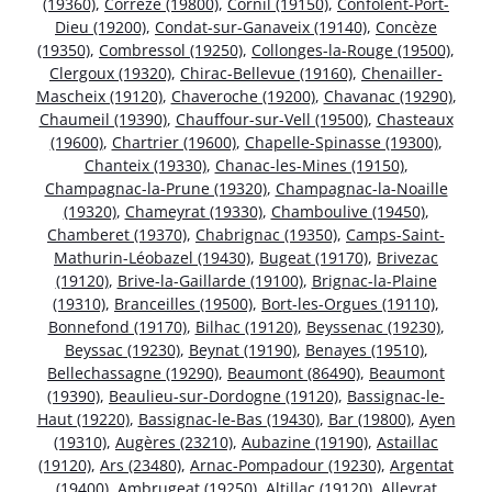
(19360)
,
Corrèze (19800)
,
Cornil (19150)
,
Confolent-Port-
Dieu (19200)
,
Condat-sur-Ganaveix (19140)
,
Concèze
(19350)
,
Combressol (19250)
,
Collonges-la-Rouge (19500)
,
Clergoux (19320)
,
Chirac-Bellevue (19160)
,
Chenailler-
Mascheix (19120)
,
Chaveroche (19200)
,
Chavanac (19290)
,
Chaumeil (19390)
,
Chauffour-sur-Vell (19500)
,
Chasteaux
(19600)
,
Chartrier (19600)
,
Chapelle-Spinasse (19300)
,
Chanteix (19330)
,
Chanac-les-Mines (19150)
,
Champagnac-la-Prune (19320)
,
Champagnac-la-Noaille
(19320)
,
Chameyrat (19330)
,
Chamboulive (19450)
,
Chamberet (19370)
,
Chabrignac (19350)
,
Camps-Saint-
Mathurin-Léobazel (19430)
,
Bugeat (19170)
,
Brivezac
(19120)
,
Brive-la-Gaillarde (19100)
,
Brignac-la-Plaine
(19310)
,
Branceilles (19500)
,
Bort-les-Orgues (19110)
,
Bonnefond (19170)
,
Bilhac (19120)
,
Beyssenac (19230)
,
Beyssac (19230)
,
Beynat (19190)
,
Benayes (19510)
,
Bellechassagne (19290)
,
Beaumont (86490)
,
Beaumont
(19390)
,
Beaulieu-sur-Dordogne (19120)
,
Bassignac-le-
Haut (19220)
,
Bassignac-le-Bas (19430)
,
Bar (19800)
,
Ayen
(19310)
,
Augères (23210)
,
Aubazine (19190)
,
Astaillac
(19120)
,
Ars (23480)
,
Arnac-Pompadour (19230)
,
Argentat
(19400)
,
Ambrugeat (19250)
,
Altillac (19120)
,
Alleyrat