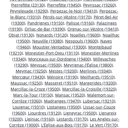
Pierrefitte (23130)
,
Pierrefitte (19450)
,
Peyrissac (19260)
,
Peyrelevade (19290)
,
Perpezac-le-Noir (19410)
,
Perpezac-
le-Blanc (19310)
,
Pérols-sur-Vézère (19170)
,
Péret-Bel-Air
(19300)
,
Pandrignes (19150)
,
Palisse (19160)
,
Palazinges
(19190)
,
Orliac-de-Bar (19390)
,
Orgnac-sur-Vézère (19410)
,
Objat (19130)
,
Nonards (19120)
,
Noailles (19600)
,
Noailhac
(19500)
,
Neuville (19380)
,
Nespouls (19600)
,
Naves
(19460)
,
Moustier-Ventadour (19300)
,
Montgibaud
(19210)
,
Monestier-Port-Dieu (19110)
,
Monestier-Merlines
(19340)
,
Monceaux-sur-Dordogne (19400)
,
Millevaches
(19290)
,
Meyssac (19500)
,
Meyrignac-l’Église (19800)
,
Meymac (19250)
,
Mestes (19200)
,
Merlines (19340)
,
Mercœur (19430)
,
Ménoire (19190)
,
Meilhards (19510)
,
Maussac (19250)
,
Masseret (19510)
,
Margerides (19200)
,
Marcillac-la-Croze (19500)
,
Marcillac-la-Croisille (19320)
,
Marc-la-Tour (19150)
,
Mansac (19520)
,
Malemort-sur-
Corrèze (19360)
,
Madranges (19470)
,
Lubersac (19210)
,
Louignac (19310)
,
Lostanges (19500)
,
Lissac-sur-Couze
(19600)
,
Liourdres (19120)
,
Ligneyrac (19500)
,
Lignareix
(19200)
,
Liginiac (19160)
,
Lestards (19170)
,
Les Angles-sur-
Corrèze (19000)
,
L’Église-aux-Bois (19170)
,
Le Vert (79170)
,