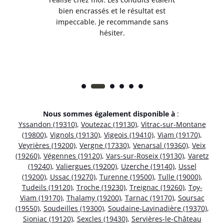
et
bien encrassés et le résultat est
ret
 et
impeccable. Je recommande sans
hésiter.
Nous sommes également disponible à
:
Yssandon (19310)
,
Voutezac (19130)
,
Vitrac-sur-Montane
(19800)
,
Vignols (19130)
,
Vigeois (19410)
,
Viam (19170)
,
Veyrières (19200)
,
Vergne (17330)
,
Venarsal (19360)
,
Veix
(19260)
,
Végennes (19120)
,
Vars-sur-Roseix (19130)
,
Varetz
(19240)
,
Valiergues (19200)
,
Uzerche (19140)
,
Ussel
(19200)
,
Ussac (19270)
,
Turenne (19500)
,
Tulle (19000)
,
Tudeils (19120)
,
Troche (19230)
,
Treignac (19260)
,
Toy-
Viam (19170)
,
Thalamy (19200)
,
Tarnac (19170)
,
Soursac
(19550)
,
Soudeilles (19300)
,
Soudaine-Lavinadière (19370)
,
Sioniac (19120)
,
Sexcles (19430)
,
Servières-le-Château