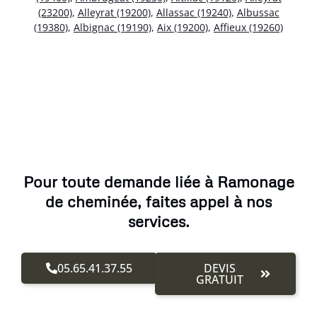
(23200)
,
Alleyrat (19200)
,
Allassac (19240)
,
Albussac
(19380)
,
Albignac (19190)
,
Aix (19200)
,
Affieux (19260)
Pour toute demande liée à Ramonage
de cheminée, faites appel à nos
services.
05.65.41.37.55
DEVIS
GRATUIT