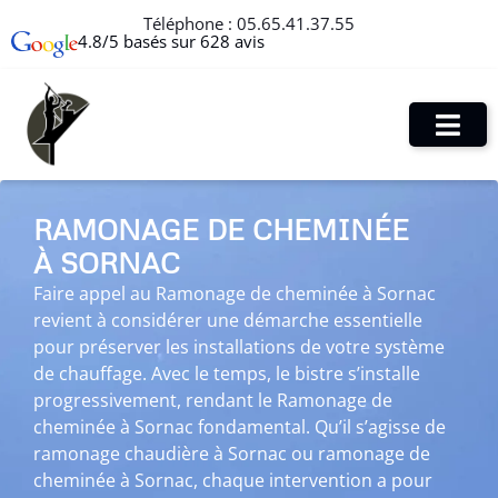
Téléphone :
05.65.41.37.55
4.8/5 basés sur 628 avis
RAMONAGE DE CHEMINÉE
À SORNAC
Faire appel au Ramonage de cheminée à Sornac
revient à considérer une démarche essentielle
pour préserver les installations de votre système
de chauffage. Avec le temps, le bistre s’installe
progressivement, rendant le Ramonage de
cheminée à Sornac fondamental. Qu’il s’agisse de
ramonage chaudière à Sornac ou ramonage de
cheminée à Sornac, chaque intervention a pour