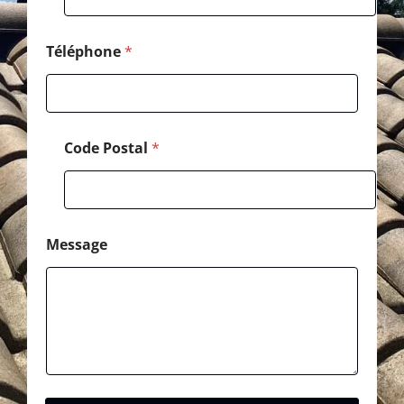
M
e
s
Téléphone
*
s
a
g
e
Code Postal
*
Message