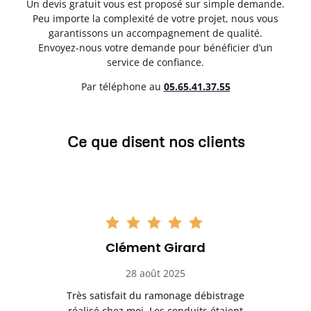
Un devis gratuit vous est proposé sur simple demande.
Peu importe la complexité de votre projet, nous vous
garantissons un accompagnement de qualité.
Envoyez-nous votre demande pour bénéficier d’un
service de confiance.
Par téléphone au
05.65.41.37.55
Ce que disent nos clients
Clément Girard
28 août 2025
e
Très satisfait du ramonage débistrage
née.
réalisé chez moi. Les conduits étaient
déb