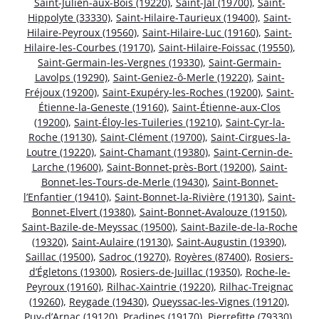
Saint-Julien-aux-Bois (19220)
,
Saint-Jal (19700)
,
Saint-
Hippolyte (33330)
,
Saint-Hilaire-Taurieux (19400)
,
Saint-
Hilaire-Peyroux (19560)
,
Saint-Hilaire-Luc (19160)
,
Saint-
Hilaire-les-Courbes (19170)
,
Saint-Hilaire-Foissac (19550)
,
Saint-Germain-les-Vergnes (19330)
,
Saint-Germain-
Lavolps (19290)
,
Saint-Geniez-ô-Merle (19220)
,
Saint-
Fréjoux (19200)
,
Saint-Exupéry-les-Roches (19200)
,
Saint-
Étienne-la-Geneste (19160)
,
Saint-Étienne-aux-Clos
(19200)
,
Saint-Éloy-les-Tuileries (19210)
,
Saint-Cyr-la-
Roche (19130)
,
Saint-Clément (19700)
,
Saint-Cirgues-la-
Loutre (19220)
,
Saint-Chamant (19380)
,
Saint-Cernin-de-
Larche (19600)
,
Saint-Bonnet-près-Bort (19200)
,
Saint-
Bonnet-les-Tours-de-Merle (19430)
,
Saint-Bonnet-
l’Enfantier (19410)
,
Saint-Bonnet-la-Rivière (19130)
,
Saint-
Bonnet-Elvert (19380)
,
Saint-Bonnet-Avalouze (19150)
,
Saint-Bazile-de-Meyssac (19500)
,
Saint-Bazile-de-la-Roche
(19320)
,
Saint-Aulaire (19130)
,
Saint-Augustin (19390)
,
Saillac (19500)
,
Sadroc (19270)
,
Royères (87400)
,
Rosiers-
d’Égletons (19300)
,
Rosiers-de-Juillac (19350)
,
Roche-le-
Peyroux (19160)
,
Rilhac-Xaintrie (19220)
,
Rilhac-Treignac
(19260)
,
Reygade (19430)
,
Queyssac-les-Vignes (19120)
,
Puy-d’Arnac (19120)
,
Pradines (19170)
,
Pierrefitte (79330)
,