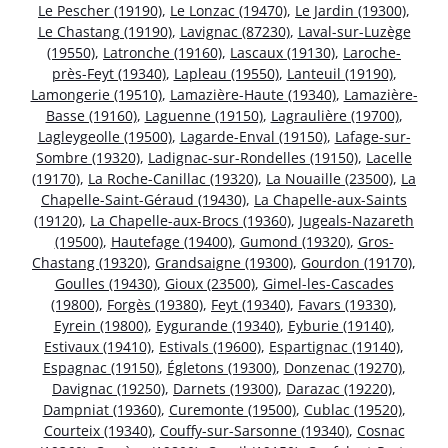
Le Pescher (19190)
,
Le Lonzac (19470)
,
Le Jardin (19300)
,
Le Chastang (19190)
,
Lavignac (87230)
,
Laval-sur-Luzège
(19550)
,
Latronche (19160)
,
Lascaux (19130)
,
Laroche-
près-Feyt (19340)
,
Lapleau (19550)
,
Lanteuil (19190)
,
Lamongerie (19510)
,
Lamazière-Haute (19340)
,
Lamazière-
Basse (19160)
,
Laguenne (19150)
,
Lagraulière (19700)
,
Lagleygeolle (19500)
,
Lagarde-Enval (19150)
,
Lafage-sur-
Sombre (19320)
,
Ladignac-sur-Rondelles (19150)
,
Lacelle
(19170)
,
La Roche-Canillac (19320)
,
La Nouaille (23500)
,
La
Chapelle-Saint-Géraud (19430)
,
La Chapelle-aux-Saints
(19120)
,
La Chapelle-aux-Brocs (19360)
,
Jugeals-Nazareth
(19500)
,
Hautefage (19400)
,
Gumond (19320)
,
Gros-
Chastang (19320)
,
Grandsaigne (19300)
,
Gourdon (19170)
,
Goulles (19430)
,
Gioux (23500)
,
Gimel-les-Cascades
(19800)
,
Forgès (19380)
,
Feyt (19340)
,
Favars (19330)
,
Eyrein (19800)
,
Eygurande (19340)
,
Eyburie (19140)
,
Estivaux (19410)
,
Estivals (19600)
,
Espartignac (19140)
,
Espagnac (19150)
,
Égletons (19300)
,
Donzenac (19270)
,
Davignac (19250)
,
Darnets (19300)
,
Darazac (19220)
,
Dampniat (19360)
,
Curemonte (19500)
,
Cublac (19520)
,
Courteix (19340)
,
Couffy-sur-Sarsonne (19340)
,
Cosnac