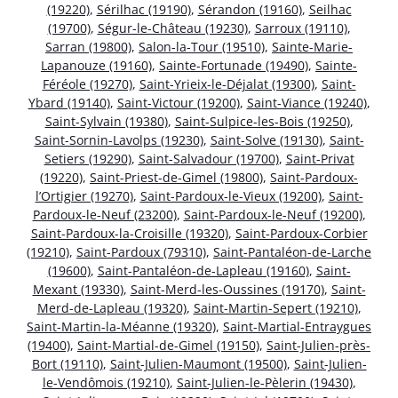
(19220)
,
Sérilhac (19190)
,
Sérandon (19160)
,
Seilhac
(19700)
,
Ségur-le-Château (19230)
,
Sarroux (19110)
,
Sarran (19800)
,
Salon-la-Tour (19510)
,
Sainte-Marie-
Lapanouze (19160)
,
Sainte-Fortunade (19490)
,
Sainte-
Féréole (19270)
,
Saint-Yrieix-le-Déjalat (19300)
,
Saint-
Ybard (19140)
,
Saint-Victour (19200)
,
Saint-Viance (19240)
,
Saint-Sylvain (19380)
,
Saint-Sulpice-les-Bois (19250)
,
Saint-Sornin-Lavolps (19230)
,
Saint-Solve (19130)
,
Saint-
Setiers (19290)
,
Saint-Salvadour (19700)
,
Saint-Privat
(19220)
,
Saint-Priest-de-Gimel (19800)
,
Saint-Pardoux-
l’Ortigier (19270)
,
Saint-Pardoux-le-Vieux (19200)
,
Saint-
Pardoux-le-Neuf (23200)
,
Saint-Pardoux-le-Neuf (19200)
,
Saint-Pardoux-la-Croisille (19320)
,
Saint-Pardoux-Corbier
(19210)
,
Saint-Pardoux (79310)
,
Saint-Pantaléon-de-Larche
(19600)
,
Saint-Pantaléon-de-Lapleau (19160)
,
Saint-
Mexant (19330)
,
Saint-Merd-les-Oussines (19170)
,
Saint-
Merd-de-Lapleau (19320)
,
Saint-Martin-Sepert (19210)
,
Saint-Martin-la-Méanne (19320)
,
Saint-Martial-Entraygues
(19400)
,
Saint-Martial-de-Gimel (19150)
,
Saint-Julien-près-
Bort (19110)
,
Saint-Julien-Maumont (19500)
,
Saint-Julien-
le-Vendômois (19210)
,
Saint-Julien-le-Pèlerin (19430)
,