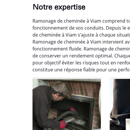
Notre expertise
Ramonage de cheminée à Viam comprend tout
fonctionnement de vos conduits. Depuis le e
de cheminée à Viam s’ajuste à chaque situat
Ramonage de cheminée à Viam intervient avec
fonctionnement fluide. Ramonage de chemin
de conserver un rendement optimal. Chaqu
Ni
pour objectif éviter les risques tout en re
constitue une réponse fiable pour une perf
2
Interve
propre
débistr
suite la
du tir