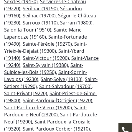
Sexcles (19430)
,
Servières-le-Château
(19220)
,
Sérilhac (19190)
,
Sérandon
(19160)
,
Seilhac (19700)
,
Ségur-le-Château
(19230)
,
Sarroux (19110)
,
Sarran (19800)
,
Salon-la-Tour (19510)
,
Sainte-Marie-
Lapanouze (19160)
,
Sainte-Fortunade
(19490)
,
Sainte-Féréole (19270)
,
Saint-
Yrieix-le-Déjalat (19300)
,
Saint-Ybard
(19140)
,
Saint-Victour (19200)
,
Saint-Viance
(19240)
,
Saint-Sylvain (19380)
,
Saint-
Sulpice-les-Bois (19250)
,
Saint-Sornin-
Lavolps (19230)
,
Saint-Solve (19130)
,
Saint-
Setiers (19290)
,
Saint-Salvadour (19700)
,
Saint-Privat (19220)
,
Saint-Priest-de-Gimel
(19800)
,
Saint-Pardoux-l’Ortigier (19270)
,
Saint-Pardoux-le-Vieux (19200)
,
Saint-
Pardoux-le-Neuf (23200)
,
Saint-Pardoux-le-
Neuf (19200)
,
Saint-Pardoux-la-Croisille
(19320)
,
Saint-Pardoux-Corbier (19210)
,