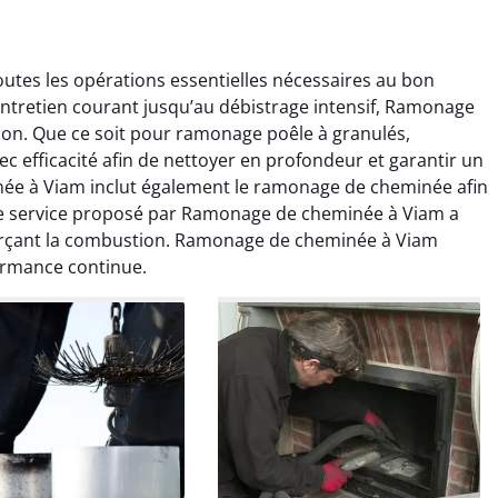
es les opérations essentielles nécessaires au bon
ntretien courant jusqu’au débistrage intensif, Ramonage
ion. Que ce soit pour ramonage poêle à granulés,
 efficacité afin de nettoyer en profondeur et garantir un
ée à Viam inclut également le ramonage de cheminée afin
e service proposé par Ramonage de cheminée à Viam a
colas Perrin
Yannick Morel
nforçant la combustion. Ramonage de cheminée à Viam
ormance continue.
2 janvier 2026
12 juillet 2025
ntion rapide et très
Intervention très efficace
 pour le ramonage
pour le ramonage débistrage
age. On sent tout de
de ma cheminée. Le tirage
 différence au niveau
est nettement meilleur et
age. Très satisfait.
plus aucune odeur. Travail
propre et rapide.