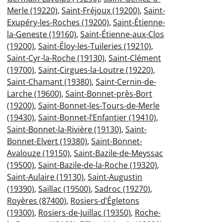
Merle (19220)
,
Saint-Fréjoux (19200)
,
Saint-
Exupéry-les-Roches (19200)
,
Saint-Étienne-
la-Geneste (19160)
,
Saint-Étienne-aux-Clos
(19200)
,
Saint-Éloy-les-Tuileries (19210)
,
Saint-Cyr-la-Roche (19130)
,
Saint-Clément
(19700)
,
Saint-Cirgues-la-Loutre (19220)
,
Saint-Chamant (19380)
,
Saint-Cernin-de-
Larche (19600)
,
Saint-Bonnet-près-Bort
(19200)
,
Saint-Bonnet-les-Tours-de-Merle
(19430)
,
Saint-Bonnet-l’Enfantier (19410)
,
Saint-Bonnet-la-Rivière (19130)
,
Saint-
Bonnet-Elvert (19380)
,
Saint-Bonnet-
Avalouze (19150)
,
Saint-Bazile-de-Meyssac
(19500)
,
Saint-Bazile-de-la-Roche (19320)
,
Saint-Aulaire (19130)
,
Saint-Augustin
(19390)
,
Saillac (19500)
,
Sadroc (19270)
,
Royères (87400)
,
Rosiers-d’Égletons
(19300)
,
Rosiers-de-Juillac (19350)
,
Roche-