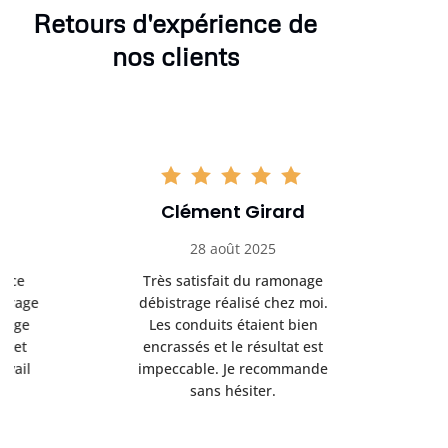
Retours d'expérience de
nos clients
Clément Girard
Romai
28 août 2025
05 se
Très satisfait du ramonage
Excelle
débistrage réalisé chez moi.
ramonag
Les conduits étaient bien
L’interven
encrassés et le résultat est
retrouve
impeccable. Je recommande
fonctionne
sans hésiter.
Rien