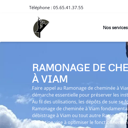
Téléphone :
05.65.41.37.55
Nos services
RAMONAGE DE CH
À VIAM
Faire appel au Ramonage de cheminée à Viam
démarche essentielle pour préserver les inst
Au fil des utilisations, les dépôts de suie se
Ramonage de cheminée à Viam fondamental. 
débistrage à Viam ou tout autre Ramonage 
opération vise à optimiser le fonctionneme