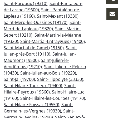
Saint-Pardoux (79310)
,
Saint-Pantaléon-
de-Larche (19600)
,
Saint-Pantaléon-de-
Lapleau (19160)
,
Saint-Mexant (19330)
,
Saint-Merd-les-Oussines (19170)
,
Saint-
Merd-de-Lapleau (19320)
,
Saint-Martin-
Sepert (19210)
,
Saint-Martin-la-Méanne
(19320)
,
Saint-Martial-Entraygues (19400)
,
Saint-Martial-de-Gimel (19150)
,
Saint-
Julien-près-Bort (19110)
,
Saint-Julien-
Maumont (19500)
,
Saint-Julien-le-
Vendômois (19210)
,
Saint-Julien-le-Pèlerin
(19430)
,
Saint-Julien-aux-Bois (19220)
,
Saint-Jal (19700)
,
Saint-Hippolyte (33330)
,
Saint-Hilaire-Taurieux (19400)
,
Saint-
Hilaire-Peyroux (19560)
,
Saint-Hilaire-Luc
(19160)
,
Saint-Hilaire-les-Courbes (19170)
,
Saint-Hilaire-Foissac (19550)
,
Saint-
Germain-les-Vergnes (19330)
,
Saint-
Germain-Lavolps (19290)
,
Saint-Geniez-ô-