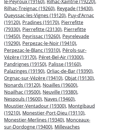
le-Peyroux (19160)
,
Rilhac-Xaintrie (19220)
,
Rilhac-Treignac (19260)
,
Reygade (19430)
,
Queyssac-les-Vignes (19120)
,
Puy-d’Arnac
(19120)
,
Pradines (19170)
,
Pierrefitte
(79330)
,
Pierrefitte (23130)
,
Pierrefitte
(19450)
,
Peyrissac (19260)
,
Peyrelevade
(19290)
,
Perpezac-le-Noir (19410)
,
Perpezac-le-Blanc (19310)
,
Pérols-sur-
Vézère (19170)
,
Péret-Bel-Air (19300)
,
Pandrignes (19150)
,
Palisse (19160)
,
Palazinges (19190)
,
Orliac-de-Bar (19390)
,
Orgnac-sur-Vézère (19410)
,
Objat (19130)
,
Nonards (19120)
,
Noailles (19600)
,
Noailhac (19500)
,
Neuville (19380)
,
Nespouls (19600)
,
Naves (19460)
,
Moustier-Ventadour (19300)
,
Montgibaud
(19210)
,
Monestier-Port-Dieu (19110)
,
Monestier-Merlines (19340)
,
Monceaux-
sur-Dordogne (19400)
,
Millevaches