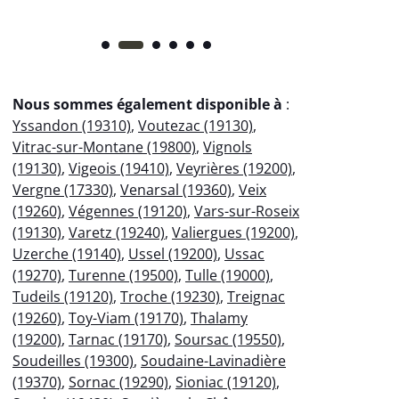
Nous sommes également disponible à
:
Yssandon (19310)
,
Voutezac (19130)
,
Vitrac-sur-Montane (19800)
,
Vignols
(19130)
,
Vigeois (19410)
,
Veyrières (19200)
,
Vergne (17330)
,
Venarsal (19360)
,
Veix
(19260)
,
Végennes (19120)
,
Vars-sur-Roseix
(19130)
,
Varetz (19240)
,
Valiergues (19200)
,
Uzerche (19140)
,
Ussel (19200)
,
Ussac
(19270)
,
Turenne (19500)
,
Tulle (19000)
,
Tudeils (19120)
,
Troche (19230)
,
Treignac
(19260)
,
Toy-Viam (19170)
,
Thalamy
(19200)
,
Tarnac (19170)
,
Soursac (19550)
,
Soudeilles (19300)
,
Soudaine-Lavinadière
(19370)
,
Sornac (19290)
,
Sioniac (19120)
,