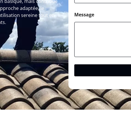
on basique, mais contribue
approche adaptée, le
Message
lisation sereine tout en
ts.