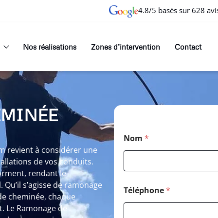
4.8/5 basés sur 628 avi
Nos réalisations
Zones d’intervention
Contact
EMINÉE
Nom
*
 revient à considérer une
allations de vos conduits.
 forment, rendant le
Qu’il s’agisse de ramonage
Téléphone
*
de cheminée, chaque
nt. Le Ramonage de