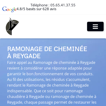
Téléphone :
05.65.41.37.55
4.8/5 basés sur 628 avis
RAMONAGE DE CHEMINÉE
À REYGADE
Faire appel au Ramonage de cheminée à Reygade
revient à considérer une réponse adaptée pour
garantir le bon fonctionnement de vos conduits.
Au fil des utilisations, les résidus s’accumulent,
rendant le Ramonage de cheminée à Reygade
indispensable. Que ce soit pour ramonage
chaudière à Reygade ou ramonage de cheminée à
Reygade, chaque passage permet de restaurer les