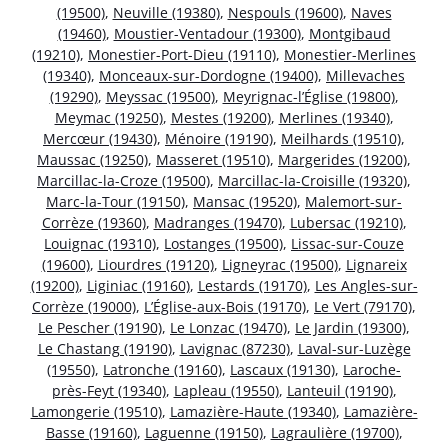
(19500)
,
Neuville (19380)
,
Nespouls (19600)
,
Naves
(19460)
,
Moustier-Ventadour (19300)
,
Montgibaud
(19210)
,
Monestier-Port-Dieu (19110)
,
Monestier-Merlines
(19340)
,
Monceaux-sur-Dordogne (19400)
,
Millevaches
(19290)
,
Meyssac (19500)
,
Meyrignac-l’Église (19800)
,
Meymac (19250)
,
Mestes (19200)
,
Merlines (19340)
,
Mercœur (19430)
,
Ménoire (19190)
,
Meilhards (19510)
,
Maussac (19250)
,
Masseret (19510)
,
Margerides (19200)
,
Marcillac-la-Croze (19500)
,
Marcillac-la-Croisille (19320)
,
Marc-la-Tour (19150)
,
Mansac (19520)
,
Malemort-sur-
Corrèze (19360)
,
Madranges (19470)
,
Lubersac (19210)
,
Louignac (19310)
,
Lostanges (19500)
,
Lissac-sur-Couze
(19600)
,
Liourdres (19120)
,
Ligneyrac (19500)
,
Lignareix
(19200)
,
Liginiac (19160)
,
Lestards (19170)
,
Les Angles-sur-
Corrèze (19000)
,
L’Église-aux-Bois (19170)
,
Le Vert (79170)
,
Le Pescher (19190)
,
Le Lonzac (19470)
,
Le Jardin (19300)
,
Le Chastang (19190)
,
Lavignac (87230)
,
Laval-sur-Luzège
(19550)
,
Latronche (19160)
,
Lascaux (19130)
,
Laroche-
près-Feyt (19340)
,
Lapleau (19550)
,
Lanteuil (19190)
,
Lamongerie (19510)
,
Lamazière-Haute (19340)
,
Lamazière-
Basse (19160)
,
Laguenne (19150)
,
Lagraulière (19700)
,