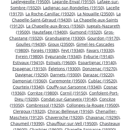
Lagleygeolle (19500)
,
Lagarde-Enval (19150)
,
Lafage-sur-
Sombre (19320)
,
Ladignac-sur-Rondelles (19150)
,
Lacelle
(19170)
,
La Roche-Canillac (19320)
,
La Nouaille (23500)
,
La
Chapelle-Saint-Géraud (19430)
,
La Chapelle-aux-Saints
(19120)
,
La Chapelle-aux-Brocs (19360)
,
Jugeals-Nazareth
(19500)
,
Hautefage (19400)
,
Gumond (19320)
,
Gros-
Chastang (19320)
,
Grandsaigne (19300)
,
Gourdon (19170)
,
Goulles (19430)
,
Gioux (23500)
,
Gimel-les-Cascades
(19800)
,
Forgès (19380)
,
Feyt (19340)
,
Favars (19330)
,
Eyrein (19800)
,
Eygurande (19340)
,
Eyburie (19140)
,
Estivaux (19410)
,
Estivals (19600)
,
Espartignac (19140)
,
Espagnac (19150)
,
Égletons (19300)
,
Donzenac (19270)
,
Davignac (19250)
,
Darnets (19300)
,
Darazac (19220)
,
Dampniat (19360)
,
Curemonte (19500)
,
Cublac (19520)
,
Courteix (19340)
,
Couffy-sur-Sarsonne (19340)
,
Cosnac
(19360)
,
Corrèze (19800)
,
Cornil (19150)
,
Confolent-Port-
Dieu (19200)
,
Condat-sur-Ganaveix (19140)
,
Concèze
(19350)
,
Combressol (19250)
,
Collonges-la-Rouge (19500)
,
Clergoux (19320)
,
Chirac-Bellevue (19160)
,
Chenailler-
Mascheix (19120)
,
Chaveroche (19200)
,
Chavanac (19290)
,
Chaumeil (19390)
,
Chauffour-sur-Vell (19500)
,
Chasteaux
(19600)
,
Chartrier (19600)
,
Chapelle-Spinasse (19300)
,