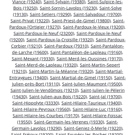
Viance (19240)
,
Saint-Sylvain (19380)
,
Saint-Sulpice-les-
Bois (19250)
,
Saint-Sornin-Lavolps (19230)
,
Saint-Solve
(19130)
,
Saint-Setiers (19290)
,
Saint-Salvadour (19700)
,
Saint-Privat (19220)
,
Saint-Priest-de-Gimel (19800)
,
Saint-
Pardoux-l’Ortigier (19270)
,
Saint-Pardoux-le-Vieux (19200)
,
Saint-Pardoux-le-Neuf (23200)
,
Saint-Pardoux-le-Neuf
(19200)
,
Saint-Pardoux-la-Croisille (19320)
,
Saint-Pardoux-
Corbier (19210)
,
Saint-Pardoux (79310)
,
Saint-Pantaléon-
de-Larche (19600)
,
Saint-Pantaléon-de-Lapleau (19160)
,
Saint-Mexant (19330)
,
Saint-Merd-les-Oussines (19170)
,
Saint-Merd-de-Lapleau (19320)
,
Saint-Martin-Sepert
(19210)
,
Saint-Martin-la-Méanne (19320)
,
Saint-Martial-
Entraygues (19400)
,
Saint-Martial-de-Gimel (19150)
,
Saint-
Julien-près-Bort (19110)
,
Saint-Julien-Maumont (19500)
,
Saint-Julien-le-Vendômois (19210)
,
Saint-Julien-le-Pèlerin
(19430)
,
Saint-Julien-aux-Bois (19220)
,
Saint-Jal (19700)
,
Saint-Hippolyte (33330)
,
Saint-Hilaire-Taurieux (19400)
,
Saint-Hilaire-Peyroux (19560)
,
Saint-Hilaire-Luc (19160)
,
Saint-Hilaire-les-Courbes (19170)
,
Saint-Hilaire-Foissac
(19550)
,
Saint-Germain-les-Vergnes (19330)
,
Saint-
Germain-Lavolps (19290)
,
Saint-Geniez-ô-Merle (19220)
,
Saint-Fréjoux (19200)
,
Saint-Exupéry-les-Roches (19200)
,