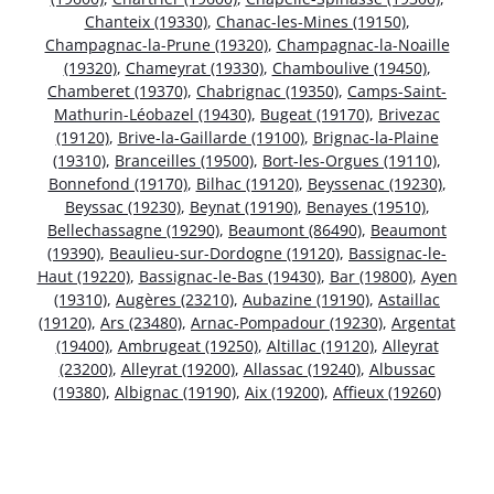
Chanteix (19330)
,
Chanac-les-Mines (19150)
,
Champagnac-la-Prune (19320)
,
Champagnac-la-Noaille
(19320)
,
Chameyrat (19330)
,
Chamboulive (19450)
,
Chamberet (19370)
,
Chabrignac (19350)
,
Camps-Saint-
Mathurin-Léobazel (19430)
,
Bugeat (19170)
,
Brivezac
(19120)
,
Brive-la-Gaillarde (19100)
,
Brignac-la-Plaine
(19310)
,
Branceilles (19500)
,
Bort-les-Orgues (19110)
,
Bonnefond (19170)
,
Bilhac (19120)
,
Beyssenac (19230)
,
Beyssac (19230)
,
Beynat (19190)
,
Benayes (19510)
,
Bellechassagne (19290)
,
Beaumont (86490)
,
Beaumont
(19390)
,
Beaulieu-sur-Dordogne (19120)
,
Bassignac-le-
Haut (19220)
,
Bassignac-le-Bas (19430)
,
Bar (19800)
,
Ayen
(19310)
,
Augères (23210)
,
Aubazine (19190)
,
Astaillac
(19120)
,
Ars (23480)
,
Arnac-Pompadour (19230)
,
Argentat
(19400)
,
Ambrugeat (19250)
,
Altillac (19120)
,
Alleyrat
(23200)
,
Alleyrat (19200)
,
Allassac (19240)
,
Albussac
(19380)
,
Albignac (19190)
,
Aix (19200)
,
Affieux (19260)