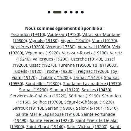
Nous sommes également disponible à
:
Yssandon (19310)
,
Voutezac (19130)
,
Vitrac-sur-Montane
(19800)
,
Vignols (19130)
,
Vigeois (19410)
,
Viam (19170)
,
Veyrières (19200)
,
Vergne (17330)
,
Venarsal (19360)
,
Veix
(19260)
,
Végennes (19120)
,
Vars-sur-Roseix (19130)
,
Varetz
(19240)
,
Valiergues (19200)
,
Uzerche (19140)
,
Ussel
(19200)
,
Ussac (19270)
,
Turenne (19500)
,
Tulle (19000)
,
Tudeils (19120)
,
Troche (19230)
,
Treignac (19260)
,
Toy-
Viam (19170)
,
Thalamy (19200)
,
Tarnac (19170)
,
Soursac
(19550)
,
Soudeilles (19300)
,
Soudaine-Lavinadière (19370)
,
Sornac (19290)
,
Sioniac (19120)
,
Sexcles (19430)
,
Servières-le-Château (19220)
,
Sérilhac (19190)
,
Sérandon
(19160)
,
Seilhac (19700)
,
Ségur-le-Château (19230)
,
Sarroux (19110)
,
Sarran (19800)
,
Salon-la-Tour (19510)
,
Sainte-Marie-Lapanouze (19160)
,
Sainte-Fortunade
(19490)
,
Sainte-Féréole (19270)
,
Saint-Yrieix-le-Déjalat
(19300)
,
Saint-Ybard (19140)
,
Saint-Victour (19200)
,
Saint-