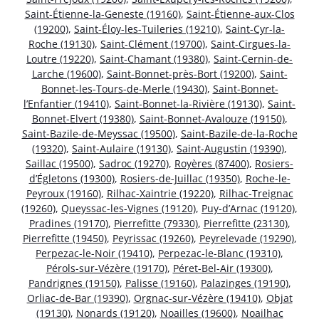
Saint-Étienne-la-Geneste (19160)
,
Saint-Étienne-aux-Clos
(19200)
,
Saint-Éloy-les-Tuileries (19210)
,
Saint-Cyr-la-
Roche (19130)
,
Saint-Clément (19700)
,
Saint-Cirgues-la-
Loutre (19220)
,
Saint-Chamant (19380)
,
Saint-Cernin-de-
Larche (19600)
,
Saint-Bonnet-près-Bort (19200)
,
Saint-
Bonnet-les-Tours-de-Merle (19430)
,
Saint-Bonnet-
l’Enfantier (19410)
,
Saint-Bonnet-la-Rivière (19130)
,
Saint-
Bonnet-Elvert (19380)
,
Saint-Bonnet-Avalouze (19150)
,
Saint-Bazile-de-Meyssac (19500)
,
Saint-Bazile-de-la-Roche
(19320)
,
Saint-Aulaire (19130)
,
Saint-Augustin (19390)
,
Saillac (19500)
,
Sadroc (19270)
,
Royères (87400)
,
Rosiers-
d’Égletons (19300)
,
Rosiers-de-Juillac (19350)
,
Roche-le-
Peyroux (19160)
,
Rilhac-Xaintrie (19220)
,
Rilhac-Treignac
(19260)
,
Queyssac-les-Vignes (19120)
,
Puy-d’Arnac (19120)
,
Pradines (19170)
,
Pierrefitte (79330)
,
Pierrefitte (23130)
,
Pierrefitte (19450)
,
Peyrissac (19260)
,
Peyrelevade (19290)
,
Perpezac-le-Noir (19410)
,
Perpezac-le-Blanc (19310)
,
Pérols-sur-Vézère (19170)
,
Péret-Bel-Air (19300)
,
Pandrignes (19150)
,
Palisse (19160)
,
Palazinges (19190)
,
Orliac-de-Bar (19390)
,
Orgnac-sur-Vézère (19410)
,
Objat
(19130)
,
Nonards (19120)
,
Noailles (19600)
,
Noailhac