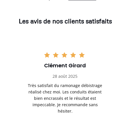
Les avis de nos clients satisfaits
Clément Girard
28 août 2025
e
Très satisfait du ramonage débistrage
née.
réalisé chez moi. Les conduits étaient
déb
et
bien encrassés et le résultat est
ret
 et
impeccable. Je recommande sans
hésiter.