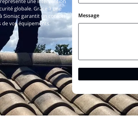
 représente une intervention
curité globale. Grâce à une
Message
 Sioniac garantit un confort
s de vos équipements.