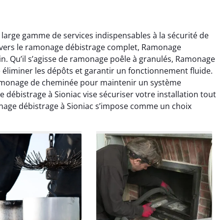
large gamme de services indispensables à la sécurité de
e vers le ramonage débistrage complet, Ramonage
in. Qu’il s’agisse de ramonage poêle à granulés, Ramonage
e éliminer les dépôts et garantir un fonctionnement fluide.
ramonage de cheminée pour maintenir un système
ébistrage à Sioniac vise sécuriser votre installation tout
colas Perrin
Yannick Morel
onage débistrage à Sioniac s’impose comme un choix
2 janvier 2026
12 juillet 2025
ntion rapide et très
Intervention très efficace
 pour le ramonage
pour le ramonage débistrage
age. On sent tout de
de ma cheminée. Le tirage
 différence au niveau
est nettement meilleur et
age. Très satisfait.
plus aucune odeur. Travail
propre et rapide.