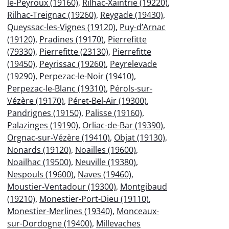
le-Peyroux (19160)
,
Rilhac-Xaintrie (19220)
,
Rilhac-Treignac (19260)
,
Reygade (19430)
,
Queyssac-les-Vignes (19120)
,
Puy-d’Arnac
(19120)
,
Pradines (19170)
,
Pierrefitte
(79330)
,
Pierrefitte (23130)
,
Pierrefitte
(19450)
,
Peyrissac (19260)
,
Peyrelevade
(19290)
,
Perpezac-le-Noir (19410)
,
Perpezac-le-Blanc (19310)
,
Pérols-sur-
Vézère (19170)
,
Péret-Bel-Air (19300)
,
Pandrignes (19150)
,
Palisse (19160)
,
Palazinges (19190)
,
Orliac-de-Bar (19390)
,
Orgnac-sur-Vézère (19410)
,
Objat (19130)
,
Nonards (19120)
,
Noailles (19600)
,
Noailhac (19500)
,
Neuville (19380)
,
Nespouls (19600)
,
Naves (19460)
,
Moustier-Ventadour (19300)
,
Montgibaud
(19210)
,
Monestier-Port-Dieu (19110)
,
Monestier-Merlines (19340)
,
Monceaux-
sur-Dordogne (19400)
,
Millevaches