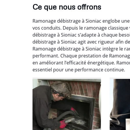
Ce que nous offrons
Ramonage débistrage à Sioniac englobe une 
vos conduits. Depuis le ramonage classiqu
débistrage à Sioniac s’adapte à chaque beso
débistrage à Sioniac agit avec rigueur afin d
Ramonage débistrage à Sioniac intègre le 
performant. Chaque prestation de Ramonage d
Ni
en améliorant l’efficacité énergétique. Ram
essentiel pour une performance continue.
2
Interve
propre
débistr
suite la
du tir