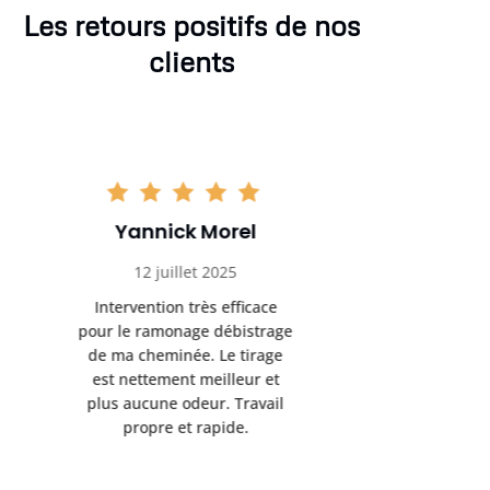
Les retours positifs de nos
clients
Clément Girard
Romai
28 août 2025
05 se
Très satisfait du ramonage
Excelle
débistrage réalisé chez moi.
ramonag
Les conduits étaient bien
L’interven
encrassés et le résultat est
retrouve
impeccable. Je recommande
fonctionne
sans hésiter.
Rien