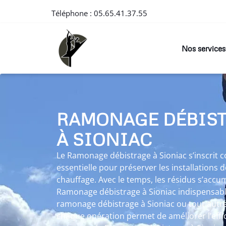
Téléphone :
05.65.41.37.55
Nos services
RAMONAGE DÉBIS
À SIONIAC
Le Ramonage débistrage à Sioniac s’inscri
essentielle pour préserver les installations 
chauffage. Avec le temps, les résidus s’accu
Ramonage débistrage à Sioniac indispensable.
ramonage débistrage à Sioniac ou tout aut
chaque opération permet de améliorer l’effic