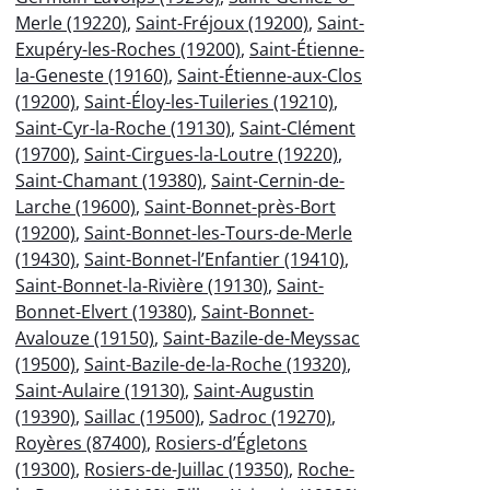
Merle (19220)
,
Saint-Fréjoux (19200)
,
Saint-
Exupéry-les-Roches (19200)
,
Saint-Étienne-
la-Geneste (19160)
,
Saint-Étienne-aux-Clos
(19200)
,
Saint-Éloy-les-Tuileries (19210)
,
Saint-Cyr-la-Roche (19130)
,
Saint-Clément
(19700)
,
Saint-Cirgues-la-Loutre (19220)
,
Saint-Chamant (19380)
,
Saint-Cernin-de-
Larche (19600)
,
Saint-Bonnet-près-Bort
(19200)
,
Saint-Bonnet-les-Tours-de-Merle
(19430)
,
Saint-Bonnet-l’Enfantier (19410)
,
Saint-Bonnet-la-Rivière (19130)
,
Saint-
Bonnet-Elvert (19380)
,
Saint-Bonnet-
Avalouze (19150)
,
Saint-Bazile-de-Meyssac
(19500)
,
Saint-Bazile-de-la-Roche (19320)
,
Saint-Aulaire (19130)
,
Saint-Augustin
(19390)
,
Saillac (19500)
,
Sadroc (19270)
,
Royères (87400)
,
Rosiers-d’Égletons
(19300)
,
Rosiers-de-Juillac (19350)
,
Roche-