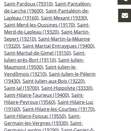
Saint-Pardoux (79310)
,
Saint-Pantaléon-
de-Larche (19600)
,
Saint-Pantaléon-de-
Lapleau (19160)
,
Saint-Mexant (19330)
,
Saint-Merd-les-Oussines (19170)
,
Saint-
Merd-de-Lapleau (19320)
,
Saint-Martin-
Sepert (19210)
,
Saint-Martin-la-Méanne
(19320)
,
Saint-Martial-Entraygues (19400)
,
Saint-Martial-de-Gimel (19150)
,
Saint-
Julien-près-Bort (19110)
,
Saint-Julien-
Maumont (19500)
,
Saint-Julien-le-
Vendômois (19210)
,
Saint-Julien-le-Pèlerin
(19430)
,
Saint-Julien-aux-Bois (19220)
,
Saint-Jal (19700)
,
Saint-Hippolyte (33330)
,
Saint-Hilaire-Taurieux (19400)
,
Saint-
Hilaire-Peyroux (19560)
,
Saint-Hilaire-Luc
(19160)
,
Saint-Hilaire-les-Courbes (19170)
,
Saint-Hilaire-Foissac (19550)
,
Saint-
Germain-les-Vergnes (19330)
,
Saint-
Germain-Lavolps (19290)
,
Saint-Geniez-ô-