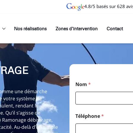
4.8/5 basés sur 628 avi
Nos réalisations
Zones d’intervention
Contact
TRAGE
Nom
*
t comme une démarche
de votre système de
mulent, rendant le
 Qu’il s’agisse de
Téléphone
*
re Ramonage débistrage,
acité. Au-delà d’un simple