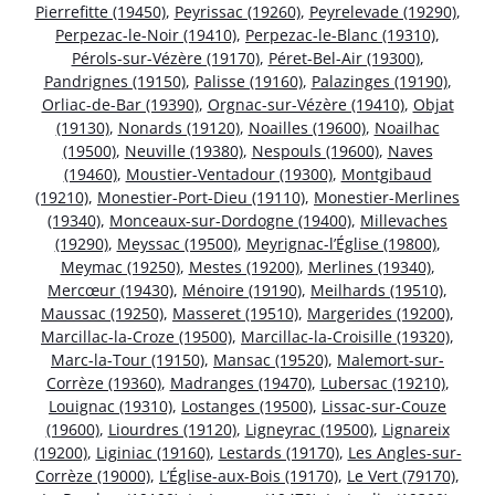
Pierrefitte (19450)
,
Peyrissac (19260)
,
Peyrelevade (19290)
,
Perpezac-le-Noir (19410)
,
Perpezac-le-Blanc (19310)
,
Pérols-sur-Vézère (19170)
,
Péret-Bel-Air (19300)
,
Pandrignes (19150)
,
Palisse (19160)
,
Palazinges (19190)
,
Orliac-de-Bar (19390)
,
Orgnac-sur-Vézère (19410)
,
Objat
(19130)
,
Nonards (19120)
,
Noailles (19600)
,
Noailhac
(19500)
,
Neuville (19380)
,
Nespouls (19600)
,
Naves
(19460)
,
Moustier-Ventadour (19300)
,
Montgibaud
(19210)
,
Monestier-Port-Dieu (19110)
,
Monestier-Merlines
(19340)
,
Monceaux-sur-Dordogne (19400)
,
Millevaches
(19290)
,
Meyssac (19500)
,
Meyrignac-l’Église (19800)
,
Meymac (19250)
,
Mestes (19200)
,
Merlines (19340)
,
Mercœur (19430)
,
Ménoire (19190)
,
Meilhards (19510)
,
Maussac (19250)
,
Masseret (19510)
,
Margerides (19200)
,
Marcillac-la-Croze (19500)
,
Marcillac-la-Croisille (19320)
,
Marc-la-Tour (19150)
,
Mansac (19520)
,
Malemort-sur-
Corrèze (19360)
,
Madranges (19470)
,
Lubersac (19210)
,
Louignac (19310)
,
Lostanges (19500)
,
Lissac-sur-Couze
(19600)
,
Liourdres (19120)
,
Ligneyrac (19500)
,
Lignareix
(19200)
,
Liginiac (19160)
,
Lestards (19170)
,
Les Angles-sur-
Corrèze (19000)
,
L’Église-aux-Bois (19170)
,
Le Vert (79170)
,