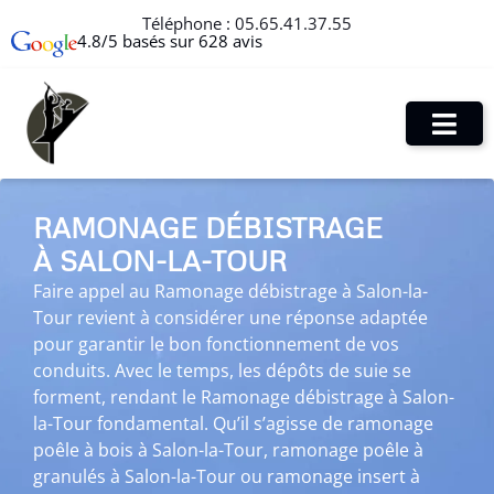
Téléphone :
05.65.41.37.55
4.8/5 basés sur 628 avis
RAMONAGE DÉBISTRAGE
À SALON-LA-TOUR
Faire appel au Ramonage débistrage à Salon-la-
Tour revient à considérer une réponse adaptée
pour garantir le bon fonctionnement de vos
conduits. Avec le temps, les dépôts de suie se
forment, rendant le Ramonage débistrage à Salon-
la-Tour fondamental. Qu’il s’agisse de ramonage
poêle à bois à Salon-la-Tour, ramonage poêle à
granulés à Salon-la-Tour ou ramonage insert à