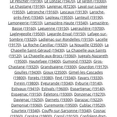
Le Pescher (19190)
,
Le Lonzac (19470)
,
Le Jardin (19300)
,
Le Chastang (19190)
,
Lavignac (87230)
,
Laval-sur-Luzège
(19550)
,
Latronche (19160)
,
Lascaux (19130)
,
Laroche-
près-Feyt (19340)
,
Lapleau (19550)
,
Lanteuil (19190)
,
Lamongerie (19510)
,
Lamazière-Haute (19340)
,
Lamazière-
Basse (19160)
,
Laguenne (19150)
,
Lagraulière (19700)
,
Lagleygeolle (19500)
,
Lagarde-Enval (19150)
,
Lafage-sur-
Sombre (19320)
,
Ladignac-sur-Rondelles (19150)
,
Lacelle
(19170)
,
La Roche-Canillac (19320)
,
La Nouaille (23500)
,
La
Chapelle-Saint-Géraud (19430)
,
La Chapelle-aux-Saints
(19120)
,
La Chapelle-aux-Brocs (19360)
,
Jugeals-Nazareth
(19500)
,
Hautefage (19400)
,
Gumond (19320)
,
Gros-
Chastang (19320)
,
Grandsaigne (19300)
,
Gourdon (19170)
,
Goulles (19430)
,
Gioux (23500)
,
Gimel-les-Cascades
(19800)
,
Forgès (19380)
,
Feyt (19340)
,
Favars (19330)
,
Eyrein (19800)
,
Eygurande (19340)
,
Eyburie (19140)
,
Estivaux (19410)
,
Estivals (19600)
,
Espartignac (19140)
,
Espagnac (19150)
,
Égletons (19300)
,
Donzenac (19270)
,
Davignac (19250)
,
Darnets (19300)
,
Darazac (19220)
,
Dampniat (19360)
,
Curemonte (19500)
,
Cublac (19520)
,
Courteix (19340)
,
Couffy-sur-Sarsonne (19340)
,
Cosnac
(19360)
,
Corrèze (19800)
,
Cornil (19150)
,
Confolent-Port-