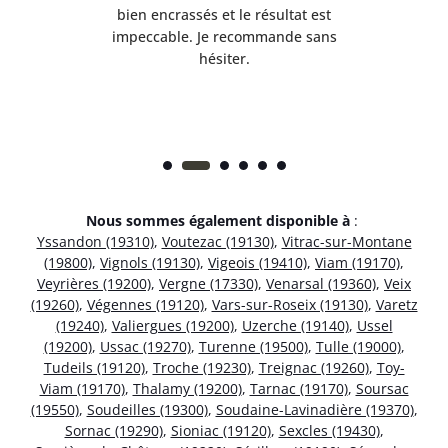
et
bien encrassés et le résultat est
ret
 et
impeccable. Je recommande sans
hésiter.
Nous sommes également disponible à
:
Yssandon (19310)
,
Voutezac (19130)
,
Vitrac-sur-Montane
(19800)
,
Vignols (19130)
,
Vigeois (19410)
,
Viam (19170)
,
Veyrières (19200)
,
Vergne (17330)
,
Venarsal (19360)
,
Veix
(19260)
,
Végennes (19120)
,
Vars-sur-Roseix (19130)
,
Varetz
(19240)
,
Valiergues (19200)
,
Uzerche (19140)
,
Ussel
(19200)
,
Ussac (19270)
,
Turenne (19500)
,
Tulle (19000)
,
Tudeils (19120)
,
Troche (19230)
,
Treignac (19260)
,
Toy-
Viam (19170)
,
Thalamy (19200)
,
Tarnac (19170)
,
Soursac
(19550)
,
Soudeilles (19300)
,
Soudaine-Lavinadière (19370)
,
Sornac (19290)
,
Sioniac (19120)
,
Sexcles (19430)
,