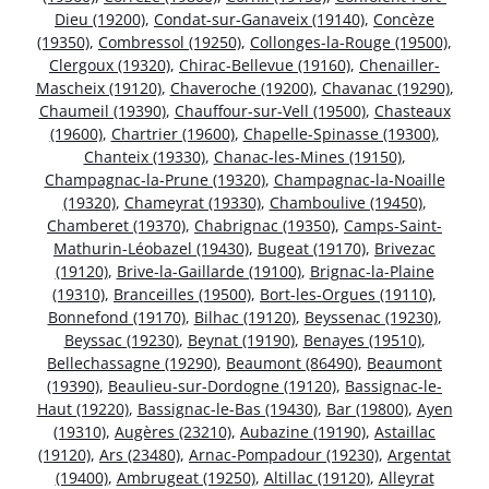
Dieu (19200)
,
Condat-sur-Ganaveix (19140)
,
Concèze
(19350)
,
Combressol (19250)
,
Collonges-la-Rouge (19500)
,
Clergoux (19320)
,
Chirac-Bellevue (19160)
,
Chenailler-
Mascheix (19120)
,
Chaveroche (19200)
,
Chavanac (19290)
,
Chaumeil (19390)
,
Chauffour-sur-Vell (19500)
,
Chasteaux
(19600)
,
Chartrier (19600)
,
Chapelle-Spinasse (19300)
,
Chanteix (19330)
,
Chanac-les-Mines (19150)
,
Champagnac-la-Prune (19320)
,
Champagnac-la-Noaille
(19320)
,
Chameyrat (19330)
,
Chamboulive (19450)
,
Chamberet (19370)
,
Chabrignac (19350)
,
Camps-Saint-
Mathurin-Léobazel (19430)
,
Bugeat (19170)
,
Brivezac
(19120)
,
Brive-la-Gaillarde (19100)
,
Brignac-la-Plaine
(19310)
,
Branceilles (19500)
,
Bort-les-Orgues (19110)
,
Bonnefond (19170)
,
Bilhac (19120)
,
Beyssenac (19230)
,
Beyssac (19230)
,
Beynat (19190)
,
Benayes (19510)
,
Bellechassagne (19290)
,
Beaumont (86490)
,
Beaumont
(19390)
,
Beaulieu-sur-Dordogne (19120)
,
Bassignac-le-
Haut (19220)
,
Bassignac-le-Bas (19430)
,
Bar (19800)
,
Ayen
(19310)
,
Augères (23210)
,
Aubazine (19190)
,
Astaillac
(19120)
,
Ars (23480)
,
Arnac-Pompadour (19230)
,
Argentat
(19400)
,
Ambrugeat (19250)
,
Altillac (19120)
,
Alleyrat