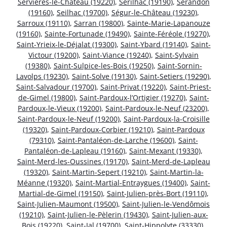
Servières-le-Château (19220)
,
Sérilhac (19190)
,
Sérandon
(19160)
,
Seilhac (19700)
,
Ségur-le-Château (19230)
,
Sarroux (19110)
,
Sarran (19800)
,
Sainte-Marie-Lapanouze
(19160)
,
Sainte-Fortunade (19490)
,
Sainte-Féréole (19270)
,
Saint-Yrieix-le-Déjalat (19300)
,
Saint-Ybard (19140)
,
Saint-
Victour (19200)
,
Saint-Viance (19240)
,
Saint-Sylvain
(19380)
,
Saint-Sulpice-les-Bois (19250)
,
Saint-Sornin-
Lavolps (19230)
,
Saint-Solve (19130)
,
Saint-Setiers (19290)
,
Saint-Salvadour (19700)
,
Saint-Privat (19220)
,
Saint-Priest-
de-Gimel (19800)
,
Saint-Pardoux-l’Ortigier (19270)
,
Saint-
Pardoux-le-Vieux (19200)
,
Saint-Pardoux-le-Neuf (23200)
,
Saint-Pardoux-le-Neuf (19200)
,
Saint-Pardoux-la-Croisille
(19320)
,
Saint-Pardoux-Corbier (19210)
,
Saint-Pardoux
(79310)
,
Saint-Pantaléon-de-Larche (19600)
,
Saint-
Pantaléon-de-Lapleau (19160)
,
Saint-Mexant (19330)
,
Saint-Merd-les-Oussines (19170)
,
Saint-Merd-de-Lapleau
(19320)
,
Saint-Martin-Sepert (19210)
,
Saint-Martin-la-
Méanne (19320)
,
Saint-Martial-Entraygues (19400)
,
Saint-
Martial-de-Gimel (19150)
,
Saint-Julien-près-Bort (19110)
,
Saint-Julien-Maumont (19500)
,
Saint-Julien-le-Vendômois
(19210)
,
Saint-Julien-le-Pèlerin (19430)
,
Saint-Julien-aux-
Bois (19220)
,
Saint-Jal (19700)
,
Saint-Hippolyte (33330)
,