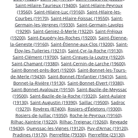
Saint-Hilaire-Taurieux (19400)
,
Saint-Hilaire-Peyroux
(19560)
,
Saint-Hilaire-Luc (19160)
,
Saint-Hilaire-les-
Courbes (19170)
,
Saint-Hilaire-Foissac (19550)
,
Saint-
Germain-les-Vergnes (19330)
,
Saint-Germain-Lavolps
(19290)
,
Saint-Geniez-ô-Merle (19220)
,
Saint-Fréjoux
(19200)
,
Saint-Exupéry-les-Roches (19200)
,
Saint-Étienne-
la-Geneste (19160)
,
Saint-Étienne-aux-Clos (19200)
,
Saint-
Éloy-les-Tuileries (19210)
,
Saint-Cyr-la-Roche (19130)
,
Saint-Clément (19700)
,
Saint-Cirgues-la-Loutre (19220)
,
Saint-Chamant (19380)
,
Saint-Cernin-de-Larche (19600)
,
Saint-Bonnet-près-Bort (19200)
,
Saint-Bonnet-les-Tours-
de-Merle (19430)
,
Saint-Bonnet-l’Enfantier (19410)
,
Saint-
Bonnet-la-Rivière (19130)
,
Saint-Bonnet-Elvert (19380)
,
Saint-Bonnet-Avalouze (19150)
,
Saint-Bazile-de-Meyssac
(19500)
,
Saint-Bazile-de-la-Roche (19320)
,
Saint-Aulaire
(19130)
,
Saint-Augustin (19390)
,
Saillac (19500)
,
Sadroc
(19270)
,
Royères (87400)
,
Rosiers-d’Égletons (19300)
,
Rosiers-de-Juillac (19350)
,
Roche-le-Peyroux (19160)
,
Rilhac-Xaintrie (19220)
,
Rilhac-Treignac (19260)
,
Reygade
(19430)
,
Queyssac-les-Vignes (19120)
,
Puy-d’Arnac (19120)
,
Pradines (19170)
,
Pierrefitte (79330)
,
Pierrefitte (23130)
,