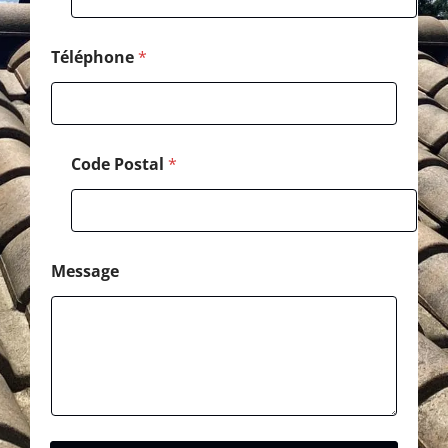
e
Téléphone
*
Code Postal
*
Message