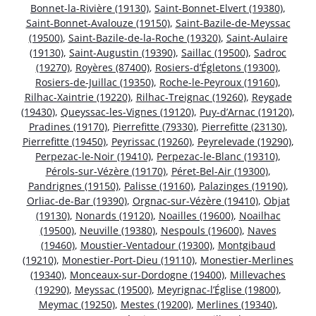
Bonnet-la-Rivière (19130)
,
Saint-Bonnet-Elvert (19380)
,
Saint-Bonnet-Avalouze (19150)
,
Saint-Bazile-de-Meyssac
(19500)
,
Saint-Bazile-de-la-Roche (19320)
,
Saint-Aulaire
(19130)
,
Saint-Augustin (19390)
,
Saillac (19500)
,
Sadroc
(19270)
,
Royères (87400)
,
Rosiers-d’Égletons (19300)
,
Rosiers-de-Juillac (19350)
,
Roche-le-Peyroux (19160)
,
Rilhac-Xaintrie (19220)
,
Rilhac-Treignac (19260)
,
Reygade
(19430)
,
Queyssac-les-Vignes (19120)
,
Puy-d’Arnac (19120)
,
Pradines (19170)
,
Pierrefitte (79330)
,
Pierrefitte (23130)
,
Pierrefitte (19450)
,
Peyrissac (19260)
,
Peyrelevade (19290)
,
Perpezac-le-Noir (19410)
,
Perpezac-le-Blanc (19310)
,
Pérols-sur-Vézère (19170)
,
Péret-Bel-Air (19300)
,
Pandrignes (19150)
,
Palisse (19160)
,
Palazinges (19190)
,
Orliac-de-Bar (19390)
,
Orgnac-sur-Vézère (19410)
,
Objat
(19130)
,
Nonards (19120)
,
Noailles (19600)
,
Noailhac
(19500)
,
Neuville (19380)
,
Nespouls (19600)
,
Naves
(19460)
,
Moustier-Ventadour (19300)
,
Montgibaud
(19210)
,
Monestier-Port-Dieu (19110)
,
Monestier-Merlines
(19340)
,
Monceaux-sur-Dordogne (19400)
,
Millevaches
(19290)
,
Meyssac (19500)
,
Meyrignac-l’Église (19800)
,
Meymac (19250)
,
Mestes (19200)
,
Merlines (19340)
,