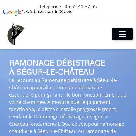
Téléphone :
05.65.41.37.55
4.8/5 basés sur 628 avis
RAMONAGE DÉBISTRAGE
À SÉGUR-LE-CHÂTEAU
Le recours au Ramonage débistrage à Ségur-le-
Château apparaît comme une démarche
essentielle pour garantir le bon fonctionnement de
votre cheminée. À mesure que l’équipement
fonctionne, le bistre s’installe progressivement,
rendant le Ramonage débistrage à Ségur-le-
Château fondamental. Que ce soit pour ramonage
chaudière à Ségur-le-Château ou ramonage de