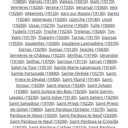
(19800)
,
Vignols (19130)
,
Vigeois (19410)
,
Viam (19170)
,
Veyrières (19200)
,
Vergne (17330)
,
Venarsal (19360)
,
Veix
(19260)
,
Végennes (19120)
,
Vars-sur-Roseix (19130)
,
Varetz
(19240)
,
Valiergues (19200)
,
Uzerche (19140)
,
Ussel
(19200)
,
Ussac (19270)
,
Turenne (19500)
,
Tulle (19000)
,
Tudeils (19120)
,
Troche (19230)
,
Treignac (19260)
,
Toy-
Viam (19170)
,
Thalamy (19200)
,
Tarnac (19170)
,
Soursac
(19550)
,
Soudeilles (19300)
,
Soudaine-Lavinadière (19370)
,
Sornac (19290)
,
Sioniac (19120)
,
Sexcles (19430)
,
Servières-le-Château (19220)
,
Sérilhac (19190)
,
Sérandon
(19160)
,
Seilhac (19700)
,
Sarroux (19110)
,
Sarran (19800)
,
Salon-la-Tour (19510)
,
Sainte-Marie-Lapanouze (19160)
,
Sainte-Fortunade (19490)
,
Sainte-Féréole (19270)
,
Saint-
Yrieix-le-Déjalat (19300)
,
Saint-Ybard (19140)
,
Saint-
Victour (19200)
,
Saint-Viance (19240)
,
Saint-Sylvain
(19380)
,
Saint-Sulpice-les-Bois (19250)
,
Saint-Sornin-
Lavolps (19230)
,
Saint-Solve (19130)
,
Saint-Setiers (19290)
,
Saint-Salvadour (19700)
,
Saint-Privat (19220)
,
Saint-Priest-
de-Gimel (19800)
,
Saint-Pardoux-l’Ortigier (19270)
,
Saint-
Pardoux-le-Vieux (19200)
,
Saint-Pardoux-le-Neuf (23200)
,
Saint-Pardoux-le-Neuf (19200)
,
Saint-Pardoux-la-Croisille
(19320)
,
Saint-Pardoux-Corbier (19210)
,
Saint-Pardoux