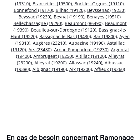
(19310)
,
Branceilles (19500)
,
Bort-les-Orgues (19110)
,
Bonnefond (19170)
,
Bilhac (19120)
,
Beyssenac (19230)
,
Beyssac (19230)
,
Beynat (19190)
,
Benayes (19510)
,
Bellechassagne (19290)
,
Beaumont (86490)
,
Beaumont
(19390)
,
Beaulieu-sur-Dordogne (19120)
,
Bassignac-le-
Haut (19220)
,
Bassignac-le-Bas (19430)
,
Bar (19800)
,
Ayen
(19310)
,
Augères (23210)
,
Aubazine (19190)
,
Astaillac
(19120)
,
Ars (23480)
,
Arnac-Pompadour (19230)
,
Argentat
(19400)
,
Ambrugeat (19250)
,
Altillac (19120)
,
Alleyrat
(23200)
,
Alleyrat (19200)
,
Allassac (19240)
,
Albussac
(19380)
,
Albignac (19190)
,
Aix (19200)
,
Affieux (19260)
En cas de besoin concernant Ramonage