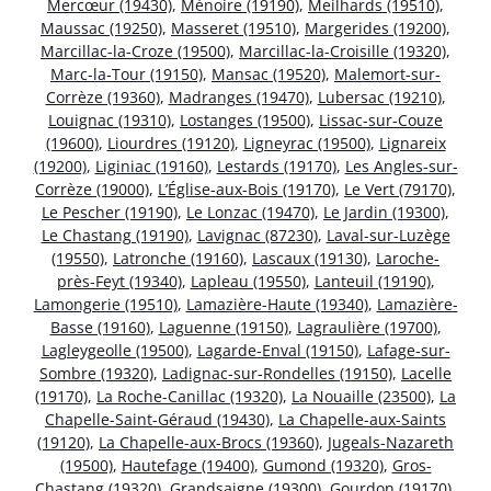
Mercœur (19430)
,
Ménoire (19190)
,
Meilhards (19510)
,
Maussac (19250)
,
Masseret (19510)
,
Margerides (19200)
,
Marcillac-la-Croze (19500)
,
Marcillac-la-Croisille (19320)
,
Marc-la-Tour (19150)
,
Mansac (19520)
,
Malemort-sur-
Corrèze (19360)
,
Madranges (19470)
,
Lubersac (19210)
,
Louignac (19310)
,
Lostanges (19500)
,
Lissac-sur-Couze
(19600)
,
Liourdres (19120)
,
Ligneyrac (19500)
,
Lignareix
(19200)
,
Liginiac (19160)
,
Lestards (19170)
,
Les Angles-sur-
Corrèze (19000)
,
L’Église-aux-Bois (19170)
,
Le Vert (79170)
,
Le Pescher (19190)
,
Le Lonzac (19470)
,
Le Jardin (19300)
,
Le Chastang (19190)
,
Lavignac (87230)
,
Laval-sur-Luzège
(19550)
,
Latronche (19160)
,
Lascaux (19130)
,
Laroche-
près-Feyt (19340)
,
Lapleau (19550)
,
Lanteuil (19190)
,
Lamongerie (19510)
,
Lamazière-Haute (19340)
,
Lamazière-
Basse (19160)
,
Laguenne (19150)
,
Lagraulière (19700)
,
Lagleygeolle (19500)
,
Lagarde-Enval (19150)
,
Lafage-sur-
Sombre (19320)
,
Ladignac-sur-Rondelles (19150)
,
Lacelle
(19170)
,
La Roche-Canillac (19320)
,
La Nouaille (23500)
,
La
Chapelle-Saint-Géraud (19430)
,
La Chapelle-aux-Saints
(19120)
,
La Chapelle-aux-Brocs (19360)
,
Jugeals-Nazareth
(19500)
,
Hautefage (19400)
,
Gumond (19320)
,
Gros-
Chastang (19320)
,
Grandsaigne (19300)
,
Gourdon (19170)
,