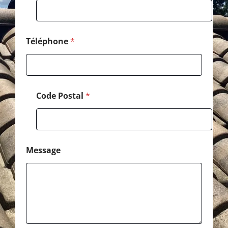
e
N
o
m
*
Téléphone
*
Code Postal
*
Message