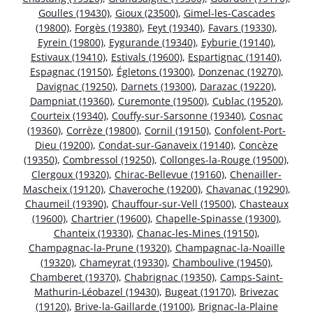
Goulles (19430)
,
Gioux (23500)
,
Gimel-les-Cascades
(19800)
,
Forgès (19380)
,
Feyt (19340)
,
Favars (19330)
,
Eyrein (19800)
,
Eygurande (19340)
,
Eyburie (19140)
,
Estivaux (19410)
,
Estivals (19600)
,
Espartignac (19140)
,
Espagnac (19150)
,
Égletons (19300)
,
Donzenac (19270)
,
Davignac (19250)
,
Darnets (19300)
,
Darazac (19220)
,
Dampniat (19360)
,
Curemonte (19500)
,
Cublac (19520)
,
Courteix (19340)
,
Couffy-sur-Sarsonne (19340)
,
Cosnac
(19360)
,
Corrèze (19800)
,
Cornil (19150)
,
Confolent-Port-
Dieu (19200)
,
Condat-sur-Ganaveix (19140)
,
Concèze
(19350)
,
Combressol (19250)
,
Collonges-la-Rouge (19500)
,
Clergoux (19320)
,
Chirac-Bellevue (19160)
,
Chenailler-
Mascheix (19120)
,
Chaveroche (19200)
,
Chavanac (19290)
,
Chaumeil (19390)
,
Chauffour-sur-Vell (19500)
,
Chasteaux
(19600)
,
Chartrier (19600)
,
Chapelle-Spinasse (19300)
,
Chanteix (19330)
,
Chanac-les-Mines (19150)
,
Champagnac-la-Prune (19320)
,
Champagnac-la-Noaille
(19320)
,
Chameyrat (19330)
,
Chamboulive (19450)
,
Chamberet (19370)
,
Chabrignac (19350)
,
Camps-Saint-
Mathurin-Léobazel (19430)
,
Bugeat (19170)
,
Brivezac
(19120)
,
Brive-la-Gaillarde (19100)
,
Brignac-la-Plaine