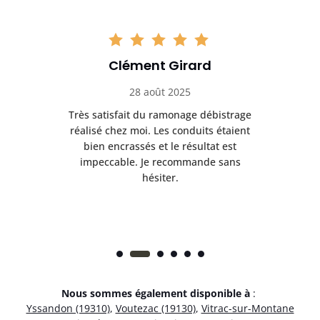
Clément Girard
28 août 2025
e
Très satisfait du ramonage débistrage
née.
réalisé chez moi. Les conduits étaient
déb
et
bien encrassés et le résultat est
ret
 et
impeccable. Je recommande sans
hésiter.
Nous sommes également disponible à
:
Yssandon (19310)
,
Voutezac (19130)
,
Vitrac-sur-Montane