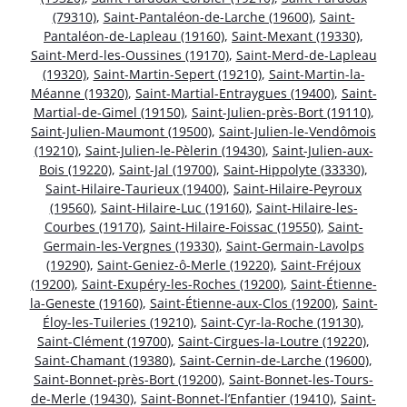
(79310)
,
Saint-Pantaléon-de-Larche (19600)
,
Saint-
Pantaléon-de-Lapleau (19160)
,
Saint-Mexant (19330)
,
Saint-Merd-les-Oussines (19170)
,
Saint-Merd-de-Lapleau
(19320)
,
Saint-Martin-Sepert (19210)
,
Saint-Martin-la-
Méanne (19320)
,
Saint-Martial-Entraygues (19400)
,
Saint-
Martial-de-Gimel (19150)
,
Saint-Julien-près-Bort (19110)
,
Saint-Julien-Maumont (19500)
,
Saint-Julien-le-Vendômois
(19210)
,
Saint-Julien-le-Pèlerin (19430)
,
Saint-Julien-aux-
Bois (19220)
,
Saint-Jal (19700)
,
Saint-Hippolyte (33330)
,
Saint-Hilaire-Taurieux (19400)
,
Saint-Hilaire-Peyroux
(19560)
,
Saint-Hilaire-Luc (19160)
,
Saint-Hilaire-les-
Courbes (19170)
,
Saint-Hilaire-Foissac (19550)
,
Saint-
Germain-les-Vergnes (19330)
,
Saint-Germain-Lavolps
(19290)
,
Saint-Geniez-ô-Merle (19220)
,
Saint-Fréjoux
(19200)
,
Saint-Exupéry-les-Roches (19200)
,
Saint-Étienne-
la-Geneste (19160)
,
Saint-Étienne-aux-Clos (19200)
,
Saint-
Éloy-les-Tuileries (19210)
,
Saint-Cyr-la-Roche (19130)
,
Saint-Clément (19700)
,
Saint-Cirgues-la-Loutre (19220)
,
Saint-Chamant (19380)
,
Saint-Cernin-de-Larche (19600)
,
Saint-Bonnet-près-Bort (19200)
,
Saint-Bonnet-les-Tours-
de-Merle (19430)
,
Saint-Bonnet-l’Enfantier (19410)
,
Saint-