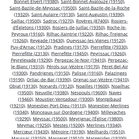
Bonnet-Elvert (19380)
,
Saint-Bonnet-Avalouze (19150)
,
Saint-Bazile-de-Meyssac (19500)
,
Saint-Bazile-de-la-Roche
(19320)
,
Saint-Aulaire (19130)
,
Saint-Augustin (19390)
,
Saillac (19500)
,
Sadroc (19270)
,
Royères (87400)
,
Rosiers-
d’Égletons (19300)
,
Rosiers-de-Juillac (19350)
,
Roche-le-
Peyroux (19160)
,
Rilhac-Xaintrie (19220)
,
Rilhac-Treignac
(19260)
,
Reygade (19430)
,
Queyssac-les-Vignes (19120)
,
Puy-d’Arnac (19120)
,
Pradines (19170)
,
Pierrefitte (79330)
,
Pierrefitte (23130)
,
Pierrefitte (19450)
,
Peyrissac (19260)
,
Peyrelevade (19290)
,
Perpezac-le-Noir (19410)
,
Perpezac-
le-Blanc (19310)
,
Pérols-sur-Vézère (19170)
,
Péret-Bel-Air
(19300)
,
Pandrignes (19150)
,
Palisse (19160)
,
Palazinges
(19190)
,
Orliac-de-Bar (19390)
,
Orgnac-sur-Vézère (19410)
,
Objat (19130)
,
Nonards (19120)
,
Noailles (19600)
,
Noailhac
(19500)
,
Neuville (19380)
,
Nespouls (19600)
,
Naves
(19460)
,
Moustier-Ventadour (19300)
,
Montgibaud
(19210)
,
Monestier-Port-Dieu (19110)
,
Monestier-Merlines
(19340)
,
Monceaux-sur-Dordogne (19400)
,
Millevaches
(19290)
,
Meyssac (19500)
,
Meyrignac-l’Église (19800)
,
Meymac (19250)
,
Mestes (19200)
,
Merlines (19340)
,
Mercœur (19430)
,
Ménoire (19190)
,
Meilhards (19510)
,
Maussac (19250)
,
Masseret (19510)
,
Margerides (19200)
,