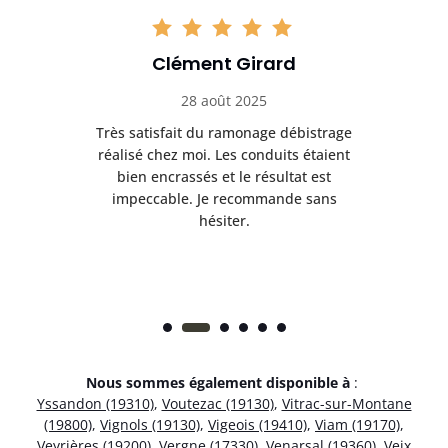
Clément Girard
28 août 2025
e
Très satisfait du ramonage débistrage
née.
réalisé chez moi. Les conduits étaient
déb
et
bien encrassés et le résultat est
ret
 et
impeccable. Je recommande sans
hésiter.
Nous sommes également disponible à
:
Yssandon (19310)
,
Voutezac (19130)
,
Vitrac-sur-Montane
(19800)
,
Vignols (19130)
,
Vigeois (19410)
,
Viam (19170)
,
Veyrières (19200)
,
Vergne (17330)
,
Venarsal (19360)
,
Veix