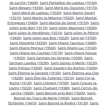
de-Larche (19600)
,
Saint-Pantaléon-de-Lapleau (19160)
,
Saint-Mexant (19330)
,
Saint-Merd-les-Oussines (19170)
,
Saint-Merd-de-Lapleau (19320)
,
Saint-Martin-Sepert
(19210)
,
Saint-Martin-la-Méanne (19320)
,
Saint-Martial-
Entraygues (19400)
,
Saint-Martial-de-Gimel (19150)
,
Saint-
Julien-près-Bort (19110)
,
Saint-Julien-Maumont (19500)
,
Saint-Julien-le-Vendômois (19210)
,
Saint-Julien-le-Pèlerin
(19430)
,
Saint-Julien-aux-Bois (19220)
,
Saint-Jal (19700)
,
Saint-Hippolyte (33330)
,
Saint-Hilaire-Taurieux (19400)
,
Saint-Hilaire-Peyroux (19560)
,
Saint-Hilaire-Luc (19160)
,
Saint-Hilaire-les-Courbes (19170)
,
Saint-Hilaire-Foissac
(19550)
,
Saint-Germain-les-Vergnes (19330)
,
Saint-
Germain-Lavolps (19290)
,
Saint-Geniez-ô-Merle (19220)
,
Saint-Fréjoux (19200)
,
Saint-Exupéry-les-Roches (19200)
,
Saint-Étienne-la-Geneste (19160)
,
Saint-Étienne-aux-Clos
(19200)
,
Saint-Éloy-les-Tuileries (19210)
,
Saint-Cyr-la-
Roche (19130)
,
Saint-Clément (19700)
,
Saint-Cirgues-la-
Loutre (19220)
,
Saint-Chamant (19380)
,
Saint-Cernin-de-
Larche (19600)
,
Saint-Bonnet-près-Bort (19200)
,
Saint-
Bonnet-les-Tours-de-Merle (19430)
,
Saint-Bonnet-
l’Enfantier (19410)
,
Saint-Bonnet-la-Rivière (19130)
,
Saint-