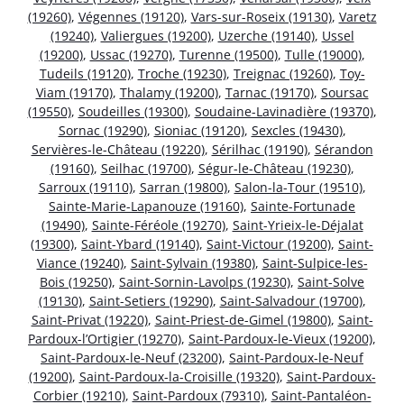
(19260)
,
Végennes (19120)
,
Vars-sur-Roseix (19130)
,
Varetz
(19240)
,
Valiergues (19200)
,
Uzerche (19140)
,
Ussel
(19200)
,
Ussac (19270)
,
Turenne (19500)
,
Tulle (19000)
,
Tudeils (19120)
,
Troche (19230)
,
Treignac (19260)
,
Toy-
Viam (19170)
,
Thalamy (19200)
,
Tarnac (19170)
,
Soursac
(19550)
,
Soudeilles (19300)
,
Soudaine-Lavinadière (19370)
,
Sornac (19290)
,
Sioniac (19120)
,
Sexcles (19430)
,
Servières-le-Château (19220)
,
Sérilhac (19190)
,
Sérandon
(19160)
,
Seilhac (19700)
,
Ségur-le-Château (19230)
,
Sarroux (19110)
,
Sarran (19800)
,
Salon-la-Tour (19510)
,
Sainte-Marie-Lapanouze (19160)
,
Sainte-Fortunade
(19490)
,
Sainte-Féréole (19270)
,
Saint-Yrieix-le-Déjalat
(19300)
,
Saint-Ybard (19140)
,
Saint-Victour (19200)
,
Saint-
Viance (19240)
,
Saint-Sylvain (19380)
,
Saint-Sulpice-les-
Bois (19250)
,
Saint-Sornin-Lavolps (19230)
,
Saint-Solve
(19130)
,
Saint-Setiers (19290)
,
Saint-Salvadour (19700)
,
Saint-Privat (19220)
,
Saint-Priest-de-Gimel (19800)
,
Saint-
Pardoux-l’Ortigier (19270)
,
Saint-Pardoux-le-Vieux (19200)
,
Saint-Pardoux-le-Neuf (23200)
,
Saint-Pardoux-le-Neuf
(19200)
,
Saint-Pardoux-la-Croisille (19320)
,
Saint-Pardoux-
Corbier (19210)
,
Saint-Pardoux (79310)
,
Saint-Pantaléon-