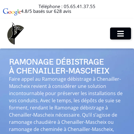
Téléphone :
05.65.41.37.55
4.8/5 basés sur 628 avis
RAMONAGE DÉBISTRAGE
À CHENAILLER-MASCHEIX
Faire appel au Ramonage débistrage à Chenailler-
Mascheix revient à considérer une solution
incontournable pour préserver les installations de
vos conduits. Avec le temps, les dépôts de suie se
forment, rendant le Ramonage débistrage à
Chenailler-Mascheix nécessaire. Qu’il s’agisse de
ramonage chaudière à Chenailler-Mascheix ou
ramonage de cheminée à Chenailler-Mascheix,