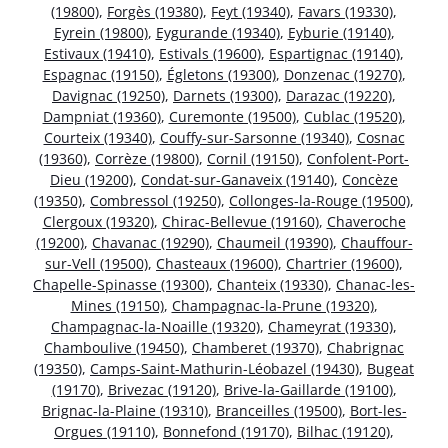
(19800)
,
Forgès (19380)
,
Feyt (19340)
,
Favars (19330)
,
Eyrein (19800)
,
Eygurande (19340)
,
Eyburie (19140)
,
Estivaux (19410)
,
Estivals (19600)
,
Espartignac (19140)
,
Espagnac (19150)
,
Égletons (19300)
,
Donzenac (19270)
,
Davignac (19250)
,
Darnets (19300)
,
Darazac (19220)
,
Dampniat (19360)
,
Curemonte (19500)
,
Cublac (19520)
,
Courteix (19340)
,
Couffy-sur-Sarsonne (19340)
,
Cosnac
(19360)
,
Corrèze (19800)
,
Cornil (19150)
,
Confolent-Port-
Dieu (19200)
,
Condat-sur-Ganaveix (19140)
,
Concèze
(19350)
,
Combressol (19250)
,
Collonges-la-Rouge (19500)
,
Clergoux (19320)
,
Chirac-Bellevue (19160)
,
Chaveroche
(19200)
,
Chavanac (19290)
,
Chaumeil (19390)
,
Chauffour-
sur-Vell (19500)
,
Chasteaux (19600)
,
Chartrier (19600)
,
Chapelle-Spinasse (19300)
,
Chanteix (19330)
,
Chanac-les-
Mines (19150)
,
Champagnac-la-Prune (19320)
,
Champagnac-la-Noaille (19320)
,
Chameyrat (19330)
,
Chamboulive (19450)
,
Chamberet (19370)
,
Chabrignac
(19350)
,
Camps-Saint-Mathurin-Léobazel (19430)
,
Bugeat
(19170)
,
Brivezac (19120)
,
Brive-la-Gaillarde (19100)
,
Brignac-la-Plaine (19310)
,
Branceilles (19500)
,
Bort-les-
Orgues (19110)
,
Bonnefond (19170)
,
Bilhac (19120)
,