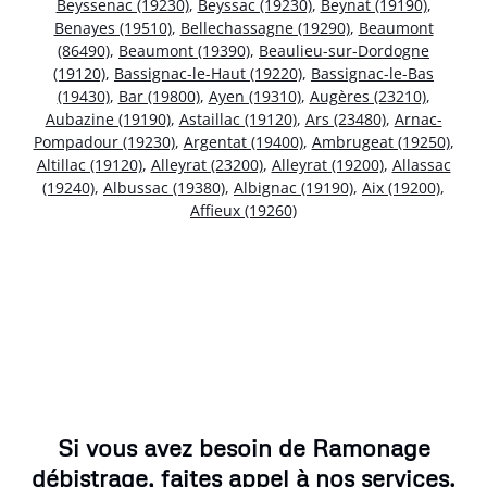
Beyssenac (19230)
,
Beyssac (19230)
,
Beynat (19190)
,
Benayes (19510)
,
Bellechassagne (19290)
,
Beaumont
(86490)
,
Beaumont (19390)
,
Beaulieu-sur-Dordogne
(19120)
,
Bassignac-le-Haut (19220)
,
Bassignac-le-Bas
(19430)
,
Bar (19800)
,
Ayen (19310)
,
Augères (23210)
,
Aubazine (19190)
,
Astaillac (19120)
,
Ars (23480)
,
Arnac-
Pompadour (19230)
,
Argentat (19400)
,
Ambrugeat (19250)
,
Altillac (19120)
,
Alleyrat (23200)
,
Alleyrat (19200)
,
Allassac
(19240)
,
Albussac (19380)
,
Albignac (19190)
,
Aix (19200)
,
Affieux (19260)
Si vous avez besoin de Ramonage
débistrage, faites appel à nos services.