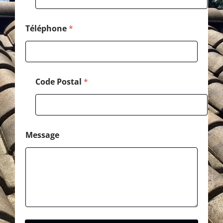
o
d
e
Téléphone
*
Code Postal
*
Message