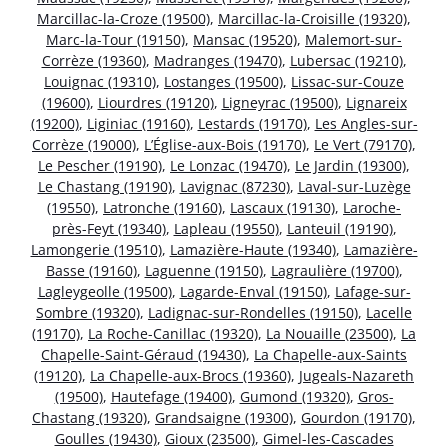
Marcillac-la-Croze (19500)
,
Marcillac-la-Croisille (19320)
,
Marc-la-Tour (19150)
,
Mansac (19520)
,
Malemort-sur-
Corrèze (19360)
,
Madranges (19470)
,
Lubersac (19210)
,
Louignac (19310)
,
Lostanges (19500)
,
Lissac-sur-Couze
(19600)
,
Liourdres (19120)
,
Ligneyrac (19500)
,
Lignareix
(19200)
,
Liginiac (19160)
,
Lestards (19170)
,
Les Angles-sur-
Corrèze (19000)
,
L’Église-aux-Bois (19170)
,
Le Vert (79170)
,
Le Pescher (19190)
,
Le Lonzac (19470)
,
Le Jardin (19300)
,
Le Chastang (19190)
,
Lavignac (87230)
,
Laval-sur-Luzège
(19550)
,
Latronche (19160)
,
Lascaux (19130)
,
Laroche-
près-Feyt (19340)
,
Lapleau (19550)
,
Lanteuil (19190)
,
Lamongerie (19510)
,
Lamazière-Haute (19340)
,
Lamazière-
Basse (19160)
,
Laguenne (19150)
,
Lagraulière (19700)
,
Lagleygeolle (19500)
,
Lagarde-Enval (19150)
,
Lafage-sur-
Sombre (19320)
,
Ladignac-sur-Rondelles (19150)
,
Lacelle
(19170)
,
La Roche-Canillac (19320)
,
La Nouaille (23500)
,
La
Chapelle-Saint-Géraud (19430)
,
La Chapelle-aux-Saints
(19120)
,
La Chapelle-aux-Brocs (19360)
,
Jugeals-Nazareth
(19500)
,
Hautefage (19400)
,
Gumond (19320)
,
Gros-
Chastang (19320)
,
Grandsaigne (19300)
,
Gourdon (19170)
,
Goulles (19430)
,
Gioux (23500)
,
Gimel-les-Cascades