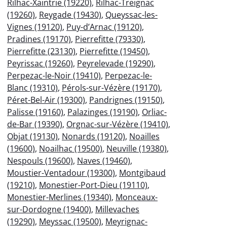
Rilhac-Xaintrie (19220)
,
Rilhac-Treignac
(19260)
,
Reygade (19430)
,
Queyssac-les-
Vignes (19120)
,
Puy-d’Arnac (19120)
,
Pradines (19170)
,
Pierrefitte (79330)
,
Pierrefitte (23130)
,
Pierrefitte (19450)
,
Peyrissac (19260)
,
Peyrelevade (19290)
,
Perpezac-le-Noir (19410)
,
Perpezac-le-
Blanc (19310)
,
Pérols-sur-Vézère (19170)
,
Péret-Bel-Air (19300)
,
Pandrignes (19150)
,
Palisse (19160)
,
Palazinges (19190)
,
Orliac-
de-Bar (19390)
,
Orgnac-sur-Vézère (19410)
,
Objat (19130)
,
Nonards (19120)
,
Noailles
(19600)
,
Noailhac (19500)
,
Neuville (19380)
,
Nespouls (19600)
,
Naves (19460)
,
Moustier-Ventadour (19300)
,
Montgibaud
(19210)
,
Monestier-Port-Dieu (19110)
,
Monestier-Merlines (19340)
,
Monceaux-
sur-Dordogne (19400)
,
Millevaches
(19290)
,
Meyssac (19500)
,
Meyrignac-