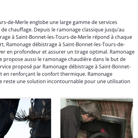
urs-de-Merle englobe une large gamme de services
s de chauffage. Depuis le ramonage classique jusqu’au
rage à Saint-Bonnet-les-Tours-de-Merle répond à chaque
ert, Ramonage débistrage à Saint-Bonnet-les-Tours-de-
toyer en profondeur et assurer un tirage optimal. Ramonage
le propose aussi le ramonage chaudière dans le but de
colas Perrin
Yannick Morel
rvice proposé par Ramonage débistrage à Saint-Bonnet-
out en renforçant le confort thermique. Ramonage
2 janvier 2026
12 juillet 2025
e reste une solution incontournable pour une utilisation
ntion rapide et très
Intervention très efficace
 pour le ramonage
pour le ramonage débistrage
age. On sent tout de
de ma cheminée. Le tirage
 différence au niveau
est nettement meilleur et
age. Très satisfait.
plus aucune odeur. Travail
propre et rapide.