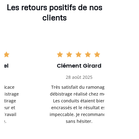
Les retours positifs de nos
clients
Clément Girard
Romai
28 août 2025
05 se
Très satisfait du ramonage
Excelle
débistrage réalisé chez moi.
ramonag
Les conduits étaient bien
L’interven
encrassés et le résultat est
retrouve
impeccable. Je recommande
fonctionne
sans hésiter.
Rien