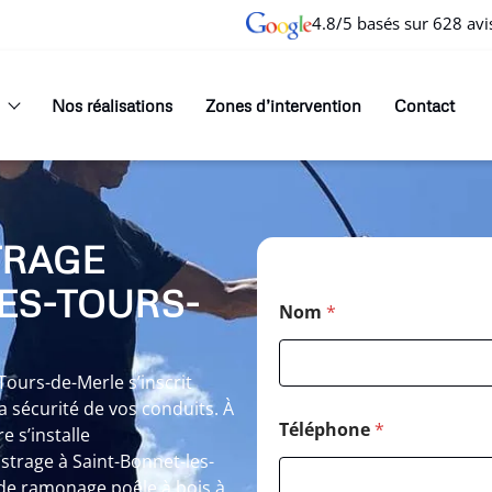
4.8/5 basés sur 628 avi
Nos réalisations
Zones d’intervention
Contact
TRAGE
ES-TOURS-
Nom
*
ours-de-Merle s’inscrit
sécurité de vos conduits. À
Téléphone
*
 s’installe
trage à Saint-Bonnet-les-
 de ramonage poêle à bois à