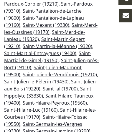
Pardoux-Corbier (19210)
,
Saint-Pardoux
(79310)
,
Saint-Pantaléon-de-Larche
(19600)
,
Saint-Pantaléon-de-Lapleau
(19160)
,
Saint-Mexant (19330)
,
Saint-Merd-
les-Oussines (19170)
,
Saint-Merd-de-
Lapleau (19320)
,
Saint-Martin-Sepert
(19210)
,
Saint-Martin-la-Méanne (19320)
,
Saint-Martial-Entraygues (19400)
,
Saint-
Martial-de-Gimel (19150)
,
Saint-Julien-près-
Bort (19110)
,
Saint-Julien-Maumont
(19500)
,
Saint-Julien-le-Vendômois (19210)
,
Saint-Julien-le-Pèlerin (19430)
,
Saint-Julien-
aux-Bois (19220)
,
Saint-Jal (19700)
,
Saint-
Hippolyte (33330)
,
Saint-Hilaire-Taurieux
(19400)
,
Saint-Hilaire-Peyroux (19560)
,
Saint-Hilaire-Luc (19160)
,
Saint-Hilaire-les-
Courbes (19170)
,
Saint-Hilaire-Foissac
(19550)
,
Saint-Germain-les-Vergnes
(19330)
,
Saint-Germain-Lavolps (19290)
,