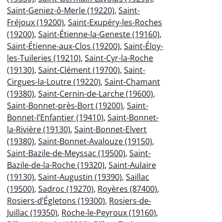
Saint-Geniez-ô-Merle (19220)
,
Saint-
Fréjoux (19200)
,
Saint-Exupéry-les-Roches
(19200)
,
Saint-Étienne-la-Geneste (19160)
,
Saint-Étienne-aux-Clos (19200)
,
Saint-Éloy-
les-Tuileries (19210)
,
Saint-Cyr-la-Roche
(19130)
,
Saint-Clément (19700)
,
Saint-
Cirgues-la-Loutre (19220)
,
Saint-Chamant
(19380)
,
Saint-Cernin-de-Larche (19600)
,
Saint-Bonnet-près-Bort (19200)
,
Saint-
Bonnet-l’Enfantier (19410)
,
Saint-Bonnet-
la-Rivière (19130)
,
Saint-Bonnet-Elvert
(19380)
,
Saint-Bonnet-Avalouze (19150)
,
Saint-Bazile-de-Meyssac (19500)
,
Saint-
Bazile-de-la-Roche (19320)
,
Saint-Aulaire
(19130)
,
Saint-Augustin (19390)
,
Saillac
(19500)
,
Sadroc (19270)
,
Royères (87400)
,
Rosiers-d’Égletons (19300)
,
Rosiers-de-
Juillac (19350)
,
Roche-le-Peyroux (19160)
,