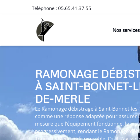
Téléphone :
05.65.41.37.55
Nos services
RAMONAGE DÉBIS
À SAINT-BONNET-L
DE-MERLE
Le Ramonage débistrage à Saint-Bonnet-les-T
comme une réponse adaptée pour assurer la 
mesure que l’équipement fonctionne, le bistre
progressivement, rendant le Ramonage débis
Tours-de-Merle indispensable. Qu’il s’agisse