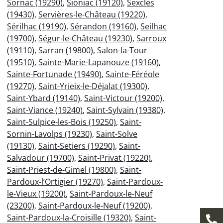
Sornac (19290)
,
Sioniac (19120)
,
Sexcles
(19430)
,
Servières-le-Château (19220)
,
Sérilhac (19190)
,
Sérandon (19160)
,
Seilhac
(19700)
,
Ségur-le-Château (19230)
,
Sarroux
(19110)
,
Sarran (19800)
,
Salon-la-Tour
(19510)
,
Sainte-Marie-Lapanouze (19160)
,
Sainte-Fortunade (19490)
,
Sainte-Féréole
(19270)
,
Saint-Yrieix-le-Déjalat (19300)
,
Saint-Ybard (19140)
,
Saint-Victour (19200)
,
Saint-Viance (19240)
,
Saint-Sylvain (19380)
,
Saint-Sulpice-les-Bois (19250)
,
Saint-
Sornin-Lavolps (19230)
,
Saint-Solve
(19130)
,
Saint-Setiers (19290)
,
Saint-
Salvadour (19700)
,
Saint-Privat (19220)
,
Saint-Priest-de-Gimel (19800)
,
Saint-
Pardoux-l’Ortigier (19270)
,
Saint-Pardoux-
le-Vieux (19200)
,
Saint-Pardoux-le-Neuf
(23200)
,
Saint-Pardoux-le-Neuf (19200)
,
Saint-Pardoux-la-Croisille (19320)
,
Saint-