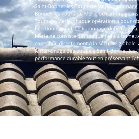
Saint-Bonnet-les-Tours-de-Merle, ramonage p
Bonnet-les-Tours-de-Merle ou ramonage inse
Tours-de-Merle, chaque opération a pour obj
fonctionnement. Le Ramonage débistrage à S
Merle ne consiste pas uniquement à un nett
contribue directement à la sécurité globale
le Ramonage débistrage à Saint-Bonnet-les-
performance durable tout en préservant l’eff