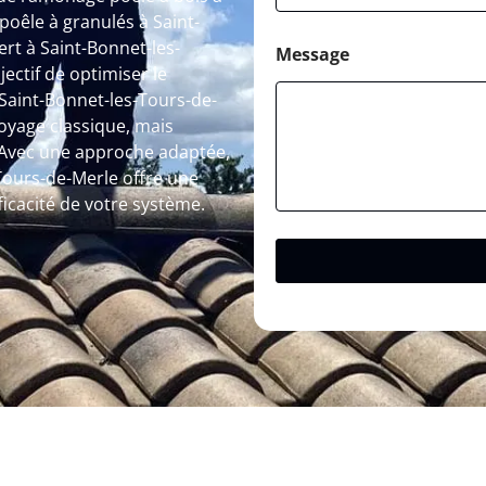
oêle à granulés à Saint-
rt à Saint-Bonnet-les-
Message
ectif de optimiser le
aint-Bonnet-les-Tours-de-
oyage classique, mais
. Avec une approche adaptée,
Tours-de-Merle offre une
icacité de votre système.