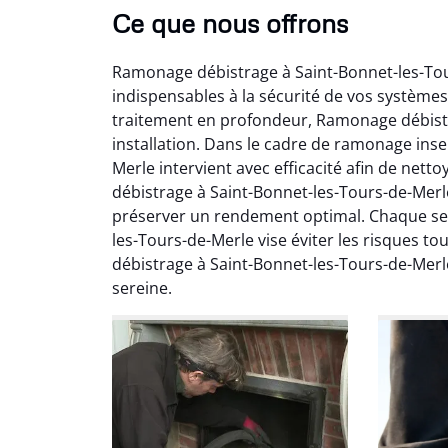
Ce que nous offrons
Ramonage débistrage à Saint-Bonnet-les-To
indispensables à la sécurité de vos système
traitement en profondeur, Ramonage débist
installation. Dans le cadre de ramonage ins
Merle intervient avec efficacité afin de net
débistrage à Saint-Bonnet-les-Tours-de-Mer
Ni
préserver un rendement optimal. Chaque se
les-Tours-de-Merle vise éviter les risques t
2
débistrage à Saint-Bonnet-les-Tours-de-Merl
Interve
sereine.
propre
débistr
suite la
du tir