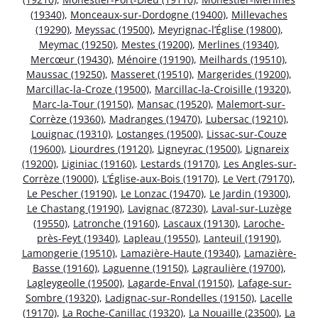
(19340)
,
Monceaux-sur-Dordogne (19400)
,
Millevaches
(19290)
,
Meyssac (19500)
,
Meyrignac-l’Église (19800)
,
Meymac (19250)
,
Mestes (19200)
,
Merlines (19340)
,
Mercœur (19430)
,
Ménoire (19190)
,
Meilhards (19510)
,
Maussac (19250)
,
Masseret (19510)
,
Margerides (19200)
,
Marcillac-la-Croze (19500)
,
Marcillac-la-Croisille (19320)
,
Marc-la-Tour (19150)
,
Mansac (19520)
,
Malemort-sur-
Corrèze (19360)
,
Madranges (19470)
,
Lubersac (19210)
,
Louignac (19310)
,
Lostanges (19500)
,
Lissac-sur-Couze
(19600)
,
Liourdres (19120)
,
Ligneyrac (19500)
,
Lignareix
(19200)
,
Liginiac (19160)
,
Lestards (19170)
,
Les Angles-sur-
Corrèze (19000)
,
L’Église-aux-Bois (19170)
,
Le Vert (79170)
,
Le Pescher (19190)
,
Le Lonzac (19470)
,
Le Jardin (19300)
,
Le Chastang (19190)
,
Lavignac (87230)
,
Laval-sur-Luzège
(19550)
,
Latronche (19160)
,
Lascaux (19130)
,
Laroche-
près-Feyt (19340)
,
Lapleau (19550)
,
Lanteuil (19190)
,
Lamongerie (19510)
,
Lamazière-Haute (19340)
,
Lamazière-
Basse (19160)
,
Laguenne (19150)
,
Lagraulière (19700)
,
Lagleygeolle (19500)
,
Lagarde-Enval (19150)
,
Lafage-sur-
Sombre (19320)
,
Ladignac-sur-Rondelles (19150)
,
Lacelle
(19170)
,
La Roche-Canillac (19320)
,
La Nouaille (23500)
,
La