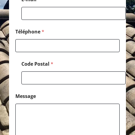
*
Téléphone
*
Code Postal
*
Message