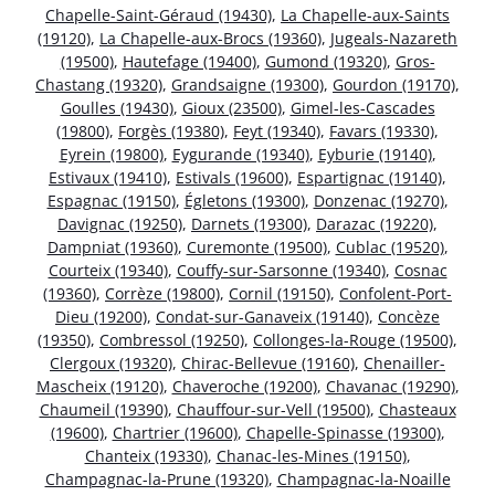
Chapelle-Saint-Géraud (19430)
,
La Chapelle-aux-Saints
(19120)
,
La Chapelle-aux-Brocs (19360)
,
Jugeals-Nazareth
(19500)
,
Hautefage (19400)
,
Gumond (19320)
,
Gros-
Chastang (19320)
,
Grandsaigne (19300)
,
Gourdon (19170)
,
Goulles (19430)
,
Gioux (23500)
,
Gimel-les-Cascades
(19800)
,
Forgès (19380)
,
Feyt (19340)
,
Favars (19330)
,
Eyrein (19800)
,
Eygurande (19340)
,
Eyburie (19140)
,
Estivaux (19410)
,
Estivals (19600)
,
Espartignac (19140)
,
Espagnac (19150)
,
Égletons (19300)
,
Donzenac (19270)
,
Davignac (19250)
,
Darnets (19300)
,
Darazac (19220)
,
Dampniat (19360)
,
Curemonte (19500)
,
Cublac (19520)
,
Courteix (19340)
,
Couffy-sur-Sarsonne (19340)
,
Cosnac
(19360)
,
Corrèze (19800)
,
Cornil (19150)
,
Confolent-Port-
Dieu (19200)
,
Condat-sur-Ganaveix (19140)
,
Concèze
(19350)
,
Combressol (19250)
,
Collonges-la-Rouge (19500)
,
Clergoux (19320)
,
Chirac-Bellevue (19160)
,
Chenailler-
Mascheix (19120)
,
Chaveroche (19200)
,
Chavanac (19290)
,
Chaumeil (19390)
,
Chauffour-sur-Vell (19500)
,
Chasteaux
(19600)
,
Chartrier (19600)
,
Chapelle-Spinasse (19300)
,
Chanteix (19330)
,
Chanac-les-Mines (19150)
,
Champagnac-la-Prune (19320)
,
Champagnac-la-Noaille