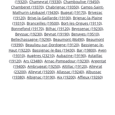
(19320)
,
Chameyrat (19330)
,
Chamboulive (19450)
,
Chamberet (19370)
,
Chabrignac (19350)
,
Camps-Saint-
Mathurin-Léobazel (19430)
,
Bugeat (19170)
,
Brivezac
(19120)
,
Brive-la-Gaillarde (19100)
,
Brignac-la-Plaine
(19310)
,
Branceilles (19500)
,
Bort-les-Orgues (19110)
,
Bonnefond (19170)
,
Bilhac (19120)
,
Beyssenac (19230)
,
Beyssac (19230)
,
Beynat (19190)
,
Benayes (19510)
,
Bellechassagne (19290)
,
Beaumont (86490)
,
Beaumont
(19390)
,
Beaulieu-sur-Dordogne (19120)
,
Bassignac-le-
Haut (19220)
,
Bassignac-le-Bas (19430)
,
Bar (19800)
,
Ayen
(19310)
,
Augères (23210)
,
Aubazine (19190)
,
Astaillac
(19120)
,
Ars (23480)
,
Arnac-Pompadour (19230)
,
Argentat
(19400)
,
Ambrugeat (19250)
,
Altillac (19120)
,
Alleyrat
(23200)
,
Alleyrat (19200)
,
Allassac (19240)
,
Albussac
(19380)
,
Albignac (19190)
,
Aix (19200)
,
Affieux (19260)