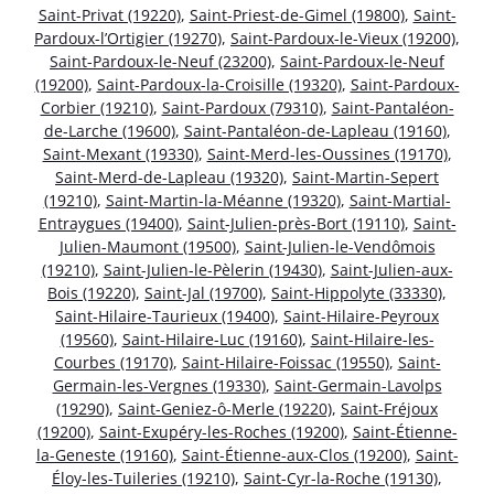
Saint-Privat (19220)
,
Saint-Priest-de-Gimel (19800)
,
Saint-
Pardoux-l’Ortigier (19270)
,
Saint-Pardoux-le-Vieux (19200)
,
Saint-Pardoux-le-Neuf (23200)
,
Saint-Pardoux-le-Neuf
(19200)
,
Saint-Pardoux-la-Croisille (19320)
,
Saint-Pardoux-
Corbier (19210)
,
Saint-Pardoux (79310)
,
Saint-Pantaléon-
de-Larche (19600)
,
Saint-Pantaléon-de-Lapleau (19160)
,
Saint-Mexant (19330)
,
Saint-Merd-les-Oussines (19170)
,
Saint-Merd-de-Lapleau (19320)
,
Saint-Martin-Sepert
(19210)
,
Saint-Martin-la-Méanne (19320)
,
Saint-Martial-
Entraygues (19400)
,
Saint-Julien-près-Bort (19110)
,
Saint-
Julien-Maumont (19500)
,
Saint-Julien-le-Vendômois
(19210)
,
Saint-Julien-le-Pèlerin (19430)
,
Saint-Julien-aux-
Bois (19220)
,
Saint-Jal (19700)
,
Saint-Hippolyte (33330)
,
Saint-Hilaire-Taurieux (19400)
,
Saint-Hilaire-Peyroux
(19560)
,
Saint-Hilaire-Luc (19160)
,
Saint-Hilaire-les-
Courbes (19170)
,
Saint-Hilaire-Foissac (19550)
,
Saint-
Germain-les-Vergnes (19330)
,
Saint-Germain-Lavolps
(19290)
,
Saint-Geniez-ô-Merle (19220)
,
Saint-Fréjoux
(19200)
,
Saint-Exupéry-les-Roches (19200)
,
Saint-Étienne-
la-Geneste (19160)
,
Saint-Étienne-aux-Clos (19200)
,
Saint-
Éloy-les-Tuileries (19210)
,
Saint-Cyr-la-Roche (19130)
,