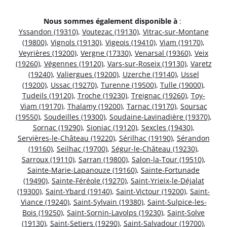
Nous sommes également disponible à
:
Yssandon (19310)
,
Voutezac (19130)
,
Vitrac-sur-Montane
(19800)
,
Vignols (19130)
,
Vigeois (19410)
,
Viam (19170)
,
Veyrières (19200)
,
Vergne (17330)
,
Venarsal (19360)
,
Veix
(19260)
,
Végennes (19120)
,
Vars-sur-Roseix (19130)
,
Varetz
(19240)
,
Valiergues (19200)
,
Uzerche (19140)
,
Ussel
(19200)
,
Ussac (19270)
,
Turenne (19500)
,
Tulle (19000)
,
Tudeils (19120)
,
Troche (19230)
,
Treignac (19260)
,
Toy-
Viam (19170)
,
Thalamy (19200)
,
Tarnac (19170)
,
Soursac
(19550)
,
Soudeilles (19300)
,
Soudaine-Lavinadière (19370)
,
Sornac (19290)
,
Sioniac (19120)
,
Sexcles (19430)
,
Servières-le-Château (19220)
,
Sérilhac (19190)
,
Sérandon
(19160)
,
Seilhac (19700)
,
Ségur-le-Château (19230)
,
Sarroux (19110)
,
Sarran (19800)
,
Salon-la-Tour (19510)
,
Sainte-Marie-Lapanouze (19160)
,
Sainte-Fortunade
(19490)
,
Sainte-Féréole (19270)
,
Saint-Yrieix-le-Déjalat
(19300)
,
Saint-Ybard (19140)
,
Saint-Victour (19200)
,
Saint-
Viance (19240)
,
Saint-Sylvain (19380)
,
Saint-Sulpice-les-
Bois (19250)
,
Saint-Sornin-Lavolps (19230)
,
Saint-Solve
(19130)
,
Saint-Setiers (19290)
,
Saint-Salvadour (19700)
,