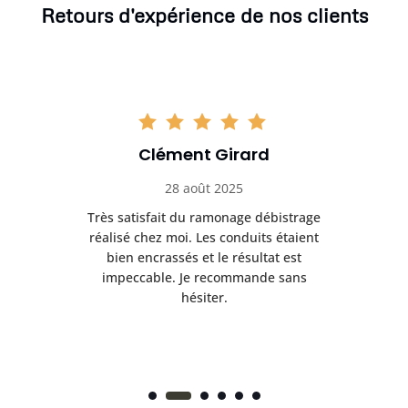
Retours d'expérience de nos clients
Clément Girard
28 août 2025
e
Très satisfait du ramonage débistrage
née.
réalisé chez moi. Les conduits étaient
déb
et
bien encrassés et le résultat est
ret
 et
impeccable. Je recommande sans
hésiter.