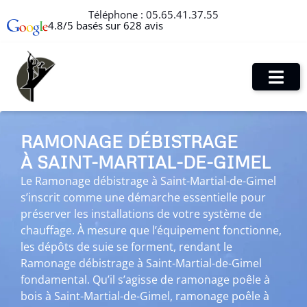
Téléphone :
05.65.41.37.55
4.8/5 basés sur 628 avis
RAMONAGE DÉBISTRAGE
À SAINT-MARTIAL-DE-GIMEL
Le Ramonage débistrage à Saint-Martial-de-Gimel
s’inscrit comme une démarche essentielle pour
préserver les installations de votre système de
chauffage. À mesure que l’équipement fonctionne,
les dépôts de suie se forment, rendant le
Ramonage débistrage à Saint-Martial-de-Gimel
fondamental. Qu’il s’agisse de ramonage poêle à
bois à Saint-Martial-de-Gimel, ramonage poêle à