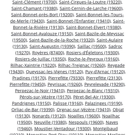
Saint-Clément (19700)
,
Saint-Cirgues-la-Loutre (19220)
,
Saint-Chamant (19380)
,
Saint-Cernin-de-Larche (19600)
,
Saint-Bonnet-près-Bort (19200)
,
Saint-Bonnet-les-Tours-
de-Merle (19430)
,
Saint-Bonnet-l’Enfantier (19410)
,
Saint-
Bonnet-la-Rivière (19130)
,
Saint-Bonnet-Elvert (19380)
,
Saint-Bonnet-Avalouze (19150)
,
Saint-Bazile-de-Meyssac
(19500)
,
Saint-Bazile-de-la-Roche (19320)
,
Saint-Aulaire
(19130)
,
Saint-Augustin (19390)
,
Saillac (19500)
,
Sadroc
(19270)
,
Royères (87400)
,
Rosiers-d’Égletons (19300)
,
Rosiers-de-Juillac (19350)
,
Roche-le-Peyroux (19160)
,
Rilhac-Xaintrie (19220)
,
Rilhac-Treignac (19260)
,
Reygade
(19430)
,
Queyssac-les-Vignes (19120)
,
Puy-d’Arnac (19120)
,
Pradines (19170)
,
Pierrefitte (79330)
,
Pierrefitte (23130)
,
Pierrefitte (19450)
,
Peyrissac (19260)
,
Peyrelevade (19290)
,
Perpezac-le-Noir (19410)
,
Perpezac-le-Blanc (19310)
,
Pérols-sur-Vézère (19170)
,
Péret-Bel-Air (19300)
,
Pandrignes (19150)
,
Palisse (19160)
,
Palazinges (19190)
,
Orliac-de-Bar (19390)
,
Orgnac-sur-Vézère (19410)
,
Objat
(19130)
,
Nonards (19120)
,
Noailles (19600)
,
Noailhac
(19500)
,
Neuville (19380)
,
Nespouls (19600)
,
Naves
(19460)
,
Moustier-Ventadour (19300)
,
Montgibaud
(19210)
,
Monestier-Port-Dieu (19110)
,
Monestier-Merlines