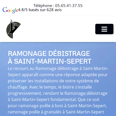
Téléphone :
05.65.41.37.55
4.8/5 basés sur 628 avis
RAMONAGE DÉBISTRAGE
À SAINT-MARTIN-SEPERT
Le recours au Ramonage débistrage à Saint-Martin-
Sepert apparaît comme une réponse adaptée pour
préserver les installations de votre système de
chauffage. Avec le temps, le bistre s’installe
progressivement, rendant le Ramonage débistrage
à Saint-Martin-Sepert fondamental. Que ce soit
pour ramonage poêle à bois à Saint-Martin-Sepert,
ramonage poêle à granulés à Saint-Martin-Sepert