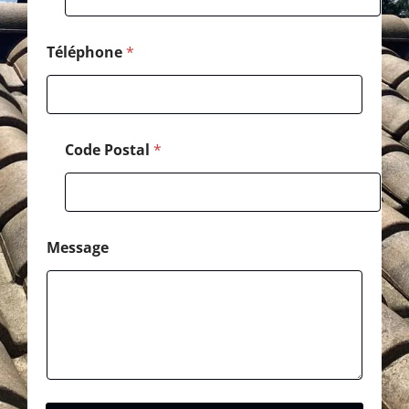
o
m
M
Téléphone
*
e
s
s
a
g
Code Postal
*
e
Message