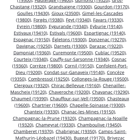
(19500)
,
Hautefage (19400)
,
Gumond (19320)
,
Gros-
Chastang (19320)
,
Grandsaigne (19300)
,
Gourdon (19170)
,
Goulles (19430)
,
Gioux (23500)
,
Gimel-les-Cascades
(19800)
,
Forgès (19380)
,
Feyt (19340)
,
Favars (19330)
,
Eyrein (19800)
,
Eygurande (19340)
,
Eyburie (19140)
,
Estivaux (19410)
,
Estivals (19600)
,
Espartignac (19140)
,
Espagnac (19150)
,
Égletons (19300)
,
Donzenac (19270)
,
Davignac (19250)
,
Darnets (19300)
,
Darazac (19220)
,
Dampniat (19360)
,
Curemonte (19500)
,
Cublac (19520)
,
Courteix (19340)
,
Couffy-sur-Sarsonne (19340)
,
Cosnac
(19360)
,
Corrèze (19800)
,
Cornil (19150)
,
Confolent-Port-
Dieu (19200)
,
Condat-sur-Ganaveix (19140)
,
Concèze
(19350)
,
Combressol (19250)
,
Collonges-la-Rouge (19500)
,
Clergoux (19320)
,
Chirac-Bellevue (19160)
,
Chenailler-
Mascheix (19120)
,
Chaveroche (19200)
,
Chavanac (19290)
,
Chaumeil (19390)
,
Chauffour-sur-Vell (19500)
,
Chasteaux
(19600)
,
Chartrier (19600)
,
Chapelle-Spinasse (19300)
,
Chanteix (19330)
,
Chanac-les-Mines (19150)
,
Champagnac-la-Prune (19320)
,
Champagnac-la-Noaille
(19320)
,
Chameyrat (19330)
,
Chamboulive (19450)
,
Chamberet (19370)
,
Chabrignac (19350)
,
Camps-Saint-
Mathurin-Léobazel (19430)
,
Bugeat (19170)
,
Brivezac