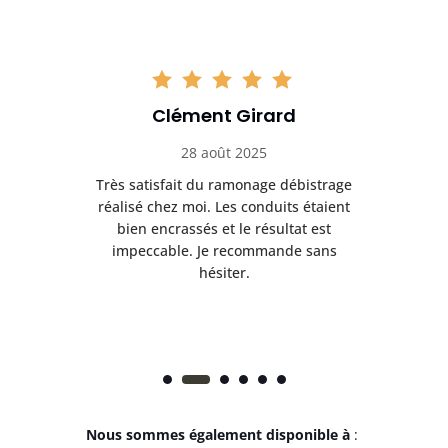
Clément Girard
28 août 2025
e
Très satisfait du ramonage débistrage
née.
réalisé chez moi. Les conduits étaient
déb
et
bien encrassés et le résultat est
ret
 et
impeccable. Je recommande sans
hésiter.
Nous sommes également disponible à
: