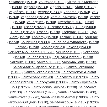
Yssandon (19310)
,
Voutezac (19130)
,
Vitrac-sur-Montane
(19800)
,
Vignols (19130)
,
Vigeois (19410)
,
Viam (19170)
,
Veyrières (19200)
,
Vergne (17330)
,
Venarsal (19360)
,
Veix
(19260)
,
Végennes (19120)
,
Vars-sur-Roseix (19130)
,
Varetz
(19240)
,
Valiergues (19200)
,
Uzerche (19140)
,
Ussel
(19200)
,
Ussac (19270)
,
Turenne (19500)
,
Tulle (19000)
,
Tudeils (19120)
,
Troche (19230)
,
Treignac (19260)
,
Toy-
Viam (19170)
,
Thalamy (19200)
,
Tarnac (19170)
,
Soursac
(19550)
,
Soudeilles (19300)
,
Soudaine-Lavinadière (19370)
,
Sornac (19290)
,
Sioniac (19120)
,
Sexcles (19430)
,
Servières-le-Château (19220)
,
Sérilhac (19190)
,
Sérandon
(19160)
,
Seilhac (19700)
,
Ségur-le-Château (19230)
,
Sarroux (19110)
,
Sarran (19800)
,
Salon-la-Tour (19510)
,
Sainte-Marie-Lapanouze (19160)
,
Sainte-Fortunade
(19490)
,
Sainte-Féréole (19270)
,
Saint-Yrieix-le-Déjalat
(19300)
,
Saint-Ybard (19140)
,
Saint-Victour (19200)
,
Saint-
Viance (19240)
,
Saint-Sylvain (19380)
,
Saint-Sulpice-les-
Bois (19250)
,
Saint-Sornin-Lavolps (19230)
,
Saint-Solve
(19130)
,
Saint-Setiers (19290)
,
Saint-Salvadour (19700)
,
Saint-Privat (19220)
,
Saint-Priest-de-Gimel (19800)
,
Saint-
Pardoux-l’Ortigier (19270)
,
Saint-Pardoux-le-Vieux (19200)
,