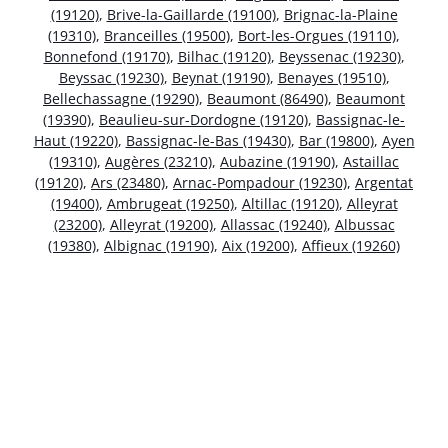
(19120)
,
Brive-la-Gaillarde (19100)
,
Brignac-la-Plaine
(19310)
,
Branceilles (19500)
,
Bort-les-Orgues (19110)
,
Bonnefond (19170)
,
Bilhac (19120)
,
Beyssenac (19230)
,
Beyssac (19230)
,
Beynat (19190)
,
Benayes (19510)
,
Bellechassagne (19290)
,
Beaumont (86490)
,
Beaumont
(19390)
,
Beaulieu-sur-Dordogne (19120)
,
Bassignac-le-
Haut (19220)
,
Bassignac-le-Bas (19430)
,
Bar (19800)
,
Ayen
(19310)
,
Augères (23210)
,
Aubazine (19190)
,
Astaillac
(19120)
,
Ars (23480)
,
Arnac-Pompadour (19230)
,
Argentat
(19400)
,
Ambrugeat (19250)
,
Altillac (19120)
,
Alleyrat
(23200)
,
Alleyrat (19200)
,
Allassac (19240)
,
Albussac
(19380)
,
Albignac (19190)
,
Aix (19200)
,
Affieux (19260)