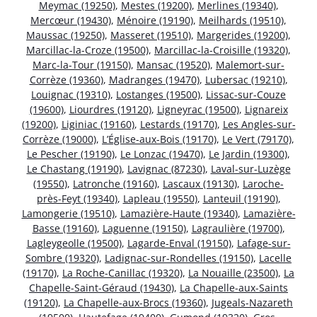
Meymac (19250)
,
Mestes (19200)
,
Merlines (19340)
,
Mercœur (19430)
,
Ménoire (19190)
,
Meilhards (19510)
,
Maussac (19250)
,
Masseret (19510)
,
Margerides (19200)
,
Marcillac-la-Croze (19500)
,
Marcillac-la-Croisille (19320)
,
Marc-la-Tour (19150)
,
Mansac (19520)
,
Malemort-sur-
Corrèze (19360)
,
Madranges (19470)
,
Lubersac (19210)
,
Louignac (19310)
,
Lostanges (19500)
,
Lissac-sur-Couze
(19600)
,
Liourdres (19120)
,
Ligneyrac (19500)
,
Lignareix
(19200)
,
Liginiac (19160)
,
Lestards (19170)
,
Les Angles-sur-
Corrèze (19000)
,
L’Église-aux-Bois (19170)
,
Le Vert (79170)
,
Le Pescher (19190)
,
Le Lonzac (19470)
,
Le Jardin (19300)
,
Le Chastang (19190)
,
Lavignac (87230)
,
Laval-sur-Luzège
(19550)
,
Latronche (19160)
,
Lascaux (19130)
,
Laroche-
près-Feyt (19340)
,
Lapleau (19550)
,
Lanteuil (19190)
,
Lamongerie (19510)
,
Lamazière-Haute (19340)
,
Lamazière-
Basse (19160)
,
Laguenne (19150)
,
Lagraulière (19700)
,
Lagleygeolle (19500)
,
Lagarde-Enval (19150)
,
Lafage-sur-
Sombre (19320)
,
Ladignac-sur-Rondelles (19150)
,
Lacelle
(19170)
,
La Roche-Canillac (19320)
,
La Nouaille (23500)
,
La
Chapelle-Saint-Géraud (19430)
,
La Chapelle-aux-Saints
(19120)
,
La Chapelle-aux-Brocs (19360)
,
Jugeals-Nazareth