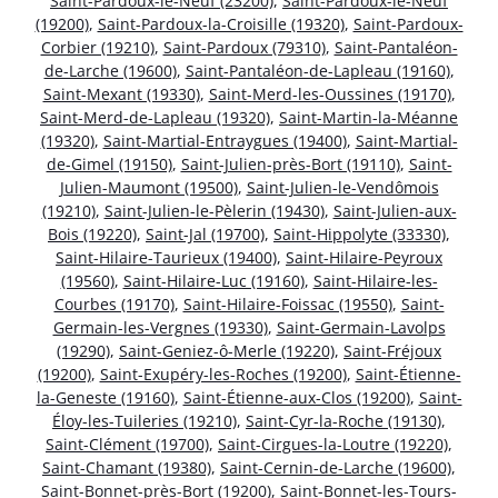
Saint-Pardoux-le-Neuf (23200)
,
Saint-Pardoux-le-Neuf
(19200)
,
Saint-Pardoux-la-Croisille (19320)
,
Saint-Pardoux-
Corbier (19210)
,
Saint-Pardoux (79310)
,
Saint-Pantaléon-
de-Larche (19600)
,
Saint-Pantaléon-de-Lapleau (19160)
,
Saint-Mexant (19330)
,
Saint-Merd-les-Oussines (19170)
,
Saint-Merd-de-Lapleau (19320)
,
Saint-Martin-la-Méanne
(19320)
,
Saint-Martial-Entraygues (19400)
,
Saint-Martial-
de-Gimel (19150)
,
Saint-Julien-près-Bort (19110)
,
Saint-
Julien-Maumont (19500)
,
Saint-Julien-le-Vendômois
(19210)
,
Saint-Julien-le-Pèlerin (19430)
,
Saint-Julien-aux-
Bois (19220)
,
Saint-Jal (19700)
,
Saint-Hippolyte (33330)
,
Saint-Hilaire-Taurieux (19400)
,
Saint-Hilaire-Peyroux
(19560)
,
Saint-Hilaire-Luc (19160)
,
Saint-Hilaire-les-
Courbes (19170)
,
Saint-Hilaire-Foissac (19550)
,
Saint-
Germain-les-Vergnes (19330)
,
Saint-Germain-Lavolps
(19290)
,
Saint-Geniez-ô-Merle (19220)
,
Saint-Fréjoux
(19200)
,
Saint-Exupéry-les-Roches (19200)
,
Saint-Étienne-
la-Geneste (19160)
,
Saint-Étienne-aux-Clos (19200)
,
Saint-
Éloy-les-Tuileries (19210)
,
Saint-Cyr-la-Roche (19130)
,
Saint-Clément (19700)
,
Saint-Cirgues-la-Loutre (19220)
,
Saint-Chamant (19380)
,
Saint-Cernin-de-Larche (19600)
,
Saint-Bonnet-près-Bort (19200)
,
Saint-Bonnet-les-Tours-