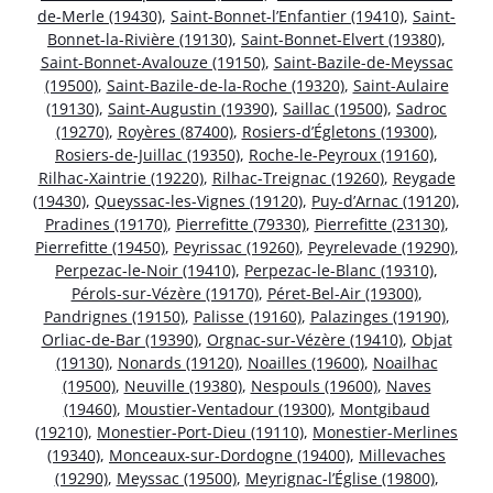
de-Merle (19430)
,
Saint-Bonnet-l’Enfantier (19410)
,
Saint-
Bonnet-la-Rivière (19130)
,
Saint-Bonnet-Elvert (19380)
,
Saint-Bonnet-Avalouze (19150)
,
Saint-Bazile-de-Meyssac
(19500)
,
Saint-Bazile-de-la-Roche (19320)
,
Saint-Aulaire
(19130)
,
Saint-Augustin (19390)
,
Saillac (19500)
,
Sadroc
(19270)
,
Royères (87400)
,
Rosiers-d’Égletons (19300)
,
Rosiers-de-Juillac (19350)
,
Roche-le-Peyroux (19160)
,
Rilhac-Xaintrie (19220)
,
Rilhac-Treignac (19260)
,
Reygade
(19430)
,
Queyssac-les-Vignes (19120)
,
Puy-d’Arnac (19120)
,
Pradines (19170)
,
Pierrefitte (79330)
,
Pierrefitte (23130)
,
Pierrefitte (19450)
,
Peyrissac (19260)
,
Peyrelevade (19290)
,
Perpezac-le-Noir (19410)
,
Perpezac-le-Blanc (19310)
,
Pérols-sur-Vézère (19170)
,
Péret-Bel-Air (19300)
,
Pandrignes (19150)
,
Palisse (19160)
,
Palazinges (19190)
,
Orliac-de-Bar (19390)
,
Orgnac-sur-Vézère (19410)
,
Objat
(19130)
,
Nonards (19120)
,
Noailles (19600)
,
Noailhac
(19500)
,
Neuville (19380)
,
Nespouls (19600)
,
Naves
(19460)
,
Moustier-Ventadour (19300)
,
Montgibaud
(19210)
,
Monestier-Port-Dieu (19110)
,
Monestier-Merlines
(19340)
,
Monceaux-sur-Dordogne (19400)
,
Millevaches
(19290)
,
Meyssac (19500)
,
Meyrignac-l’Église (19800)
,