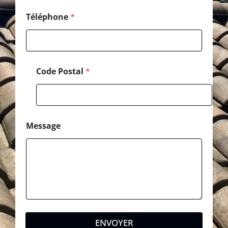
l
T
Téléphone
*
é
l
é
p
h
Code Postal
*
o
n
e
Message
ENVOYER