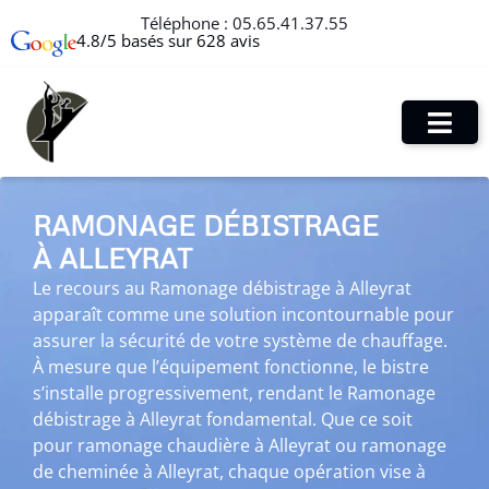
Téléphone :
05.65.41.37.55
4.8/5 basés sur 628 avis
RAMONAGE DÉBISTRAGE
À ALLEYRAT
Le recours au Ramonage débistrage à Alleyrat
apparaît comme une solution incontournable pour
assurer la sécurité de votre système de chauffage.
À mesure que l’équipement fonctionne, le bistre
s’installe progressivement, rendant le Ramonage
débistrage à Alleyrat fondamental. Que ce soit
pour ramonage chaudière à Alleyrat ou ramonage
de cheminée à Alleyrat, chaque opération vise à