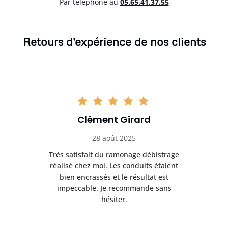
Par téléphone au
05.65.41.37.55
Retours d'expérience de nos clients
Clément Girard
28 août 2025
e
Très satisfait du ramonage débistrage
née.
réalisé chez moi. Les conduits étaient
déb
et
bien encrassés et le résultat est
ret
 et
impeccable. Je recommande sans
hésiter.