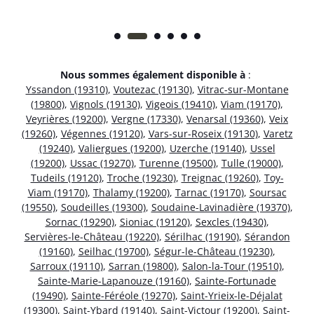
Nous sommes également disponible à
:
Yssandon (19310)
,
Voutezac (19130)
,
Vitrac-sur-Montane
(19800)
,
Vignols (19130)
,
Vigeois (19410)
,
Viam (19170)
,
Veyrières (19200)
,
Vergne (17330)
,
Venarsal (19360)
,
Veix
(19260)
,
Végennes (19120)
,
Vars-sur-Roseix (19130)
,
Varetz
(19240)
,
Valiergues (19200)
,
Uzerche (19140)
,
Ussel
(19200)
,
Ussac (19270)
,
Turenne (19500)
,
Tulle (19000)
,
Tudeils (19120)
,
Troche (19230)
,
Treignac (19260)
,
Toy-
Viam (19170)
,
Thalamy (19200)
,
Tarnac (19170)
,
Soursac
(19550)
,
Soudeilles (19300)
,
Soudaine-Lavinadière (19370)
,
Sornac (19290)
,
Sioniac (19120)
,
Sexcles (19430)
,
Servières-le-Château (19220)
,
Sérilhac (19190)
,
Sérandon
(19160)
,
Seilhac (19700)
,
Ségur-le-Château (19230)
,
Sarroux (19110)
,
Sarran (19800)
,
Salon-la-Tour (19510)
,
Sainte-Marie-Lapanouze (19160)
,
Sainte-Fortunade
(19490)
,
Sainte-Féréole (19270)
,
Saint-Yrieix-le-Déjalat
(19300)
,
Saint-Ybard (19140)
,
Saint-Victour (19200)
,
Saint-