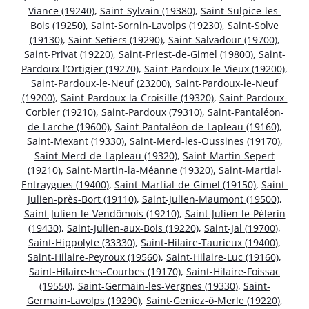
Viance (19240)
,
Saint-Sylvain (19380)
,
Saint-Sulpice-les-
Bois (19250)
,
Saint-Sornin-Lavolps (19230)
,
Saint-Solve
(19130)
,
Saint-Setiers (19290)
,
Saint-Salvadour (19700)
,
Saint-Privat (19220)
,
Saint-Priest-de-Gimel (19800)
,
Saint-
Pardoux-l’Ortigier (19270)
,
Saint-Pardoux-le-Vieux (19200)
,
Saint-Pardoux-le-Neuf (23200)
,
Saint-Pardoux-le-Neuf
(19200)
,
Saint-Pardoux-la-Croisille (19320)
,
Saint-Pardoux-
Corbier (19210)
,
Saint-Pardoux (79310)
,
Saint-Pantaléon-
de-Larche (19600)
,
Saint-Pantaléon-de-Lapleau (19160)
,
Saint-Mexant (19330)
,
Saint-Merd-les-Oussines (19170)
,
Saint-Merd-de-Lapleau (19320)
,
Saint-Martin-Sepert
(19210)
,
Saint-Martin-la-Méanne (19320)
,
Saint-Martial-
Entraygues (19400)
,
Saint-Martial-de-Gimel (19150)
,
Saint-
Julien-près-Bort (19110)
,
Saint-Julien-Maumont (19500)
,
Saint-Julien-le-Vendômois (19210)
,
Saint-Julien-le-Pèlerin
(19430)
,
Saint-Julien-aux-Bois (19220)
,
Saint-Jal (19700)
,
Saint-Hippolyte (33330)
,
Saint-Hilaire-Taurieux (19400)
,
Saint-Hilaire-Peyroux (19560)
,
Saint-Hilaire-Luc (19160)
,
Saint-Hilaire-les-Courbes (19170)
,
Saint-Hilaire-Foissac
(19550)
,
Saint-Germain-les-Vergnes (19330)
,
Saint-
Germain-Lavolps (19290)
,
Saint-Geniez-ô-Merle (19220)
,