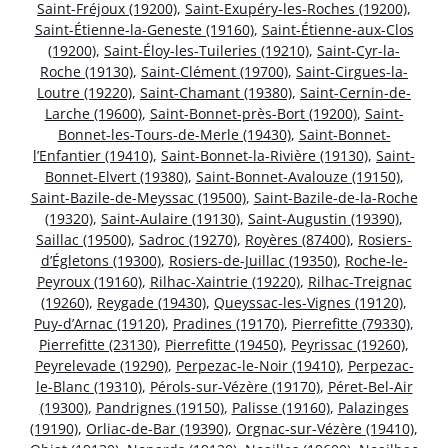
Saint-Fréjoux (19200)
,
Saint-Exupéry-les-Roches (19200)
,
Saint-Étienne-la-Geneste (19160)
,
Saint-Étienne-aux-Clos
(19200)
,
Saint-Éloy-les-Tuileries (19210)
,
Saint-Cyr-la-
Roche (19130)
,
Saint-Clément (19700)
,
Saint-Cirgues-la-
Loutre (19220)
,
Saint-Chamant (19380)
,
Saint-Cernin-de-
Larche (19600)
,
Saint-Bonnet-près-Bort (19200)
,
Saint-
Bonnet-les-Tours-de-Merle (19430)
,
Saint-Bonnet-
l’Enfantier (19410)
,
Saint-Bonnet-la-Rivière (19130)
,
Saint-
Bonnet-Elvert (19380)
,
Saint-Bonnet-Avalouze (19150)
,
Saint-Bazile-de-Meyssac (19500)
,
Saint-Bazile-de-la-Roche
(19320)
,
Saint-Aulaire (19130)
,
Saint-Augustin (19390)
,
Saillac (19500)
,
Sadroc (19270)
,
Royères (87400)
,
Rosiers-
d’Égletons (19300)
,
Rosiers-de-Juillac (19350)
,
Roche-le-
Peyroux (19160)
,
Rilhac-Xaintrie (19220)
,
Rilhac-Treignac
(19260)
,
Reygade (19430)
,
Queyssac-les-Vignes (19120)
,
Puy-d’Arnac (19120)
,
Pradines (19170)
,
Pierrefitte (79330)
,
Pierrefitte (23130)
,
Pierrefitte (19450)
,
Peyrissac (19260)
,
Peyrelevade (19290)
,
Perpezac-le-Noir (19410)
,
Perpezac-
le-Blanc (19310)
,
Pérols-sur-Vézère (19170)
,
Péret-Bel-Air
(19300)
,
Pandrignes (19150)
,
Palisse (19160)
,
Palazinges
(19190)
,
Orliac-de-Bar (19390)
,
Orgnac-sur-Vézère (19410)
,