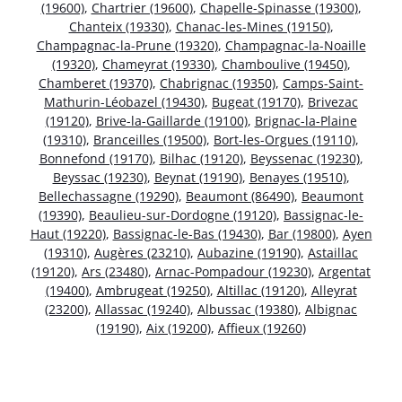
(19600)
,
Chartrier (19600)
,
Chapelle-Spinasse (19300)
,
Chanteix (19330)
,
Chanac-les-Mines (19150)
,
Champagnac-la-Prune (19320)
,
Champagnac-la-Noaille
(19320)
,
Chameyrat (19330)
,
Chamboulive (19450)
,
Chamberet (19370)
,
Chabrignac (19350)
,
Camps-Saint-
Mathurin-Léobazel (19430)
,
Bugeat (19170)
,
Brivezac
(19120)
,
Brive-la-Gaillarde (19100)
,
Brignac-la-Plaine
(19310)
,
Branceilles (19500)
,
Bort-les-Orgues (19110)
,
Bonnefond (19170)
,
Bilhac (19120)
,
Beyssenac (19230)
,
Beyssac (19230)
,
Beynat (19190)
,
Benayes (19510)
,
Bellechassagne (19290)
,
Beaumont (86490)
,
Beaumont
(19390)
,
Beaulieu-sur-Dordogne (19120)
,
Bassignac-le-
Haut (19220)
,
Bassignac-le-Bas (19430)
,
Bar (19800)
,
Ayen
(19310)
,
Augères (23210)
,
Aubazine (19190)
,
Astaillac
(19120)
,
Ars (23480)
,
Arnac-Pompadour (19230)
,
Argentat
(19400)
,
Ambrugeat (19250)
,
Altillac (19120)
,
Alleyrat
(23200)
,
Allassac (19240)
,
Albussac (19380)
,
Albignac
(19190)
,
Aix (19200)
,
Affieux (19260)