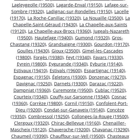
Lagleygeolle (19500)
,
Lagarde-Enval (19150)
,
Lafage-sur-
Sombre (19320)
,
Ladignac-sur-Rondelles (19150)
,
Lacelle
(19170)
,
La Roche-Canillac (19320)
,
La Nouaille (23500)
,
La
Chapelle-Saint-Géraud (19430)
,
La Chapelle-aux-Saints
(19120)
,
La Chapelle-aux-Brocs (19360)
,
Jugeals-Nazareth
(19500)
,
Hautefage (19400)
,
Gumond (19320)
,
Gros-
Chastang (19320)
,
Grandsaigne (19300)
,
Gourdon (19170)
,
Goulles (19430)
,
Gioux (23500)
,
Gimel-les-Cascades
(19800)
,
Forgès (19380)
,
Feyt (19340)
,
Favars (19330)
,
Eyrein (19800)
,
Eygurande (19340)
,
Eyburie (19140)
,
Estivaux (19410)
,
Estivals (19600)
,
Espartignac (19140)
,
Espagnac (19150)
,
Égletons (19300)
,
Donzenac (19270)
,
Davignac (19250)
,
Darnets (19300)
,
Darazac (19220)
,
Dampniat (19360)
,
Curemonte (19500)
,
Cublac (19520)
,
Courteix (19340)
,
Couffy-sur-Sarsonne (19340)
,
Cosnac
(19360)
,
Corrèze (19800)
,
Cornil (19150)
,
Confolent-Port-
Dieu (19200)
,
Condat-sur-Ganaveix (19140)
,
Concèze
(19350)
,
Combressol (19250)
,
Collonges-la-Rouge (19500)
,
Clergoux (19320)
,
Chirac-Bellevue (19160)
,
Chenailler-
Mascheix (19120)
,
Chaveroche (19200)
,
Chavanac (19290)
,
Chaumeil (19390)
,
Chauffour-sur-Vell (19500)
,
Chasteaux