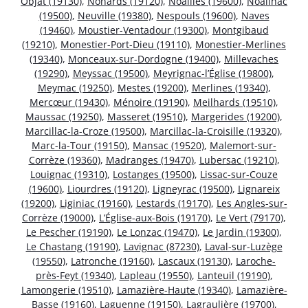
Objat (19130)
,
Nonards (19120)
,
Noailles (19600)
,
Noailhac
(19500)
,
Neuville (19380)
,
Nespouls (19600)
,
Naves
(19460)
,
Moustier-Ventadour (19300)
,
Montgibaud
(19210)
,
Monestier-Port-Dieu (19110)
,
Monestier-Merlines
(19340)
,
Monceaux-sur-Dordogne (19400)
,
Millevaches
(19290)
,
Meyssac (19500)
,
Meyrignac-l’Église (19800)
,
Meymac (19250)
,
Mestes (19200)
,
Merlines (19340)
,
Mercœur (19430)
,
Ménoire (19190)
,
Meilhards (19510)
,
Maussac (19250)
,
Masseret (19510)
,
Margerides (19200)
,
Marcillac-la-Croze (19500)
,
Marcillac-la-Croisille (19320)
,
Marc-la-Tour (19150)
,
Mansac (19520)
,
Malemort-sur-
Corrèze (19360)
,
Madranges (19470)
,
Lubersac (19210)
,
Louignac (19310)
,
Lostanges (19500)
,
Lissac-sur-Couze
(19600)
,
Liourdres (19120)
,
Ligneyrac (19500)
,
Lignareix
(19200)
,
Liginiac (19160)
,
Lestards (19170)
,
Les Angles-sur-
Corrèze (19000)
,
L’Église-aux-Bois (19170)
,
Le Vert (79170)
,
Le Pescher (19190)
,
Le Lonzac (19470)
,
Le Jardin (19300)
,
Le Chastang (19190)
,
Lavignac (87230)
,
Laval-sur-Luzège
(19550)
,
Latronche (19160)
,
Lascaux (19130)
,
Laroche-
près-Feyt (19340)
,
Lapleau (19550)
,
Lanteuil (19190)
,
Lamongerie (19510)
,
Lamazière-Haute (19340)
,
Lamazière-
Basse (19160)
,
Laguenne (19150)
,
Lagraulière (19700)
,