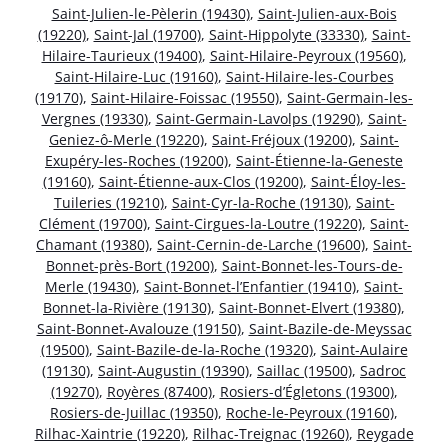
Saint-Julien-le-Pèlerin (19430)
,
Saint-Julien-aux-Bois
(19220)
,
Saint-Jal (19700)
,
Saint-Hippolyte (33330)
,
Saint-
Hilaire-Taurieux (19400)
,
Saint-Hilaire-Peyroux (19560)
,
Saint-Hilaire-Luc (19160)
,
Saint-Hilaire-les-Courbes
(19170)
,
Saint-Hilaire-Foissac (19550)
,
Saint-Germain-les-
Vergnes (19330)
,
Saint-Germain-Lavolps (19290)
,
Saint-
Geniez-ô-Merle (19220)
,
Saint-Fréjoux (19200)
,
Saint-
Exupéry-les-Roches (19200)
,
Saint-Étienne-la-Geneste
(19160)
,
Saint-Étienne-aux-Clos (19200)
,
Saint-Éloy-les-
Tuileries (19210)
,
Saint-Cyr-la-Roche (19130)
,
Saint-
Clément (19700)
,
Saint-Cirgues-la-Loutre (19220)
,
Saint-
Chamant (19380)
,
Saint-Cernin-de-Larche (19600)
,
Saint-
Bonnet-près-Bort (19200)
,
Saint-Bonnet-les-Tours-de-
Merle (19430)
,
Saint-Bonnet-l’Enfantier (19410)
,
Saint-
Bonnet-la-Rivière (19130)
,
Saint-Bonnet-Elvert (19380)
,
Saint-Bonnet-Avalouze (19150)
,
Saint-Bazile-de-Meyssac
(19500)
,
Saint-Bazile-de-la-Roche (19320)
,
Saint-Aulaire
(19130)
,
Saint-Augustin (19390)
,
Saillac (19500)
,
Sadroc
(19270)
,
Royères (87400)
,
Rosiers-d’Égletons (19300)
,
Rosiers-de-Juillac (19350)
,
Roche-le-Peyroux (19160)
,
Rilhac-Xaintrie (19220)
,
Rilhac-Treignac (19260)
,
Reygade