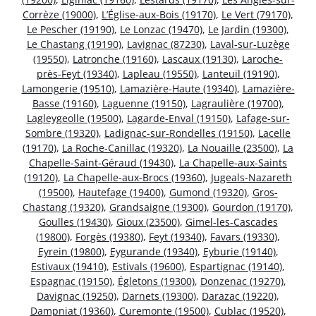
Corrèze (19000)
,
L’Église-aux-Bois (19170)
,
Le Vert (79170)
,
Le Pescher (19190)
,
Le Lonzac (19470)
,
Le Jardin (19300)
,
Le Chastang (19190)
,
Lavignac (87230)
,
Laval-sur-Luzège
(19550)
,
Latronche (19160)
,
Lascaux (19130)
,
Laroche-
près-Feyt (19340)
,
Lapleau (19550)
,
Lanteuil (19190)
,
Lamongerie (19510)
,
Lamazière-Haute (19340)
,
Lamazière-
Basse (19160)
,
Laguenne (19150)
,
Lagraulière (19700)
,
Lagleygeolle (19500)
,
Lagarde-Enval (19150)
,
Lafage-sur-
Sombre (19320)
,
Ladignac-sur-Rondelles (19150)
,
Lacelle
(19170)
,
La Roche-Canillac (19320)
,
La Nouaille (23500)
,
La
Chapelle-Saint-Géraud (19430)
,
La Chapelle-aux-Saints
(19120)
,
La Chapelle-aux-Brocs (19360)
,
Jugeals-Nazareth
(19500)
,
Hautefage (19400)
,
Gumond (19320)
,
Gros-
Chastang (19320)
,
Grandsaigne (19300)
,
Gourdon (19170)
,
Goulles (19430)
,
Gioux (23500)
,
Gimel-les-Cascades
(19800)
,
Forgès (19380)
,
Feyt (19340)
,
Favars (19330)
,
Eyrein (19800)
,
Eygurande (19340)
,
Eyburie (19140)
,
Estivaux (19410)
,
Estivals (19600)
,
Espartignac (19140)
,
Espagnac (19150)
,
Égletons (19300)
,
Donzenac (19270)
,
Davignac (19250)
,
Darnets (19300)
,
Darazac (19220)
,
Dampniat (19360)
,
Curemonte (19500)
,
Cublac (19520)
,