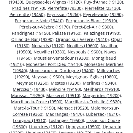
(19430)
,
Queyssac-les-Vignes (19120)
,
Puy-d’Arnac (19120)
,
Pradines (19170)
,
Pierrefitte (79330)
,
Pierrefitte (23130)
,
Pierrefitte (19450)
,
Peyrissac (19260)
,
Peyrelevade (19290)
,
Perpezac-le-Noir (19410)
,
Perpezac-le-Blanc (19310)
,
Pérols-sur-Vézère (19170)
,
Péret-Bel-Air (19300)
,
Pandrignes (19150)
,
Palisse (19160)
,
Palazinges (19190)
,
Orliac-de-Bar (19390)
,
Orgnac-sur-Vézère (19410)
,
Objat
(19130)
,
Nonards (19120)
,
Noailles (19600)
,
Noailhac
(19500)
,
Neuville (19380)
,
Nespouls (19600)
,
Naves
(19460)
,
Moustier-Ventadour (19300)
,
Montgibaud
(19210)
,
Monestier-Port-Dieu (19110)
,
Monestier-Merlines
(19340)
,
Monceaux-sur-Dordogne (19400)
,
Millevaches
(19290)
,
Meyssac (19500)
,
Meyrignac-l’Église (19800)
,
Meymac (19250)
,
Mestes (19200)
,
Merlines (19340)
,
Mercœur (19430)
,
Ménoire (19190)
,
Meilhards (19510)
,
Maussac (19250)
,
Masseret (19510)
,
Margerides (19200)
,
Marcillac-la-Croze (19500)
,
Marcillac-la-Croisille (19320)
,
Marc-la-Tour (19150)
,
Mansac (19520)
,
Malemort-sur-
Corrèze (19360)
,
Madranges (19470)
,
Lubersac (19210)
,
Louignac (19310)
,
Lostanges (19500)
,
Lissac-sur-Couze
(19600)
,
Liourdres (19120)
,
Ligneyrac (19500)
,
Lignareix
(19200)
,
Liginiac (19160)
,
Lestards (19170)
,
Les Angles-sur-