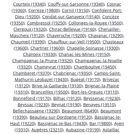
Courteix (19340)
,
Couffy-sur-Sarsonne (19340)
,
Cosnac
(19360)
,
Corrèze (19800)
,
Cornil (19150)
,
Confolent-Port-
Dieu (19200)
,
Condat-sur-Ganaveix (19140)
,
Concèze
(19350)
,
Combressol (19250)
,
Collonges-la-Rouge (19500)
,
Clergoux (19320)
,
Chirac-Bellevue (19160)
,
Chenailler-
Mascheix (19120)
,
Chaveroche (19200)
,
Chavanac (19290)
,
Chaumeil (19390)
,
Chauffour-sur-Vell (19500)
,
Chasteaux
(19600)
,
Chartrier (19600)
,
Chapelle-Spinasse (19300)
,
Chanteix (19330)
,
Chanac-les-Mines (19150)
,
Champagnac-la-Prune (19320)
,
Champagnac-la-Noaille
(19320)
,
Chameyrat (19330)
,
Chamboulive (19450)
,
Chamberet (19370)
,
Chabrignac (19350)
,
Camps-Saint-
Mathurin-Léobazel (19430)
,
Bugeat (19170)
,
Brivezac
(19120)
,
Brive-la-Gaillarde (19100)
,
Brignac-la-Plaine
(19310)
,
Branceilles (19500)
,
Bort-les-Orgues (19110)
,
Bonnefond (19170)
,
Bilhac (19120)
,
Beyssenac (19230)
,
Beyssac (19230)
,
Beynat (19190)
,
Benayes (19510)
,
Bellechassagne (19290)
,
Beaumont (86490)
,
Beaumont
(19390)
,
Beaulieu-sur-Dordogne (19120)
,
Bassignac-le-
Haut (19220)
,
Bassignac-le-Bas (19430)
,
Bar (19800)
,
Ayen
(19310)
,
Augères (23210)
,
Aubazine (19190)
,
Astaillac