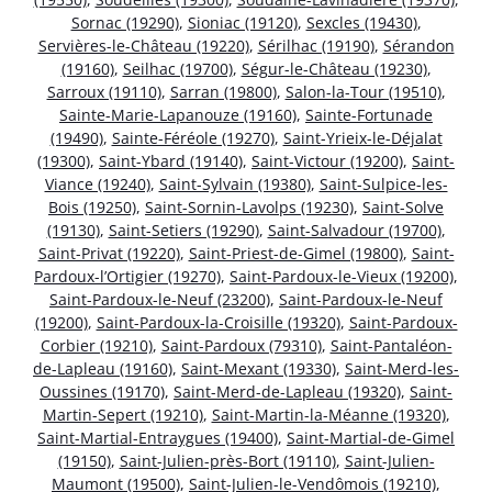
Sornac (19290)
,
Sioniac (19120)
,
Sexcles (19430)
,
Servières-le-Château (19220)
,
Sérilhac (19190)
,
Sérandon
(19160)
,
Seilhac (19700)
,
Ségur-le-Château (19230)
,
Sarroux (19110)
,
Sarran (19800)
,
Salon-la-Tour (19510)
,
Sainte-Marie-Lapanouze (19160)
,
Sainte-Fortunade
(19490)
,
Sainte-Féréole (19270)
,
Saint-Yrieix-le-Déjalat
(19300)
,
Saint-Ybard (19140)
,
Saint-Victour (19200)
,
Saint-
Viance (19240)
,
Saint-Sylvain (19380)
,
Saint-Sulpice-les-
Bois (19250)
,
Saint-Sornin-Lavolps (19230)
,
Saint-Solve
(19130)
,
Saint-Setiers (19290)
,
Saint-Salvadour (19700)
,
Saint-Privat (19220)
,
Saint-Priest-de-Gimel (19800)
,
Saint-
Pardoux-l’Ortigier (19270)
,
Saint-Pardoux-le-Vieux (19200)
,
Saint-Pardoux-le-Neuf (23200)
,
Saint-Pardoux-le-Neuf
(19200)
,
Saint-Pardoux-la-Croisille (19320)
,
Saint-Pardoux-
Corbier (19210)
,
Saint-Pardoux (79310)
,
Saint-Pantaléon-
de-Lapleau (19160)
,
Saint-Mexant (19330)
,
Saint-Merd-les-
Oussines (19170)
,
Saint-Merd-de-Lapleau (19320)
,
Saint-
Martin-Sepert (19210)
,
Saint-Martin-la-Méanne (19320)
,
Saint-Martial-Entraygues (19400)
,
Saint-Martial-de-Gimel
(19150)
,
Saint-Julien-près-Bort (19110)
,
Saint-Julien-
Maumont (19500)
,
Saint-Julien-le-Vendômois (19210)
,