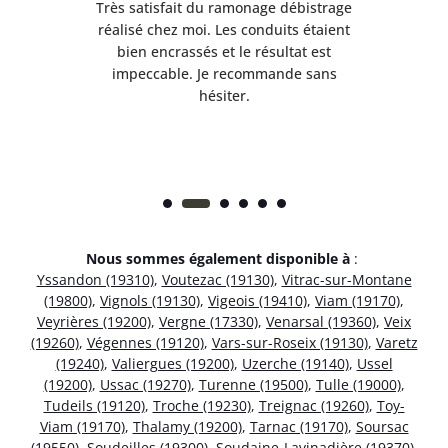
e
Très satisfait du ramonage débistrage
née.
réalisé chez moi. Les conduits étaient
déb
et
bien encrassés et le résultat est
ret
 et
impeccable. Je recommande sans
hésiter.
Nous sommes également disponible à
:
Yssandon (19310)
,
Voutezac (19130)
,
Vitrac-sur-Montane
(19800)
,
Vignols (19130)
,
Vigeois (19410)
,
Viam (19170)
,
Veyrières (19200)
,
Vergne (17330)
,
Venarsal (19360)
,
Veix
(19260)
,
Végennes (19120)
,
Vars-sur-Roseix (19130)
,
Varetz
(19240)
,
Valiergues (19200)
,
Uzerche (19140)
,
Ussel
(19200)
,
Ussac (19270)
,
Turenne (19500)
,
Tulle (19000)
,
Tudeils (19120)
,
Troche (19230)
,
Treignac (19260)
,
Toy-
Viam (19170)
,
Thalamy (19200)
,
Tarnac (19170)
,
Soursac
(19550)
,
Soudeilles (19300)
,
Soudaine-Lavinadière (19370)
,