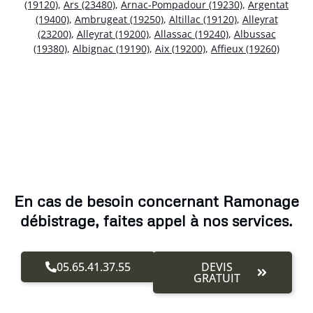
(19120)
,
Ars (23480)
,
Arnac-Pompadour (19230)
,
Argentat
(19400)
,
Ambrugeat (19250)
,
Altillac (19120)
,
Alleyrat
(23200)
,
Alleyrat (19200)
,
Allassac (19240)
,
Albussac
(19380)
,
Albignac (19190)
,
Aix (19200)
,
Affieux (19260)
En cas de besoin concernant Ramonage
débistrage, faites appel à nos services.
05.65.41.37.55
DEVIS
GRATUIT