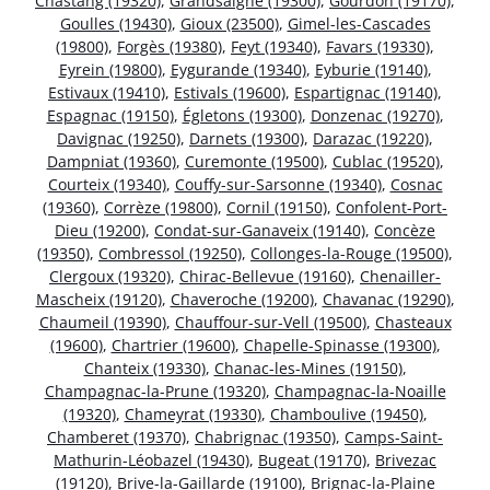
Chastang (19320)
,
Grandsaigne (19300)
,
Gourdon (19170)
,
Goulles (19430)
,
Gioux (23500)
,
Gimel-les-Cascades
(19800)
,
Forgès (19380)
,
Feyt (19340)
,
Favars (19330)
,
Eyrein (19800)
,
Eygurande (19340)
,
Eyburie (19140)
,
Estivaux (19410)
,
Estivals (19600)
,
Espartignac (19140)
,
Espagnac (19150)
,
Égletons (19300)
,
Donzenac (19270)
,
Davignac (19250)
,
Darnets (19300)
,
Darazac (19220)
,
Dampniat (19360)
,
Curemonte (19500)
,
Cublac (19520)
,
Courteix (19340)
,
Couffy-sur-Sarsonne (19340)
,
Cosnac
(19360)
,
Corrèze (19800)
,
Cornil (19150)
,
Confolent-Port-
Dieu (19200)
,
Condat-sur-Ganaveix (19140)
,
Concèze
(19350)
,
Combressol (19250)
,
Collonges-la-Rouge (19500)
,
Clergoux (19320)
,
Chirac-Bellevue (19160)
,
Chenailler-
Mascheix (19120)
,
Chaveroche (19200)
,
Chavanac (19290)
,
Chaumeil (19390)
,
Chauffour-sur-Vell (19500)
,
Chasteaux
(19600)
,
Chartrier (19600)
,
Chapelle-Spinasse (19300)
,
Chanteix (19330)
,
Chanac-les-Mines (19150)
,
Champagnac-la-Prune (19320)
,
Champagnac-la-Noaille
(19320)
,
Chameyrat (19330)
,
Chamboulive (19450)
,
Chamberet (19370)
,
Chabrignac (19350)
,
Camps-Saint-
Mathurin-Léobazel (19430)
,
Bugeat (19170)
,
Brivezac
(19120)
,
Brive-la-Gaillarde (19100)
,
Brignac-la-Plaine