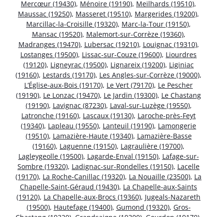
Mercœur (19430)
,
Ménoire (19190)
,
Meilhards (19510)
,
Maussac (19250)
,
Masseret (19510)
,
Margerides (19200)
,
Marcillac-la-Croisille (19320)
,
Marc-la-Tour (19150)
,
Mansac (19520)
,
Malemort-sur-Corrèze (19360)
,
Madranges (19470)
,
Lubersac (19210)
,
Louignac (19310)
,
Lostanges (19500)
,
Lissac-sur-Couze (19600)
,
Liourdres
(19120)
,
Ligneyrac (19500)
,
Lignareix (19200)
,
Liginiac
(19160)
,
Lestards (19170)
,
Les Angles-sur-Corrèze (19000)
,
L’Église-aux-Bois (19170)
,
Le Vert (79170)
,
Le Pescher
(19190)
,
Le Lonzac (19470)
,
Le Jardin (19300)
,
Le Chastang
(19190)
,
Lavignac (87230)
,
Laval-sur-Luzège (19550)
,
Latronche (19160)
,
Lascaux (19130)
,
Laroche-près-Feyt
(19340)
,
Lapleau (19550)
,
Lanteuil (19190)
,
Lamongerie
(19510)
,
Lamazière-Haute (19340)
,
Lamazière-Basse
(19160)
,
Laguenne (19150)
,
Lagraulière (19700)
,
Lagleygeolle (19500)
,
Lagarde-Enval (19150)
,
Lafage-sur-
Sombre (19320)
,
Ladignac-sur-Rondelles (19150)
,
Lacelle
(19170)
,
La Roche-Canillac (19320)
,
La Nouaille (23500)
,
La
Chapelle-Saint-Géraud (19430)
,
La Chapelle-aux-Saints
(19120)
,
La Chapelle-aux-Brocs (19360)
,
Jugeals-Nazareth
(19500)
,
Hautefage (19400)
,
Gumond (19320)
,
Gros-