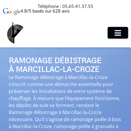
Téléphone :
05.65.41.37.55
4.8/5 basés sur 628 avis
RAMONAGE DÉBISTRAGE
À MARCILLAC-LA-CROZE
Le Ramonage débistrage à Marcillac-la-Croze
s’inscrit comme une démarche essentielle pour
préserver les installations de votre système de
chauffage. À mesure que l’équipement fonctionne,
les dépôts de suie se forment, rendant le
Ramonage débistrage à Marcillac-la-Croze
nécessaire. Qu’il s’agisse de ramonage poêle à bois
à Marcillac-la-Croze, ramonage poêle à granulés à