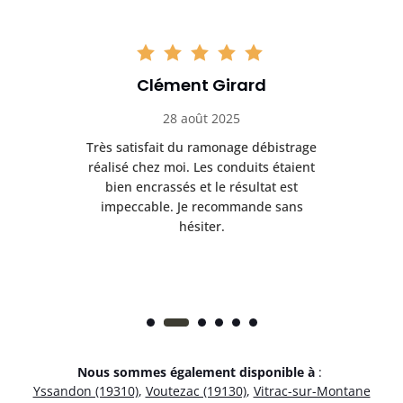
Clément Girard
28 août 2025
e
Très satisfait du ramonage débistrage
née.
réalisé chez moi. Les conduits étaient
déb
et
bien encrassés et le résultat est
ret
 et
impeccable. Je recommande sans
hésiter.
Nous sommes également disponible à
:
Yssandon (19310)
,
Voutezac (19130)
,
Vitrac-sur-Montane