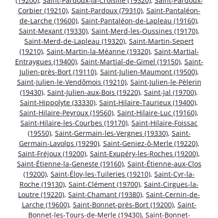
(19200)
,
Saint-Pardoux-la-Croisille (19320)
,
Saint-Pardoux-
Corbier (19210)
,
Saint-Pardoux (79310)
,
Saint-Pantaléon-
de-Larche (19600)
,
Saint-Pantaléon-de-Lapleau (19160)
,
Saint-Mexant (19330)
,
Saint-Merd-les-Oussines (19170)
,
Saint-Merd-de-Lapleau (19320)
,
Saint-Martin-Sepert
(19210)
,
Saint-Martin-la-Méanne (19320)
,
Saint-Martial-
Entraygues (19400)
,
Saint-Martial-de-Gimel (19150)
,
Saint-
Julien-près-Bort (19110)
,
Saint-Julien-Maumont (19500)
,
Saint-Julien-le-Vendômois (19210)
,
Saint-Julien-le-Pèlerin
(19430)
,
Saint-Julien-aux-Bois (19220)
,
Saint-Jal (19700)
,
Saint-Hippolyte (33330)
,
Saint-Hilaire-Taurieux (19400)
,
Saint-Hilaire-Peyroux (19560)
,
Saint-Hilaire-Luc (19160)
,
Saint-Hilaire-les-Courbes (19170)
,
Saint-Hilaire-Foissac
(19550)
,
Saint-Germain-les-Vergnes (19330)
,
Saint-
Germain-Lavolps (19290)
,
Saint-Geniez-ô-Merle (19220)
,
Saint-Fréjoux (19200)
,
Saint-Exupéry-les-Roches (19200)
,
Saint-Étienne-la-Geneste (19160)
,
Saint-Étienne-aux-Clos
(19200)
,
Saint-Éloy-les-Tuileries (19210)
,
Saint-Cyr-la-
Roche (19130)
,
Saint-Clément (19700)
,
Saint-Cirgues-la-
Loutre (19220)
,
Saint-Chamant (19380)
,
Saint-Cernin-de-
Larche (19600)
,
Saint-Bonnet-près-Bort (19200)
,
Saint-
Bonnet-les-Tours-de-Merle (19430)
,
Saint-Bonnet-