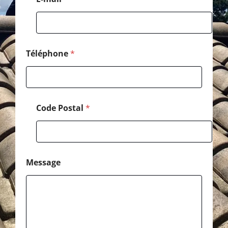
h
o
n
e
Téléphone
*
Code Postal
*
Message