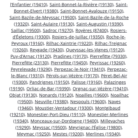
l’Enfantier (19410)
,
Saint-Bonnet-la-Rivière (19130)
,
Saint-
Bonnet-Elvert (19380)
,
Saint-Bonnet-Avalouze (19150)
,
Saint-Bazile-de-Meyssac (19500)
,
Saint-Bazile-de-la-Roche
(19320)
,
Saint-Aulaire (19130)
,
Saint-Augustin (19390)
,
Saillac (19500)
,
Sadroc (19270)
,
Royères (87400)
,
Rosiers-
d’Égletons (19300)
,
Rosiers-de-Juillac (19350)
,
Roche-le-
Peyroux (19160)
,
Rilhac-Xaintrie (19220)
,
Rilhac-Treignac
(19260)
,
Reygade (19430)
,
Queyssac-les-Vignes (19120)
,
Puy-d’Arnac (19120)
,
Pradines (19170)
,
Pierrefitte (79330)
,
Pierrefitte (23130)
,
Pierrefitte (19450)
,
Peyrissac (19260)
,
Peyrelevade (19290)
,
Perpezac-le-Noir (19410)
,
Perpezac-
le-Blanc (19310)
,
Pérols-sur-Vézère (19170)
,
Péret-Bel-Air
(19300)
,
Pandrignes (19150)
,
Palisse (19160)
,
Palazinges
(19190)
,
Orliac-de-Bar (19390)
,
Orgnac-sur-Vézère (19410)
,
Objat (19130)
,
Nonards (19120)
,
Noailles (19600)
,
Noailhac
(19500)
,
Neuville (19380)
,
Nespouls (19600)
,
Naves
(19460)
,
Moustier-Ventadour (19300)
,
Montgibaud
(19210)
,
Monestier-Port-Dieu (19110)
,
Monestier-Merlines
(19340)
,
Monceaux-sur-Dordogne (19400)
,
Millevaches
(19290)
,
Meyssac (19500)
,
Meyrignac-l’Église (19800)
,
Meymac (19250)
,
Mestes (19200)
,
Merlines (19340)
,