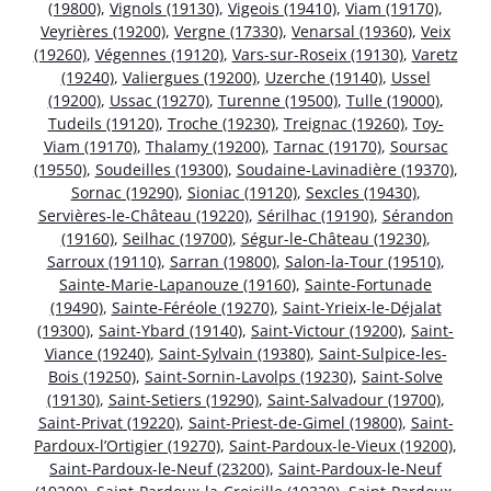
(19800)
,
Vignols (19130)
,
Vigeois (19410)
,
Viam (19170)
,
Veyrières (19200)
,
Vergne (17330)
,
Venarsal (19360)
,
Veix
(19260)
,
Végennes (19120)
,
Vars-sur-Roseix (19130)
,
Varetz
(19240)
,
Valiergues (19200)
,
Uzerche (19140)
,
Ussel
(19200)
,
Ussac (19270)
,
Turenne (19500)
,
Tulle (19000)
,
Tudeils (19120)
,
Troche (19230)
,
Treignac (19260)
,
Toy-
Viam (19170)
,
Thalamy (19200)
,
Tarnac (19170)
,
Soursac
(19550)
,
Soudeilles (19300)
,
Soudaine-Lavinadière (19370)
,
Sornac (19290)
,
Sioniac (19120)
,
Sexcles (19430)
,
Servières-le-Château (19220)
,
Sérilhac (19190)
,
Sérandon
(19160)
,
Seilhac (19700)
,
Ségur-le-Château (19230)
,
Sarroux (19110)
,
Sarran (19800)
,
Salon-la-Tour (19510)
,
Sainte-Marie-Lapanouze (19160)
,
Sainte-Fortunade
(19490)
,
Sainte-Féréole (19270)
,
Saint-Yrieix-le-Déjalat
(19300)
,
Saint-Ybard (19140)
,
Saint-Victour (19200)
,
Saint-
Viance (19240)
,
Saint-Sylvain (19380)
,
Saint-Sulpice-les-
Bois (19250)
,
Saint-Sornin-Lavolps (19230)
,
Saint-Solve
(19130)
,
Saint-Setiers (19290)
,
Saint-Salvadour (19700)
,
Saint-Privat (19220)
,
Saint-Priest-de-Gimel (19800)
,
Saint-
Pardoux-l’Ortigier (19270)
,
Saint-Pardoux-le-Vieux (19200)
,
Saint-Pardoux-le-Neuf (23200)
,
Saint-Pardoux-le-Neuf