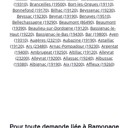
(19310)
,
Branceilles (19500)
,
Bort-les-Orgues (19110)
,
Bonnefond (19170)
,
Bilhac (19120)
,
Beyssenac (19230)
,
Beyssac (19230)
,
Beynat (19190)
,
Benayes (19510)
,
Bellechassagne (19290)
,
Beaumont (86490)
,
Beaumont
(19390)
,
Beaulieu-sur-Dordogne (19120)
,
Bassignac-le-
Haut (19220)
,
Bassignac-le-Bas (19430)
,
Bar (19800)
,
Ayen
(19310)
,
Augères (23210)
,
Aubazine (19190)
,
Astaillac
(19120)
,
Ars (23480)
,
Arnac-Pompadour (19230)
,
Argentat
(19400)
,
Ambrugeat (19250)
,
Altillac (19120)
,
Alleyrat
(23200)
,
Alleyrat (19200)
,
Allassac (19240)
,
Albussac
(19380)
,
Albignac (19190)
,
Aix (19200)
,
Affieux (19260)
Pour toute demande liée à Ramonage