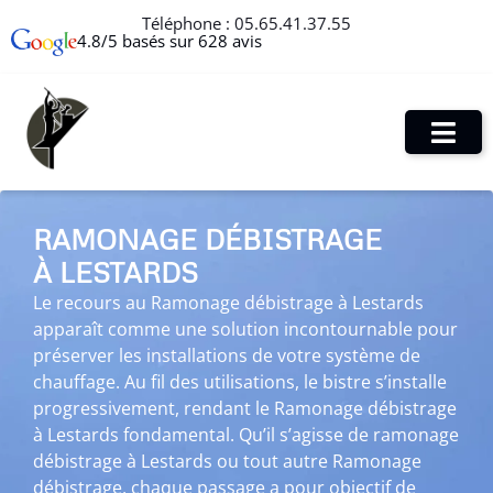
Téléphone :
05.65.41.37.55
4.8/5 basés sur 628 avis
RAMONAGE DÉBISTRAGE
À LESTARDS
Le recours au Ramonage débistrage à Lestards
apparaît comme une solution incontournable pour
préserver les installations de votre système de
chauffage. Au fil des utilisations, le bistre s’installe
progressivement, rendant le Ramonage débistrage
à Lestards fondamental. Qu’il s’agisse de ramonage
débistrage à Lestards ou tout autre Ramonage
débistrage, chaque passage a pour objectif de