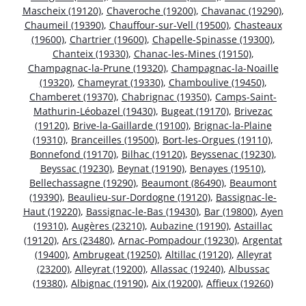
Mascheix (19120)
,
Chaveroche (19200)
,
Chavanac (19290)
,
Chaumeil (19390)
,
Chauffour-sur-Vell (19500)
,
Chasteaux
(19600)
,
Chartrier (19600)
,
Chapelle-Spinasse (19300)
,
Chanteix (19330)
,
Chanac-les-Mines (19150)
,
Champagnac-la-Prune (19320)
,
Champagnac-la-Noaille
(19320)
,
Chameyrat (19330)
,
Chamboulive (19450)
,
Chamberet (19370)
,
Chabrignac (19350)
,
Camps-Saint-
Mathurin-Léobazel (19430)
,
Bugeat (19170)
,
Brivezac
(19120)
,
Brive-la-Gaillarde (19100)
,
Brignac-la-Plaine
(19310)
,
Branceilles (19500)
,
Bort-les-Orgues (19110)
,
Bonnefond (19170)
,
Bilhac (19120)
,
Beyssenac (19230)
,
Beyssac (19230)
,
Beynat (19190)
,
Benayes (19510)
,
Bellechassagne (19290)
,
Beaumont (86490)
,
Beaumont
(19390)
,
Beaulieu-sur-Dordogne (19120)
,
Bassignac-le-
Haut (19220)
,
Bassignac-le-Bas (19430)
,
Bar (19800)
,
Ayen
(19310)
,
Augères (23210)
,
Aubazine (19190)
,
Astaillac
(19120)
,
Ars (23480)
,
Arnac-Pompadour (19230)
,
Argentat
(19400)
,
Ambrugeat (19250)
,
Altillac (19120)
,
Alleyrat
(23200)
,
Alleyrat (19200)
,
Allassac (19240)
,
Albussac
(19380)
,
Albignac (19190)
,
Aix (19200)
,
Affieux (19260)