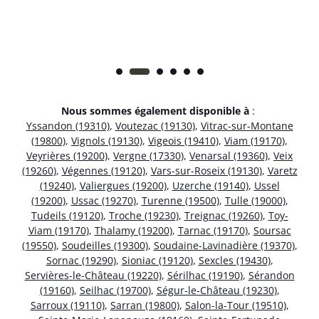
Nous sommes également disponible à
:
Yssandon (19310)
,
Voutezac (19130)
,
Vitrac-sur-Montane
(19800)
,
Vignols (19130)
,
Vigeois (19410)
,
Viam (19170)
,
Veyrières (19200)
,
Vergne (17330)
,
Venarsal (19360)
,
Veix
(19260)
,
Végennes (19120)
,
Vars-sur-Roseix (19130)
,
Varetz
(19240)
,
Valiergues (19200)
,
Uzerche (19140)
,
Ussel
(19200)
,
Ussac (19270)
,
Turenne (19500)
,
Tulle (19000)
,
Tudeils (19120)
,
Troche (19230)
,
Treignac (19260)
,
Toy-
Viam (19170)
,
Thalamy (19200)
,
Tarnac (19170)
,
Soursac
(19550)
,
Soudeilles (19300)
,
Soudaine-Lavinadière (19370)
,
Sornac (19290)
,
Sioniac (19120)
,
Sexcles (19430)
,
Servières-le-Château (19220)
,
Sérilhac (19190)
,
Sérandon
(19160)
,
Seilhac (19700)
,
Ségur-le-Château (19230)
,
Sarroux (19110)
,
Sarran (19800)
,
Salon-la-Tour (19510)
,