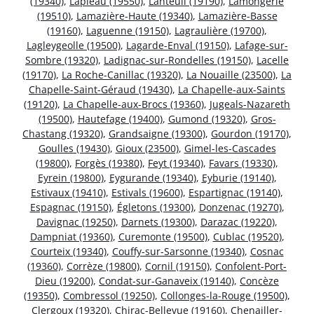
(19340)
,
Lapleau (19550)
,
Lanteuil (19190)
,
Lamongerie
(19510)
,
Lamazière-Haute (19340)
,
Lamazière-Basse
(19160)
,
Laguenne (19150)
,
Lagraulière (19700)
,
Lagleygeolle (19500)
,
Lagarde-Enval (19150)
,
Lafage-sur-
Sombre (19320)
,
Ladignac-sur-Rondelles (19150)
,
Lacelle
(19170)
,
La Roche-Canillac (19320)
,
La Nouaille (23500)
,
La
Chapelle-Saint-Géraud (19430)
,
La Chapelle-aux-Saints
(19120)
,
La Chapelle-aux-Brocs (19360)
,
Jugeals-Nazareth
(19500)
,
Hautefage (19400)
,
Gumond (19320)
,
Gros-
Chastang (19320)
,
Grandsaigne (19300)
,
Gourdon (19170)
,
Goulles (19430)
,
Gioux (23500)
,
Gimel-les-Cascades
(19800)
,
Forgès (19380)
,
Feyt (19340)
,
Favars (19330)
,
Eyrein (19800)
,
Eygurande (19340)
,
Eyburie (19140)
,
Estivaux (19410)
,
Estivals (19600)
,
Espartignac (19140)
,
Espagnac (19150)
,
Égletons (19300)
,
Donzenac (19270)
,
Davignac (19250)
,
Darnets (19300)
,
Darazac (19220)
,
Dampniat (19360)
,
Curemonte (19500)
,
Cublac (19520)
,
Courteix (19340)
,
Couffy-sur-Sarsonne (19340)
,
Cosnac
(19360)
,
Corrèze (19800)
,
Cornil (19150)
,
Confolent-Port-
Dieu (19200)
,
Condat-sur-Ganaveix (19140)
,
Concèze
(19350)
,
Combressol (19250)
,
Collonges-la-Rouge (19500)
,
Clergoux (19320)
,
Chirac-Bellevue (19160)
,
Chenailler-