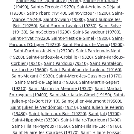
Sainte-Marie-Lapanouze (19160)
,
Sainte-Fortunade
(19490)
,
Sainte-Féréole (19270)
,
Saint-Yrieix-le-Déjalat
(19300)
,
Saint-Ybard (19140)
,
Saint-Victour (19200)
,
Saint-
Viance (19240)
,
Saint-Sylvain (19380)
,
Saint-Sulpice-les-
Bois (19250)
,
Saint-Sornin-Lavolps (19230)
,
Saint-Solve
(19130)
,
Saint-Setiers (19290)
,
Saint-Salvadour (19700)
,
Saint-Privat (19220)
,
Saint-Priest-de-Gimel (19800)
,
Saint-
Pardoux-l’Ortigier (19270)
,
Saint-Pardoux-le-Vieux (19200)
,
Saint-Pardoux-le-Neuf (23200)
,
Saint-Pardoux-le-Neuf
(19200)
,
Saint-Pardoux-la-Croisille (19320)
,
Saint-Pardoux-
Corbier (19210)
,
Saint-Pardoux (79310)
,
Saint-Pantaléon-
de-Larche (19600)
,
Saint-Pantaléon-de-Lapleau (19160)
,
Saint-Mexant (19330)
,
Saint-Merd-les-Oussines (19170)
,
Saint-Merd-de-Lapleau (19320)
,
Saint-Martin-Sepert
(19210)
,
Saint-Martin-la-Méanne (19320)
,
Saint-Martial-
Entraygues (19400)
,
Saint-Martial-de-Gimel (19150)
,
Saint-
Julien-près-Bort (19110)
,
Saint-Julien-Maumont (19500)
,
Saint-Julien-le-Vendômois (19210)
,
Saint-Julien-le-Pèlerin
(19430)
,
Saint-Julien-aux-Bois (19220)
,
Saint-Jal (19700)
,
Saint-Hippolyte (33330)
,
Saint-Hilaire-Taurieux (19400)
,
Saint-Hilaire-Peyroux (19560)
,
Saint-Hilaire-Luc (19160)
,
Saint-Hilaire-les-Courbes (19170)
,
Saint-Hilaire-Foissac