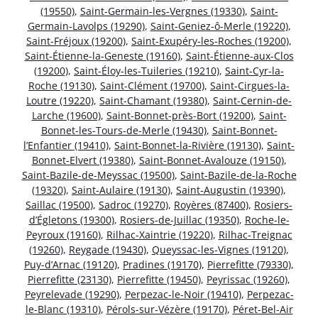
(19550)
,
Saint-Germain-les-Vergnes (19330)
,
Saint-
Germain-Lavolps (19290)
,
Saint-Geniez-ô-Merle (19220)
,
Saint-Fréjoux (19200)
,
Saint-Exupéry-les-Roches (19200)
,
Saint-Étienne-la-Geneste (19160)
,
Saint-Étienne-aux-Clos
(19200)
,
Saint-Éloy-les-Tuileries (19210)
,
Saint-Cyr-la-
Roche (19130)
,
Saint-Clément (19700)
,
Saint-Cirgues-la-
Loutre (19220)
,
Saint-Chamant (19380)
,
Saint-Cernin-de-
Larche (19600)
,
Saint-Bonnet-près-Bort (19200)
,
Saint-
Bonnet-les-Tours-de-Merle (19430)
,
Saint-Bonnet-
l’Enfantier (19410)
,
Saint-Bonnet-la-Rivière (19130)
,
Saint-
Bonnet-Elvert (19380)
,
Saint-Bonnet-Avalouze (19150)
,
Saint-Bazile-de-Meyssac (19500)
,
Saint-Bazile-de-la-Roche
(19320)
,
Saint-Aulaire (19130)
,
Saint-Augustin (19390)
,
Saillac (19500)
,
Sadroc (19270)
,
Royères (87400)
,
Rosiers-
d’Égletons (19300)
,
Rosiers-de-Juillac (19350)
,
Roche-le-
Peyroux (19160)
,
Rilhac-Xaintrie (19220)
,
Rilhac-Treignac
(19260)
,
Reygade (19430)
,
Queyssac-les-Vignes (19120)
,
Puy-d’Arnac (19120)
,
Pradines (19170)
,
Pierrefitte (79330)
,
Pierrefitte (23130)
,
Pierrefitte (19450)
,
Peyrissac (19260)
,
Peyrelevade (19290)
,
Perpezac-le-Noir (19410)
,
Perpezac-
le-Blanc (19310)
,
Pérols-sur-Vézère (19170)
,
Péret-Bel-Air