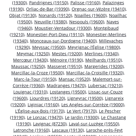
(19300)
,
Pandrignes (19150)
,
Palisse (19160)
,
Palazinges
(19190)
,
Orliac-de-Bar (19390)
,
Orgnac-sur-Vézère (19410)
,
Objat (19130)
,
Nonards (19120)
,
Noailles (19600)
,
Noailhac
(19500)
,
Neuville (19380)
,
Nespouls (19600)
,
Naves
(19460)
,
Moustier-Ventadour (19300)
,
Montgibaud
(19210)
,
Monestier-Port-Dieu (19110)
,
Monestier-Merlines
(19340)
,
Monceaux-sur-Dordogne (19400)
,
Millevaches
(19290)
,
Meyssac (19500)
,
Meyrignac-l’Église (19800)
,
Meymac (19250)
,
Mestes (19200)
,
Merlines (19340)
,
Mercœur (19430)
,
Ménoire (19190)
,
Meilhards (19510)
,
Maussac (19250)
,
Masseret (19510)
,
Margerides (19200)
,
Marcillac-la-Croze (19500)
,
Marcillac-la-Croisille (19320)
,
Marc-la-Tour (19150)
,
Mansac (19520)
,
Malemort-sur-
Corrèze (19360)
,
Madranges (19470)
,
Lubersac (19210)
,
Louignac (19310)
,
Lostanges (19500)
,
Lissac-sur-Couze
(19600)
,
Liourdres (19120)
,
Ligneyrac (19500)
,
Lignareix
(19200)
,
Liginiac (19160)
,
Les Angles-sur-Corrèze (19000)
,
L’Église-aux-Bois (19170)
,
Le Vert (79170)
,
Le Pescher
(19190)
,
Le Lonzac (19470)
,
Le Jardin (19300)
,
Le Chastang
(19190)
,
Lavignac (87230)
,
Laval-sur-Luzège (19550)
,
Latronche (19160)
,
Lascaux (19130)
,
Laroche-près-Feyt