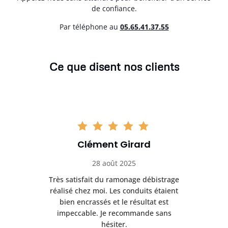
de confiance.
Par téléphone au
05.65.41.37.55
Ce que disent nos clients
Clément Girard
28 août 2025
e
Très satisfait du ramonage débistrage
née.
réalisé chez moi. Les conduits étaient
déb
et
bien encrassés et le résultat est
ret
 et
impeccable. Je recommande sans
hésiter.