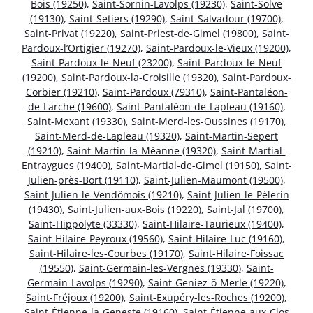
Bois (19250)
,
Saint-Sornin-Lavolps (19230)
,
Saint-Solve
(19130)
,
Saint-Setiers (19290)
,
Saint-Salvadour (19700)
,
Saint-Privat (19220)
,
Saint-Priest-de-Gimel (19800)
,
Saint-
Pardoux-l’Ortigier (19270)
,
Saint-Pardoux-le-Vieux (19200)
,
Saint-Pardoux-le-Neuf (23200)
,
Saint-Pardoux-le-Neuf
(19200)
,
Saint-Pardoux-la-Croisille (19320)
,
Saint-Pardoux-
Corbier (19210)
,
Saint-Pardoux (79310)
,
Saint-Pantaléon-
de-Larche (19600)
,
Saint-Pantaléon-de-Lapleau (19160)
,
Saint-Mexant (19330)
,
Saint-Merd-les-Oussines (19170)
,
Saint-Merd-de-Lapleau (19320)
,
Saint-Martin-Sepert
(19210)
,
Saint-Martin-la-Méanne (19320)
,
Saint-Martial-
Entraygues (19400)
,
Saint-Martial-de-Gimel (19150)
,
Saint-
Julien-près-Bort (19110)
,
Saint-Julien-Maumont (19500)
,
Saint-Julien-le-Vendômois (19210)
,
Saint-Julien-le-Pèlerin
(19430)
,
Saint-Julien-aux-Bois (19220)
,
Saint-Jal (19700)
,
Saint-Hippolyte (33330)
,
Saint-Hilaire-Taurieux (19400)
,
Saint-Hilaire-Peyroux (19560)
,
Saint-Hilaire-Luc (19160)
,
Saint-Hilaire-les-Courbes (19170)
,
Saint-Hilaire-Foissac
(19550)
,
Saint-Germain-les-Vergnes (19330)
,
Saint-
Germain-Lavolps (19290)
,
Saint-Geniez-ô-Merle (19220)
,
Saint-Fréjoux (19200)
,
Saint-Exupéry-les-Roches (19200)
,
Saint-Étienne-la-Geneste (19160)
,
Saint-Étienne-aux-Clos