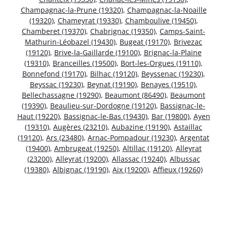
Champagnac-la-Prune (19320)
,
Champagnac-la-Noaille
(19320)
,
Chameyrat (19330)
,
Chamboulive (19450)
,
Chamberet (19370)
,
Chabrignac (19350)
,
Camps-Saint-
Mathurin-Léobazel (19430)
,
Bugeat (19170)
,
Brivezac
(19120)
,
Brive-la-Gaillarde (19100)
,
Brignac-la-Plaine
(19310)
,
Branceilles (19500)
,
Bort-les-Orgues (19110)
,
Bonnefond (19170)
,
Bilhac (19120)
,
Beyssenac (19230)
,
Beyssac (19230)
,
Beynat (19190)
,
Benayes (19510)
,
Bellechassagne (19290)
,
Beaumont (86490)
,
Beaumont
(19390)
,
Beaulieu-sur-Dordogne (19120)
,
Bassignac-le-
Haut (19220)
,
Bassignac-le-Bas (19430)
,
Bar (19800)
,
Ayen
(19310)
,
Augères (23210)
,
Aubazine (19190)
,
Astaillac
(19120)
,
Ars (23480)
,
Arnac-Pompadour (19230)
,
Argentat
(19400)
,
Ambrugeat (19250)
,
Altillac (19120)
,
Alleyrat
(23200)
,
Alleyrat (19200)
,
Allassac (19240)
,
Albussac
(19380)
,
Albignac (19190)
,
Aix (19200)
,
Affieux (19260)