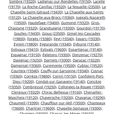
Sombre (19320)
,
Ladignac-sur-Rondelles (19150)
,
Lacelle
(19170)
,
La Roche-Canillac (19320)
,
La Nouaille (23500)
,
La
Chapelle-Saint-Géraud (19430)
,
La Chapelle-aux-Saints
(19120)
,
La Chapelle-aux-Brocs (19360)
,
Jugeals-Nazareth
(19500)
,
Hautefage (19400)
,
Gumond (19320)
,
Gros-
Chastang (19320)
,
Grandsaigne (19300)
,
Gourdon (19170)
,
Goulles (19430)
,
Gioux (23500)
,
Gimel-les-Cascades
(19800)
,
Forgès (19380)
,
Feyt (19340)
,
Favars (19330)
,
Eyrein (19800)
,
Eygurande (19340)
,
Eyburie (19140)
,
Estivaux (19410)
,
Estivals (19600)
,
Espartignac (19140)
,
Espagnac (19150)
,
Égletons (19300)
,
Donzenac (19270)
,
Davignac (19250)
,
Darnets (19300)
,
Darazac (19220)
,
Dampniat (19360)
,
Curemonte (19500)
,
Cublac (19520)
,
Courteix (19340)
,
Couffy-sur-Sarsonne (19340)
,
Cosnac
(19360)
,
Corrèze (19800)
,
Cornil (19150)
,
Confolent-Port-
Dieu (19200)
,
Condat-sur-Ganaveix (19140)
,
Concèze
(19350)
,
Combressol (19250)
,
Collonges-la-Rouge (19500)
,
Clergoux (19320)
,
Chirac-Bellevue (19160)
,
Chenailler-
Mascheix (19120)
,
Chaveroche (19200)
,
Chavanac (19290)
,
Chaumeil (19390)
,
Chauffour-sur-Vell (19500)
,
Chasteaux
(19600)
,
Chartrier (19600)
,
Chapelle-Spinasse (19300)
,
Chanteix (19330)
,
Chanac-les-Mines (19150)
,