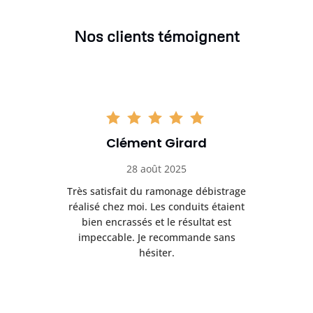
Nos clients témoignent
Clément Girard
28 août 2025
e
Très satisfait du ramonage débistrage
née.
réalisé chez moi. Les conduits étaient
déb
et
bien encrassés et le résultat est
ret
 et
impeccable. Je recommande sans
hésiter.