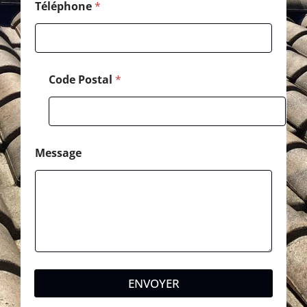
d
Téléphone
*
e
Code Postal
*
Message
ENVOYER