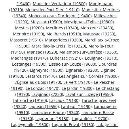
(19460)
,
Moustier-Ventadour (19300)
,
Montgibaud
(19210)
,
Monestier-Port-Dieu (19110)
,
Monestier-Merlines
(19340)
,
Monceaux-sur-Dordogne (19400)
,
Millevaches
(19290)
,
Meyssac (19500)
,
Meyrignac-l’Église (19800)
,
Mestes (19200)
,
Merlines (19340)
,
Mercœur (19430)
,
Ménoire (19190)
,
Meilhards (19510)
,
Maussac (19250)
,
Masseret (19510)
,
Margerides (19200)
,
Marcillac-la-Croze
(19500)
,
Marcillac-la-Croisille (19320)
,
Marc-la-Tour
(19150)
,
Mansac (19520)
,
Malemort-sur-Corrèze (19360)
,
Madranges (19470)
,
Lubersac (19210)
,
Louignac (19310)
,
Lostanges (19500)
,
Lissac-sur-Couze (19600)
,
Liourdres
(19120)
,
Ligneyrac (19500)
,
Lignareix (19200)
,
Liginiac
(19160)
,
Lestards (19170)
,
Les Angles-sur-Corrèze (19000)
,
L’Église-aux-Bois (19170)
,
Le Vert (79170)
,
Le Pescher
(19190)
,
Le Lonzac (19470)
,
Le Jardin (19300)
,
Le Chastang
(19190)
,
Lavignac (87230)
,
Laval-sur-Luzège (19550)
,
Latronche (19160)
,
Lascaux (19130)
,
Laroche-près-Feyt
(19340)
,
Lapleau (19550)
,
Lanteuil (19190)
,
Lamongerie
(19510)
,
Lamazière-Haute (19340)
,
Lamazière-Basse
(19160)
,
Laguenne (19150)
,
Lagraulière (19700)
,
Lagleygeolle (19500)
,
Lagarde-Enval (19150)
,
Lafage-sur-