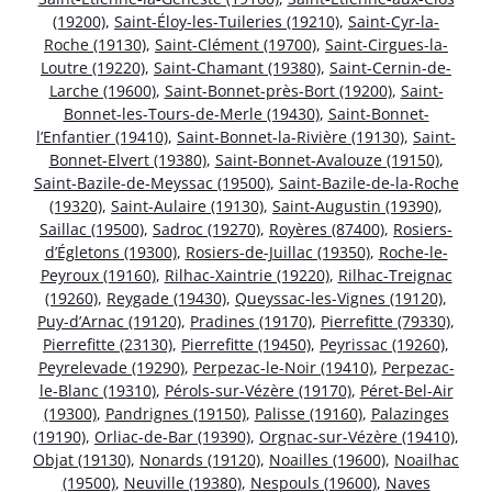
(19200)
,
Saint-Éloy-les-Tuileries (19210)
,
Saint-Cyr-la-
Roche (19130)
,
Saint-Clément (19700)
,
Saint-Cirgues-la-
Loutre (19220)
,
Saint-Chamant (19380)
,
Saint-Cernin-de-
Larche (19600)
,
Saint-Bonnet-près-Bort (19200)
,
Saint-
Bonnet-les-Tours-de-Merle (19430)
,
Saint-Bonnet-
l’Enfantier (19410)
,
Saint-Bonnet-la-Rivière (19130)
,
Saint-
Bonnet-Elvert (19380)
,
Saint-Bonnet-Avalouze (19150)
,
Saint-Bazile-de-Meyssac (19500)
,
Saint-Bazile-de-la-Roche
(19320)
,
Saint-Aulaire (19130)
,
Saint-Augustin (19390)
,
Saillac (19500)
,
Sadroc (19270)
,
Royères (87400)
,
Rosiers-
d’Égletons (19300)
,
Rosiers-de-Juillac (19350)
,
Roche-le-
Peyroux (19160)
,
Rilhac-Xaintrie (19220)
,
Rilhac-Treignac
(19260)
,
Reygade (19430)
,
Queyssac-les-Vignes (19120)
,
Puy-d’Arnac (19120)
,
Pradines (19170)
,
Pierrefitte (79330)
,
Pierrefitte (23130)
,
Pierrefitte (19450)
,
Peyrissac (19260)
,
Peyrelevade (19290)
,
Perpezac-le-Noir (19410)
,
Perpezac-
le-Blanc (19310)
,
Pérols-sur-Vézère (19170)
,
Péret-Bel-Air
(19300)
,
Pandrignes (19150)
,
Palisse (19160)
,
Palazinges
(19190)
,
Orliac-de-Bar (19390)
,
Orgnac-sur-Vézère (19410)
,
Objat (19130)
,
Nonards (19120)
,
Noailles (19600)
,
Noailhac
(19500)
,
Neuville (19380)
,
Nespouls (19600)
,
Naves