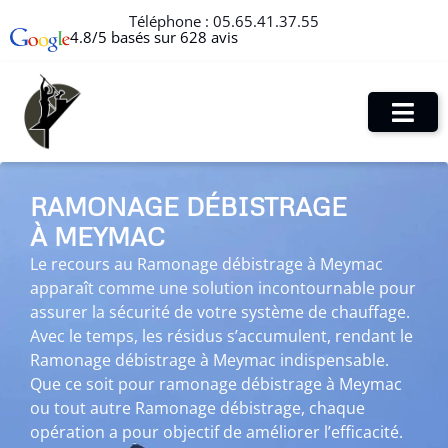
Téléphone :
05.65.41.37.55
4.8/5 basés sur 628 avis
RAMONAGE DÉBISTRAGE
À MEYMAC
Le recours au Ramonage débistrage à Meymac
apparaît comme une solution incontournable pour
assurer la sécurité de votre système de chauffage.
Avec le temps, les résidus s’accumulent, rendant le
Ramonage débistrage à Meymac indispensable.
Que ce soit pour ramonage débistrage à Meymac
ou tout autre Ramonage débistrage, chaque
opération a pour objectif de améliorer l’efficacité.