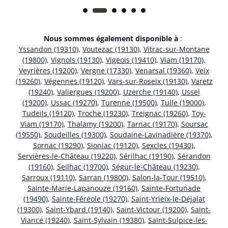
Nous sommes également disponible à
:
Yssandon (19310)
,
Voutezac (19130)
,
Vitrac-sur-Montane
(19800)
,
Vignols (19130)
,
Vigeois (19410)
,
Viam (19170)
,
Veyrières (19200)
,
Vergne (17330)
,
Venarsal (19360)
,
Veix
(19260)
,
Végennes (19120)
,
Vars-sur-Roseix (19130)
,
Varetz
(19240)
,
Valiergues (19200)
,
Uzerche (19140)
,
Ussel
(19200)
,
Ussac (19270)
,
Turenne (19500)
,
Tulle (19000)
,
Tudeils (19120)
,
Troche (19230)
,
Treignac (19260)
,
Toy-
Viam (19170)
,
Thalamy (19200)
,
Tarnac (19170)
,
Soursac
(19550)
,
Soudeilles (19300)
,
Soudaine-Lavinadière (19370)
,
Sornac (19290)
,
Sioniac (19120)
,
Sexcles (19430)
,
Servières-le-Château (19220)
,
Sérilhac (19190)
,
Sérandon
(19160)
,
Seilhac (19700)
,
Ségur-le-Château (19230)
,
Sarroux (19110)
,
Sarran (19800)
,
Salon-la-Tour (19510)
,
Sainte-Marie-Lapanouze (19160)
,
Sainte-Fortunade
(19490)
,
Sainte-Féréole (19270)
,
Saint-Yrieix-le-Déjalat
(19300)
,
Saint-Ybard (19140)
,
Saint-Victour (19200)
,
Saint-
Viance (19240)
,
Saint-Sylvain (19380)
,
Saint-Sulpice-les-