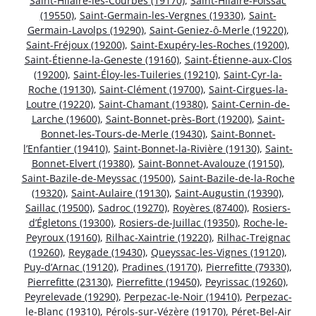
Saint-Hilaire-les-Courbes (19170)
,
Saint-Hilaire-Foissac
(19550)
,
Saint-Germain-les-Vergnes (19330)
,
Saint-
Germain-Lavolps (19290)
,
Saint-Geniez-ô-Merle (19220)
,
Saint-Fréjoux (19200)
,
Saint-Exupéry-les-Roches (19200)
,
Saint-Étienne-la-Geneste (19160)
,
Saint-Étienne-aux-Clos
(19200)
,
Saint-Éloy-les-Tuileries (19210)
,
Saint-Cyr-la-
Roche (19130)
,
Saint-Clément (19700)
,
Saint-Cirgues-la-
Loutre (19220)
,
Saint-Chamant (19380)
,
Saint-Cernin-de-
Larche (19600)
,
Saint-Bonnet-près-Bort (19200)
,
Saint-
Bonnet-les-Tours-de-Merle (19430)
,
Saint-Bonnet-
l’Enfantier (19410)
,
Saint-Bonnet-la-Rivière (19130)
,
Saint-
Bonnet-Elvert (19380)
,
Saint-Bonnet-Avalouze (19150)
,
Saint-Bazile-de-Meyssac (19500)
,
Saint-Bazile-de-la-Roche
(19320)
,
Saint-Aulaire (19130)
,
Saint-Augustin (19390)
,
Saillac (19500)
,
Sadroc (19270)
,
Royères (87400)
,
Rosiers-
d’Égletons (19300)
,
Rosiers-de-Juillac (19350)
,
Roche-le-
Peyroux (19160)
,
Rilhac-Xaintrie (19220)
,
Rilhac-Treignac
(19260)
,
Reygade (19430)
,
Queyssac-les-Vignes (19120)
,
Puy-d’Arnac (19120)
,
Pradines (19170)
,
Pierrefitte (79330)
,
Pierrefitte (23130)
,
Pierrefitte (19450)
,
Peyrissac (19260)
,
Peyrelevade (19290)
,
Perpezac-le-Noir (19410)
,
Perpezac-
le-Blanc (19310)
,
Pérols-sur-Vézère (19170)
,
Péret-Bel-Air