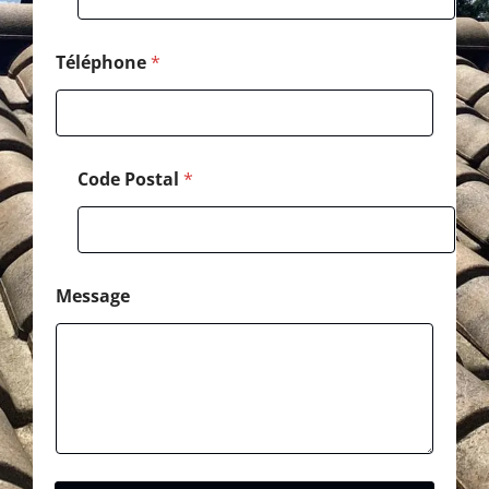
N
o
m
Téléphone
*
Code Postal
*
Message