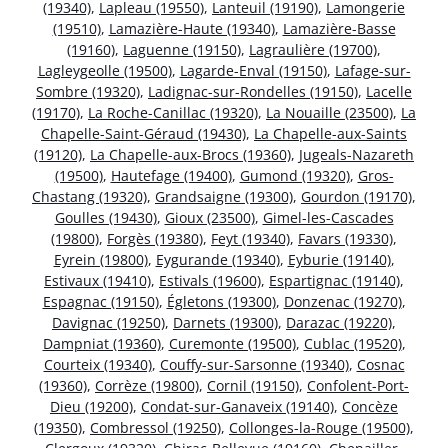
(19340)
,
Lapleau (19550)
,
Lanteuil (19190)
,
Lamongerie
(19510)
,
Lamazière-Haute (19340)
,
Lamazière-Basse
(19160)
,
Laguenne (19150)
,
Lagraulière (19700)
,
Lagleygeolle (19500)
,
Lagarde-Enval (19150)
,
Lafage-sur-
Sombre (19320)
,
Ladignac-sur-Rondelles (19150)
,
Lacelle
(19170)
,
La Roche-Canillac (19320)
,
La Nouaille (23500)
,
La
Chapelle-Saint-Géraud (19430)
,
La Chapelle-aux-Saints
(19120)
,
La Chapelle-aux-Brocs (19360)
,
Jugeals-Nazareth
(19500)
,
Hautefage (19400)
,
Gumond (19320)
,
Gros-
Chastang (19320)
,
Grandsaigne (19300)
,
Gourdon (19170)
,
Goulles (19430)
,
Gioux (23500)
,
Gimel-les-Cascades
(19800)
,
Forgès (19380)
,
Feyt (19340)
,
Favars (19330)
,
Eyrein (19800)
,
Eygurande (19340)
,
Eyburie (19140)
,
Estivaux (19410)
,
Estivals (19600)
,
Espartignac (19140)
,
Espagnac (19150)
,
Égletons (19300)
,
Donzenac (19270)
,
Davignac (19250)
,
Darnets (19300)
,
Darazac (19220)
,
Dampniat (19360)
,
Curemonte (19500)
,
Cublac (19520)
,
Courteix (19340)
,
Couffy-sur-Sarsonne (19340)
,
Cosnac
(19360)
,
Corrèze (19800)
,
Cornil (19150)
,
Confolent-Port-
Dieu (19200)
,
Condat-sur-Ganaveix (19140)
,
Concèze
(19350)
,
Combressol (19250)
,
Collonges-la-Rouge (19500)
,