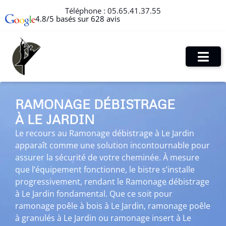
Téléphone :
05.65.41.37.55
4.8/5 basés sur 628 avis
RAMONAGE DÉBISTRAGE
À LE JARDIN
Le recours au Ramonage débistrage à Le Jardin
apparaît comme une solution incontournable pour
assurer la sécurité de votre cheminée. À mesure
que l’équipement fonctionne, le bistre s’installe
progressivement, rendant le Ramonage débistrage
à Le Jardin fondamental. Que ce soit pour
ramonage poêle à bois à Le Jardin, ramonage poêle
à granulés à Le Jardin ou ramonage insert à Le