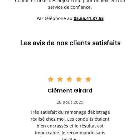
Contactez-nous dès aujourd’hui pour bénéficier d’un
service de confiance.
Par téléphone au
05.65.41.37.55
Les avis de nos clients satisfaits
Clément Girard
28 août 2025
e
Très satisfait du ramonage débistrage
née.
réalisé chez moi. Les conduits étaient
déb
et
bien encrassés et le résultat est
ret
 et
impeccable. Je recommande sans
hésiter.