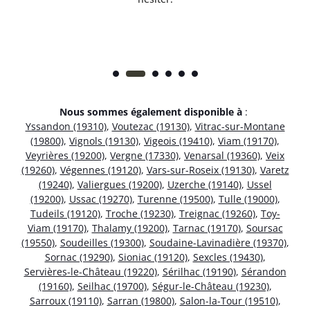
Nous sommes également disponible à
:
Yssandon (19310)
,
Voutezac (19130)
,
Vitrac-sur-Montane
(19800)
,
Vignols (19130)
,
Vigeois (19410)
,
Viam (19170)
,
Veyrières (19200)
,
Vergne (17330)
,
Venarsal (19360)
,
Veix
(19260)
,
Végennes (19120)
,
Vars-sur-Roseix (19130)
,
Varetz
(19240)
,
Valiergues (19200)
,
Uzerche (19140)
,
Ussel
(19200)
,
Ussac (19270)
,
Turenne (19500)
,
Tulle (19000)
,
Tudeils (19120)
,
Troche (19230)
,
Treignac (19260)
,
Toy-
Viam (19170)
,
Thalamy (19200)
,
Tarnac (19170)
,
Soursac
(19550)
,
Soudeilles (19300)
,
Soudaine-Lavinadière (19370)
,
Sornac (19290)
,
Sioniac (19120)
,
Sexcles (19430)
,
Servières-le-Château (19220)
,
Sérilhac (19190)
,
Sérandon
(19160)
,
Seilhac (19700)
,
Ségur-le-Château (19230)
,
Sarroux (19110)
,
Sarran (19800)
,
Salon-la-Tour (19510)
,