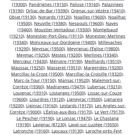
(19300)
,
Pandrignes (19150)
,
Palisse (19160)
,
Palazinges
(19190)
,
Orliac-de-Bar (19390)
,
Orgnac-sur-Vézère (19410)
,
Objat (19130)
,
Nonards (19120)
,
Noailles (19600)
,
Noailhac
(19500)
,
Neuville (19380)
,
Nespouls (19600)
,
Naves
(19460)
,
Moustier-Ventadour (19300)
,
Montgibaud
(19210)
,
Monestier-Port-Dieu (19110)
,
Monestier-Merlines
(19340)
,
Monceaux-sur-Dordogne (19400)
,
Millevaches
(19290)
,
Meyssac (19500)
,
Meyrignac-l’Église (19800)
,
Meymac (19250)
,
Mestes (19200)
,
Merlines (19340)
,
Mercœur (19430)
,
Ménoire (19190)
,
Meilhards (19510)
,
Maussac (19250)
,
Masseret (19510)
,
Margerides (19200)
,
Marcillac-la-Croze (19500)
,
Marcillac-la-Croisille (19320)
,
Marc-la-Tour (19150)
,
Mansac (19520)
,
Malemort-sur-
Corrèze (19360)
,
Madranges (19470)
,
Lubersac (19210)
,
Louignac (19310)
,
Lostanges (19500)
,
Lissac-sur-Couze
(19600)
,
Liourdres (19120)
,
Ligneyrac (19500)
,
Lignareix
(19200)
,
Liginiac (19160)
,
Lestards (19170)
,
Les Angles-sur-
Corrèze (19000)
,
L’Église-aux-Bois (19170)
,
Le Vert (79170)
,
Le Pescher (19190)
,
Le Lonzac (19470)
,
Le Chastang
(19190)
,
Lavignac (87230)
,
Laval-sur-Luzège (19550)
,
Latronche (19160)
,
Lascaux (19130)
,
Laroche-près-Feyt