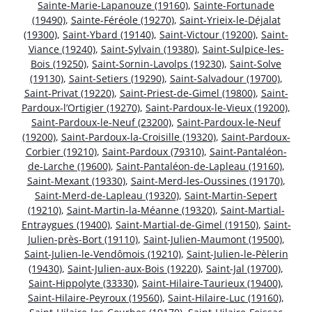
Sainte-Marie-Lapanouze (19160)
,
Sainte-Fortunade
(19490)
,
Sainte-Féréole (19270)
,
Saint-Yrieix-le-Déjalat
(19300)
,
Saint-Ybard (19140)
,
Saint-Victour (19200)
,
Saint-
Viance (19240)
,
Saint-Sylvain (19380)
,
Saint-Sulpice-les-
Bois (19250)
,
Saint-Sornin-Lavolps (19230)
,
Saint-Solve
(19130)
,
Saint-Setiers (19290)
,
Saint-Salvadour (19700)
,
Saint-Privat (19220)
,
Saint-Priest-de-Gimel (19800)
,
Saint-
Pardoux-l’Ortigier (19270)
,
Saint-Pardoux-le-Vieux (19200)
,
Saint-Pardoux-le-Neuf (23200)
,
Saint-Pardoux-le-Neuf
(19200)
,
Saint-Pardoux-la-Croisille (19320)
,
Saint-Pardoux-
Corbier (19210)
,
Saint-Pardoux (79310)
,
Saint-Pantaléon-
de-Larche (19600)
,
Saint-Pantaléon-de-Lapleau (19160)
,
Saint-Mexant (19330)
,
Saint-Merd-les-Oussines (19170)
,
Saint-Merd-de-Lapleau (19320)
,
Saint-Martin-Sepert
(19210)
,
Saint-Martin-la-Méanne (19320)
,
Saint-Martial-
Entraygues (19400)
,
Saint-Martial-de-Gimel (19150)
,
Saint-
Julien-près-Bort (19110)
,
Saint-Julien-Maumont (19500)
,
Saint-Julien-le-Vendômois (19210)
,
Saint-Julien-le-Pèlerin
(19430)
,
Saint-Julien-aux-Bois (19220)
,
Saint-Jal (19700)
,
Saint-Hippolyte (33330)
,
Saint-Hilaire-Taurieux (19400)
,
Saint-Hilaire-Peyroux (19560)
,
Saint-Hilaire-Luc (19160)
,