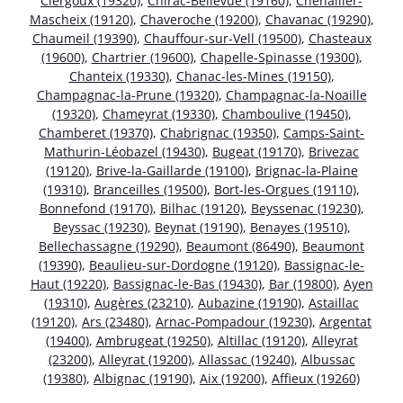
Clergoux (19320)
,
Chirac-Bellevue (19160)
,
Chenailler-
Mascheix (19120)
,
Chaveroche (19200)
,
Chavanac (19290)
,
Chaumeil (19390)
,
Chauffour-sur-Vell (19500)
,
Chasteaux
(19600)
,
Chartrier (19600)
,
Chapelle-Spinasse (19300)
,
Chanteix (19330)
,
Chanac-les-Mines (19150)
,
Champagnac-la-Prune (19320)
,
Champagnac-la-Noaille
(19320)
,
Chameyrat (19330)
,
Chamboulive (19450)
,
Chamberet (19370)
,
Chabrignac (19350)
,
Camps-Saint-
Mathurin-Léobazel (19430)
,
Bugeat (19170)
,
Brivezac
(19120)
,
Brive-la-Gaillarde (19100)
,
Brignac-la-Plaine
(19310)
,
Branceilles (19500)
,
Bort-les-Orgues (19110)
,
Bonnefond (19170)
,
Bilhac (19120)
,
Beyssenac (19230)
,
Beyssac (19230)
,
Beynat (19190)
,
Benayes (19510)
,
Bellechassagne (19290)
,
Beaumont (86490)
,
Beaumont
(19390)
,
Beaulieu-sur-Dordogne (19120)
,
Bassignac-le-
Haut (19220)
,
Bassignac-le-Bas (19430)
,
Bar (19800)
,
Ayen
(19310)
,
Augères (23210)
,
Aubazine (19190)
,
Astaillac
(19120)
,
Ars (23480)
,
Arnac-Pompadour (19230)
,
Argentat
(19400)
,
Ambrugeat (19250)
,
Altillac (19120)
,
Alleyrat
(23200)
,
Alleyrat (19200)
,
Allassac (19240)
,
Albussac
(19380)
,
Albignac (19190)
,
Aix (19200)
,
Affieux (19260)