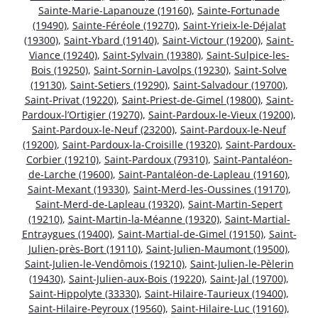
Sainte-Marie-Lapanouze (19160)
,
Sainte-Fortunade
(19490)
,
Sainte-Féréole (19270)
,
Saint-Yrieix-le-Déjalat
(19300)
,
Saint-Ybard (19140)
,
Saint-Victour (19200)
,
Saint-
Viance (19240)
,
Saint-Sylvain (19380)
,
Saint-Sulpice-les-
Bois (19250)
,
Saint-Sornin-Lavolps (19230)
,
Saint-Solve
(19130)
,
Saint-Setiers (19290)
,
Saint-Salvadour (19700)
,
Saint-Privat (19220)
,
Saint-Priest-de-Gimel (19800)
,
Saint-
Pardoux-l’Ortigier (19270)
,
Saint-Pardoux-le-Vieux (19200)
,
Saint-Pardoux-le-Neuf (23200)
,
Saint-Pardoux-le-Neuf
(19200)
,
Saint-Pardoux-la-Croisille (19320)
,
Saint-Pardoux-
Corbier (19210)
,
Saint-Pardoux (79310)
,
Saint-Pantaléon-
de-Larche (19600)
,
Saint-Pantaléon-de-Lapleau (19160)
,
Saint-Mexant (19330)
,
Saint-Merd-les-Oussines (19170)
,
Saint-Merd-de-Lapleau (19320)
,
Saint-Martin-Sepert
(19210)
,
Saint-Martin-la-Méanne (19320)
,
Saint-Martial-
Entraygues (19400)
,
Saint-Martial-de-Gimel (19150)
,
Saint-
Julien-près-Bort (19110)
,
Saint-Julien-Maumont (19500)
,
Saint-Julien-le-Vendômois (19210)
,
Saint-Julien-le-Pèlerin
(19430)
,
Saint-Julien-aux-Bois (19220)
,
Saint-Jal (19700)
,
Saint-Hippolyte (33330)
,
Saint-Hilaire-Taurieux (19400)
,
Saint-Hilaire-Peyroux (19560)
,
Saint-Hilaire-Luc (19160)
,