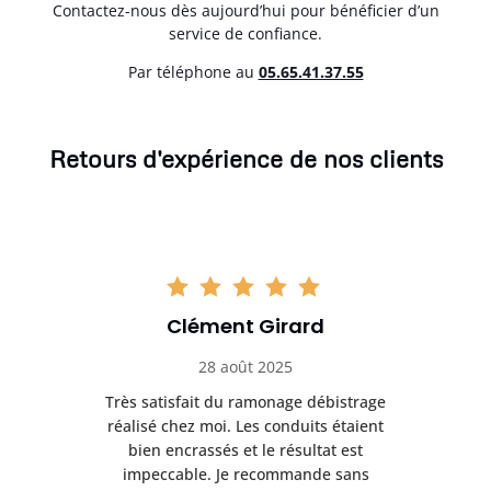
Contactez-nous dès aujourd’hui pour bénéficier d’un
service de confiance.
Par téléphone au
05.65.41.37.55
Retours d'expérience de nos clients
Clément Girard
28 août 2025
e
Très satisfait du ramonage débistrage
née.
réalisé chez moi. Les conduits étaient
déb
et
bien encrassés et le résultat est
ret
 et
impeccable. Je recommande sans