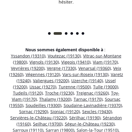
hésiter.
Nous sommes également disponible à
:
Yssandon (19310)
,
Voutezac (19130)
,
Vitrac-sur-Montane
(19800)
,
Vignols (19130)
,
Vigeois (19410)
,
Viam (19170)
,
Veyrières (19200)
,
Vergne (17330)
,
Venarsal (19360)
,
Veix
(19260)
,
Végennes (19120)
,
Vars-sur-Roseix (19130)
,
Varetz
(19240)
,
Valiergues (19200)
,
Uzerche (19140)
,
Ussel
(19200)
,
Ussac (19270)
,
Turenne (19500)
,
Tulle (19000)
,
Tudeils (19120)
,
Troche (19230)
,
Treignac (19260)
,
Toy-
Viam (19170)
,
Thalamy (19200)
,
Tarnac (19170)
,
Soursac
(19550)
,
Soudeilles (19300)
,
Soudaine-Lavinadière (19370)
,
Sornac (19290)
,
Sioniac (19120)
,
Sexcles (19430)
,
Servières-le-Château (19220)
,
Sérilhac (19190)
,
Sérandon
(19160)
,
Seilhac (19700)
,
Ségur-le-Château (19230)
,
Sarroux (19110)
,
Sarran (19800)
,
Salon-la-Tour (19510)
,