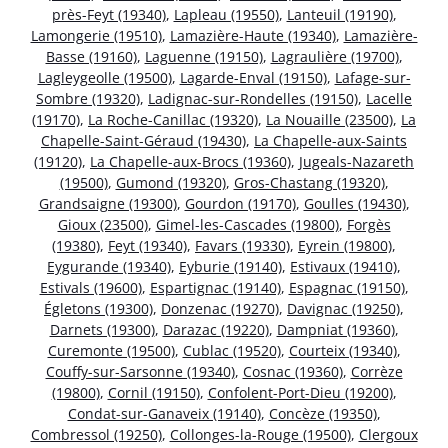
près-Feyt (19340)
,
Lapleau (19550)
,
Lanteuil (19190)
,
Lamongerie (19510)
,
Lamazière-Haute (19340)
,
Lamazière-
Basse (19160)
,
Laguenne (19150)
,
Lagraulière (19700)
,
Lagleygeolle (19500)
,
Lagarde-Enval (19150)
,
Lafage-sur-
Sombre (19320)
,
Ladignac-sur-Rondelles (19150)
,
Lacelle
(19170)
,
La Roche-Canillac (19320)
,
La Nouaille (23500)
,
La
Chapelle-Saint-Géraud (19430)
,
La Chapelle-aux-Saints
(19120)
,
La Chapelle-aux-Brocs (19360)
,
Jugeals-Nazareth
(19500)
,
Gumond (19320)
,
Gros-Chastang (19320)
,
Grandsaigne (19300)
,
Gourdon (19170)
,
Goulles (19430)
,
Gioux (23500)
,
Gimel-les-Cascades (19800)
,
Forgès
(19380)
,
Feyt (19340)
,
Favars (19330)
,
Eyrein (19800)
,
Eygurande (19340)
,
Eyburie (19140)
,
Estivaux (19410)
,
Estivals (19600)
,
Espartignac (19140)
,
Espagnac (19150)
,
Égletons (19300)
,
Donzenac (19270)
,
Davignac (19250)
,
Darnets (19300)
,
Darazac (19220)
,
Dampniat (19360)
,
Curemonte (19500)
,
Cublac (19520)
,
Courteix (19340)
,
Couffy-sur-Sarsonne (19340)
,
Cosnac (19360)
,
Corrèze
(19800)
,
Cornil (19150)
,
Confolent-Port-Dieu (19200)
,
Condat-sur-Ganaveix (19140)
,
Concèze (19350)
,
Combressol (19250)
,
Collonges-la-Rouge (19500)
,
Clergoux