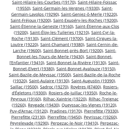
Saint-Hilaire-les-Courbes (19170)
,
Saint-Hilaire-Foissac
(19550)
,
Saint-Germain-les-Vergnes (19330)
,
Saint-
Germain-Lavolps (19290)
,
Saint-Geniez-ô-Merle (19220)
,
Saint-Fréjoux (19200)
,
Saint-Exupéry-les-Roches (19200)
,
Saint-Étienne-la-Geneste (19160)
,
Saint-Étienne-aux-Clos
(19200)
,
Saint-Éloy-les-Tuileries (19210)
,
Saint-Cyr-la-
Roche (19130)
,
Saint-Clément (19700)
,
Saint-Cirgues-la-
Loutre (19220)
,
Saint-Chamant (19380)
,
Saint-Cernin-de-
Larche (19600)
,
Saint-Bonnet-près-Bort (19200)
,
Saint-
Bonnet-les-Tours-de-Merle (19430)
,
Saint-Bonnet-
l’Enfantier (19410)
,
Saint-Bonnet-la-Rivière (19130)
,
Saint-
Bonnet-Elvert (19380)
,
Saint-Bonnet-Avalouze (19150)
,
Saint-Bazile-de-Meyssac (19500)
,
Saint-Bazile-de-la-Roche
(19320)
,
Saint-Aulaire (19130)
,
Saint-Augustin (19390)
,
Saillac (19500)
,
Sadroc (19270)
,
Royères (87400)
,
Rosiers-
d’Égletons (19300)
,
Rosiers-de-Juillac (19350)
,
Roche-le-
Peyroux (19160)
,
Rilhac-Xaintrie (19220)
,
Rilhac-Treignac
(19260)
,
Reygade (19430)
,
Queyssac-les-Vignes (19120)
,
Puy-d’Arnac (19120)
,
Pradines (19170)
,
Pierrefitte (79330)
,
Pierrefitte (23130)
,
Pierrefitte (19450)
,
Peyrissac (19260)
,
Peyrelevade (19290)
,
Perpezac-le-Noir (19410)
,
Perpezac-