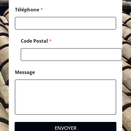
o
d
Téléphone
*
e
Code Postal
*
Message
ENVOYER