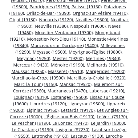
le-Blanc (19310)
,
Pérols-sur-Vézère (19170)
,
Péret-Bel-Air
(19300)
,
Pandrignes (19150)
,
Palisse (19160)
,
Palazinges
(19190)
,
Orliac-de-Bar (19390)
,
Orgnac-sur-Vézère (19410)
,
Objat (19130)
,
Nonards (19120)
,
Noailles (19600)
,
Noailhac
(19500)
,
Neuville (19380)
,
Nespouls (19600)
,
Naves
(19460)
,
Moustier-Ventadour (19300)
,
Montgibaud
(19210)
,
Monestier-Port-Dieu (19110)
,
Monestier-Merlines
(19340)
,
Monceaux-sur-Dordogne (19400)
,
Millevaches
(19290)
,
Meyssac (19500)
,
Meyrignac-l’Église (19800)
,
Meymac (19250)
,
Mestes (19200)
,
Merlines (19340)
,
Mercœur (19430)
,
Ménoire (19190)
,
Meilhards (19510)
,
Maussac (19250)
,
Masseret (19510)
,
Margerides (19200)
,
Marcillac-la-Croze (19500)
,
Marcillac-la-Croisille (19320)
,
Marc-la-Tour (19150)
,
Mansac (19520)
,
Malemort-sur-
Corrèze (19360)
,
Madranges (19470)
,
Lubersac (19210)
,
Louignac (19310)
,
Lostanges (19500)
,
Lissac-sur-Couze
(19600)
,
Liourdres (19120)
,
Ligneyrac (19500)
,
Lignareix
(19200)
,
Liginiac (19160)
,
Lestards (19170)
,
Les Angles-sur-
Corrèze (19000)
,
L’Église-aux-Bois (19170)
,
Le Vert (79170)
,
Le Pescher (19190)
,
Le Lonzac (19470)
,
Le Jardin (19300)
,
Le Chastang (19190)
,
Lavignac (87230)
,
Laval-sur-Luzège
(19550)
,
Latronche (19160)
,
Lascaux (19130)
,
Laroche-