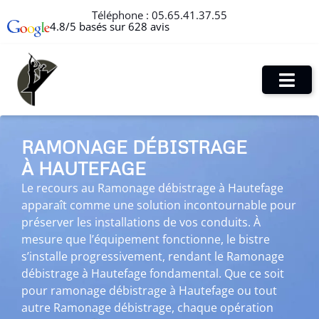
Téléphone :
05.65.41.37.55
4.8/5 basés sur 628 avis
RAMONAGE DÉBISTRAGE
À HAUTEFAGE
Le recours au Ramonage débistrage à Hautefage
apparaît comme une solution incontournable pour
préserver les installations de vos conduits. À
mesure que l’équipement fonctionne, le bistre
s’installe progressivement, rendant le Ramonage
débistrage à Hautefage fondamental. Que ce soit
pour ramonage débistrage à Hautefage ou tout
autre Ramonage débistrage, chaque opération