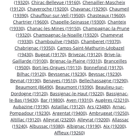
(19320)
,
Chirac-Bellevue (19160)
,
Chenailler-Mascheix
(19120)
,
Chaveroche (19200)
,
Chavanac (19290)
,
Chaumeil
(19390)
,
Chauffour-sur-Vell (19500)
,
Chasteaux (19600)
,
Chartrier (19600)
,
Chapelle-Spinasse (19300)
,
Chanteix
(19330)
,
Chanac-les-Mines (19150)
,
Champagnac-la-Prune
(19320)
,
Champagnac-la-Noaille (19320)
,
Chameyrat
(19330)
,
Chamboulive (19450)
,
Chamberet (19370)
,
Chabrignac (19350)
,
Camps-Saint-Mathurin-Léobazel
(19430)
,
Bugeat (19170)
,
Brivezac (19120)
,
Brive-la-
Gaillarde (19100)
,
Brignac-la-Plaine (19310)
,
Branceilles
(19500)
,
Bort-les-Orgues (19110)
,
Bonnefond (19170)
,
Bilhac (19120)
,
Beyssenac (19230)
,
Beyssac (19230)
,
Beynat (19190)
,
Benayes (19510)
,
Bellechassagne (19290)
,
Beaumont (86490)
,
Beaumont (19390)
,
Beaulieu-sur-
Dordogne (19120)
,
Bassignac-le-Haut (19220)
,
Bassignac-
le-Bas (19430)
,
Bar (19800)
,
Ayen (19310)
,
Augères (23210)
,
Aubazine (19190)
,
Astaillac (19120)
,
Ars (23480)
,
Arnac-
Pompadour (19230)
,
Argentat (19400)
,
Ambrugeat (19250)
,
Altillac (19120)
,
Alleyrat (23200)
,
Alleyrat (19200)
,
Allassac
(19240)
,
Albussac (19380)
,
Albignac (19190)
,
Aix (19200)
,
Affieux (19260)