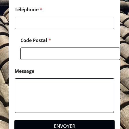
s
t
Téléphone
*
a
l
P
o
s
Code Postal
*
t
a
l
Message
ENVOYER