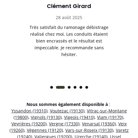
Clément Girard
28 août 2025
e
Très satisfait du ramonage débistrage
née.
réalisé chez moi. Les conduits étaient
déb
et
bien encrassés et le résultat est
ret
 et
impeccable. Je recommande sans
hésiter.
Nous sommes également disponible à
:
Yssandon (19310)
,
Voutezac (19130)
,
Vitrac-sur-Montane
(19800)
,
Vignols (19130)
,
Vigeois (19410)
,
Viam (19170)
,
Veyrières (19200)
,
Vergne (17330)
,
Venarsal (19360)
,
Veix
(19260)
,
Végennes (19120)
,
Vars-sur-Roseix (19130)
,
Varetz
(19240)
,
Valiergues (19200)
,
Uzerche (19140)
,
Ussel