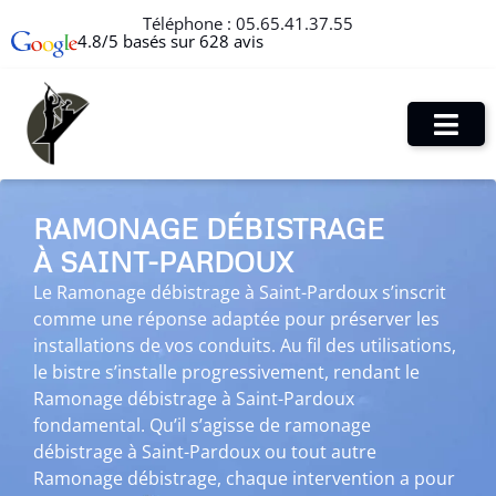
Téléphone :
05.65.41.37.55
4.8/5 basés sur 628 avis
RAMONAGE DÉBISTRAGE
À SAINT-PARDOUX
Le Ramonage débistrage à Saint-Pardoux s’inscrit
comme une réponse adaptée pour préserver les
installations de vos conduits. Au fil des utilisations,
le bistre s’installe progressivement, rendant le
Ramonage débistrage à Saint-Pardoux
fondamental. Qu’il s’agisse de ramonage
débistrage à Saint-Pardoux ou tout autre
Ramonage débistrage, chaque intervention a pour