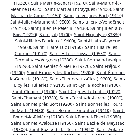
(19320)
,
Saint-Martin-Sepert (19210)
,
Saint-Martin-la-
Méanne (19320)
,
Saint-Martial-Entraygues (19400)
,
Saint-
Martial-de-Gimel (19150)
,
Saint-Julien-près-Bort (19110)
,
Saint-Julien-Maumont (19500)
,
Saint-Julien-le-Vendômois
(19210)
,
Saint-Julien-le-Pèlerin (19430)
,
Saint-Julien-aux-
Bois (19220)
,
Saint-Jal (19700)
,
Saint-Hippolyte (33330)
,
Saint-Hilaire-Taurieux (19400)
,
Saint-Hilaire-Peyroux
(19560)
,
Saint-Hilaire-Luc (19160)
,
Saint-Hilaire-les-
Courbes (19170)
,
Saint-Hilaire-Foissac (19550)
,
Saint-
Germain-les-Vergnes (19330)
,
Saint-Germain-Lavolps
(19290)
,
Saint-Geniez-ô-Merle (19220)
,
Saint-Fréjoux
(19200)
,
Saint-Exupéry-les-Roches (19200)
,
Saint-Étienne-
la-Geneste (19160)
,
Saint-Étienne-aux-Clos (19200)
,
Saint-
Éloy-les-Tuileries (19210)
,
Saint-Cyr-la-Roche (19130)
,
Saint-Clément (19700)
,
Saint-Cirgues-la-Loutre (19220)
,
Saint-Chamant (19380)
,
Saint-Cernin-de-Larche (19600)
,
Saint-Bonnet-près-Bort (19200)
,
Saint-Bonnet-les-Tours-
de-Merle (19430)
,
Saint-Bonnet-l’Enfantier (19410)
,
Saint-
Bonnet-la-Rivière (19130)
,
Saint-Bonnet-Elvert (19380)
,
Saint-Bonnet-Avalouze (19150)
,
Saint-Bazile-de-Meyssac
(19500)
,
Saint-Bazile-de-la-Roche (19320)
,
Saint-Aulaire