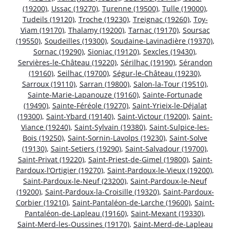
(19200)
,
Ussac (19270)
,
Turenne (19500)
,
Tulle (19000)
,
Tudeils (19120)
,
Troche (19230)
,
Treignac (19260)
,
Toy-
Viam (19170)
,
Thalamy (19200)
,
Tarnac (19170)
,
Soursac
(19550)
,
Soudeilles (19300)
,
Soudaine-Lavinadière (19370)
,
Sornac (19290)
,
Sioniac (19120)
,
Sexcles (19430)
,
Servières-le-Château (19220)
,
Sérilhac (19190)
,
Sérandon
(19160)
,
Seilhac (19700)
,
Ségur-le-Château (19230)
,
Sarroux (19110)
,
Sarran (19800)
,
Salon-la-Tour (19510)
,
Sainte-Marie-Lapanouze (19160)
,
Sainte-Fortunade
(19490)
,
Sainte-Féréole (19270)
,
Saint-Yrieix-le-Déjalat
(19300)
,
Saint-Ybard (19140)
,
Saint-Victour (19200)
,
Saint-
Viance (19240)
,
Saint-Sylvain (19380)
,
Saint-Sulpice-les-
Bois (19250)
,
Saint-Sornin-Lavolps (19230)
,
Saint-Solve
(19130)
,
Saint-Setiers (19290)
,
Saint-Salvadour (19700)
,
Saint-Privat (19220)
,
Saint-Priest-de-Gimel (19800)
,
Saint-
Pardoux-l’Ortigier (19270)
,
Saint-Pardoux-le-Vieux (19200)
,
Saint-Pardoux-le-Neuf (23200)
,
Saint-Pardoux-le-Neuf
(19200)
,
Saint-Pardoux-la-Croisille (19320)
,
Saint-Pardoux-
Corbier (19210)
,
Saint-Pantaléon-de-Larche (19600)
,
Saint-
Pantaléon-de-Lapleau (19160)
,
Saint-Mexant (19330)
,
Saint-Merd-les-Oussines (19170)
,
Saint-Merd-de-Lapleau