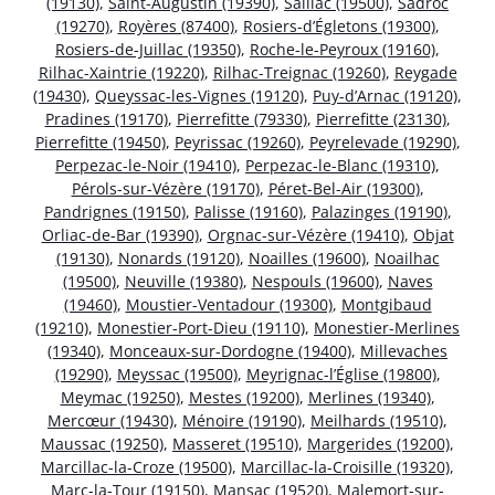
(19130)
,
Saint-Augustin (19390)
,
Saillac (19500)
,
Sadroc
(19270)
,
Royères (87400)
,
Rosiers-d’Égletons (19300)
,
Rosiers-de-Juillac (19350)
,
Roche-le-Peyroux (19160)
,
Rilhac-Xaintrie (19220)
,
Rilhac-Treignac (19260)
,
Reygade
(19430)
,
Queyssac-les-Vignes (19120)
,
Puy-d’Arnac (19120)
,
Pradines (19170)
,
Pierrefitte (79330)
,
Pierrefitte (23130)
,
Pierrefitte (19450)
,
Peyrissac (19260)
,
Peyrelevade (19290)
,
Perpezac-le-Noir (19410)
,
Perpezac-le-Blanc (19310)
,
Pérols-sur-Vézère (19170)
,
Péret-Bel-Air (19300)
,
Pandrignes (19150)
,
Palisse (19160)
,
Palazinges (19190)
,
Orliac-de-Bar (19390)
,
Orgnac-sur-Vézère (19410)
,
Objat
(19130)
,
Nonards (19120)
,
Noailles (19600)
,
Noailhac
(19500)
,
Neuville (19380)
,
Nespouls (19600)
,
Naves
(19460)
,
Moustier-Ventadour (19300)
,
Montgibaud
(19210)
,
Monestier-Port-Dieu (19110)
,
Monestier-Merlines
(19340)
,
Monceaux-sur-Dordogne (19400)
,
Millevaches
(19290)
,
Meyssac (19500)
,
Meyrignac-l’Église (19800)
,
Meymac (19250)
,
Mestes (19200)
,
Merlines (19340)
,
Mercœur (19430)
,
Ménoire (19190)
,
Meilhards (19510)
,
Maussac (19250)
,
Masseret (19510)
,
Margerides (19200)
,
Marcillac-la-Croze (19500)
,
Marcillac-la-Croisille (19320)
,
Marc-la-Tour (19150)
,
Mansac (19520)
,
Malemort-sur-