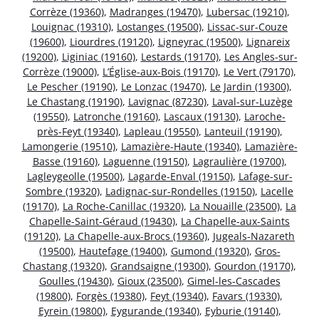
Corrèze (19360)
,
Madranges (19470)
,
Lubersac (19210)
,
Louignac (19310)
,
Lostanges (19500)
,
Lissac-sur-Couze
(19600)
,
Liourdres (19120)
,
Ligneyrac (19500)
,
Lignareix
(19200)
,
Liginiac (19160)
,
Lestards (19170)
,
Les Angles-sur-
Corrèze (19000)
,
L’Église-aux-Bois (19170)
,
Le Vert (79170)
,
Le Pescher (19190)
,
Le Lonzac (19470)
,
Le Jardin (19300)
,
Le Chastang (19190)
,
Lavignac (87230)
,
Laval-sur-Luzège
(19550)
,
Latronche (19160)
,
Lascaux (19130)
,
Laroche-
près-Feyt (19340)
,
Lapleau (19550)
,
Lanteuil (19190)
,
Lamongerie (19510)
,
Lamazière-Haute (19340)
,
Lamazière-
Basse (19160)
,
Laguenne (19150)
,
Lagraulière (19700)
,
Lagleygeolle (19500)
,
Lagarde-Enval (19150)
,
Lafage-sur-
Sombre (19320)
,
Ladignac-sur-Rondelles (19150)
,
Lacelle
(19170)
,
La Roche-Canillac (19320)
,
La Nouaille (23500)
,
La
Chapelle-Saint-Géraud (19430)
,
La Chapelle-aux-Saints
(19120)
,
La Chapelle-aux-Brocs (19360)
,
Jugeals-Nazareth
(19500)
,
Hautefage (19400)
,
Gumond (19320)
,
Gros-
Chastang (19320)
,
Grandsaigne (19300)
,
Gourdon (19170)
,
Goulles (19430)
,
Gioux (23500)
,
Gimel-les-Cascades
(19800)
,
Forgès (19380)
,
Feyt (19340)
,
Favars (19330)
,
Eyrein (19800)
,
Eygurande (19340)
,
Eyburie (19140)
,