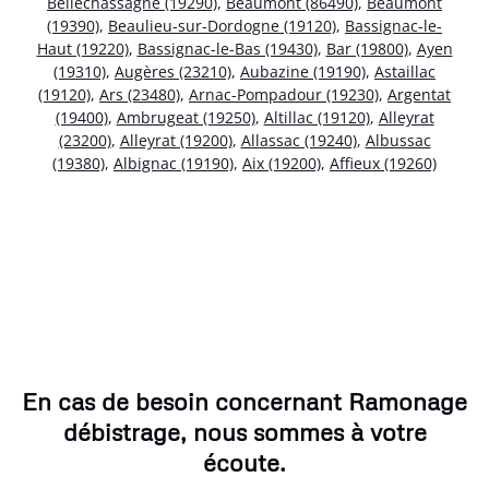
Bellechassagne (19290)
,
Beaumont (86490)
,
Beaumont
(19390)
,
Beaulieu-sur-Dordogne (19120)
,
Bassignac-le-
Haut (19220)
,
Bassignac-le-Bas (19430)
,
Bar (19800)
,
Ayen
(19310)
,
Augères (23210)
,
Aubazine (19190)
,
Astaillac
(19120)
,
Ars (23480)
,
Arnac-Pompadour (19230)
,
Argentat
(19400)
,
Ambrugeat (19250)
,
Altillac (19120)
,
Alleyrat
(23200)
,
Alleyrat (19200)
,
Allassac (19240)
,
Albussac
(19380)
,
Albignac (19190)
,
Aix (19200)
,
Affieux (19260)
En cas de besoin concernant Ramonage
débistrage, nous sommes à votre
écoute.