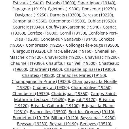
Estivaux (19410)
,
Estivals (19600)
,
Espartignac (19140)
,
Espagnac (19150)
,
Égletons (19300)
,
Donzenac (19270)
,
Davignac (19250)
,
Darnets (19300)
,
Darazac (19220)
,
Dampniat (19360)
,
Curemonte (19500)
,
Cublac (19520)
,
Courteix (19340)
,
Couffy-sur-Sarsonne (19340)
,
Cosnac
(19360)
,
Corrèze (19800)
,
Cornil (19150)
,
Confolent-Port-
Dieu (19200)
,
Condat-sur-Ganaveix (19140)
,
Concèze
(19350)
,
Combressol (19250)
,
Collonges-la-Rouge (19500)
,
Clergoux (19320)
,
Chirac-Bellevue (19160)
,
Chenailler-
Mascheix (19120)
,
Chaveroche (19200)
,
Chavanac (19290)
,
Chaumeil (19390)
,
Chauffour-sur-Vell (19500)
,
Chasteaux
(19600)
,
Chartrier (19600)
,
Chapelle-Spinasse (19300)
,
Chanteix (19330)
,
Chanac-les-Mines (19150)
,
Champagnac-la-Prune (19320)
,
Champagnac-la-Noaille
(19320)
,
Chameyrat (19330)
,
Chamboulive (19450)
,
Chamberet (19370)
,
Chabrignac (19350)
,
Camps-Saint-
Mathurin-Léobazel (19430)
,
Bugeat (19170)
,
Brivezac
(19120)
,
Brive-la-Gaillarde (19100)
,
Brignac-la-Plaine
(19310)
,
Branceilles (19500)
,
Bort-les-Orgues (19110)
,
Bonnefond (19170)
,
Bilhac (19120)
,
Beyssenac (19230)
,
Beyssac (19230)
,
Beynat (19190)
,
Benayes (19510)
,