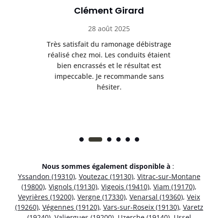
Clément Girard
28 août 2025
e
Très satisfait du ramonage débistrage
née.
réalisé chez moi. Les conduits étaient
déb
et
bien encrassés et le résultat est
ret
 et
impeccable. Je recommande sans
hésiter.
Nous sommes également disponible à
:
Yssandon (19310)
,
Voutezac (19130)
,
Vitrac-sur-Montane
(19800)
,
Vignols (19130)
,
Vigeois (19410)
,
Viam (19170)
,
Veyrières (19200)
,
Vergne (17330)
,
Venarsal (19360)
,
Veix
(19260)
,
Végennes (19120)
,
Vars-sur-Roseix (19130)
,
Varetz
(19240)
,
Valiergues (19200)
,
Uzerche (19140)
,
Ussel