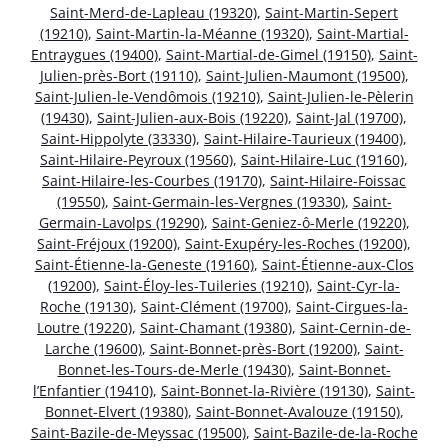
Saint-Merd-de-Lapleau (19320)
,
Saint-Martin-Sepert
(19210)
,
Saint-Martin-la-Méanne (19320)
,
Saint-Martial-
Entraygues (19400)
,
Saint-Martial-de-Gimel (19150)
,
Saint-
Julien-près-Bort (19110)
,
Saint-Julien-Maumont (19500)
,
Saint-Julien-le-Vendômois (19210)
,
Saint-Julien-le-Pèlerin
(19430)
,
Saint-Julien-aux-Bois (19220)
,
Saint-Jal (19700)
,
Saint-Hippolyte (33330)
,
Saint-Hilaire-Taurieux (19400)
,
Saint-Hilaire-Peyroux (19560)
,
Saint-Hilaire-Luc (19160)
,
Saint-Hilaire-les-Courbes (19170)
,
Saint-Hilaire-Foissac
(19550)
,
Saint-Germain-les-Vergnes (19330)
,
Saint-
Germain-Lavolps (19290)
,
Saint-Geniez-ô-Merle (19220)
,
Saint-Fréjoux (19200)
,
Saint-Exupéry-les-Roches (19200)
,
Saint-Étienne-la-Geneste (19160)
,
Saint-Étienne-aux-Clos
(19200)
,
Saint-Éloy-les-Tuileries (19210)
,
Saint-Cyr-la-
Roche (19130)
,
Saint-Clément (19700)
,
Saint-Cirgues-la-
Loutre (19220)
,
Saint-Chamant (19380)
,
Saint-Cernin-de-
Larche (19600)
,
Saint-Bonnet-près-Bort (19200)
,
Saint-
Bonnet-les-Tours-de-Merle (19430)
,
Saint-Bonnet-
l’Enfantier (19410)
,
Saint-Bonnet-la-Rivière (19130)
,
Saint-
Bonnet-Elvert (19380)
,
Saint-Bonnet-Avalouze (19150)
,
Saint-Bazile-de-Meyssac (19500)
,
Saint-Bazile-de-la-Roche