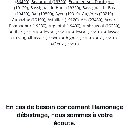
(86490)
,
Beaumont (19390)
,
Beaulieu-sur-Dordogne
(19120)
,
Bassignac-le-Haut (19220)
,
Bassignac-le-Bas
(19430)
,
Bar (19800)
,
Ayen (19310)
,
Augères (23210)
,
Aubazine (19190)
,
Astaillac (19120)
,
Ars (23480)
,
Arnac-
Pompadour (19230)
,
Argentat (19400)
,
Ambrugeat (19250)
,
Altillac (19120)
,
Alleyrat (23200)
,
Alleyrat (19200)
,
Allassac
(19240)
,
Albussac (19380)
,
Albignac (19190)
,
Aix (19200)
,
Affieux (19260)
En cas de besoin concernant Ramonage
débistrage, nous sommes à votre
écoute.