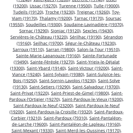
(19200)
,
Ussac (19270)
,
Turenne (19500)
,
Tulle (19000)
,
Tudeils (19120)
,
Troche (19230)
,
Treignac (19260)
,
Toy-
Viam (19170)
,
Thalamy (19200)
,
Tarnac (19170)
,
Soursac
(19550)
,
Soudeilles (19300)
,
Soudaine-Lavinadière (19370)
,
Sornac (19290)
,
Sioniac (19120)
,
Sexcles (19430)
,
Servières-le-Château (19220)
,
Sérilhac (19190)
,
Sérandon
(19160)
,
Seilhac (19700)
,
Ségur-le-Château (19230)
,
Sarroux (19110)
,
Sarran (19800)
,
Salon-la-Tour (19510)
,
Sainte-Marie-Lapanouze (19160)
,
Sainte-Fortunade
(19490)
,
Sainte-Féréole (19270)
,
Saint-Yrieix-le-Déjalat
(19300)
,
Saint-Ybard (19140)
,
Saint-Victour (19200)
,
Saint-
Viance (19240)
,
Saint-Sylvain (19380)
,
Saint-Sulpice-les-
Bois (19250)
,
Saint-Sornin-Lavolps (19230)
,
Saint-Solve
(19130)
,
Saint-Setiers (19290)
,
Saint-Salvadour (19700)
,
Saint-Privat (19220)
,
Saint-Priest-de-Gimel (19800)
,
Saint-
Pardoux-l’Ortigier (19270)
,
Saint-Pardoux-le-Vieux (19200)
,
Saint-Pardoux-le-Neuf (23200)
,
Saint-Pardoux-le-Neuf
(19200)
,
Saint-Pardoux-la-Croisille (19320)
,
Saint-Pardoux-
Corbier (19210)
,
Saint-Pardoux (79310)
,
Saint-Pantaléon-
de-Larche (19600)
,
Saint-Pantaléon-de-Lapleau (19160)
,
Saint-Mexant (19330)
,
Saint-Merd-les-Oussines (19170)
,