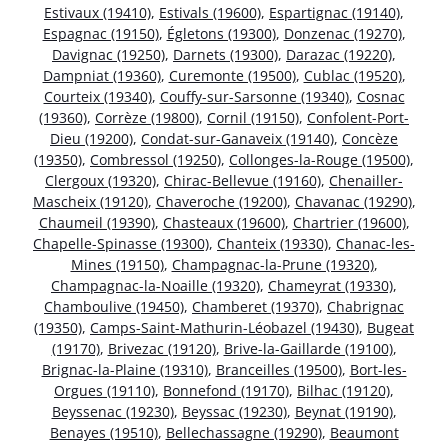
Estivaux (19410)
,
Estivals (19600)
,
Espartignac (19140)
,
Espagnac (19150)
,
Égletons (19300)
,
Donzenac (19270)
,
Davignac (19250)
,
Darnets (19300)
,
Darazac (19220)
,
Dampniat (19360)
,
Curemonte (19500)
,
Cublac (19520)
,
Courteix (19340)
,
Couffy-sur-Sarsonne (19340)
,
Cosnac
(19360)
,
Corrèze (19800)
,
Cornil (19150)
,
Confolent-Port-
Dieu (19200)
,
Condat-sur-Ganaveix (19140)
,
Concèze
(19350)
,
Combressol (19250)
,
Collonges-la-Rouge (19500)
,
Clergoux (19320)
,
Chirac-Bellevue (19160)
,
Chenailler-
Mascheix (19120)
,
Chaveroche (19200)
,
Chavanac (19290)
,
Chaumeil (19390)
,
Chasteaux (19600)
,
Chartrier (19600)
,
Chapelle-Spinasse (19300)
,
Chanteix (19330)
,
Chanac-les-
Mines (19150)
,
Champagnac-la-Prune (19320)
,
Champagnac-la-Noaille (19320)
,
Chameyrat (19330)
,
Chamboulive (19450)
,
Chamberet (19370)
,
Chabrignac
(19350)
,
Camps-Saint-Mathurin-Léobazel (19430)
,
Bugeat
(19170)
,
Brivezac (19120)
,
Brive-la-Gaillarde (19100)
,
Brignac-la-Plaine (19310)
,
Branceilles (19500)
,
Bort-les-
Orgues (19110)
,
Bonnefond (19170)
,
Bilhac (19120)
,
Beyssenac (19230)
,
Beyssac (19230)
,
Beynat (19190)
,
Benayes (19510)
,
Bellechassagne (19290)
,
Beaumont