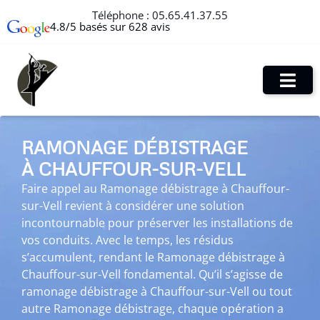
Téléphone :
05.65.41.37.55
4.8/5 basés sur 628 avis
RAMONAGE DÉBISTRAGE
À CHAUFFOUR-SUR-VELL
Faire appel au Ramonage débistrage à Chauffour-
sur-Vell revient à considérer une solution
incontournable pour préserver les installations de
vos conduits. Avec le temps, les résidus
s’accumulent, rendant le Ramonage débistrage à
Chauffour-sur-Vell fondamental. Qu’il s’agisse de
ramonage débistrage à Chauffour-sur-Vell ou tout
autre Ramonage débistrage, chaque opération a