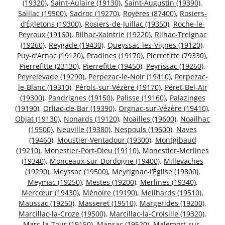
(19320)
,
Saint-Aulaire (19130)
,
Saint-Augustin (19390)
,
Saillac (19500)
,
Sadroc (19270)
,
Royères (87400)
,
Rosiers-
d’Égletons (19300)
,
Rosiers-de-Juillac (19350)
,
Roche-le-
Peyroux (19160)
,
Rilhac-Xaintrie (19220)
,
Rilhac-Treignac
(19260)
,
Reygade (19430)
,
Queyssac-les-Vignes (19120)
,
Puy-d’Arnac (19120)
,
Pradines (19170)
,
Pierrefitte (79330)
,
Pierrefitte (23130)
,
Pierrefitte (19450)
,
Peyrissac (19260)
,
Peyrelevade (19290)
,
Perpezac-le-Noir (19410)
,
Perpezac-
le-Blanc (19310)
,
Pérols-sur-Vézère (19170)
,
Péret-Bel-Air
(19300)
,
Pandrignes (19150)
,
Palisse (19160)
,
Palazinges
(19190)
,
Orliac-de-Bar (19390)
,
Orgnac-sur-Vézère (19410)
,
Objat (19130)
,
Nonards (19120)
,
Noailles (19600)
,
Noailhac
(19500)
,
Neuville (19380)
,
Nespouls (19600)
,
Naves
(19460)
,
Moustier-Ventadour (19300)
,
Montgibaud
(19210)
,
Monestier-Port-Dieu (19110)
,
Monestier-Merlines
(19340)
,
Monceaux-sur-Dordogne (19400)
,
Millevaches
(19290)
,
Meyssac (19500)
,
Meyrignac-l’Église (19800)
,
Meymac (19250)
,
Mestes (19200)
,
Merlines (19340)
,
Mercœur (19430)
,
Ménoire (19190)
,
Meilhards (19510)
,
Maussac (19250)
,
Masseret (19510)
,
Margerides (19200)
,
Marcillac-la-Croze (19500)
,
Marcillac-la-Croisille (19320)
,
Marc-la-Tour (19150)
,
Mansac (19520)
,
Malemort-sur-