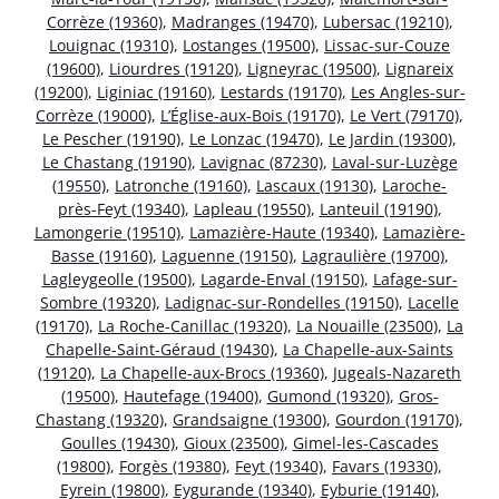
Corrèze (19360)
,
Madranges (19470)
,
Lubersac (19210)
,
Louignac (19310)
,
Lostanges (19500)
,
Lissac-sur-Couze
(19600)
,
Liourdres (19120)
,
Ligneyrac (19500)
,
Lignareix
(19200)
,
Liginiac (19160)
,
Lestards (19170)
,
Les Angles-sur-
Corrèze (19000)
,
L’Église-aux-Bois (19170)
,
Le Vert (79170)
,
Le Pescher (19190)
,
Le Lonzac (19470)
,
Le Jardin (19300)
,
Le Chastang (19190)
,
Lavignac (87230)
,
Laval-sur-Luzège
(19550)
,
Latronche (19160)
,
Lascaux (19130)
,
Laroche-
près-Feyt (19340)
,
Lapleau (19550)
,
Lanteuil (19190)
,
Lamongerie (19510)
,
Lamazière-Haute (19340)
,
Lamazière-
Basse (19160)
,
Laguenne (19150)
,
Lagraulière (19700)
,
Lagleygeolle (19500)
,
Lagarde-Enval (19150)
,
Lafage-sur-
Sombre (19320)
,
Ladignac-sur-Rondelles (19150)
,
Lacelle
(19170)
,
La Roche-Canillac (19320)
,
La Nouaille (23500)
,
La
Chapelle-Saint-Géraud (19430)
,
La Chapelle-aux-Saints
(19120)
,
La Chapelle-aux-Brocs (19360)
,
Jugeals-Nazareth
(19500)
,
Hautefage (19400)
,
Gumond (19320)
,
Gros-
Chastang (19320)
,
Grandsaigne (19300)
,
Gourdon (19170)
,
Goulles (19430)
,
Gioux (23500)
,
Gimel-les-Cascades
(19800)
,
Forgès (19380)
,
Feyt (19340)
,
Favars (19330)
,
Eyrein (19800)
,
Eygurande (19340)
,
Eyburie (19140)
,