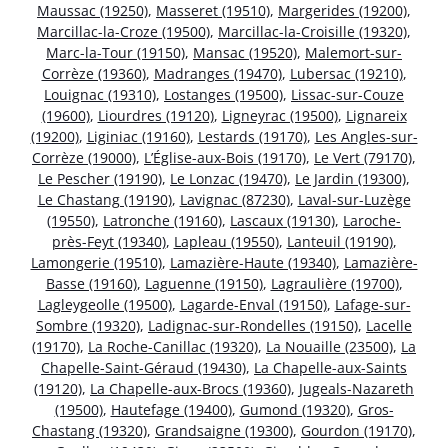
Maussac (19250)
,
Masseret (19510)
,
Margerides (19200)
,
Marcillac-la-Croze (19500)
,
Marcillac-la-Croisille (19320)
,
Marc-la-Tour (19150)
,
Mansac (19520)
,
Malemort-sur-
Corrèze (19360)
,
Madranges (19470)
,
Lubersac (19210)
,
Louignac (19310)
,
Lostanges (19500)
,
Lissac-sur-Couze
(19600)
,
Liourdres (19120)
,
Ligneyrac (19500)
,
Lignareix
(19200)
,
Liginiac (19160)
,
Lestards (19170)
,
Les Angles-sur-
Corrèze (19000)
,
L’Église-aux-Bois (19170)
,
Le Vert (79170)
,
Le Pescher (19190)
,
Le Lonzac (19470)
,
Le Jardin (19300)
,
Le Chastang (19190)
,
Lavignac (87230)
,
Laval-sur-Luzège
(19550)
,
Latronche (19160)
,
Lascaux (19130)
,
Laroche-
près-Feyt (19340)
,
Lapleau (19550)
,
Lanteuil (19190)
,
Lamongerie (19510)
,
Lamazière-Haute (19340)
,
Lamazière-
Basse (19160)
,
Laguenne (19150)
,
Lagraulière (19700)
,
Lagleygeolle (19500)
,
Lagarde-Enval (19150)
,
Lafage-sur-
Sombre (19320)
,
Ladignac-sur-Rondelles (19150)
,
Lacelle
(19170)
,
La Roche-Canillac (19320)
,
La Nouaille (23500)
,
La
Chapelle-Saint-Géraud (19430)
,
La Chapelle-aux-Saints
(19120)
,
La Chapelle-aux-Brocs (19360)
,
Jugeals-Nazareth
(19500)
,
Hautefage (19400)
,
Gumond (19320)
,
Gros-
Chastang (19320)
,
Grandsaigne (19300)
,
Gourdon (19170)
,