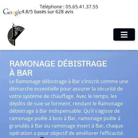
Téléphone :
05.65.41.37.55
4.8/5 basés sur 628 avis
RAMONAGE DÉBISTRAGE
À BAR
Le Ramonage débistrage à Bar s’inscrit comme une
démarche essentielle pour assurer la sécurité de
votre système de chauffage. Avec le temps, les
dépôts de suie se forment, rendant le Ramonage
débistrage à Bar indispensable. Qu’il s’agisse de
ramonage poêle à bois à Bar, ramonage poêle à
granulés à Bar ou ramonage insert à Bar, chaque
opération a pour objectif de améliorer l’efficacité.