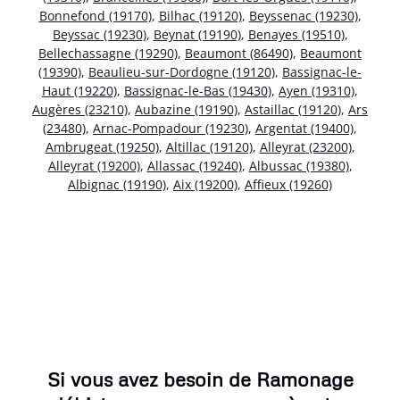
Bonnefond (19170)
,
Bilhac (19120)
,
Beyssenac (19230)
,
Beyssac (19230)
,
Beynat (19190)
,
Benayes (19510)
,
Bellechassagne (19290)
,
Beaumont (86490)
,
Beaumont
(19390)
,
Beaulieu-sur-Dordogne (19120)
,
Bassignac-le-
Haut (19220)
,
Bassignac-le-Bas (19430)
,
Ayen (19310)
,
Augères (23210)
,
Aubazine (19190)
,
Astaillac (19120)
,
Ars
(23480)
,
Arnac-Pompadour (19230)
,
Argentat (19400)
,
Ambrugeat (19250)
,
Altillac (19120)
,
Alleyrat (23200)
,
Alleyrat (19200)
,
Allassac (19240)
,
Albussac (19380)
,
Albignac (19190)
,
Aix (19200)
,
Affieux (19260)
Si vous avez besoin de Ramonage