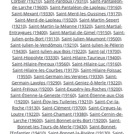
Corbier (19210)
,
Saint-Pardoux (79310)
,
Saint-Pantaléon-
de-Larche (19600)
,
Saint-Pantaléon-de-Lapleau (19160)
,
Saint-Mexant (19330)
,
Saint-Merd-les-Oussines (19170)
,
Saint-Merd-de-Lapleau (19320)
,
Saint-Martin-Sepert
(19210)
,
Saint-Martin-la-Méanne (19320)
,
Saint-Martial-
Entraygues (19400)
,
Saint-Martial-de-Gimel (19150)
,
Saint-
Julien-près-Bort (19110)
,
Saint-Julien-Maumont (19500)
,
Saint-Julien-le-Vendômois (19210)
,
Saint-Julien-le-Pèlerin
(19430)
,
Saint-Julien-aux-Bois (19220)
,
Saint-Jal (19700)
,
Saint-Hippolyte (33330)
,
Saint-Hilaire-Taurieux (19400)
,
Saint-Hilaire-Peyroux (19560)
,
Saint-Hilaire-Luc (19160)
,
Saint-Hilaire-les-Courbes (19170)
,
Saint-Hilaire-Foissac
(19550)
,
Saint-Germain-les-Vergnes (19330)
,
Saint-
Germain-Lavolps (19290)
,
Saint-Geniez-ô-Merle (19220)
,
Saint-Fréjoux (19200)
,
Saint-Exupéry-les-Roches (19200)
,
Saint-Étienne-la-Geneste (19160)
,
Saint-Étienne-aux-Clos
(19200)
,
Saint-Éloy-les-Tuileries (19210)
,
Saint-Cyr-la-
Roche (19130)
,
Saint-Clément (19700)
,
Saint-Cirgues-la-
Loutre (19220)
,
Saint-Chamant (19380)
,
Saint-Cernin-de-
Larche (19600)
,
Saint-Bonnet-près-Bort (19200)
,
Saint-
Bonnet-les-Tours-de-Merle (19430)
,
Saint-Bonnet-
l’Enfantier (19410)
,
Saint-Bonnet-la-Rivière (19130)
,
Saint-