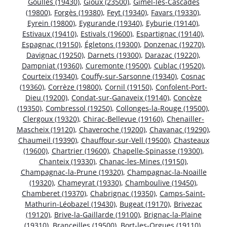
Goulles (19430)
,
Gioux (23500)
,
Gimel-les-Cascades
(19800)
,
Forgès (19380)
,
Feyt (19340)
,
Favars (19330)
,
Eyrein (19800)
,
Eygurande (19340)
,
Eyburie (19140)
,
Estivaux (19410)
,
Estivals (19600)
,
Espartignac (19140)
,
Espagnac (19150)
,
Égletons (19300)
,
Donzenac (19270)
,
Davignac (19250)
,
Darnets (19300)
,
Darazac (19220)
,
Dampniat (19360)
,
Curemonte (19500)
,
Cublac (19520)
,
Courteix (19340)
,
Couffy-sur-Sarsonne (19340)
,
Cosnac
(19360)
,
Corrèze (19800)
,
Cornil (19150)
,
Confolent-Port-
Dieu (19200)
,
Condat-sur-Ganaveix (19140)
,
Concèze
(19350)
,
Combressol (19250)
,
Collonges-la-Rouge (19500)
,
Clergoux (19320)
,
Chirac-Bellevue (19160)
,
Chenailler-
Mascheix (19120)
,
Chaveroche (19200)
,
Chavanac (19290)
,
Chaumeil (19390)
,
Chauffour-sur-Vell (19500)
,
Chasteaux
(19600)
,
Chartrier (19600)
,
Chapelle-Spinasse (19300)
,
Chanteix (19330)
,
Chanac-les-Mines (19150)
,
Champagnac-la-Prune (19320)
,
Champagnac-la-Noaille
(19320)
,
Chameyrat (19330)
,
Chamboulive (19450)
,
Chamberet (19370)
,
Chabrignac (19350)
,
Camps-Saint-
Mathurin-Léobazel (19430)
,
Bugeat (19170)
,
Brivezac
(19120)
,
Brive-la-Gaillarde (19100)
,
Brignac-la-Plaine
(19310)
,
Branceilles (19500)
,
Bort-les-Orgues (19110)
,