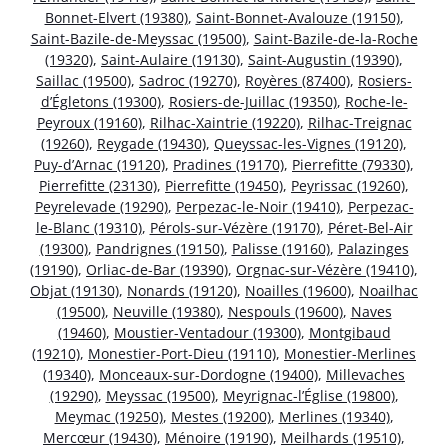
Bonnet-Elvert (19380)
,
Saint-Bonnet-Avalouze (19150)
,
Saint-Bazile-de-Meyssac (19500)
,
Saint-Bazile-de-la-Roche
(19320)
,
Saint-Aulaire (19130)
,
Saint-Augustin (19390)
,
Saillac (19500)
,
Sadroc (19270)
,
Royères (87400)
,
Rosiers-
d’Égletons (19300)
,
Rosiers-de-Juillac (19350)
,
Roche-le-
Peyroux (19160)
,
Rilhac-Xaintrie (19220)
,
Rilhac-Treignac
(19260)
,
Reygade (19430)
,
Queyssac-les-Vignes (19120)
,
Puy-d’Arnac (19120)
,
Pradines (19170)
,
Pierrefitte (79330)
,
Pierrefitte (23130)
,
Pierrefitte (19450)
,
Peyrissac (19260)
,
Peyrelevade (19290)
,
Perpezac-le-Noir (19410)
,
Perpezac-
le-Blanc (19310)
,
Pérols-sur-Vézère (19170)
,
Péret-Bel-Air
(19300)
,
Pandrignes (19150)
,
Palisse (19160)
,
Palazinges
(19190)
,
Orliac-de-Bar (19390)
,
Orgnac-sur-Vézère (19410)
,
Objat (19130)
,
Nonards (19120)
,
Noailles (19600)
,
Noailhac
(19500)
,
Neuville (19380)
,
Nespouls (19600)
,
Naves
(19460)
,
Moustier-Ventadour (19300)
,
Montgibaud
(19210)
,
Monestier-Port-Dieu (19110)
,
Monestier-Merlines
(19340)
,
Monceaux-sur-Dordogne (19400)
,
Millevaches
(19290)
,
Meyssac (19500)
,
Meyrignac-l’Église (19800)
,
Meymac (19250)
,
Mestes (19200)
,
Merlines (19340)
,
Mercœur (19430)
,
Ménoire (19190)
,
Meilhards (19510)
,