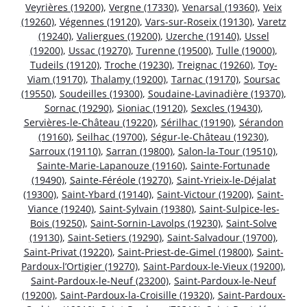
Veyrières (19200)
,
Vergne (17330)
,
Venarsal (19360)
,
Veix
(19260)
,
Végennes (19120)
,
Vars-sur-Roseix (19130)
,
Varetz
(19240)
,
Valiergues (19200)
,
Uzerche (19140)
,
Ussel
(19200)
,
Ussac (19270)
,
Turenne (19500)
,
Tulle (19000)
,
Tudeils (19120)
,
Troche (19230)
,
Treignac (19260)
,
Toy-
Viam (19170)
,
Thalamy (19200)
,
Tarnac (19170)
,
Soursac
(19550)
,
Soudeilles (19300)
,
Soudaine-Lavinadière (19370)
,
Sornac (19290)
,
Sioniac (19120)
,
Sexcles (19430)
,
Servières-le-Château (19220)
,
Sérilhac (19190)
,
Sérandon
(19160)
,
Seilhac (19700)
,
Ségur-le-Château (19230)
,
Sarroux (19110)
,
Sarran (19800)
,
Salon-la-Tour (19510)
,
Sainte-Marie-Lapanouze (19160)
,
Sainte-Fortunade
(19490)
,
Sainte-Féréole (19270)
,
Saint-Yrieix-le-Déjalat
(19300)
,
Saint-Ybard (19140)
,
Saint-Victour (19200)
,
Saint-
Viance (19240)
,
Saint-Sylvain (19380)
,
Saint-Sulpice-les-
Bois (19250)
,
Saint-Sornin-Lavolps (19230)
,
Saint-Solve
(19130)
,
Saint-Setiers (19290)
,
Saint-Salvadour (19700)
,
Saint-Privat (19220)
,
Saint-Priest-de-Gimel (19800)
,
Saint-
Pardoux-l’Ortigier (19270)
,
Saint-Pardoux-le-Vieux (19200)
,
Saint-Pardoux-le-Neuf (23200)
,
Saint-Pardoux-le-Neuf
(19200)
,
Saint-Pardoux-la-Croisille (19320)
,
Saint-Pardoux-