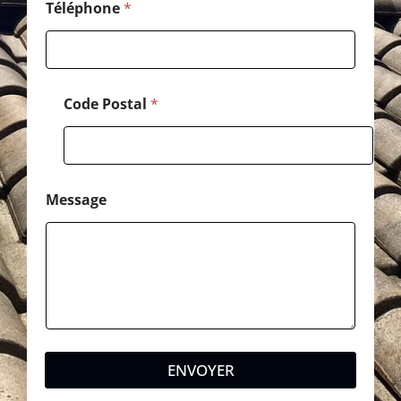
a
Téléphone
*
g
e
Code Postal
*
Message
ENVOYER