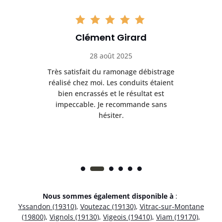
Clément Girard
28 août 2025
e
Très satisfait du ramonage débistrage
née.
réalisé chez moi. Les conduits étaient
déb
et
bien encrassés et le résultat est
ret
 et
impeccable. Je recommande sans
hésiter.
Nous sommes également disponible à
:
Yssandon (19310)
,
Voutezac (19130)
,
Vitrac-sur-Montane
(19800)
,
Vignols (19130)
,
Vigeois (19410)
,
Viam (19170)
,