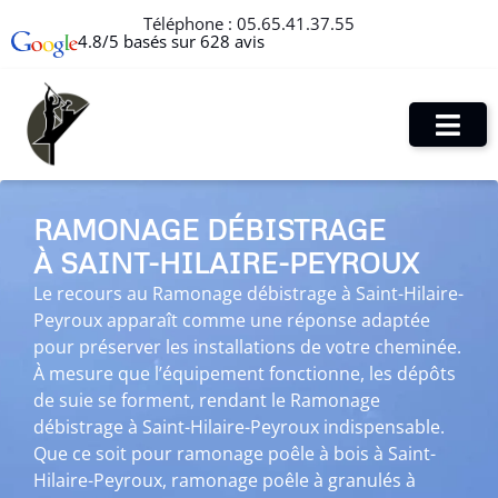
Téléphone :
05.65.41.37.55
4.8/5 basés sur 628 avis
RAMONAGE DÉBISTRAGE
À SAINT-HILAIRE-PEYROUX
Le recours au Ramonage débistrage à Saint-Hilaire-
Peyroux apparaît comme une réponse adaptée
pour préserver les installations de votre cheminée.
À mesure que l’équipement fonctionne, les dépôts
de suie se forment, rendant le Ramonage
débistrage à Saint-Hilaire-Peyroux indispensable.
Que ce soit pour ramonage poêle à bois à Saint-
Hilaire-Peyroux, ramonage poêle à granulés à