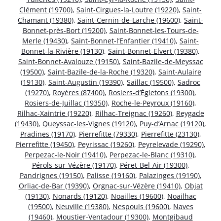
Clément (19700)
,
Saint-Cirgues-la-Loutre (19220)
,
Saint-
Chamant (19380)
,
Saint-Cernin-de-Larche (19600)
,
Saint-
Bonnet-près-Bort (19200)
,
Saint-Bonnet-les-Tours-de-
Merle (19430)
,
Saint-Bonnet-l’Enfantier (19410)
,
Saint-
Bonnet-la-Rivière (19130)
,
Saint-Bonnet-Elvert (19380)
,
Saint-Bonnet-Avalouze (19150)
,
Saint-Bazile-de-Meyssac
(19500)
,
Saint-Bazile-de-la-Roche (19320)
,
Saint-Aulaire
(19130)
,
Saint-Augustin (19390)
,
Saillac (19500)
,
Sadroc
(19270)
,
Royères (87400)
,
Rosiers-d’Égletons (19300)
,
Rosiers-de-Juillac (19350)
,
Roche-le-Peyroux (19160)
,
Rilhac-Xaintrie (19220)
,
Rilhac-Treignac (19260)
,
Reygade
(19430)
,
Queyssac-les-Vignes (19120)
,
Puy-d’Arnac (19120)
,
Pradines (19170)
,
Pierrefitte (79330)
,
Pierrefitte (23130)
,
Pierrefitte (19450)
,
Peyrissac (19260)
,
Peyrelevade (19290)
,
Perpezac-le-Noir (19410)
,
Perpezac-le-Blanc (19310)
,
Pérols-sur-Vézère (19170)
,
Péret-Bel-Air (19300)
,
Pandrignes (19150)
,
Palisse (19160)
,
Palazinges (19190)
,
Orliac-de-Bar (19390)
,
Orgnac-sur-Vézère (19410)
,
Objat
(19130)
,
Nonards (19120)
,
Noailles (19600)
,
Noailhac
(19500)
,
Neuville (19380)
,
Nespouls (19600)
,
Naves
(19460)
,
Moustier-Ventadour (19300)
,
Montgibaud