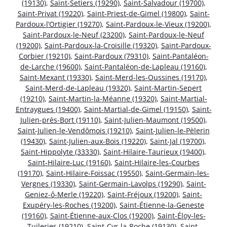
(19130)
,
Saint-Setiers (19290)
,
Saint-Salvadour (19700)
,
Saint-Privat (19220)
,
Saint-Priest-de-Gimel (19800)
,
Saint-
Pardoux-l’Ortigier (19270)
,
Saint-Pardoux-le-Vieux (19200)
,
Saint-Pardoux-le-Neuf (23200)
,
Saint-Pardoux-le-Neuf
(19200)
,
Saint-Pardoux-la-Croisille (19320)
,
Saint-Pardoux-
Corbier (19210)
,
Saint-Pardoux (79310)
,
Saint-Pantaléon-
de-Larche (19600)
,
Saint-Pantaléon-de-Lapleau (19160)
,
Saint-Mexant (19330)
,
Saint-Merd-les-Oussines (19170)
,
Saint-Merd-de-Lapleau (19320)
,
Saint-Martin-Sepert
(19210)
,
Saint-Martin-la-Méanne (19320)
,
Saint-Martial-
Entraygues (19400)
,
Saint-Martial-de-Gimel (19150)
,
Saint-
Julien-près-Bort (19110)
,
Saint-Julien-Maumont (19500)
,
Saint-Julien-le-Vendômois (19210)
,
Saint-Julien-le-Pèlerin
(19430)
,
Saint-Julien-aux-Bois (19220)
,
Saint-Jal (19700)
,
Saint-Hippolyte (33330)
,
Saint-Hilaire-Taurieux (19400)
,
Saint-Hilaire-Luc (19160)
,
Saint-Hilaire-les-Courbes
(19170)
,
Saint-Hilaire-Foissac (19550)
,
Saint-Germain-les-
Vergnes (19330)
,
Saint-Germain-Lavolps (19290)
,
Saint-
Geniez-ô-Merle (19220)
,
Saint-Fréjoux (19200)
,
Saint-
Exupéry-les-Roches (19200)
,
Saint-Étienne-la-Geneste
(19160)
,
Saint-Étienne-aux-Clos (19200)
,
Saint-Éloy-les-
Tuileries (19210)
,
Saint-Cyr-la-Roche (19130)
,
Saint-