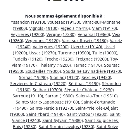
Nous sommes également disponible à
:
Yssandon (19310)
,
Voutezac (19130)
,
Vitrac-sur-Montane
(19800)
,
Vignols (19130)
,
Vigeois (19410)
,
Viam (19170)
,
Veyrières (19200)
,
Vergne (17330)
,
Venarsal (19360)
,
Veix
(19260)
,
Végennes (19120)
,
Vars-sur-Roseix (19130)
,
Varetz
(19240)
,
Valiergues (19200)
,
Uzerche (19140)
,
Ussel
(19200)
,
Ussac (19270)
,
Turenne (19500)
,
Tulle (19000)
,
Tudeils (19120)
,
Troche (19230)
,
Treignac (19260)
,
Toy-
Viam (19170)
,
Thalamy (19200)
,
Tarnac (19170)
,
Soursac
(19550)
,
Soudeilles (19300)
,
Soudaine-Lavinadière (19370)
,
Sornac (19290)
,
Sioniac (19120)
,
Sexcles (19430)
,
Servières-le-Château (19220)
,
Sérilhac (19190)
,
Sérandon
(19160)
,
Seilhac (19700)
,
Ségur-le-Château (19230)
,
Sarroux (19110)
,
Sarran (19800)
,
Salon-la-Tour (19510)
,
Sainte-Marie-Lapanouze (19160)
,
Sainte-Fortunade
(19490)
,
Sainte-Féréole (19270)
,
Saint-Yrieix-le-Déjalat
(19300)
,
Saint-Ybard (19140)
,
Saint-Victour (19200)
,
Saint-
Viance (19240)
,
Saint-Sylvain (19380)
,
Saint-Sulpice-les-
Bois (19250)
,
Saint-Sornin-Lavolps (19230)
,
Saint-Solve