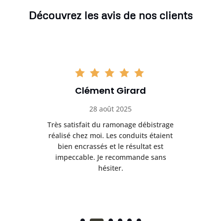
Découvrez les avis de nos clients
Clément Girard
28 août 2025
e
Très satisfait du ramonage débistrage
née.
réalisé chez moi. Les conduits étaient
déb
et
bien encrassés et le résultat est
ret
 et
impeccable. Je recommande sans
hésiter.