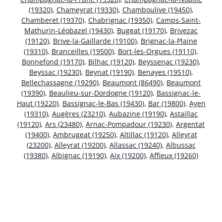
(19320)
,
Chameyrat (19330)
,
Chamboulive (19450)
,
Chamberet (19370)
,
Chabrignac (19350)
,
Camps-Saint-
Mathurin-Léobazel (19430)
,
Bugeat (19170)
,
Brivezac
(19120)
,
Brive-la-Gaillarde (19100)
,
Brignac-la-Plaine
(19310)
,
Branceilles (19500)
,
Bort-les-Orgues (19110)
,
Bonnefond (19170)
,
Bilhac (19120)
,
Beyssenac (19230)
,
Beyssac (19230)
,
Beynat (19190)
,
Benayes (19510)
,
Bellechassagne (19290)
,
Beaumont (86490)
,
Beaumont
(19390)
,
Beaulieu-sur-Dordogne (19120)
,
Bassignac-le-
Haut (19220)
,
Bassignac-le-Bas (19430)
,
Bar (19800)
,
Ayen
(19310)
,
Augères (23210)
,
Aubazine (19190)
,
Astaillac
(19120)
,
Ars (23480)
,
Arnac-Pompadour (19230)
,
Argentat
(19400)
,
Ambrugeat (19250)
,
Altillac (19120)
,
Alleyrat
(23200)
,
Alleyrat (19200)
,
Allassac (19240)
,
Albussac
(19380)
,
Albignac (19190)
,
Aix (19200)
,
Affieux (19260)