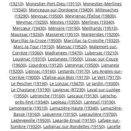
(19210)
,
Monestier-Port-Dieu (19110)
,
Monestier-Merlines
(19340)
,
Monceaux-sur-Dordogne (19400)
,
Millevaches
(19290)
,
Meyssac (19500)
,
Meyrignac-l’Église (19800)
,
Meymac (19250)
,
Mestes (19200)
,
Merlines (19340)
,
Mercœur (19430)
,
Ménoire (19190)
,
Meilhards (19510)
,
Maussac (19250)
,
Masseret (19510)
,
Margerides (19200)
,
Marcillac-la-Croze (19500)
,
Marcillac-la-Croisille (19320)
,
Marc-la-Tour (19150)
,
Mansac (19520)
,
Malemort-sur-
Corrèze (19360)
,
Madranges (19470)
,
Lubersac (19210)
,
Louignac (19310)
,
Lostanges (19500)
,
Lissac-sur-Couze
(19600)
,
Liourdres (19120)
,
Ligneyrac (19500)
,
Lignareix
(19200)
,
Liginiac (19160)
,
Lestards (19170)
,
Les Angles-sur-
Corrèze (19000)
,
L’Église-aux-Bois (19170)
,
Le Vert (79170)
,
Le Pescher (19190)
,
Le Lonzac (19470)
,
Le Jardin (19300)
,
Le Chastang (19190)
,
Lavignac (87230)
,
Laval-sur-Luzège
(19550)
,
Latronche (19160)
,
Lascaux (19130)
,
Laroche-
près-Feyt (19340)
,
Lapleau (19550)
,
Lanteuil (19190)
,
Lamongerie (19510)
,
Lamazière-Haute (19340)
,
Lamazière-
Basse (19160)
,
Laguenne (19150)
,
Lagraulière (19700)
,
Lagleygeolle (19500)
,
Lagarde-Enval (19150)
,
Lafage-sur-
Sombre (19320)
,
Ladignac-sur-Rondelles (19150)
,
Lacelle