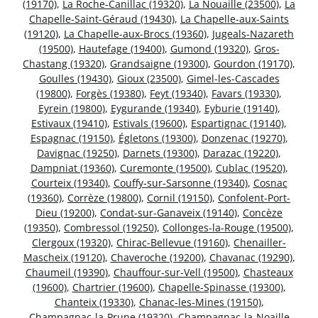
(19170)
,
La Roche-Canillac (19320)
,
La Nouaille (23500)
,
La
Chapelle-Saint-Géraud (19430)
,
La Chapelle-aux-Saints
(19120)
,
La Chapelle-aux-Brocs (19360)
,
Jugeals-Nazareth
(19500)
,
Hautefage (19400)
,
Gumond (19320)
,
Gros-
Chastang (19320)
,
Grandsaigne (19300)
,
Gourdon (19170)
,
Goulles (19430)
,
Gioux (23500)
,
Gimel-les-Cascades
(19800)
,
Forgès (19380)
,
Feyt (19340)
,
Favars (19330)
,
Eyrein (19800)
,
Eygurande (19340)
,
Eyburie (19140)
,
Estivaux (19410)
,
Estivals (19600)
,
Espartignac (19140)
,
Espagnac (19150)
,
Égletons (19300)
,
Donzenac (19270)
,
Davignac (19250)
,
Darnets (19300)
,
Darazac (19220)
,
Dampniat (19360)
,
Curemonte (19500)
,
Cublac (19520)
,
Courteix (19340)
,
Couffy-sur-Sarsonne (19340)
,
Cosnac
(19360)
,
Corrèze (19800)
,
Cornil (19150)
,
Confolent-Port-
Dieu (19200)
,
Condat-sur-Ganaveix (19140)
,
Concèze
(19350)
,
Combressol (19250)
,
Collonges-la-Rouge (19500)
,
Clergoux (19320)
,
Chirac-Bellevue (19160)
,
Chenailler-
Mascheix (19120)
,
Chaveroche (19200)
,
Chavanac (19290)
,
Chaumeil (19390)
,
Chauffour-sur-Vell (19500)
,
Chasteaux
(19600)
,
Chartrier (19600)
,
Chapelle-Spinasse (19300)
,
Chanteix (19330)
,
Chanac-les-Mines (19150)
,
Champagnac-la-Prune (19320)
,
Champagnac-la-Noaille