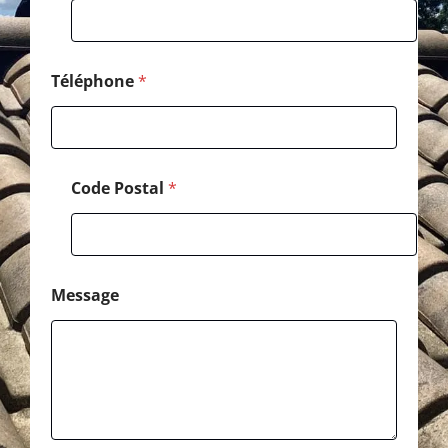
C
o
d
e
Téléphone
*
Code Postal
*
Message