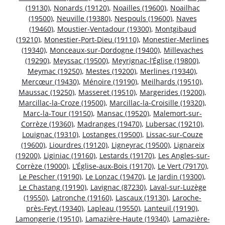
(19130)
,
Nonards (19120)
,
Noailles (19600)
,
Noailhac
(19500)
,
Neuville (19380)
,
Nespouls (19600)
,
Naves
(19460)
,
Moustier-Ventadour (19300)
,
Montgibaud
(19210)
,
Monestier-Port-Dieu (19110)
,
Monestier-Merlines
(19340)
,
Monceaux-sur-Dordogne (19400)
,
Millevaches
(19290)
,
Meyssac (19500)
,
Meyrignac-l’Église (19800)
,
Meymac (19250)
,
Mestes (19200)
,
Merlines (19340)
,
Mercœur (19430)
,
Ménoire (19190)
,
Meilhards (19510)
,
Maussac (19250)
,
Masseret (19510)
,
Margerides (19200)
,
Marcillac-la-Croze (19500)
,
Marcillac-la-Croisille (19320)
,
Marc-la-Tour (19150)
,
Mansac (19520)
,
Malemort-sur-
Corrèze (19360)
,
Madranges (19470)
,
Lubersac (19210)
,
Louignac (19310)
,
Lostanges (19500)
,
Lissac-sur-Couze
(19600)
,
Liourdres (19120)
,
Ligneyrac (19500)
,
Lignareix
(19200)
,
Liginiac (19160)
,
Lestards (19170)
,
Les Angles-sur-
Corrèze (19000)
,
L’Église-aux-Bois (19170)
,
Le Vert (79170)
,
Le Pescher (19190)
,
Le Lonzac (19470)
,
Le Jardin (19300)
,
Le Chastang (19190)
,
Lavignac (87230)
,
Laval-sur-Luzège
(19550)
,
Latronche (19160)
,
Lascaux (19130)
,
Laroche-
près-Feyt (19340)
,
Lapleau (19550)
,
Lanteuil (19190)
,
Lamongerie (19510)
,
Lamazière-Haute (19340)
,
Lamazière-