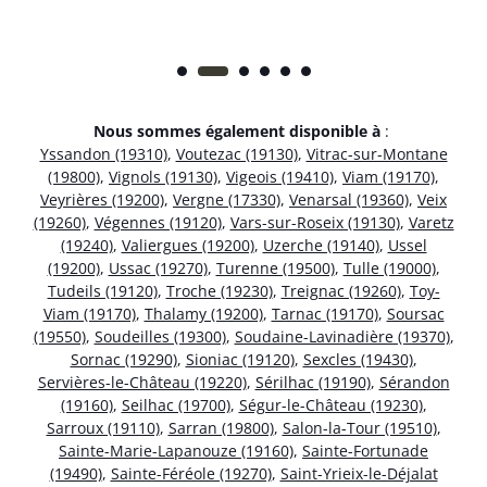
Nous sommes également disponible à
:
Yssandon (19310)
,
Voutezac (19130)
,
Vitrac-sur-Montane
(19800)
,
Vignols (19130)
,
Vigeois (19410)
,
Viam (19170)
,
Veyrières (19200)
,
Vergne (17330)
,
Venarsal (19360)
,
Veix
(19260)
,
Végennes (19120)
,
Vars-sur-Roseix (19130)
,
Varetz
(19240)
,
Valiergues (19200)
,
Uzerche (19140)
,
Ussel
(19200)
,
Ussac (19270)
,
Turenne (19500)
,
Tulle (19000)
,
Tudeils (19120)
,
Troche (19230)
,
Treignac (19260)
,
Toy-
Viam (19170)
,
Thalamy (19200)
,
Tarnac (19170)
,
Soursac
(19550)
,
Soudeilles (19300)
,
Soudaine-Lavinadière (19370)
,
Sornac (19290)
,
Sioniac (19120)
,
Sexcles (19430)
,
Servières-le-Château (19220)
,
Sérilhac (19190)
,
Sérandon
(19160)
,
Seilhac (19700)
,
Ségur-le-Château (19230)
,
Sarroux (19110)
,
Sarran (19800)
,
Salon-la-Tour (19510)
,
Sainte-Marie-Lapanouze (19160)
,
Sainte-Fortunade
(19490)
,
Sainte-Féréole (19270)
,
Saint-Yrieix-le-Déjalat