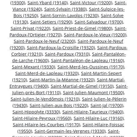
(19300)
,
Saint-Ybard (19140)
,
Saint-Victour (19200)
,
Saint-
Viance (19240)
,
Saint-Sylvain (19380)
,
Saint-Sulpice-les-
Bois (19250)
,
Saint-Sornin-Lavolps (19230)
,
Saint-Solve
(19130)
,
Saint-Setiers (19290)
,
Saint-Salvadour (19700)
,
Saint-Privat (19220)
,
Saint-Priest-de-Gimel (19800)
,
Saint-
Pardoux-l’Ortigier (19270)
,
Saint-Pardoux-le-Vieux (19200)
,
Saint-Pardoux-le-Neuf (23200)
,
Saint-Pardoux-le-Neuf
(19200)
,
Saint-Pardoux-la-Croisille (19320)
,
Saint-Pardoux-
Corbier (19210)
,
Saint-Pardoux (79310)
,
Saint-Pantaléon-
de-Larche (19600)
,
Saint-Pantaléon-de-Lapleau (19160)
,
Saint-Mexant (19330)
,
Saint-Merd-les-Oussines (19170)
,
Saint-Merd-de-Lapleau (19320)
,
Saint-Martin-Sepert
(19210)
,
Saint-Martin-la-Méanne (19320)
,
Saint-Martial-
Entraygues (19400)
,
Saint-Martial-de-Gimel (19150)
,
Saint-
Julien-près-Bort (19110)
,
Saint-Julien-Maumont (19500)
,
Saint-Julien-le-Vendômois (19210)
,
Saint-Julien-le-Pèlerin
(19430)
,
Saint-Julien-aux-Bois (19220)
,
Saint-Jal (19700)
,
Saint-Hippolyte (33330)
,
Saint-Hilaire-Taurieux (19400)
,
Saint-Hilaire-Peyroux (19560)
,
Saint-Hilaire-Luc (19160)
,
Saint-Hilaire-les-Courbes (19170)
,
Saint-Hilaire-Foissac
(19550)
,
Saint-Germain-les-Vergnes (19330)
,
Saint-