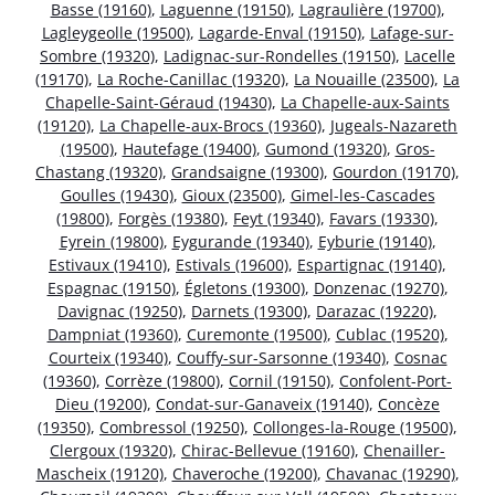
Basse (19160)
,
Laguenne (19150)
,
Lagraulière (19700)
,
Lagleygeolle (19500)
,
Lagarde-Enval (19150)
,
Lafage-sur-
Sombre (19320)
,
Ladignac-sur-Rondelles (19150)
,
Lacelle
(19170)
,
La Roche-Canillac (19320)
,
La Nouaille (23500)
,
La
Chapelle-Saint-Géraud (19430)
,
La Chapelle-aux-Saints
(19120)
,
La Chapelle-aux-Brocs (19360)
,
Jugeals-Nazareth
(19500)
,
Hautefage (19400)
,
Gumond (19320)
,
Gros-
Chastang (19320)
,
Grandsaigne (19300)
,
Gourdon (19170)
,
Goulles (19430)
,
Gioux (23500)
,
Gimel-les-Cascades
(19800)
,
Forgès (19380)
,
Feyt (19340)
,
Favars (19330)
,
Eyrein (19800)
,
Eygurande (19340)
,
Eyburie (19140)
,
Estivaux (19410)
,
Estivals (19600)
,
Espartignac (19140)
,
Espagnac (19150)
,
Égletons (19300)
,
Donzenac (19270)
,
Davignac (19250)
,
Darnets (19300)
,
Darazac (19220)
,
Dampniat (19360)
,
Curemonte (19500)
,
Cublac (19520)
,
Courteix (19340)
,
Couffy-sur-Sarsonne (19340)
,
Cosnac
(19360)
,
Corrèze (19800)
,
Cornil (19150)
,
Confolent-Port-
Dieu (19200)
,
Condat-sur-Ganaveix (19140)
,
Concèze
(19350)
,
Combressol (19250)
,
Collonges-la-Rouge (19500)
,
Clergoux (19320)
,
Chirac-Bellevue (19160)
,
Chenailler-
Mascheix (19120)
,
Chaveroche (19200)
,
Chavanac (19290)
,