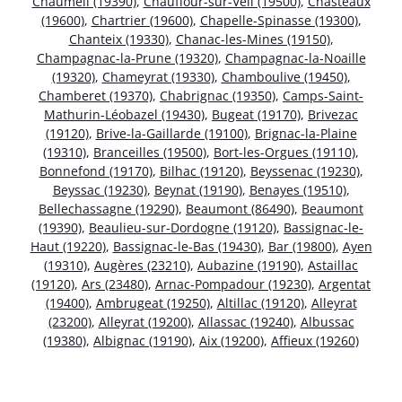
Chaumeil (19390)
,
Chauffour-sur-Vell (19500)
,
Chasteaux
(19600)
,
Chartrier (19600)
,
Chapelle-Spinasse (19300)
,
Chanteix (19330)
,
Chanac-les-Mines (19150)
,
Champagnac-la-Prune (19320)
,
Champagnac-la-Noaille
(19320)
,
Chameyrat (19330)
,
Chamboulive (19450)
,
Chamberet (19370)
,
Chabrignac (19350)
,
Camps-Saint-
Mathurin-Léobazel (19430)
,
Bugeat (19170)
,
Brivezac
(19120)
,
Brive-la-Gaillarde (19100)
,
Brignac-la-Plaine
(19310)
,
Branceilles (19500)
,
Bort-les-Orgues (19110)
,
Bonnefond (19170)
,
Bilhac (19120)
,
Beyssenac (19230)
,
Beyssac (19230)
,
Beynat (19190)
,
Benayes (19510)
,
Bellechassagne (19290)
,
Beaumont (86490)
,
Beaumont
(19390)
,
Beaulieu-sur-Dordogne (19120)
,
Bassignac-le-
Haut (19220)
,
Bassignac-le-Bas (19430)
,
Bar (19800)
,
Ayen
(19310)
,
Augères (23210)
,
Aubazine (19190)
,
Astaillac
(19120)
,
Ars (23480)
,
Arnac-Pompadour (19230)
,
Argentat
(19400)
,
Ambrugeat (19250)
,
Altillac (19120)
,
Alleyrat
(23200)
,
Alleyrat (19200)
,
Allassac (19240)
,
Albussac
(19380)
,
Albignac (19190)
,
Aix (19200)
,
Affieux (19260)