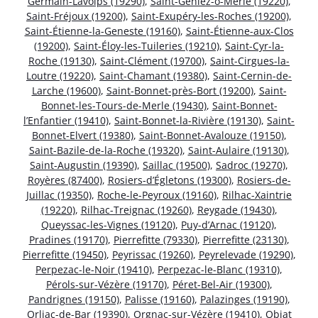
Germain-Lavolps (19290)
,
Saint-Geniez-ô-Merle (19220)
,
Saint-Fréjoux (19200)
,
Saint-Exupéry-les-Roches (19200)
,
Saint-Étienne-la-Geneste (19160)
,
Saint-Étienne-aux-Clos
(19200)
,
Saint-Éloy-les-Tuileries (19210)
,
Saint-Cyr-la-
Roche (19130)
,
Saint-Clément (19700)
,
Saint-Cirgues-la-
Loutre (19220)
,
Saint-Chamant (19380)
,
Saint-Cernin-de-
Larche (19600)
,
Saint-Bonnet-près-Bort (19200)
,
Saint-
Bonnet-les-Tours-de-Merle (19430)
,
Saint-Bonnet-
l’Enfantier (19410)
,
Saint-Bonnet-la-Rivière (19130)
,
Saint-
Bonnet-Elvert (19380)
,
Saint-Bonnet-Avalouze (19150)
,
Saint-Bazile-de-la-Roche (19320)
,
Saint-Aulaire (19130)
,
Saint-Augustin (19390)
,
Saillac (19500)
,
Sadroc (19270)
,
Royères (87400)
,
Rosiers-d’Égletons (19300)
,
Rosiers-de-
Juillac (19350)
,
Roche-le-Peyroux (19160)
,
Rilhac-Xaintrie
(19220)
,
Rilhac-Treignac (19260)
,
Reygade (19430)
,
Queyssac-les-Vignes (19120)
,
Puy-d’Arnac (19120)
,
Pradines (19170)
,
Pierrefitte (79330)
,
Pierrefitte (23130)
,
Pierrefitte (19450)
,
Peyrissac (19260)
,
Peyrelevade (19290)
,
Perpezac-le-Noir (19410)
,
Perpezac-le-Blanc (19310)
,
Pérols-sur-Vézère (19170)
,
Péret-Bel-Air (19300)
,
Pandrignes (19150)
,
Palisse (19160)
,
Palazinges (19190)
,
Orliac-de-Bar (19390)
,
Orgnac-sur-Vézère (19410)
,
Objat