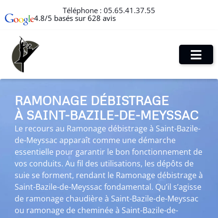
Téléphone :
05.65.41.37.55
4.8/5 basés sur 628 avis
RAMONAGE DÉBISTRAGE
À SAINT-BAZILE-DE-MEYSSAC
Le recours au Ramonage débistrage à Saint-Bazile-
de-Meyssac apparaît comme une démarche
essentielle pour garantir le bon fonctionnement de
vos conduits. Au fil des utilisations, les dépôts de
suie se forment, rendant le Ramonage débistrage à
Saint-Bazile-de-Meyssac fondamental. Qu’il s’agisse
de ramonage chaudière à Saint-Bazile-de-Meyssac
ou ramonage de cheminée à Saint-Bazile-de-