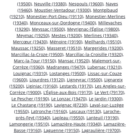
(19500)
,
Neuville (19380)
,
Nespouls (19600)
,
Naves
(19460)
,
Moustier-Ventadour (19300)
,
Montgibaud
(19210)
,
Monestier-Port-Dieu (19110)
,
Monestier-Merlines
(19340)
,
Monceaux-sur-Dordogne (19400)
,
Millevaches
(19290)
,
Meyssac (19500)
,
Meyrignac-l’Église (19800)
,
Meymac (19250)
,
Mestes (19200)
,
Merlines (19340)
,
Mercœur (19430)
,
Ménoire (19190)
,
Meilhards (19510)
,
Maussac (19250)
,
Masseret (19510)
,
Margerides (19200)
,
Marcillac-la-Croze (19500)
,
Marcillac-la-Croisille (19320)
,
Marc-la-Tour (19150)
,
Mansac (19520)
,
Malemort-sur-
Corrèze (19360)
,
Madranges (19470)
,
Lubersac (19210)
,
Louignac (19310)
,
Lostanges (19500)
,
Lissac-sur-Couze
(19600)
,
Liourdres (19120)
,
Ligneyrac (19500)
,
Lignareix
(19200)
,
Liginiac (19160)
,
Lestards (19170)
,
Les Angles-sur-
Corrèze (19000)
,
L’Église-aux-Bois (19170)
,
Le Vert (79170)
,
Le Pescher (19190)
,
Le Lonzac (19470)
,
Le Jardin (19300)
,
Le Chastang (19190)
,
Lavignac (87230)
,
Laval-sur-Luzège
(19550)
,
Latronche (19160)
,
Lascaux (19130)
,
Laroche-
près-Feyt (19340)
,
Lapleau (19550)
,
Lanteuil (19190)
,
Lamongerie (19510)
,
Lamazière-Haute (19340)
,
Lamazière-
Basse (19160)
,
Laguenne (19150)
,
Lagraulière (19700)
,