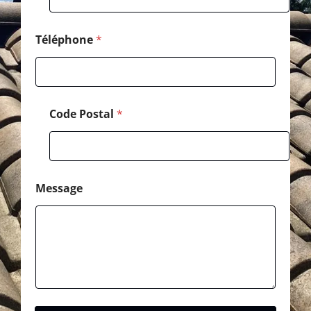
o
n
e
Téléphone
*
E
-
m
a
i
Code Postal
*
l
Message