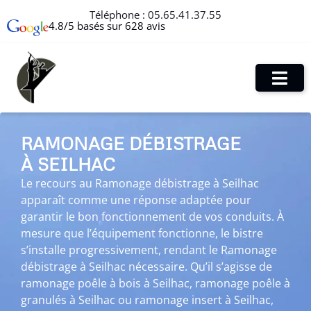
Téléphone :
05.65.41.37.55
4.8/5 basés sur 628 avis
RAMONAGE DÉBISTRAGE
À SEILHAC
Le recours au Ramonage débistrage à Seilhac
apparaît comme une réponse adaptée pour
garantir le bon fonctionnement de vos conduits. À
mesure que l’équipement fonctionne, le bistre
s’installe progressivement, rendant le Ramonage
débistrage à Seilhac nécessaire. Qu’il s’agisse de
ramonage poêle à bois à Seilhac, ramonage poêle à
granulés à Seilhac ou ramonage insert à Seilhac,