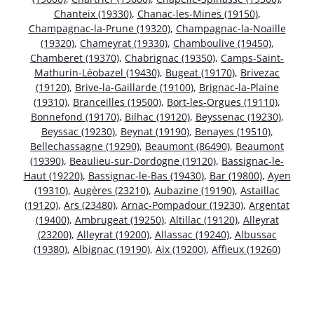
Chanteix (19330)
,
Chanac-les-Mines (19150)
,
Champagnac-la-Prune (19320)
,
Champagnac-la-Noaille
(19320)
,
Chameyrat (19330)
,
Chamboulive (19450)
,
Chamberet (19370)
,
Chabrignac (19350)
,
Camps-Saint-
Mathurin-Léobazel (19430)
,
Bugeat (19170)
,
Brivezac
(19120)
,
Brive-la-Gaillarde (19100)
,
Brignac-la-Plaine
(19310)
,
Branceilles (19500)
,
Bort-les-Orgues (19110)
,
Bonnefond (19170)
,
Bilhac (19120)
,
Beyssenac (19230)
,
Beyssac (19230)
,
Beynat (19190)
,
Benayes (19510)
,
Bellechassagne (19290)
,
Beaumont (86490)
,
Beaumont
(19390)
,
Beaulieu-sur-Dordogne (19120)
,
Bassignac-le-
Haut (19220)
,
Bassignac-le-Bas (19430)
,
Bar (19800)
,
Ayen
(19310)
,
Augères (23210)
,
Aubazine (19190)
,
Astaillac
(19120)
,
Ars (23480)
,
Arnac-Pompadour (19230)
,
Argentat
(19400)
,
Ambrugeat (19250)
,
Altillac (19120)
,
Alleyrat
(23200)
,
Alleyrat (19200)
,
Allassac (19240)
,
Albussac
(19380)
,
Albignac (19190)
,
Aix (19200)
,
Affieux (19260)