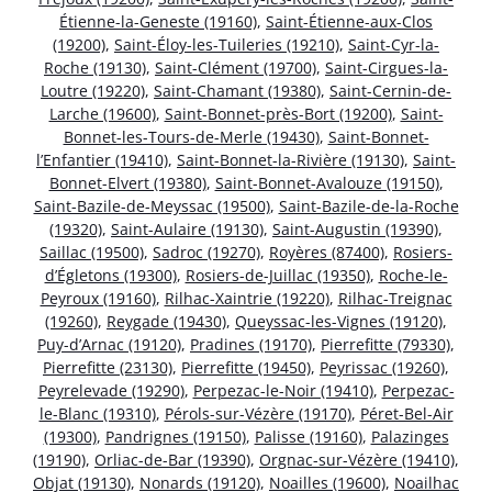
Étienne-la-Geneste (19160)
,
Saint-Étienne-aux-Clos
(19200)
,
Saint-Éloy-les-Tuileries (19210)
,
Saint-Cyr-la-
Roche (19130)
,
Saint-Clément (19700)
,
Saint-Cirgues-la-
Loutre (19220)
,
Saint-Chamant (19380)
,
Saint-Cernin-de-
Larche (19600)
,
Saint-Bonnet-près-Bort (19200)
,
Saint-
Bonnet-les-Tours-de-Merle (19430)
,
Saint-Bonnet-
l’Enfantier (19410)
,
Saint-Bonnet-la-Rivière (19130)
,
Saint-
Bonnet-Elvert (19380)
,
Saint-Bonnet-Avalouze (19150)
,
Saint-Bazile-de-Meyssac (19500)
,
Saint-Bazile-de-la-Roche
(19320)
,
Saint-Aulaire (19130)
,
Saint-Augustin (19390)
,
Saillac (19500)
,
Sadroc (19270)
,
Royères (87400)
,
Rosiers-
d’Égletons (19300)
,
Rosiers-de-Juillac (19350)
,
Roche-le-
Peyroux (19160)
,
Rilhac-Xaintrie (19220)
,
Rilhac-Treignac
(19260)
,
Reygade (19430)
,
Queyssac-les-Vignes (19120)
,
Puy-d’Arnac (19120)
,
Pradines (19170)
,
Pierrefitte (79330)
,
Pierrefitte (23130)
,
Pierrefitte (19450)
,
Peyrissac (19260)
,
Peyrelevade (19290)
,
Perpezac-le-Noir (19410)
,
Perpezac-
le-Blanc (19310)
,
Pérols-sur-Vézère (19170)
,
Péret-Bel-Air
(19300)
,
Pandrignes (19150)
,
Palisse (19160)
,
Palazinges
(19190)
,
Orliac-de-Bar (19390)
,
Orgnac-sur-Vézère (19410)
,
Objat (19130)
,
Nonards (19120)
,
Noailles (19600)
,
Noailhac