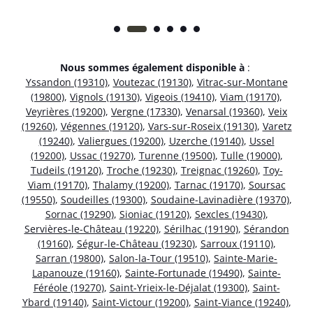
Nous sommes également disponible à
:
Yssandon (19310)
,
Voutezac (19130)
,
Vitrac-sur-Montane
(19800)
,
Vignols (19130)
,
Vigeois (19410)
,
Viam (19170)
,
Veyrières (19200)
,
Vergne (17330)
,
Venarsal (19360)
,
Veix
(19260)
,
Végennes (19120)
,
Vars-sur-Roseix (19130)
,
Varetz
(19240)
,
Valiergues (19200)
,
Uzerche (19140)
,
Ussel
(19200)
,
Ussac (19270)
,
Turenne (19500)
,
Tulle (19000)
,
Tudeils (19120)
,
Troche (19230)
,
Treignac (19260)
,
Toy-
Viam (19170)
,
Thalamy (19200)
,
Tarnac (19170)
,
Soursac
(19550)
,
Soudeilles (19300)
,
Soudaine-Lavinadière (19370)
,
Sornac (19290)
,
Sioniac (19120)
,
Sexcles (19430)
,
Servières-le-Château (19220)
,
Sérilhac (19190)
,
Sérandon
(19160)
,
Ségur-le-Château (19230)
,
Sarroux (19110)
,
Sarran (19800)
,
Salon-la-Tour (19510)
,
Sainte-Marie-
Lapanouze (19160)
,
Sainte-Fortunade (19490)
,
Sainte-
Féréole (19270)
,
Saint-Yrieix-le-Déjalat (19300)
,
Saint-
Ybard (19140)
,
Saint-Victour (19200)
,
Saint-Viance (19240)
,