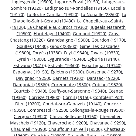
Lagleygeolle (19500)
,
Lagarde-Enval (19150)
,
Lafage-sur-
Sombre (19320)
,
Ladignac-sur-Rondelles (19150)
,
Lacelle
(19170)
,
La Roche-Canillac (19320)
,
La Nouaille (23500)
,
La
Chapelle-Saint-Géraud (19430)
,
La Chapelle-aux-Saints
(19120)
,
La Chapelle-aux-Brocs (19360)
,
Jugeals-Nazareth
(19500)
,
Hautefage (19400)
,
Gumond (19320)
,
Gros-
Chastang (19320)
,
Grandsaigne (19300)
,
Gourdon (19170)
,
Goulles (19430)
,
Gioux (23500)
,
Gimel-les-Cascades
(19800)
,
Forgès (19380)
,
Feyt (19340)
,
Favars (19330)
,
Eyrein (19800)
,
Eygurande (19340)
,
Eyburie (19140)
,
Estivaux (19410)
,
Estivals (19600)
,
Espartignac (19140)
,
Espagnac (19150)
,
Égletons (19300)
,
Donzenac (19270)
,
Davignac (19250)
,
Darnets (19300)
,
Darazac (19220)
,
Dampniat (19360)
,
Curemonte (19500)
,
Cublac (19520)
,
Courteix (19340)
,
Couffy-sur-Sarsonne (19340)
,
Cosnac
(19360)
,
Corrèze (19800)
,
Cornil (19150)
,
Confolent-Port-
Dieu (19200)
,
Condat-sur-Ganaveix (19140)
,
Concèze
(19350)
,
Combressol (19250)
,
Collonges-la-Rouge (19500)
,
Clergoux (19320)
,
Chirac-Bellevue (19160)
,
Chenailler-
Mascheix (19120)
,
Chaveroche (19200)
,
Chavanac (19290)
,
Chaumeil (19390)
,
Chauffour-sur-Vell (19500)
,
Chasteaux
(19600)
,
Chartrier (19600)
,
Chapelle-Spinasse (19300)
,