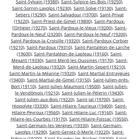
Saint-Sylvain (19380)
,
Saint-Sulpice-les-Bois (19250)
,
Saint-Sornin-Lavolps (19230)
,
Saint-Solve (19130)
,
Saint-
Setiers (19290)
,
Saint-Salvadour (19700)
,
Saint-Privat
(19220)
,
Saint-Priest-de-Gimel (19800)
,
Saint-Pardoux-
l’Ortigier (19270)
,
Saint-Pardoux-le-Vieux (19200)
,
Saint-
Pardoux-le-Neuf (23200)
,
Saint-Pardoux-le-Neuf (19200)
,
Saint-Pardoux-la-Croisille (19320)
,
Saint-Pardoux-Corbier
(19210)
,
Saint-Pardoux (79310)
,
Saint-Pantaléon-de-Larche
(19600)
,
Saint-Pantaléon-de-Lapleau (19160)
,
Saint-
Mexant (19330)
,
Saint-Merd-les-Oussines (19170)
,
Saint-
Merd-de-Lapleau (19320)
,
Saint-Martin-Sepert (19210)
,
Saint-Martin-la-Méanne (19320)
,
Saint-Martial-Entraygues
(19400)
,
Saint-Martial-de-Gimel (19150)
,
Saint-Julien-près-
Bort (19110)
,
Saint-Julien-Maumont (19500)
,
Saint-Julien-
le-Vendômois (19210)
,
Saint-Julien-le-Pèlerin (19430)
,
Saint-Julien-aux-Bois (19220)
,
Saint-Jal (19700)
,
Saint-
Hippolyte (33330)
,
Saint-Hilaire-Taurieux (19400)
,
Saint-
Hilaire-Peyroux (19560)
,
Saint-Hilaire-Luc (19160)
,
Saint-
Hilaire-les-Courbes (19170)
,
Saint-Hilaire-Foissac (19550)
,
Saint-Germain-les-Vergnes (19330)
,
Saint-Germain-
Lavolps (19290)
,
Saint-Geniez-ô-Merle (19220)
,
Saint-
Fréjoux (19200)
,
Saint-Exupéry-les-Roches (19200)
,
Saint-