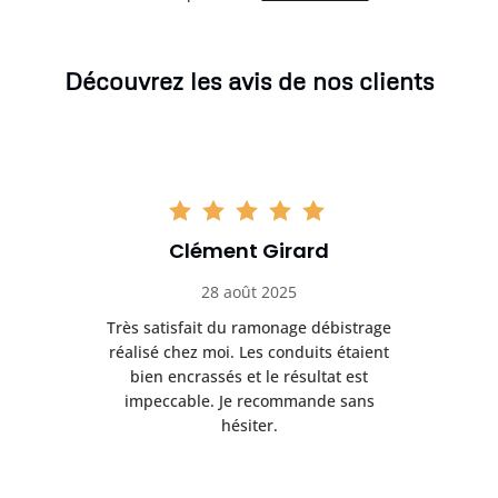
Découvrez les avis de nos clients
Clément Girard
28 août 2025
e
Très satisfait du ramonage débistrage
née.
réalisé chez moi. Les conduits étaient
déb
et
bien encrassés et le résultat est
ret
 et
impeccable. Je recommande sans
hésiter.