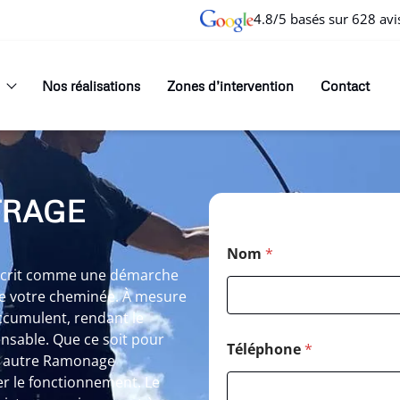
4.8/5 basés sur 628 avi
Nos réalisations
Zones d’intervention
Contact
TRAGE
Nom
*
nscrit comme une démarche
 de votre cheminée. À mesure
accumulent, rendant le
nsable. Que ce soit pour
Téléphone
*
ut autre Ramonage
er le fonctionnement. Le