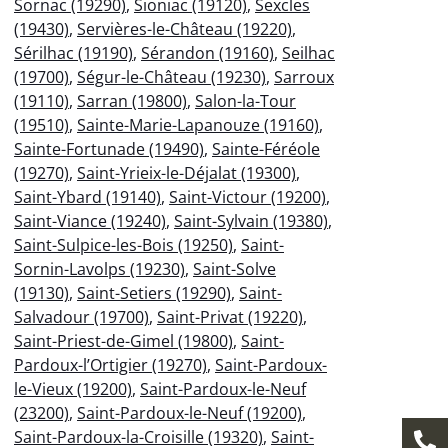
Sornac (19290)
,
Sioniac (19120)
,
Sexcles
(19430)
,
Servières-le-Château (19220)
,
Sérilhac (19190)
,
Sérandon (19160)
,
Seilhac
(19700)
,
Ségur-le-Château (19230)
,
Sarroux
(19110)
,
Sarran (19800)
,
Salon-la-Tour
(19510)
,
Sainte-Marie-Lapanouze (19160)
,
Sainte-Fortunade (19490)
,
Sainte-Féréole
(19270)
,
Saint-Yrieix-le-Déjalat (19300)
,
Saint-Ybard (19140)
,
Saint-Victour (19200)
,
Saint-Viance (19240)
,
Saint-Sylvain (19380)
,
Saint-Sulpice-les-Bois (19250)
,
Saint-
Sornin-Lavolps (19230)
,
Saint-Solve
(19130)
,
Saint-Setiers (19290)
,
Saint-
Salvadour (19700)
,
Saint-Privat (19220)
,
Saint-Priest-de-Gimel (19800)
,
Saint-
Pardoux-l’Ortigier (19270)
,
Saint-Pardoux-
le-Vieux (19200)
,
Saint-Pardoux-le-Neuf
(23200)
,
Saint-Pardoux-le-Neuf (19200)
,
Saint-Pardoux-la-Croisille (19320)
,
Saint-