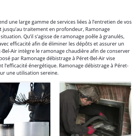
d une large gamme de services liées à l’entretien de vos
nt jusqu’au traitement en profondeur, Ramonage
situation. Qu’il s’agisse de ramonage poêle à granulés,
ec efficacité afin de éliminer les dépôts et assurer un
-Bel-Air intègre le ramonage chaudière afin de conserver
osé par Ramonage débistrage à Péret-Bel-Air vise
colas Perrin
Yannick Morel
nt l’efficacité énergétique. Ramonage débistrage à Péret-
r une utilisation sereine.
2 janvier 2026
12 juillet 2025
ntion rapide et très
Intervention très efficace
 pour le ramonage
pour le ramonage débistrage
age. On sent tout de
de ma cheminée. Le tirage
 différence au niveau
est nettement meilleur et
age. Très satisfait.
plus aucune odeur. Travail
propre et rapide.