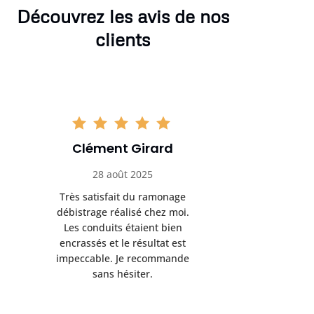
Découvrez les avis de nos
clients
Clément Girard
Romai
28 août 2025
05 se
Très satisfait du ramonage
Excelle
débistrage réalisé chez moi.
ramonag
Les conduits étaient bien
L’interven
encrassés et le résultat est
retrouve
impeccable. Je recommande
fonctionne
sans hésiter.
Rien