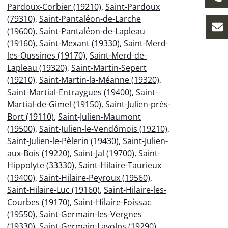
Pardoux-Corbier (19210)
,
Saint-Pardoux
(79310)
,
Saint-Pantaléon-de-Larche
(19600)
,
Saint-Pantaléon-de-Lapleau
(19160)
,
Saint-Mexant (19330)
,
Saint-Merd-
les-Oussines (19170)
,
Saint-Merd-de-
Lapleau (19320)
,
Saint-Martin-Sepert
(19210)
,
Saint-Martin-la-Méanne (19320)
,
Saint-Martial-Entraygues (19400)
,
Saint-
Martial-de-Gimel (19150)
,
Saint-Julien-près-
Bort (19110)
,
Saint-Julien-Maumont
(19500)
,
Saint-Julien-le-Vendômois (19210)
,
Saint-Julien-le-Pèlerin (19430)
,
Saint-Julien-
aux-Bois (19220)
,
Saint-Jal (19700)
,
Saint-
Hippolyte (33330)
,
Saint-Hilaire-Taurieux
(19400)
,
Saint-Hilaire-Peyroux (19560)
,
Saint-Hilaire-Luc (19160)
,
Saint-Hilaire-les-
Courbes (19170)
,
Saint-Hilaire-Foissac
(19550)
,
Saint-Germain-les-Vergnes
(19330)
,
Saint-Germain-Lavolps (19290)
,