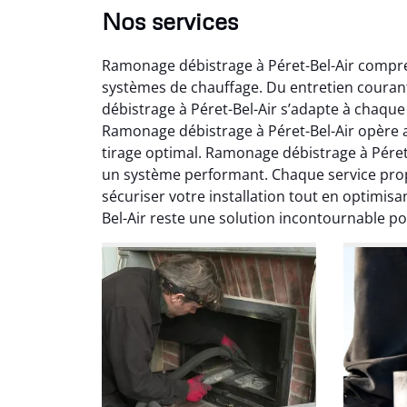
Nos services
Ramonage débistrage à Péret-Bel-Air compren
systèmes de chauffage. Du entretien coura
débistrage à Péret-Bel-Air s’adapte à chaque 
Ramonage débistrage à Péret-Bel-Air opère av
tirage optimal. Ramonage débistrage à Péret
un système performant. Chaque service prop
Ni
sécuriser votre installation tout en optimisa
Bel-Air reste une solution incontournable pou
2
Interve
propre
débistr
suite la
du tir