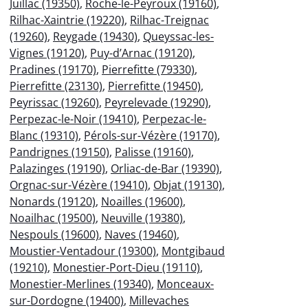
Juillac (19350)
,
Roche-le-Peyroux (19160)
,
Rilhac-Xaintrie (19220)
,
Rilhac-Treignac
(19260)
,
Reygade (19430)
,
Queyssac-les-
Vignes (19120)
,
Puy-d’Arnac (19120)
,
Pradines (19170)
,
Pierrefitte (79330)
,
Pierrefitte (23130)
,
Pierrefitte (19450)
,
Peyrissac (19260)
,
Peyrelevade (19290)
,
Perpezac-le-Noir (19410)
,
Perpezac-le-
Blanc (19310)
,
Pérols-sur-Vézère (19170)
,
Pandrignes (19150)
,
Palisse (19160)
,
Palazinges (19190)
,
Orliac-de-Bar (19390)
,
Orgnac-sur-Vézère (19410)
,
Objat (19130)
,
Nonards (19120)
,
Noailles (19600)
,
Noailhac (19500)
,
Neuville (19380)
,
Nespouls (19600)
,
Naves (19460)
,
Moustier-Ventadour (19300)
,
Montgibaud
(19210)
,
Monestier-Port-Dieu (19110)
,
Monestier-Merlines (19340)
,
Monceaux-
sur-Dordogne (19400)
,
Millevaches