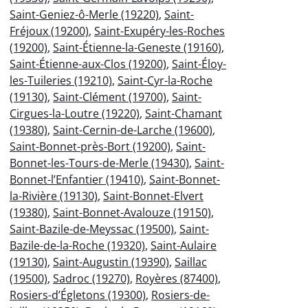
Saint-Geniez-ô-Merle (19220)
,
Saint-
Fréjoux (19200)
,
Saint-Exupéry-les-Roches
(19200)
,
Saint-Étienne-la-Geneste (19160)
,
Saint-Étienne-aux-Clos (19200)
,
Saint-Éloy-
les-Tuileries (19210)
,
Saint-Cyr-la-Roche
(19130)
,
Saint-Clément (19700)
,
Saint-
Cirgues-la-Loutre (19220)
,
Saint-Chamant
(19380)
,
Saint-Cernin-de-Larche (19600)
,
Saint-Bonnet-près-Bort (19200)
,
Saint-
Bonnet-les-Tours-de-Merle (19430)
,
Saint-
Bonnet-l’Enfantier (19410)
,
Saint-Bonnet-
la-Rivière (19130)
,
Saint-Bonnet-Elvert
(19380)
,
Saint-Bonnet-Avalouze (19150)
,
Saint-Bazile-de-Meyssac (19500)
,
Saint-
Bazile-de-la-Roche (19320)
,
Saint-Aulaire
(19130)
,
Saint-Augustin (19390)
,
Saillac
(19500)
,
Sadroc (19270)
,
Royères (87400)
,
Rosiers-d’Égletons (19300)
,
Rosiers-de-