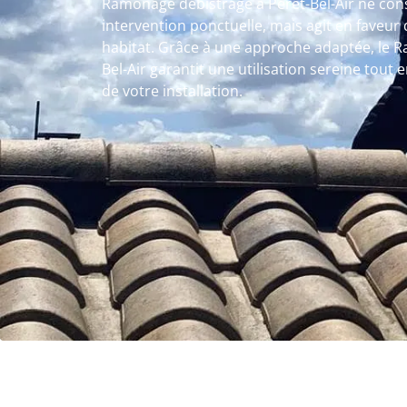
Ramonage débistrage à Péret-Bel-Air ne con
intervention ponctuelle, mais agit en faveur 
habitat. Grâce à une approche adaptée, le 
Bel-Air garantit une utilisation sereine tout 
de votre installation.