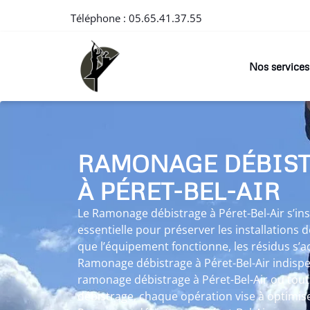
Téléphone :
05.65.41.37.55
Nos services
RAMONAGE DÉBIS
À PÉRET-BEL-AIR
Le Ramonage débistrage à Péret-Bel-Air s’i
essentielle pour préserver les installations
que l’équipement fonctionne, les résidus s’
Ramonage débistrage à Péret-Bel-Air indispe
ramonage débistrage à Péret-Bel-Air ou to
débistrage, chaque opération vise à optimis