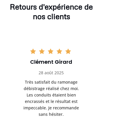
Retours d'expérience de
nos clients
Clément Girard
Romai
28 août 2025
05 se
Très satisfait du ramonage
Excelle
débistrage réalisé chez moi.
ramonag
Les conduits étaient bien
L’interven
encrassés et le résultat est
retrouve
impeccable. Je recommande
fonctionne
sans hésiter.
Rien