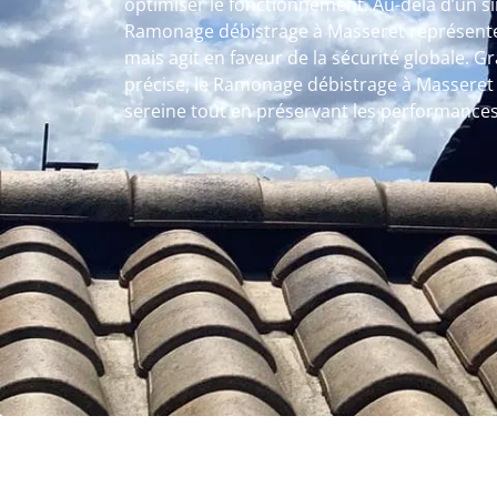
optimiser le fonctionnement. Au-delà d’un si
Ramonage débistrage à Masseret représente
mais agit en faveur de la sécurité globale. 
précise, le Ramonage débistrage à Masseret g
sereine tout en préservant les performances 