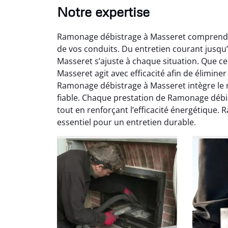
Notre expertise
Ramonage débistrage à Masseret comprend u
de vos conduits. Du entretien courant jusq
Masseret s’ajuste à chaque situation. Que c
Masseret agit avec efficacité afin de élimine
Ramonage débistrage à Masseret intègre le 
fiable. Chaque prestation de Ramonage débis
Ni
tout en renforçant l’efficacité énergétiqu
essentiel pour un entretien durable.
2
Interve
propre
débistr
suite la
du tir