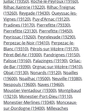
Juillac (19350)
,
Roche-le-Peyroux (19160)
,
Rilhac-Xaintrie (19220)
,
Rilhac-Treignac
(19260)
,
Reygade (19430)
,
Queyssac-les-
Vignes (19120)
,
Puy-d’Arnac (19120)
,
Pradines (19170)
,
Pierrefitte (79330)
,
Pierrefitte (23130)
,
Pierrefitte (19450)
,
Peyrissac (19260)
,
Peyrelevade (19290)
,
Perpezac-le-Noir (19410)
,
Perpezac-le-
Blanc (19310)
,
Pérols-sur-Vézère (19170)
,
Péret-Bel-Air (19300)
,
Pandrignes (19150)
,
Palisse (19160)
,
Palazinges (19190)
,
Orliac-
de-Bar (19390)
,
Orgnac-sur-Vézère (19410)
,
Objat (19130)
,
Nonards (19120)
,
Noailles
(19600)
,
Noailhac (19500)
,
Neuville (19380)
,
Nespouls (19600)
,
Naves (19460)
,
Moustier-Ventadour (19300)
,
Montgibaud
(19210)
,
Monestier-Port-Dieu (19110)
,
Monestier-Merlines (19340)
,
Monceaux-
sur-Dordogne (19400)
,
Millevaches