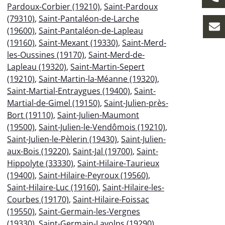
Pardoux-Corbier (19210)
,
Saint-Pardoux
(79310)
,
Saint-Pantaléon-de-Larche
(19600)
,
Saint-Pantaléon-de-Lapleau
(19160)
,
Saint-Mexant (19330)
,
Saint-Merd-
les-Oussines (19170)
,
Saint-Merd-de-
Lapleau (19320)
,
Saint-Martin-Sepert
(19210)
,
Saint-Martin-la-Méanne (19320)
,
Saint-Martial-Entraygues (19400)
,
Saint-
Martial-de-Gimel (19150)
,
Saint-Julien-près-
Bort (19110)
,
Saint-Julien-Maumont
(19500)
,
Saint-Julien-le-Vendômois (19210)
,
Saint-Julien-le-Pèlerin (19430)
,
Saint-Julien-
aux-Bois (19220)
,
Saint-Jal (19700)
,
Saint-
Hippolyte (33330)
,
Saint-Hilaire-Taurieux
(19400)
,
Saint-Hilaire-Peyroux (19560)
,
Saint-Hilaire-Luc (19160)
,
Saint-Hilaire-les-
Courbes (19170)
,
Saint-Hilaire-Foissac
(19550)
,
Saint-Germain-les-Vergnes
(19330)
,
Saint-Germain-Lavolps (19290)
,