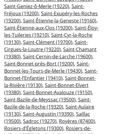
Saint-Geniez-ô-Merle (19220)
,
Saint-
Fréjoux (19200)
,
Saint-Exupéry-les-Roches
(19200)
,
Saint-Étienne-la-Geneste (19160)
,
Saint-Étienne-aux-Clos (19200)
,
Saint-Éloy-
les-Tuileries (19210)
,
Saint-Cyr-la-Roche
(19130)
,
Saint-Clément (19700)
,
Saint-
Cirgues-la-Loutre (19220)
,
Saint-Chamant
(19380)
,
Saint-Cernin-de-Larche (19600)
,
Saint-Bonnet-près-Bort (19200)
,
Saint-
Bonnet-les-Tours-de-Merle (19430)
,
Saint-
Bonnet-l’Enfantier (19410)
,
Saint-Bonnet-
la-Rivière (19130)
,
Saint-Bonnet-Elvert
(19380)
,
Saint-Bonnet-Avalouze (19150)
,
Saint-Bazile-de-Meyssac (19500)
,
Saint-
Bazile-de-la-Roche (19320)
,
Saint-Aulaire
(19130)
,
Saint-Augustin (19390)
,
Saillac
(19500)
,
Sadroc (19270)
,
Royères (87400)
,
Rosiers-d’Égletons (19300)
,
Rosiers-de-