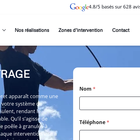
4.8/5 basés sur 628 avi
Nos réalisations
Zones d’intervention
Contact
TRAGE
Nom
*
eret apparaît comme une
e votre système de
mulent, rendant le
e. Qu’il s’agisse de
Téléphone
*
 poêle à granulés à
aque intervention vise à