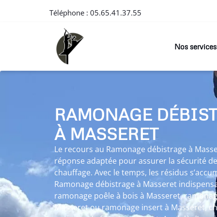
Téléphone :
05.65.41.37.55
Nos services
RAMONAGE DÉBIS
À MASSERET
Le recours au Ramonage débistrage à Mass
réponse adaptée pour assurer la sécurité d
chauffage. Avec le temps, les résidus s’accu
Ramonage débistrage à Masseret indispensabl
ramonage poêle à bois à Masseret, ramonage
Masseret ou ramonage insert à Masseret, ch