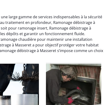
ne large gamme de services indispensables à la sécurité
u’au traitement en profondeur, Ramonage débistrage à
e soit pour ramonage insert, Ramonage débistrage à
r les dépôts et garantir un fonctionnement fluide.
ramonage chaudière pour maintenir une installation
trage à Masseret a pour objectif protéger votre habitat
colas Perrin
Yannick Morel
e. Ramonage débistrage à Masseret s’impose comme un choix
2 janvier 2026
12 juillet 2025
ntion rapide et très
Intervention très efficace
 pour le ramonage
pour le ramonage débistrage
age. On sent tout de
de ma cheminée. Le tirage
 différence au niveau
est nettement meilleur et
age. Très satisfait.
plus aucune odeur. Travail
propre et rapide.