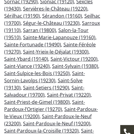
Sornac (19290)
,
Sioniac (19120)
,
Sexcles
(19430)
,
Servières-le-Château (19220)
,
Sérilhac (19190)
,
Sérandon (19160)
,
Seilhac
(19700)
,
Ségur-le-Château (19230)
,
Sarroux
(19110)
,
Sarran (19800)
,
Salon-la-Tour
(19510)
,
Sainte-Marie-Lapanouze (19160)
,
Sainte-Fortunade (19490)
,
Sainte-Féréole
(19270)
,
Saint-Yrieix-le-Déjalat (19300)
,
Saint-Ybard (19140)
,
Saint-Victour (19200)
,
Saint-Viance (19240)
,
Saint-Sylvain (19380)
,
Saint-Sulpice-les-Bois (19250)
,
Saint-
Sornin-Lavolps (19230)
,
Saint-Solve
(19130)
,
Saint-Setiers (19290)
,
Saint-
Salvadour (19700)
,
Saint-Privat (19220)
,
Saint-Priest-de-Gimel (19800)
,
Saint-
Pardoux-l’Ortigier (19270)
,
Saint-Pardoux-
le-Vieux (19200)
,
Saint-Pardoux-le-Neuf
(23200)
,
Saint-Pardoux-le-Neuf (19200)
,
Saint-Pardoux-la-Croisille (19320)
,
Saint-